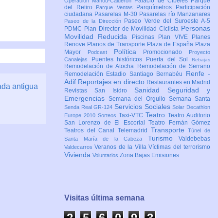
Palacio de Cibeles
Parque
Operación Mahou-Calderón
del Retiro
Parquímetros
Participación
Parque Ventas
ciudadana
Pasarelas M-30
Pasarelas río Manzanares
Paseo Verde del Suroeste A-5
Paseo de la Dirección
Personas
PDMC Plan Director de Movilidad Ciclista
Movilidad Reducida
Piscinas
Plan VIVE
Planes
Renove
Planos de Transporte
Plaza de España
Plaza
Política
Mayor
Promocionado
Podcast
Proyecto
Puentes históricos
Puerta del Sol
Canalejas
Rebajas
Remodelación de Atocha
Remodelación de Serrano
Renfe -
Remodelación Estadio Santiago Bernabéu
Adif
Reportajes en directo
Restaurantes en Madrid
ada antigua
Sanidad
Seguridad y
Revistas
San Isidro
Emergencias
Semana del Orgullo
Semana Santa
Servicios Sociales
Senda Real GR-124
Solar Decathlon
Teatro
Taxi-VTC
Teatro Auditorio
Europe 2010
Sorteos
San Lorenzo de El Escorial
Teatro Fernán Gómez
Transporte
Teatros del Canal
Telemadrid
Túnel de
Turismo
Valdebebas
Santa María de la Cabeza
Veranos de la Villa
Víctimas del terrorismo
Valdecarros
Vivienda
Zona Bajas Emisiones
Voluntarios
Visitas última semana
2
5
6
0
9
4