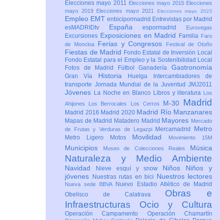
Elecciones mayo 2011
Elecciones mayo 2015
Elecciones
mayo 2019
Elecciones mayo 2021
Elecciones mayo 2023
Empleo
EMT
enbicipormadrid
Entrevistas por Madrid
España
esMADRIDtv
espormadrid
Eurovegas
Exposiciones en Madrid
Excursiones
Familia
Faro
Ferias y Congresos
de Moncloa
Festival de Otoño
Fiestas de Madrid
Fondo Estatal de Inversión Local
Fondo Estatal para el Empleo y la Sostenibilidad Local
Gastronomía
Fotos de Madrid
Fútbol
Ganadería
Historia
Gran Vía
Huelga
Intercambiadores de
transporte
Jornada Mundial de la Juventud JMJ2011
Jóvenes
La Noche en Blanco
Libros y literatura
Los
Madrid
M-30
Ahijones
Los Berrocales
Los Cerros
Madrid Río Manzanares
Madrid 2016
Madrid 2020
Mayores
Mapas de Madrid
Matadero Madrid
Mercado
Metro
Mercamadrid
de Frutas y Verduras de Legazpi
Movilidad
Metro Ligero
Motos
Movimiento 15M
Municipios
Música
Museo de Colecciones Reales
Naturaleza y Medio Ambiente
Navidad
Niños
Niños y
Nieve esquí y snow
jóvenes
Nuestros lectores
Nuestras rutas en bici
Nuevo Estadio Atlético de Madrid
Nueva sede BBVA
Obras e
Obelisco de Calatrava
Infraestructuras
Ocio y Cultura
Operación Campamento
Operación Chamartín