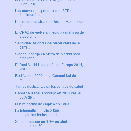
Nuevo vuelos con Tel Aviv (Israel) y San
Juan (Pue...
Los nuevos parquímetros del SER que
funcionarán de...
Promoción turística del Destino Madrid con
Iberia
El CRAS devuelve al medio natural más de
2.000 crí...
Se inician las obras del tercer carril de la
carre...
Singapur se fija en Metro de Madrid para
ampliar s...
El Real Madrid, campeón de Europa 2014,
visitó el ...
Red Natura 2000 en la Comunidad de
Madrid
Turnos deslizantes en los centros de salud
Canal de Isabel II produjo en 2013 casi el
60% de ...
Nueva oficina de empleo en Parla
La telemedicina evita 2.500
desplazamientos a paci...
Sube el turismo un 0,9% en abril, el
balance en 20...