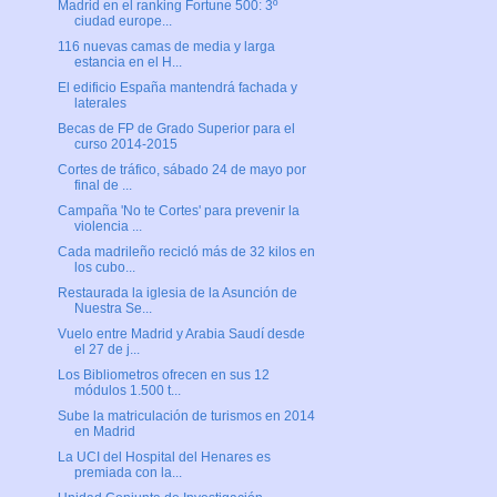
Madrid en el ranking Fortune 500: 3º
ciudad europe...
116 nuevas camas de media y larga
estancia en el H...
El edificio España mantendrá fachada y
laterales
Becas de FP de Grado Superior para el
curso 2014-2015
Cortes de tráfico, sábado 24 de mayo por
final de ...
Campaña 'No te Cortes' para prevenir la
violencia ...
Cada madrileño recicló más de 32 kilos en
los cubo...
Restaurada la iglesia de la Asunción de
Nuestra Se...
Vuelo entre Madrid y Arabia Saudí desde
el 27 de j...
Los Bibliometros ofrecen en sus 12
módulos 1.500 t...
Sube la matriculación de turismos en 2014
en Madrid
La UCI del Hospital del Henares es
premiada con la...