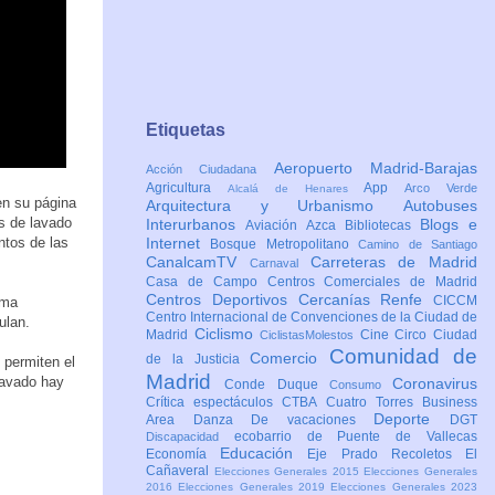
Etiquetas
Aeropuerto Madrid-Barajas
Acción Ciudadana
Agricultura
App
Arco Verde
Alcalá de Henares
en su página
Arquitectura y Urbanismo
Autobuses
s de lavado
Interurbanos
Blogs e
Aviación
Azca
Bibliotecas
ntos de las
Internet
Bosque Metropolitano
Camino de Santiago
CanalcamTV
Carreteras de Madrid
Carnaval
Casa de Campo
Centros Comerciales de Madrid
Centros Deportivos
Cercanías Renfe
CICCM
rma
Centro Internacional de Convenciones de la Ciudad de
ulan.
Ciclismo
Madrid
Cine
Circo
Ciudad
CiclistasMolestos
Comunidad de
Comercio
de la Justicia
 permiten el
Madrid
lavado hay
Coronavirus
Conde Duque
Consumo
.
Crítica espectáculos
CTBA Cuatro Torres Business
Deporte
Area
Danza
De vacaciones
DGT
ecobarrio de Puente de Vallecas
Discapacidad
Educación
Economía
Eje Prado Recoletos
El
Cañaveral
Elecciones Generales 2015
Elecciones Generales
2016
Elecciones Generales 2019
Elecciones Generales 2023