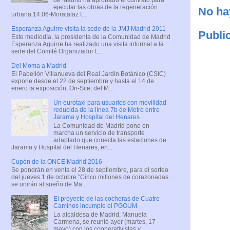
ejecutar las obras de la regeneración
No ha
urbana 14.06-Moratalaz I...
Esperanza Aguirre visita la sede de la JMJ Madrid 2011
Publi
Este mediodía, la presidenta de la Comunidad de Madrid
Esperanza Aguirre ha realizado una visita informal a la
sede del Comité Organizador L...
Del Moma a Madrid
El Pabellón Villanueva del Real Jardín Botánico (CSIC)
expone desde el 22 de septiembre y hasta el 14 de
enero la exposición, On-Site, del M...
Un eurotaxi para usuarios con movilidad
reducida de la línea 7b de Metro entre
Jarama y Hospital del Henares
La Comunidad de Madrid pone en
marcha un servicio de transporte
adaptado que conecta las estaciones de
Jarama y Hospital del Henares, en...
Cupón de la ONCE Madrid 2016
Se pondrán en venta el 28 de septiembre, para el sorteo
del jueves 1 de octubre "Cinco millones de corazonadas
se unirán al sueño de Ma...
El proyecto de las cocheras de Cuatro
Caminos incumple el PGOUM
La alcaldesa de Madrid, Manuela
Carmena, se reunió ayer (martes, 17
mayo) con los cooperativistas y