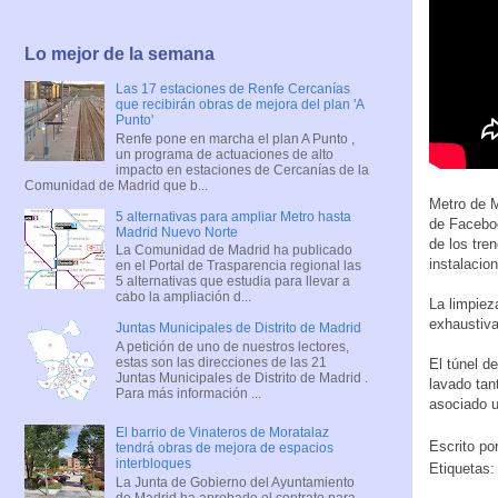
Lo mejor de la semana
Las 17 estaciones de Renfe Cercanías
que recibirán obras de mejora del plan 'A
Punto'
Renfe pone en marcha el plan A Punto ,
un programa de actuaciones de alto
impacto en estaciones de Cercanías de la
Comunidad de Madrid que b...
Metro de M
5 alternativas para ampliar Metro hasta
de Faceboo
Madrid Nuevo Norte
de los tre
La Comunidad de Madrid ha publicado
instalacio
en el Portal de Trasparencia regional las
5 alternativas que estudia para llevar a
cabo la ampliación d...
La limpiez
exhaustiva
Juntas Municipales de Distrito de Madrid
A petición de uno de nuestros lectores,
estas son las direcciones de las 21
El túnel d
Juntas Municipales de Distrito de Madrid .
lavado tan
Para más información ...
asociado u
El barrio de Vinateros de Moratalaz
Escrito po
tendrá obras de mejora de espacios
interbloques
Etiquetas
La Junta de Gobierno del Ayuntamiento
de Madrid ha aprobado el contrato para