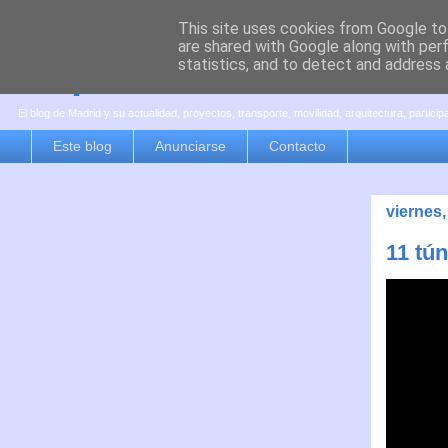
This site uses cookies from Google to 
are shared with Google along with per
es por madrid
statistics, and to detect and address 
El blog de Madrid y su actualidad, proyectos, transporte, movilidad, arquitectura, partici
Este blog
Anunciarse
Contacto
viernes
11 tú