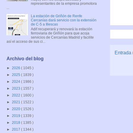
representantes de la empresa promotora
...
La estación de Griñón de Renfe
Cercanías dará servicio con la extensión
de C-5 a Illescas
Adif recuperará y renovará la estación
ferroviaria de Griñón para que acoja
servicios de Cercanías Madrid y facilite
así el acceso de sus ci...
Entrada 
Archivo del blog
►
2026
( 1045 )
►
2025
( 1839 )
►
2024
( 1986 )
►
2023
( 1557 )
►
2022
( 1600 )
►
2021
( 1522 )
►
2020
( 1526 )
►
2019
( 1339 )
►
2018
( 1385 )
►
2017
( 1344 )