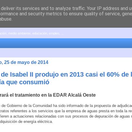
deliver its services and to analyze traffic. Your IP address and 
formance and security metrics to ensure quality of service, gen
abuse.
pación, medio ambiente, educación, empleo, ...
, 25 de mayo de 2014
de Isabel II produjo en 2013 casi el 60% de 
ía que consumió
ará el tratamiento en la EDAR Alcalá Oeste
 de Gobierno de la Comunidad ha sido informado de la propuesta de adjudica
tratos referentes a los servicios que la empresa de aguas presta en toda la r
efieren a actuaciones relacionadas con sus procesos de depuración de aguas 
adquisición de energía eléctrica.