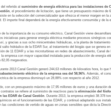
 del referido al
suministro de energía eléctrica para las instalaciones de 
Gestión
, el procedimiento de licitación, que tiene un presupuesto máximo de 
siste en la selección del comercializador que ofrezca el menor margen en la 
ad. El importe final dependerá de la energía efectivamente consumida y de la 
 de la importancia de su consumo eléctrico, Canal Gestión viene desarrollan
os iniciativas para generar energía eléctrica mediante procesos sinérgicos co
Así, y gracias a sus ocho minicentrales hidráulicas, a la planta de tratamiento
l salto hidráulico de la EDAR Sur, al tratamiento del biogás que se genera en
ión de 11 EDAR y a las microturbinas en redes de abastecimiento, Canal de I
 la empresa con mayor capacidad instalada para la producción de energía eléc
n 82,05 megavatios.
durante 2013 Canal Gestión generó 244,63 millones de kilovatios hora, lo que
oabastecimiento eléctrico de la empresa sea del 58,96%
. Además, el con
éctrica de la empresa disminuyó un 28,88% con respecto al año 2012.
ado, con un presupuesto máximo de 17,95 millones de euros y una duración d
 contratos se refiere al suministro de reactivos para la
eliminación del fósfo
n las EDAR de Canal Gestión
. Durante 2013, la empresa empleó 38.378 ton
químicos en el funcionamiento de las EDAR, y continuó adaptando sus instal
n las condiciones de vertido de aguas en zonas sensibles que dicta la Direct