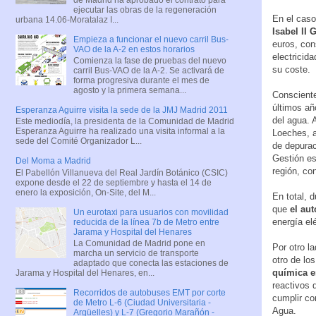
ejecutar las obras de la regeneración
En el caso
urbana 14.06-Moratalaz I...
Isabel II 
Empieza a funcionar el nuevo carril Bus-
euros, con
VAO de la A-2 en estos horarios
electricid
Comienza la fase de pruebas del nuevo
su coste.
carril Bus-VAO de la A-2. Se activará de
forma progresiva durante el mes de
agosto y la primera semana...
Consciente
últimos añ
Esperanza Aguirre visita la sede de la JMJ Madrid 2011
del agua. 
Este mediodía, la presidenta de la Comunidad de Madrid
Esperanza Aguirre ha realizado una visita informal a la
Loeches, a
sede del Comité Organizador L...
de depurac
Gestión es
Del Moma a Madrid
región, co
El Pabellón Villanueva del Real Jardín Botánico (CSIC)
expone desde el 22 de septiembre y hasta el 14 de
enero la exposición, On-Site, del M...
En total, 
que
el aut
Un eurotaxi para usuarios con movilidad
energía el
reducida de la línea 7b de Metro entre
Jarama y Hospital del Henares
La Comunidad de Madrid pone en
Por otro l
marcha un servicio de transporte
otro de los
adaptado que conecta las estaciones de
química e
Jarama y Hospital del Henares, en...
reactivos 
Recorridos de autobuses EMT por corte
cumplir co
de Metro L-6 (Ciudad Universitaria -
Agua.
Argüelles) y L-7 (Gregorio Marañón -