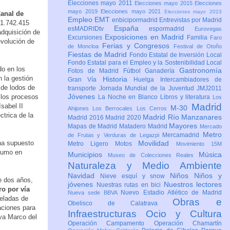
Elecciones mayo 2011
Elecciones mayo 2015
Elecciones
mayo 2019
Elecciones mayo 2021
Elecciones mayo 2023
Canal de
Empleo
EMT
enbicipormadrid
Entrevistas por Madrid
61.742.415
España
esMADRIDtv
espormadrid
Eurovegas
adquisición de
Exposiciones en Madrid
Excursiones
Familia
Faro
evolución de
Ferias y Congresos
de Moncloa
Festival de Otoño
Fiestas de Madrid
Fondo Estatal de Inversión Local
Fondo Estatal para el Empleo y la Sostenibilidad Local
do en los
Gastronomía
Fotos de Madrid
Fútbol
Ganadería
n la gestión
Historia
Gran Vía
Huelga
Intercambiadores de
 de lodos de
transporte
Jornada Mundial de la Juventud JMJ2011
Jóvenes
 los procesos
La Noche en Blanco
Libros y literatura
Los
Madrid
sabel II
M-30
Ahijones
Los Berrocales
Los Cerros
trica de la
Madrid Río Manzanares
Madrid 2016
Madrid 2020
Mayores
Mapas de Madrid
Matadero Madrid
Mercado
Metro
Mercamadrid
de Frutas y Verduras de Legazpi
 ha supuesto
Movilidad
Metro Ligero
Motos
Movimiento 15M
sumo en
Municipios
Música
Museo de Colecciones Reales
Naturaleza y Medio Ambiente
Navidad
Niños
Niños y
Nieve esquí y snow
e dos años,
jóvenes
Nuestros lectores
Nuestras rutas en bici
ro por vía
Nuevo Estadio Atlético de Madrid
Nueva sede BBVA
eladas de
Obras e
Obelisco de Calatrava
aciones para
Infraestructuras
Ocio y Cultura
iva Marco del
Operación Campamento
Operación Chamartín