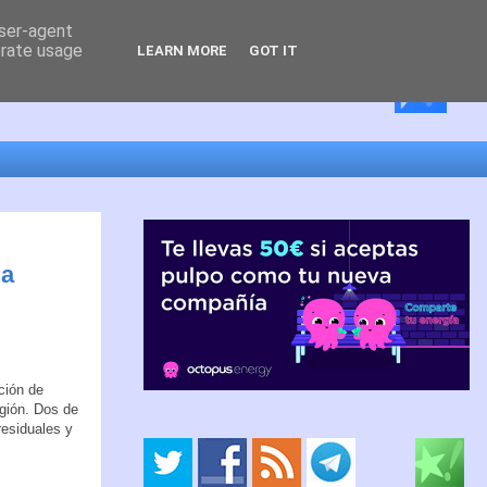
user-agent
erate usage
LEARN MORE
GOT IT
la
ción de
egión. Dos de
residuales y