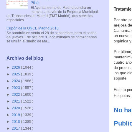
Pitis)
El Ayuntamiento de Madrid pondrá en
Tratamie
marcha, a través de la Empresa Municipal
de Transportes de Madrid (EMT Madrid), dos servicios
Por otra p
especiales...
mejora de
Cupón de la ONCE Madrid 2016
Camarma de
Se pondrán en venta el 28 de septiembre, para el sorteo
un nuevo t
del jueves 1 de octubre "Cinco millones de corazonadas
orgánica y
se unirán al sueño de Ma...
Por último
mantenimie
Archivo del blog
cuatro añ
de procesa
►
2026
( 1044 )
los que al
►
2025
( 1839 )
soporte.
►
2024
( 1986 )
►
2023
( 1557 )
Escrito po
►
2022
( 1600 )
Etiquetas
►
2021
( 1522 )
►
2020
( 1526 )
No ha
►
2019
( 1339 )
Publi
►
2018
( 1385 )
►
2017
( 1344 )