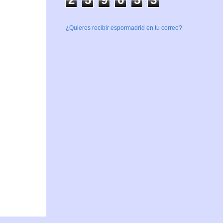
¿Quieres recibir espormadrid en tu correo?