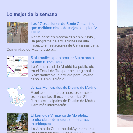
Lo mejor de la semana
Las 17 estaciones de Renfe Cercanías
que recibirán obras de mejora del plan 'A
Punto'
Renfe pone en marcha el plan A Punto ,
un programa de actuaciones de alto
impacto en estaciones de Cercanías de la
Comunidad de Madrid que b...
5 alternativas para ampliar Metro hasta
Madrid Nuevo Norte
La Comunidad de Madrid ha publicado
en el Portal de Trasparencia regional las
5 alternativas que estudia para llevar a
cabo la ampliación d...
Juntas Municipales de Distrito de Madrid
A petición de uno de nuestros lectores,
estas son las direcciones de las 21
Juntas Municipales de Distrito de Madrid .
Para más información ...
El barrio de Vinateros de Moratalaz
tendrá obras de mejora de espacios
interbloques
La Junta de Gobierno del Ayuntamiento
de Madrid ha aprobado el contrato para