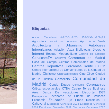
Etiquetas
Aeropuerto Madrid-Barajas
Acción Ciudadana
Agricultura
App
Arco Verde
Alcalá de Henares
Arquitectura y Urbanismo
Autobuses
Interurbanos
Blogs e
Aviación
Azca
Bibliotecas
Internet
Bosque Metropolitano
Camino de Santiago
CanalcamTV
Carreteras de Madrid
Carnaval
Casa de Campo
Centros Comerciales de Madrid
Centros Deportivos
Cercanías Renfe
CICCM
Centro Internacional de Convenciones de la Ciudad de
Ciclismo
Madrid
Cine
Circo
Ciudad
CiclistasMolestos
Comunidad de
Comercio
de la Justicia
Madrid
Coronavirus
Conde Duque
Consumo
Crítica espectáculos
CTBA Cuatro Torres Business
Deporte
Area
Danza
De vacaciones
DGT
ecobarrio de Puente de Vallecas
Discapacidad
Educación
Economía
Eje Prado Recoletos
El
Cañaveral
Elecciones Generales 2015
Elecciones Generales
2016
Elecciones Generales 2019
Elecciones Generales 2023