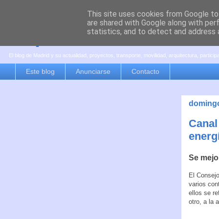
This site uses cookies from Google to 
are shared with Google along with per
es por madrid
statistics, and to detect and address 
El blog de Madrid y su actualidad, proyectos, transporte, movilidad, arquitectura, partici
Este blog
Anunciarse
Contacto
domingo
Canal 
energ
Se mejor
El Consejo
varios con
ellos se r
otro, a la 