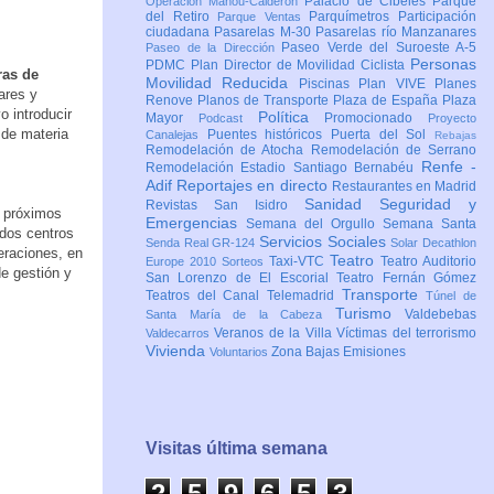
Palacio de Cibeles
Parque
Operación Mahou-Calderón
del Retiro
Parquímetros
Participación
Parque Ventas
ciudadana
Pasarelas M-30
Pasarelas río Manzanares
Paseo Verde del Suroeste A-5
Paseo de la Dirección
Personas
PDMC Plan Director de Movilidad Ciclista
ras de
Movilidad Reducida
Piscinas
Plan VIVE
Planes
ares y
Renove
Planos de Transporte
Plaza de España
Plaza
 introducir
Política
Mayor
Promocionado
Podcast
Proyecto
 de materia
Puentes históricos
Puerta del Sol
Canalejas
Rebajas
Remodelación de Atocha
Remodelación de Serrano
Renfe -
Remodelación Estadio Santiago Bernabéu
Adif
Reportajes en directo
Restaurantes en Madrid
Sanidad
Seguridad y
Revistas
San Isidro
s próximos
Emergencias
Semana del Orgullo
Semana Santa
dos centros
Servicios Sociales
Senda Real GR-124
Solar Decathlon
eraciones, en
Teatro
Taxi-VTC
Teatro Auditorio
Europe 2010
Sorteos
de gestión y
San Lorenzo de El Escorial
Teatro Fernán Gómez
Transporte
Teatros del Canal
Telemadrid
Túnel de
Turismo
Valdebebas
Santa María de la Cabeza
Veranos de la Villa
Víctimas del terrorismo
Valdecarros
Vivienda
Zona Bajas Emisiones
Voluntarios
Visitas última semana
2
5
9
6
5
3