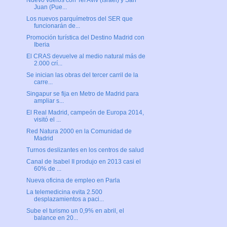
Nuevo vuelos con Tel Aviv (Israel) y San
Juan (Pue...
Los nuevos parquímetros del SER que
funcionarán de...
Promoción turística del Destino Madrid con
Iberia
El CRAS devuelve al medio natural más de
2.000 crí...
Se inician las obras del tercer carril de la
carre...
Singapur se fija en Metro de Madrid para
ampliar s...
El Real Madrid, campeón de Europa 2014,
visitó el ...
Red Natura 2000 en la Comunidad de
Madrid
Turnos deslizantes en los centros de salud
Canal de Isabel II produjo en 2013 casi el
60% de ...
Nueva oficina de empleo en Parla
La telemedicina evita 2.500
desplazamientos a paci...
Sube el turismo un 0,9% en abril, el
balance en 20...