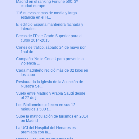
Madrid en el ranking Fortune 500: 3º
ciudad europe...
116 nuevas camas de media y larga
estancia en el H...
El edificio España mantendrá fachada y
laterales
Becas de FP de Grado Superior para el
curso 2014-2015
Cortes de tráfico, sábado 24 de mayo por
final de ...
Campaña 'No te Cortes' para prevenir la
violencia ...
Cada madrileño recicló más de 32 kilos en
los cubo...
Restaurada la iglesia de la Asunción de
Nuestra Se...
Vuelo entre Madrid y Arabia Saudí desde
el 27 de j...
Los Bibliometros ofrecen en sus 12
módulos 1.500 t...
Sube la matriculación de turismos en 2014
en Madrid
La UCI del Hospital del Henares es
premiada con la...