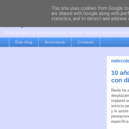
This site uses cookies from Google to 
are shared with Google along with per
es por madrid
statistics, and to detect and address 
El blog de Madrid y su actualidad, proyectos, transporte, movilidad, arquitectura, partici
Este blog
Anunciarse
Contacto
miércole
10 añ
con d
Renfe ha s
desplazami
implantó e
servicio pe
y le asist
prestacion
específica