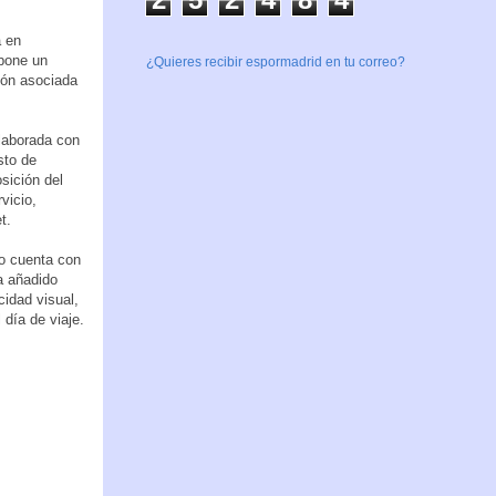
a en
pone un
¿Quieres recibir espormadrid en tu correo?
ión asociada
elaborada con
sto de
sición del
rvicio,
t.
do cuenta con
a añadido
cidad visual,
 día de viaje.