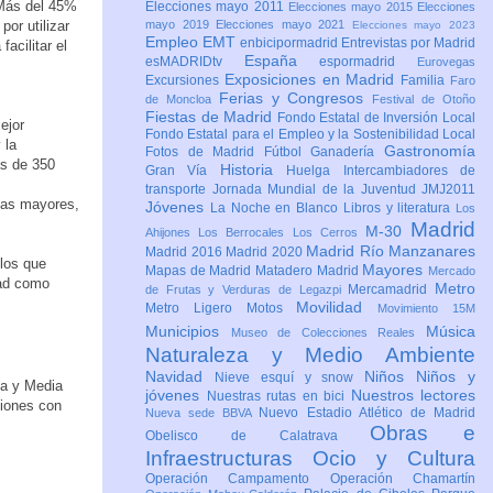
Más del 45%
Elecciones mayo 2011
Elecciones mayo 2015
Elecciones
or utilizar
mayo 2019
Elecciones mayo 2021
Elecciones mayo 2023
Empleo
EMT
enbicipormadrid
Entrevistas por Madrid
acilitar el
España
esMADRIDtv
espormadrid
Eurovegas
Exposiciones en Madrid
Excursiones
Familia
Faro
Ferias y Congresos
de Moncloa
Festival de Otoño
Fiestas de Madrid
Fondo Estatal de Inversión Local
ejor
Fondo Estatal para el Empleo y la Sostenibilidad Local
 la
Gastronomía
Fotos de Madrid
Fútbol
Ganadería
ás de 350
Historia
Gran Vía
Huelga
Intercambiadores de
transporte
Jornada Mundial de la Juventud JMJ2011
nas mayores,
Jóvenes
La Noche en Blanco
Libros y literatura
Los
Madrid
M-30
Ahijones
Los Berrocales
Los Cerros
Madrid Río Manzanares
Madrid 2016
Madrid 2020
los que
Mayores
Mapas de Madrid
Matadero Madrid
Mercado
dad como
Metro
Mercamadrid
de Frutas y Verduras de Legazpi
Movilidad
Metro Ligero
Motos
Movimiento 15M
Municipios
Música
Museo de Colecciones Reales
Naturaleza y Medio Ambiente
Navidad
Niños
Niños y
Nieve esquí y snow
ga y Media
jóvenes
Nuestros lectores
Nuestras rutas en bici
ciones con
Nuevo Estadio Atlético de Madrid
Nueva sede BBVA
Obras e
Obelisco de Calatrava
Infraestructuras
Ocio y Cultura
Operación Campamento
Operación Chamartín