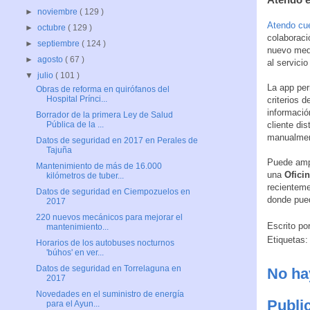
►
noviembre
( 129 )
Atendo cue
►
octubre
( 129 )
colaboraci
►
septiembre
( 124 )
nuevo medi
►
agosto
( 67 )
al servici
▼
julio
( 101 )
La app per
Obras de reforma en quirófanos del
Hospital Prínci...
criterios 
informació
Borrador de la primera Ley de Salud
cliente dis
Pública de la ...
manualment
Datos de seguridad en 2017 en Perales de
Tajuña
Puede ampl
Mantenimiento de más de 16.000
una
Oficin
kilómetros de tuber...
recienteme
Datos de seguridad en Ciempozuelos en
donde pued
2017
220 nuevos mecánicos para mejorar el
Escrito po
mantenimiento...
Etiquetas
Horarios de los autobuses nocturnos
'búhos' en ver...
Datos de seguridad en Torrelaguna en
No ha
2017
Novedades en el suministro de energía
Publi
para el Ayun...