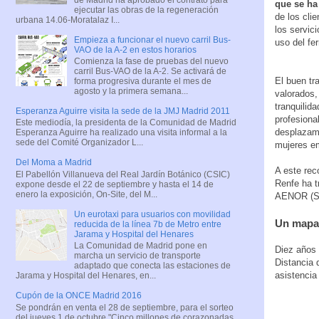
que se ha
ejecutar las obras de la regeneración
de los cli
urbana 14.06-Moratalaz I...
los servic
Empieza a funcionar el nuevo carril Bus-
uso del fe
VAO de la A-2 en estos horarios
Comienza la fase de pruebas del nuevo
carril Bus-VAO de la A-2. Se activará de
El buen tr
forma progresiva durante el mes de
agosto y la primera semana...
valorados,
tranquilid
Esperanza Aguirre visita la sede de la JMJ Madrid 2011
profesiona
Este mediodía, la presidenta de la Comunidad de Madrid
desplazami
Esperanza Aguirre ha realizado una visita informal a la
sede del Comité Organizador L...
mujeres em
Del Moma a Madrid
A este rec
El Pabellón Villanueva del Real Jardín Botánico (CSIC)
Renfe ha t
expone desde el 22 de septiembre y hasta el 14 de
enero la exposición, On-Site, del M...
AENOR (Si
Un eurotaxi para usuarios con movilidad
Un mapa
reducida de la línea 7b de Metro entre
Jarama y Hospital del Henares
La Comunidad de Madrid pone en
Diez años 
marcha un servicio de transporte
Distancia 
adaptado que conecta las estaciones de
asistencia
Jarama y Hospital del Henares, en...
Cupón de la ONCE Madrid 2016
Se pondrán en venta el 28 de septiembre, para el sorteo
del jueves 1 de octubre "Cinco millones de corazonadas