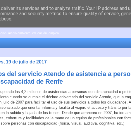
deliver its services and to analyze traffic. Your IP address and 
formance and security metrics to ensure quality of service, gen
abuse.
pación, medio ambiente, educación, empleo, ...
s, 19 de julio de 2017
os del servicio Atendo de asistencia a pers
iscapacidad de Renfe
uperado las 4,2 millones de asistencias a personas con discapacidad o prob
ento cuando se cumple el décimo aniversario del servicio Atendo, que la em
n julio de 2007 para facilitar el uso de sus servicios a todos los ciudadanos.
rsonalizado que orienta, informa y facilita al viajero el acceso y tránsito por 
e en la subida y bajada de los trenes. Desde que arrancara en 2007, ha ido am
es, cobertura y facilidades de la mano de un equipo de profesionales con for
 sobre personas con discapacidad (física, visual, auditiva, cognitiva, etc.)