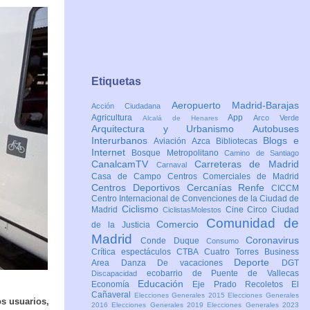
Etiquetas
Aeropuerto Madrid-Barajas
Acción Ciudadana
Agricultura
App
Arco Verde
Alcalá de Henares
Arquitectura y Urbanismo
Autobuses
Interurbanos
Blogs e
Aviación
Azca
Bibliotecas
Internet
Bosque Metropolitano
Camino de Santiago
CanalcamTV
Carreteras de Madrid
Carnaval
Casa de Campo
Centros Comerciales de Madrid
Centros Deportivos
Cercanías Renfe
CICCM
Centro Internacional de Convenciones de la Ciudad de
Ciclismo
Madrid
Cine
Circo
Ciudad
CiclistasMolestos
Comunidad de
Comercio
de la Justicia
Madrid
Coronavirus
Conde Duque
Consumo
Crítica espectáculos
CTBA Cuatro Torres Business
Deporte
Area
Danza
De vacaciones
DGT
ecobarrio de Puente de Vallecas
Discapacidad
Educación
Economía
Eje Prado Recoletos
El
Cañaveral
Elecciones Generales 2015
Elecciones Generales
os usuarios,
2016
Elecciones Generales 2019
Elecciones Generales 2023