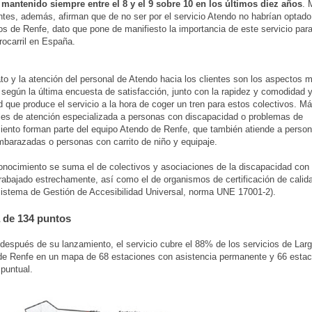
 mantenido siempre entre el 8 y el 9 sobre 10 en los últimos diez años
. 
entes, además, afirman que de no ser por el servicio Atendo no habrían optado p
ios de Renfe, dato que pone de manifiesto la importancia de este servicio para f
rrocarril en España.
ato y la atención del personal de Atendo hacia los clientes son los aspectos m
 según la última encuesta de satisfacción, junto con la rapidez y comodidad y
ad que produce el servicio a la hora de coger un tren para estos colectivos. M
les de atención especializada a personas con discapacidad o problemas de
ento forman parte del equipo Atendo de Renfe, que también atiende a perso
barazadas o personas con carrito de niño y equipaje.
onocimiento se suma el de colectivos y asociaciones de la discapacidad con 
rabajado estrechamente, así como el de organismos de certificación de cali
stema de Gestión de Accesibilidad Universal, norma UNE 17001-2).
 de 134 puntos
después de su lanzamiento, el servicio cubre el 88% de los servicios de Lar
de Renfe en un mapa de 68 estaciones con asistencia permanente y 66 esta
 puntual.