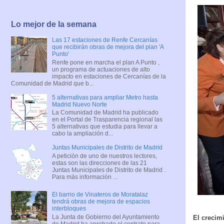
Lo mejor de la semana
Las 17 estaciones de Renfe Cercanías
que recibirán obras de mejora del plan 'A
Punto'
Renfe pone en marcha el plan A Punto ,
un programa de actuaciones de alto
impacto en estaciones de Cercanías de la
Comunidad de Madrid que b...
5 alternativas para ampliar Metro hasta
Madrid Nuevo Norte
La Comunidad de Madrid ha publicado
en el Portal de Trasparencia regional las
5 alternativas que estudia para llevar a
cabo la ampliación d...
Juntas Municipales de Distrito de Madrid
A petición de uno de nuestros lectores,
estas son las direcciones de las 21
Juntas Municipales de Distrito de Madrid .
Para más información ...
El barrio de Vinateros de Moratalaz
tendrá obras de mejora de espacios
interbloques
La Junta de Gobierno del Ayuntamiento
El crecim
de Madrid ha aprobado el contrato para