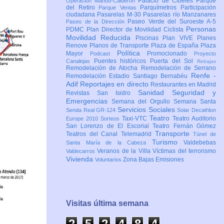
Palacio de Cibeles
Parque
Operación Mahou-Calderón
del Retiro
Parquímetros
Participación
Parque Ventas
ciudadana
Pasarelas M-30
Pasarelas río Manzanares
Paseo Verde del Suroeste A-5
Paseo de la Dirección
Personas
PDMC Plan Director de Movilidad Ciclista
Movilidad Reducida
Piscinas
Plan VIVE
Planes
Renove
Planos de Transporte
Plaza de España
Plaza
Política
Mayor
Promocionado
Podcast
Proyecto
Puentes históricos
Puerta del Sol
Canalejas
Rebajas
Remodelación de Atocha
Remodelación de Serrano
Renfe -
Remodelación Estadio Santiago Bernabéu
Adif
Reportajes en directo
Restaurantes en Madrid
Sanidad
Seguridad y
Revistas
San Isidro
Emergencias
Semana del Orgullo
Semana Santa
Servicios Sociales
Senda Real GR-124
Solar Decathlon
Teatro
Taxi-VTC
Teatro Auditorio
Europe 2010
Sorteos
San Lorenzo de El Escorial
Teatro Fernán Gómez
Transporte
Teatros del Canal
Telemadrid
Túnel de
Turismo
Valdebebas
Santa María de la Cabeza
Veranos de la Villa
Víctimas del terrorismo
Valdecarros
Vivienda
Zona Bajas Emisiones
Voluntarios
Visitas última semana
2
5
2
4
8
4