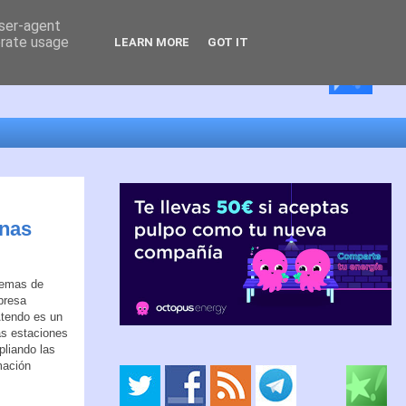
user-agent
erate usage
LEARN MORE
GOT IT
onas
lemas de
presa
 Atendo es un
las estaciones
pliando las
mación