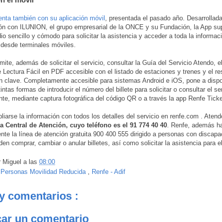
nta también con su aplicación móvil
, presentada el pasado año. Desarrollad
ón con ILUNION, el grupo empresarial de la ONCE y su Fundación, la App su
o sencillo y cómodo para solicitar la asistencia y acceder a toda la informac
o desde terminales móviles.
mite, además de solicitar el servicio, consultar la Guía del Servicio Atendo, 
de Lectura Fácil en PDF accesible con el listado de estaciones y trenes y el re
n clave. Completamente accesible para sistemas Android e iOS, pone a dispo
tintas formas de introducir el número del billete para solicitar o consultar el se
e, mediante captura fotográfica del código QR o a través la app Renfe Ticke
iarse la información con todos los detalles del servicio en renfe.com . Aten
a Central de Atención, cuyo teléfono es el 91 774 40 40
. Renfe, además h
nte la línea de atención gratuita 900 400 555 dirigido a personas con discapa
en comprar, cambiar o anular billetes, así como solicitar la asistencia para el
r
Miguel
a las
08:00
:
Personas Movilidad Reducida
,
Renfe - Adif
y comentarios :
car un comentario