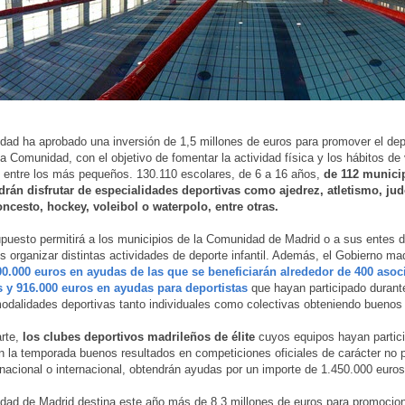
ad ha aprobado una inversión de 1,5 millones de euros para promover el depor
 la Comunidad, con el objetivo de fomentar la actividad física y los hábitos de
 entre los más pequeños. 130.110 escolares, de 6 a 16 años,
de 112 municip
drán disfrutar de especialidades deportivas como ajedrez, atletismo, jud
oncesto, hockey, voleibol o waterpolo, entre otras.
puesto permitirá a los municipios de la Comunidad de Madrid o a sus entes d
s organizar distintas actividades de deporte infantil. Además, el Gobierno ma
00.000 euros en ayudas de las que se beneficiarán alrededor de 400 asoc
s y 916.000 euros en ayudas para deportistas
que hayan participado durant
modalidades deportivas tanto individuales como colectivas obteniendo buenos 
arte,
los clubes deportivos madrileños de élite
cuyos equipos hayan partic
n la temporada buenos resultados en competiciones oficiales de carácter no p
nacional o internacional, obtendrán ayudas por un importe de 1.450.000 euros
ad de Madrid destina este año más de 8,3 millones de euros para promocion