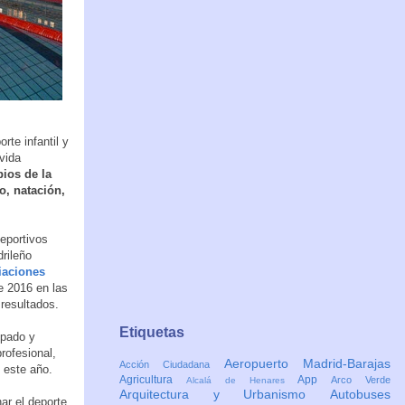
te infantil y
 vida
ios de la
o, natación,
eportivos
drileño
iaciones
e 2016 en las
resultados.
Etiquetas
ipado y
rofesional,
Aeropuerto Madrid-Barajas
Acción Ciudadana
 este año.
Agricultura
App
Arco Verde
Alcalá de Henares
Arquitectura y Urbanismo
Autobuses
ar el deporte