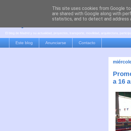
This site uses cookies from Google to 
are shared with Google along with per
es por madrid
statistics, and to detect and address 
El blog de Madrid y su actualidad, proyectos, transporte, movilidad, arquitectura, partici
Este blog
Anunciarse
Contacto
miércole
Promo
a 16 