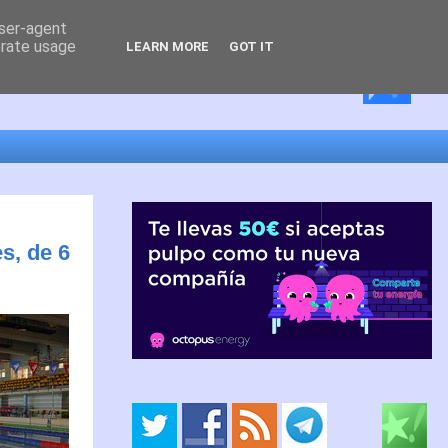
user-agent
erate usage
LEARN MORE
GOT IT
s, de 6