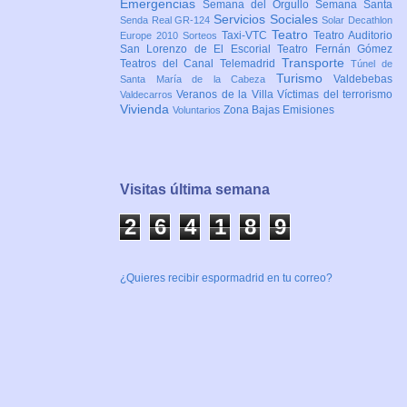
Emergencias
Semana del Orgullo
Semana Santa
Servicios Sociales
Senda Real GR-124
Solar Decathlon
Teatro
Taxi-VTC
Teatro Auditorio
Europe 2010
Sorteos
San Lorenzo de El Escorial
Teatro Fernán Gómez
Transporte
Teatros del Canal
Telemadrid
Túnel de
Turismo
Valdebebas
Santa María de la Cabeza
Veranos de la Villa
Víctimas del terrorismo
Valdecarros
Vivienda
Zona Bajas Emisiones
Voluntarios
Visitas última semana
2
6
4
1
9
0
¿Quieres recibir espormadrid en tu correo?