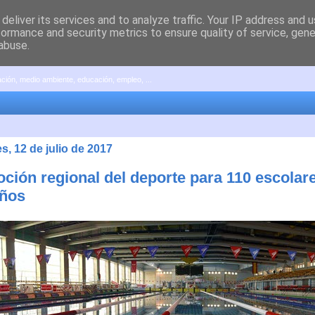
deliver its services and to analyze traffic. Your IP address and 
formance and security metrics to ensure quality of service, gen
abuse.
pación, medio ambiente, educación, empleo, ...
s, 12 de julio de 2017
ción regional del deporte para 110 escolare
años