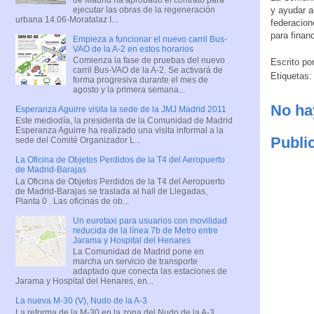
ejecutar las obras de la regeneración
y ayudar a
urbana 14.06-Moratalaz I...
federacion
para finan
Empieza a funcionar el nuevo carril Bus-
VAO de la A-2 en estos horarios
Comienza la fase de pruebas del nuevo
Escrito po
carril Bus-VAO de la A-2. Se activará de
Etiquetas
forma progresiva durante el mes de
agosto y la primera semana...
No ha
Esperanza Aguirre visita la sede de la JMJ Madrid 2011
Este mediodía, la presidenta de la Comunidad de Madrid
Esperanza Aguirre ha realizado una visita informal a la
Publi
sede del Comité Organizador L...
La Oficina de Objetos Perdidos de la T4 del Aeropuerto
de Madrid-Barajas
La Oficina de Objetos Perdidos de la T4 del Aeropuerto
de Madrid-Barajas se traslada al hall de Llegadas,
Planta 0 . Las oficinas de ob...
Un eurotaxi para usuarios con movilidad
reducida de la línea 7b de Metro entre
Jarama y Hospital del Henares
La Comunidad de Madrid pone en
marcha un servicio de transporte
adaptado que conecta las estaciones de
Jarama y Hospital del Henares, en...
La nueva M-30 (V), Nudo de la A-3
La reforma de la M-30 en la zona del Nudo de la A-3