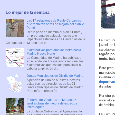
Lo mejor de la semana
Las 17 estaciones de Renfe Cercanías
que recibirán obras de mejora del plan 'A
Punto'
Renfe pone en marcha el plan A Punto ,
un programa de actuaciones de alto
impacto en estaciones de Cercanías de la
La Comunid
Comunidad de Madrid que b...
juvenil en
saludables
5 alternativas para ampliar Metro hasta
Madrid Nuevo Norte
región po
La Comunidad de Madrid ha publicado
tenis, bal
en el Portal de Trasparencia regional las
5 alternativas que estudia para llevar a
Este presu
cabo la ampliación d...
municipale
Juntas Municipales de Distrito de Madrid
invertirá
7
A petición de uno de nuestros lectores,
deportiva
estas son las direcciones de las 21
distintas 
Juntas Municipales de Distrito de Madrid .
Para más información ...
Por otra p
El barrio de Vinateros de Moratalaz
obtenido e
tendrá obras de mejora de espacios
de ámbito 
interbloques
La Junta de Gobierno del Ayuntamiento
La Comunid
de Madrid ha aprobado el contrato para