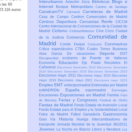
Interurbanos
Blogs e
Aviación
Azca
Bibliotecas
 las 60
Internet
Bosque Metropolitano
Camino de Santiago
323.116 euros
CanalcamTV
Carreteras de Madrid
Carnaval
Casa de Campo
Centros Comerciales de Madrid
Centros Deportivos
Cercanías Renfe
CICCM
Centro Internacional de Convenciones de la Ciudad de
Ciclismo
Madrid
Cine
Circo
Ciudad
CiclistasMolestos
Comunidad de
Comercio
de la Justicia
Madrid
Coronavirus
Conde Duque
Consumo
Crítica espectáculos
CTBA Cuatro Torres Business
Deporte
Area
Danza
De vacaciones
DGT
ecobarrio de Puente de Vallecas
Discapacidad
Educación
Economía
Eje Prado Recoletos
El
Cañaveral
Elecciones Generales 2015
Elecciones Generales
2016
Elecciones Generales 2019
Elecciones Generales 2023
Elecciones mayo 2011
Elecciones mayo 2015
Elecciones
mayo 2019
Elecciones mayo 2021
Elecciones mayo 2023
Empleo
EMT
enbicipormadrid
Entrevistas por Madrid
España
esMADRIDtv
espormadrid
Eurovegas
Exposiciones en Madrid
Excursiones
Familia
Faro
Ferias y Congresos
de Moncloa
Festival de Otoño
Fiestas de Madrid
Fondo Estatal de Inversión Local
Fondo Estatal para el Empleo y la Sostenibilidad Local
Gastronomía
Fotos de Madrid
Fútbol
Ganadería
Historia
Gran Vía
Huelga
Intercambiadores de
transporte
Jornada Mundial de la Juventud JMJ2011
Jóvenes
La Noche en Blanco
Libros y literatura
Los