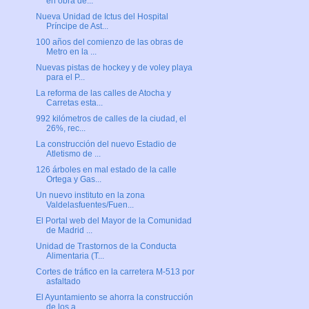
en obra de...
Nueva Unidad de Ictus del Hospital
Príncipe de Ast...
100 años del comienzo de las obras de
Metro en la ...
Nuevas pistas de hockey y de voley playa
para el P...
La reforma de las calles de Atocha y
Carretas esta...
992 kilómetros de calles de la ciudad, el
26%, rec...
La construcción del nuevo Estadio de
Atletismo de ...
126 árboles en mal estado de la calle
Ortega y Gas...
Un nuevo instituto en la zona
Valdelasfuentes/Fuen...
El Portal web del Mayor de la Comunidad
de Madrid ...
Unidad de Trastornos de la Conducta
Alimentaria (T...
Cortes de tráfico en la carretera M-513 por
asfaltado
El Ayuntamiento se ahorra la construcción
de los a...