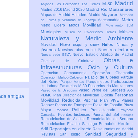
Madrid
M-30
Ahijones
Los Berrocales
Los Cerros
Madrid Río Manzanares
Madrid 2016
Madrid 2020
Mayores
Mapas de Madrid
Matadero Madrid
Mercado
Metro
Mercamadrid
de Frutas y Verduras de Legazpi
Movilidad
Metro Ligero
Motos
Movimiento 15M
Municipios
Música
Museo de Colecciones Reales
Naturaleza y Medio Ambiente
Navidad
Niños
Niños y
Nieve esquí y snow
jóvenes
Nuestros lectores
Nuestras rutas en bici
Nuevo Estadio Atlético de Madrid
Nueva sede BBVA
Obras e
Obelisco de Calatrava
Infraestructuras
Ocio y Cultura
Operación Campamento
Operación Chamartín
Palacio de Cibeles
Parque
Operación Mahou-Calderón
del Retiro
Parquímetros
Participación
Parque Ventas
ciudadana
Pasarelas M-30
Pasarelas río Manzanares
Paseo Verde del Suroeste A-5
Paseo de la Dirección
Personas
PDMC Plan Director de Movilidad Ciclista
ada antigua
Movilidad Reducida
Piscinas
Plan VIVE
Planes
Renove
Planos de Transporte
Plaza de España
Plaza
Política
Mayor
Promocionado
Podcast
Proyecto
Puentes históricos
Puerta del Sol
Canalejas
Rebajas
Remodelación de Atocha
Remodelación de Serrano
Renfe -
Remodelación Estadio Santiago Bernabéu
Adif
Reportajes en directo
Restaurantes en Madrid
Sanidad
Seguridad y
Revistas
San Isidro