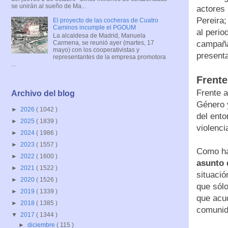
se unirán al sueño de Ma...
actores 
Pereira;
El proyecto de las cocheras de Cuatro
Caminos incumple el PGOUM
al peri
La alcaldesa de Madrid, Manuela
campaña
Carmena, se reunió ayer (martes, 17
mayo) con los cooperativistas y
presenta
representantes de la empresa promotora
...
Frente
Frente a
Archivo del blog
Género y
►
2026
( 1042 )
del ento
►
2025
( 1839 )
violenci
►
2024
( 1986 )
►
2023
( 1557 )
Como ha
►
2022
( 1600 )
asunto 
►
2021
( 1522 )
situació
►
2020
( 1526 )
que sólo
►
2019
( 1339 )
que acud
►
2018
( 1385 )
comunid
▼
2017
( 1344 )
►
diciembre
( 115 )