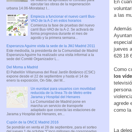
En cuant
ejecutar las obras de la regeneración
voluntar
urbana 14.06-Moratalaz I...
a las mu
Empieza a funcionar el nuevo carril Bus-
VAO de la A-2 en estos horarios
Comienza la fase de pruebas del nuevo
Además
carril Bus-VAO de la A-2. Se activará de
forma progresiva durante el mes de
Ayuntam
agosto y la primera semana...
especial
Esperanza Aguirre visita la sede de la JMJ Madrid 2011
jueves a
Este mediodía, la presidenta de la Comunidad de Madrid
Esperanza Aguirre ha realizado una visita informal a la
628 18 
sede del Comité Organizador L...
Del Moma a Madrid
Como co
El Pabellón Villanueva del Real Jardín Botánico (CSIC)
los víd
expone desde el 22 de septiembre y hasta el 14 de
enero la exposición, On-Site, del M...
televisi
Un eurotaxi para usuarios con movilidad
persona 
reducida de la línea 7b de Metro entre
violenci
Jarama y Hospital del Henares
La Comunidad de Madrid pone en
agrede e
marcha un servicio de transporte
como la 
adaptado que conecta las estaciones de
Jarama y Hospital del Henares, en...
Cupón de la ONCE Madrid 2016
Se pondrán en venta el 28 de septiembre, para el sorteo
La dele
del jueves 1 de octubre "Cinco millones de corazonadas