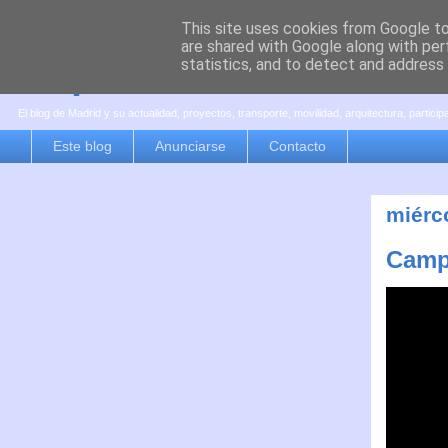
This site uses cookies from Google to 
are shared with Google along with per
es por madrid
statistics, and to detect and address
El blog de Madrid y su actualidad, proyectos, transporte, movilidad, arquitectura, partici
Este blog
Anunciarse
Contacto
miérco
Campa