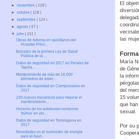
El objet
►
noviembre
( 129 )
diversió
►
octubre
( 129 )
delegad
►
septiembre
( 124 )
coordina
►
agosto
( 67 )
vecinale
▼
julio
( 101 )
las muje
Obras de reforma en quirófanos del
Hospital Prínci...
Borrador de la primera Ley de Salud
Formac
Pública de la ...
María Na
Datos de seguridad en 2017 en Perales de
Tajuña
de Géner
Mantenimiento de más de 16.000
la infor
kilómetros de tuber...
pérgolas
Datos de seguridad en Ciempozuelos en
del merc
2017
15 volun
220 nuevos mecánicos para mejorar el
mantenimiento...
que han
Horarios de los autobuses nocturnos
sexual.
'búhos' en ver...
Datos de seguridad en Torrelaguna en
2017
Por su p
Novedades en el suministro de energía
Coopera
para el Ayun...