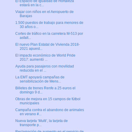
El Espacio de Igualdad de Hortaleza
estará en la c...
Viajar con niños en el Aeropuerto de
Barajas
1.500 puestos de trabajo para menores de
30 años o...
Cortes de tráfico en la carretera M-513 por
asfalt...
El nuevo Plan Estatal de Vivienda 2018-
2021 apuest...
El impacto económico de World Pride
2017: aumentó ...
Ayuda para pasajeros con movilidad
reducida en el ...
La EMT apoyará campañas de
sensibilización de Mens...
Billetes de trenes Renfe a 25 euros el
domingo 9 d...
Obras de mejora en 15 campos de fútbol
municipales
Campaña contra el abandono de animales
en verano #...
Nueva tarjeta ‘Multi’, la tarjeta de
transporte p...
Reclamación de aumento en el servicio de