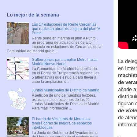
Lo mejor de la semana
Las 17 estaciones de Renfe Cercanías
que recibirán obras de mejora del plan 'A
Punto'
Renfe pone en marcha el plan A Punto ,
un programa de actuaciones de alto
impacto en estaciones de Cercanías de la
Comunidad de Madrid que b...
5 alternativas para ampliar Metro hasta
La deleg
Madrid Nuevo Norte
en Inte
La Comunidad de Madrid ha publicado
en el Portal de Trasparencia regional las
machist
5 alternativas que estudia para llevar a
de vera
cabo la ampliación d...
añade a 
Juntas Municipales de Distrito de Madrid
A petición de uno de nuestros lectores,
distribu
estas son las direcciones de las 21
figuran 
Juntas Municipales de Distrito de Madrid .
Para más información ...
de viol
de atenc
El barrio de Vinateros de Moratalaz
tendrá obras de mejora de espacios
informat
interbloques
La Junta de Gobierno del Ayuntamiento
de Madrid ha aprobado el contrato para