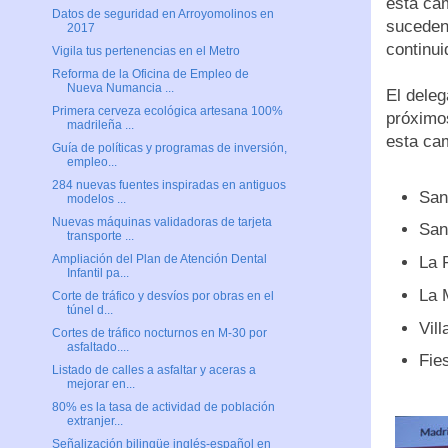
esta cam
Datos de seguridad en Arroyomolinos en
suceden
2017
continui
Vigila tus pertenencias en el Metro
Reforma de la Oficina de Empleo de
Nueva Numancia ...
El deleg
Primera cerveza ecológica artesana 100%
próximo
madrileña ...
esta ca
Guía de políticas y programas de inversión,
empleo...
284 nuevas fuentes inspiradas en antiguos
San
modelos ...
Nuevas máquinas validadoras de tarjeta
San
transporte ...
Ampliación del Plan de Atención Dental
La 
Infantil pa...
La 
Corte de tráfico y desvíos por obras en el
túnel d...
Vill
Cortes de tráfico nocturnos en M-30 por
asfaltado....
Fies
Listado de calles a asfaltar y aceras a
mejorar en...
80% es la tasa de actividad de población
extranjer...
Señalización bilingüe inglés-español en