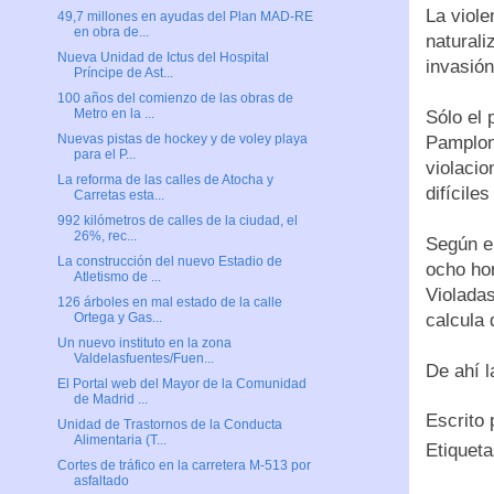
La viol
49,7 millones en ayudas del Plan MAD-RE
en obra de...
naturali
Nueva Unidad de Ictus del Hospital
invasión
Príncipe de Ast...
100 años del comienzo de las obras de
Metro en la ...
Sólo el 
Nuevas pistas de hockey y de voley playa
Pamplon
para el P...
violaci
La reforma de las calles de Atocha y
difícile
Carretas esta...
992 kilómetros de calles de la ciudad, el
26%, rec...
Según el
La construcción del nuevo Estadio de
ocho ho
Atletismo de ...
Violadas
126 árboles en mal estado de la calle
calcula 
Ortega y Gas...
Un nuevo instituto en la zona
Valdelasfuentes/Fuen...
De ahí l
El Portal web del Mayor de la Comunidad
de Madrid ...
Escrito
Unidad de Trastornos de la Conducta
Alimentaria (T...
Etiquet
Cortes de tráfico en la carretera M-513 por
asfaltado