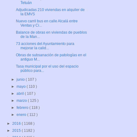
Tetuán
Adjudicadas 210 viviendas en alquiler de
la EMVS
Nuevo carril bus en calle Alcalá entre
Ventas y Ci...
Balance de obras en viviendas de pueblos
de la Man...
73 acciones del Ayuntamiento para
mejorar la calid...
Obras de subsanación de patologías en el
antiguo M...
Tasa municipal por el uso del espacio
público para...
►
junio
( 107 )
►
mayo
( 110 )
►
abril
( 107 )
►
marzo
( 125 )
►
febrero
( 118 )
►
enero
( 112 )
►
2016
( 1168 )
►
2015
( 1182 )