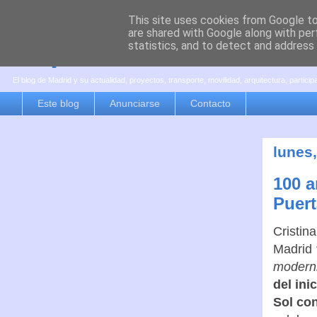
This site uses cookies from Google to 
are shared with Google along with per
es por madrid
statistics, and to detect and address
El blog de Madrid y su actualidad, proyectos, transporte, movilidad, arquitectura, partici
Este blog
Anunciarse
Contacto
lunes,
100 a
Puert
Cristin
Madrid
modern
del ini
Sol co