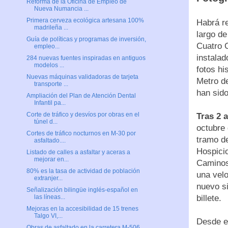
Reforma de la Oficina de Empleo de
Nueva Numancia ...
Primera cerveza ecológica artesana 100%
Habrá re
madrileña ...
largo de
Guía de políticas y programas de inversión,
Cuatro 
empleo...
instalad
284 nuevas fuentes inspiradas en antiguos
modelos ...
fotos hi
Nuevas máquinas validadoras de tarjeta
Metro d
transporte ...
han sid
Ampliación del Plan de Atención Dental
Infantil pa...
Corte de tráfico y desvíos por obras en el
Tras 2 
túnel d...
octubre 
Cortes de tráfico nocturnos en M-30 por
tramo de
asfaltado....
Hospici
Listado de calles a asfaltar y aceras a
mejorar en...
Caminos,
80% es la tasa de actividad de población
una velo
extranjer...
nuevo s
Señalización bilingüe inglés-español en
billete.
las líneas...
Mejoras en la accesibilidad de 15 trenes
Talgo VI,...
Desde e
Obras de asfaltado en la carretera M-506