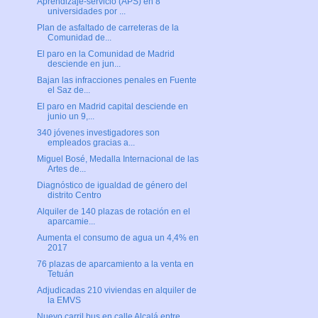
Aprendizaje-servicio (APS) en 8
universidades por ...
Plan de asfaltado de carreteras de la
Comunidad de...
El paro en la Comunidad de Madrid
desciende en jun...
Bajan las infracciones penales en Fuente
el Saz de...
El paro en Madrid capital desciende en
junio un 9,...
340 jóvenes investigadores son
empleados gracias a...
Miguel Bosé, Medalla Internacional de las
Artes de...
Diagnóstico de igualdad de género del
distrito Centro
Alquiler de 140 plazas de rotación en el
aparcamie...
Aumenta el consumo de agua un 4,4% en
2017
76 plazas de aparcamiento a la venta en
Tetuán
Adjudicadas 210 viviendas en alquiler de
la EMVS
Nuevo carril bus en calle Alcalá entre