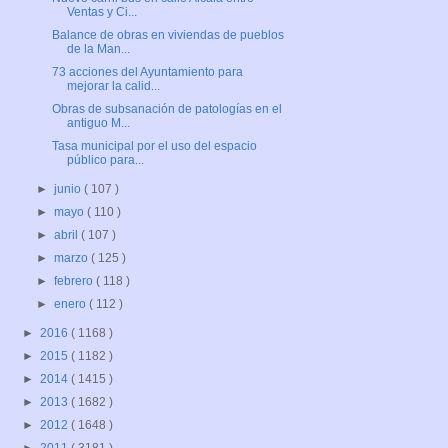
Ventas y Ci...
Balance de obras en viviendas de pueblos
de la Man...
73 acciones del Ayuntamiento para
mejorar la calid...
Obras de subsanación de patologías en el
antiguo M...
Tasa municipal por el uso del espacio
público para...
►
junio
( 107 )
►
mayo
( 110 )
►
abril
( 107 )
►
marzo
( 125 )
►
febrero
( 118 )
►
enero
( 112 )
►
2016
( 1168 )
►
2015
( 1182 )
►
2014
( 1415 )
►
2013
( 1682 )
►
2012
( 1648 )
►
2011
( 3181 )