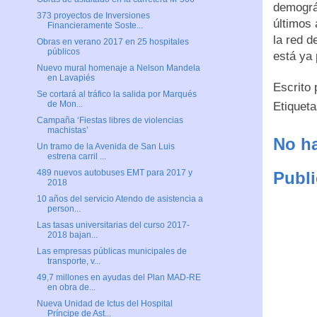
demográ
373 proyectos de Inversiones
últimos 
Financieramente Soste...
la red d
Obras en verano 2017 en 25 hospitales
públicos
está ya 
Nuevo mural homenaje a Nelson Mandela
en Lavapiés
Escrito
Se cortará al tráfico la salida por Marqués
de Mon...
Etiquet
Campaña ‘Fiestas libres de violencias
machistas’
No ha
Un tramo de la Avenida de San Luis
estrena carril ...
489 nuevos autobuses EMT para 2017 y
Publi
2018
10 años del servicio Atendo de asistencia a
person...
Las tasas universitarias del curso 2017-
2018 bajan...
Las empresas públicas municipales de
transporte, v...
49,7 millones en ayudas del Plan MAD-RE
en obra de...
Nueva Unidad de Ictus del Hospital
Príncipe de Ast...