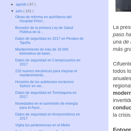
►
agosto
( 67 )
▼
julio
( 101 )
Obras de reforma en quirófanos del
Hospital Prínci...
La pres
Borrador de la primera Ley de Salud
Pública de la ...
paso ha
Datos de seguridad en 2017 en Perales de
una de 
Tajuña
más gra
Mantenimiento de más de 16.000
kilómetros de tuber...
Datos de seguridad en Ciempozuelos en
Cifuent
2017
todos l
220 nuevos mecánicos para mejorar el
mantenimiento...
anuales
Horarios de los autobuses nocturnos
regiona
'búhos' en ver...
moderni
Datos de seguridad en Torrelaguna en
2017
inverti
Novedades en el suministro de energía
conduc
para el Ayun...
la crisis
Datos de seguridad en Arroyomolinos en
2017
Vigila tus pertenencias en el Metro
Fotogr