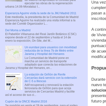
Una vez 
ejecutar las obras de la regeneración
urbana 14.06-Moratalaz I...
cumplen 
pasan a
Esperanza Aguirre visita la sede de la JMJ Madrid 2011
Este mediodía, la presidenta de la Comunidad de Madrid
inscrit
Esperanza Aguirre ha realizado una visita informal a la
sede del Comité Organizador L...
A contin
Del Moma a Madrid
El Pabellón Villanueva del Real Jardín Botánico (CSIC)
de Vivie
expone desde el 22 de septiembre y hasta el 14 de
vivienda
enero la exposición, On-Site, del M...
puntuaci
Un eurotaxi para usuarios con movilidad
reducida de la línea 7b de Metro entre
de acue
Jarama y Hospital del Henares
modific
La Comunidad de Madrid pone en
marcha un servicio de transporte
adaptado que conecta las estaciones de
Propu
Jarama y Hospital del Henares, en...
La estación de Griñón de Renfe
Cercanías dará servicio con la extensión
Durante 
de C-5 a Illescas
nuevo te
Adif recuperará y renovará la estación
ferroviaria de Griñón para que acoja
solucio
servicios de Cercanías Madrid y facilite
así el acceso de sus ci...
presente
futuro p
Cupón de la ONCE Madrid 2016
Se pondrán en venta el 28 de septiembre, para el sorteo