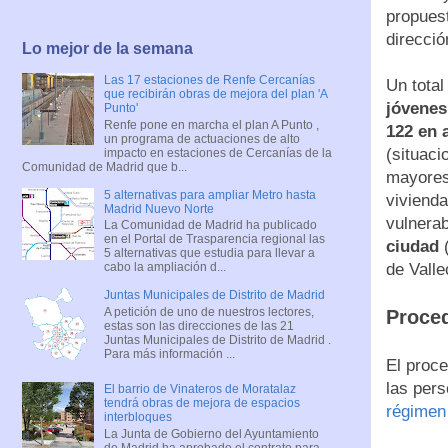
propues
direcció
Lo mejor de la semana
Las 17 estaciones de Renfe Cercanías
Un total
que recibirán obras de mejora del plan 'A
jóvenes
Punto'
Renfe pone en marcha el plan A Punto ,
122 en a
un programa de actuaciones de alto
(situaci
impacto en estaciones de Cercanías de la
Comunidad de Madrid que b...
mayores
5 alternativas para ampliar Metro hasta
vivienda
Madrid Nuevo Norte
vulnerab
La Comunidad de Madrid ha publicado
en el Portal de Trasparencia regional las
ciudad
(
5 alternativas que estudia para llevar a
cabo la ampliación d...
de Valle
Juntas Municipales de Distrito de Madrid
A petición de uno de nuestros lectores,
Proced
estas son las direcciones de las 21
Juntas Municipales de Distrito de Madrid .
Para más información ...
El proce
las per
El barrio de Vinateros de Moratalaz
tendrá obras de mejora de espacios
régimen
interbloques
La Junta de Gobierno del Ayuntamiento
de Madrid ha aprobado el contrato para