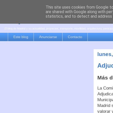
This site uses cookies from Google to 
are shared with Google along with per
es por madrid
statistics, and to detect and address
El blog de Madrid y su actualidad, proyectos, transporte, movilidad, arquitectura, partici
Este blog
Anunciarse
Contacto
lunes,
Adjud
Más d
La Comi
Adjudic
Municipa
Madrid 
valorar 