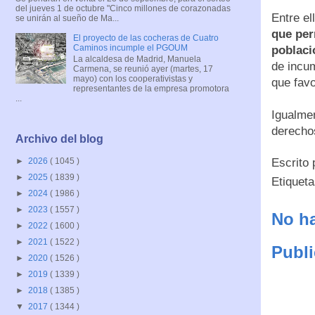
del jueves 1 de octubre "Cinco millones de corazonadas
Entre el
se unirán al sueño de Ma...
que per
El proyecto de las cocheras de Cuatro
Caminos incumple el PGOUM
poblaci
La alcaldesa de Madrid, Manuela
de incum
Carmena, se reunió ayer (martes, 17
mayo) con los cooperativistas y
que favo
representantes de la empresa promotora
...
Igualme
derechos
Archivo del blog
Escrito
►
2026
( 1045 )
►
2025
( 1839 )
Etiquet
►
2024
( 1986 )
►
2023
( 1557 )
No ha
►
2022
( 1600 )
►
2021
( 1522 )
Publi
►
2020
( 1526 )
►
2019
( 1339 )
►
2018
( 1385 )
▼
2017
( 1344 )