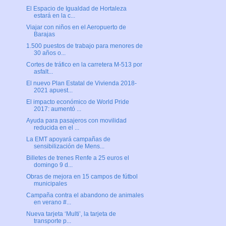
El Espacio de Igualdad de Hortaleza
estará en la c...
Viajar con niños en el Aeropuerto de
Barajas
1.500 puestos de trabajo para menores de
30 años o...
Cortes de tráfico en la carretera M-513 por
asfalt...
El nuevo Plan Estatal de Vivienda 2018-
2021 apuest...
El impacto económico de World Pride
2017: aumentó ...
Ayuda para pasajeros con movilidad
reducida en el ...
La EMT apoyará campañas de
sensibilización de Mens...
Billetes de trenes Renfe a 25 euros el
domingo 9 d...
Obras de mejora en 15 campos de fútbol
municipales
Campaña contra el abandono de animales
en verano #...
Nueva tarjeta ‘Multi’, la tarjeta de
transporte p...