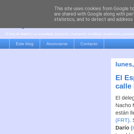
This site uses cookies from Google to 
are shared with Google along with per
es por madrid
statistics, and to detect and address
El blog de Madrid y su actualidad, proyectos, transporte, movilidad, arquitectura, partici
Este blog
Anunciarse
Contacto
lunes,
El Es
calle
El dele
Nacho M
están l
(FRT)
.
Darío
(