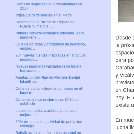
Datos de seguridad en Arroyomolinos en
2017
Vigila tus pertenencias en el Metro
Reforma de la Oficina de Empleo de
Nueva Numancia ...
Primera cerveza ecológica artesana 100%
Desde e
madrileña ...
la próx
Guía de políticas y programas de inversión,
empleo...
espacio
284 nuevas fuentes inspiradas en antiguos
para po
modelos ...
Nuevas máquinas validadoras de tarjeta
Caraban
transporte ...
y Vicál
Ampliación del Plan de Atención Dental
previst
Infantil pa...
Corte de tráfico y desvíos por obras en el
en Cham
túnel d...
hoy. El
Cortes de tráfico nocturnos en M-30 por
asfaltado....
exista 
Listado de calles a asfaltar y aceras a
mejorar en...
En much
80% es la tasa de actividad de población
extranjer...
lucha li
Señalización bilingüe inglés-español en