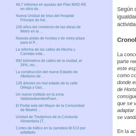
49,7 millones en ayudas del Plan MAD-RE
Según d
en obra de...
igualda
Nueva Unidad de Ictus del Hospital
Príncipe de Ast...
activid
100 años del comienzo de las obras de
Metro en la ...
Nuevas pistas de hockey y de voley playa
Cronol
para el P...
La reforma de las calles de Atocha y
La conce
Carretas esta...
parte re
992 kilómetros de calles de la ciudad, el
26%, rec...
este esp
La construcción del nuevo Estadio de
como col
Atletismo de ...
donde es
126 árboles en mal estado de la calle
Ortega y Gas...
de Horta
Un nuevo instituto en la zona
consigue
Valdelasfuentes/Fuen...
que se v
El Portal web del Mayor de la Comunidad
adaptar 
de Madrid ...
se vanda
Unidad de Trastornos de la Conducta
Alimentaria (T...
Cortes de tráfico en la carretera M-513 por
En la ac
asfaltado