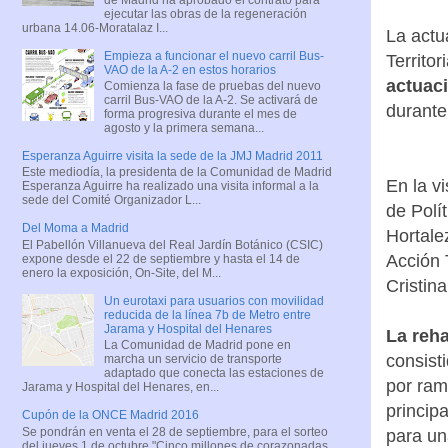
ejecutar las obras de la regeneración
urbana 14.06-Moratalaz I...
La actu
Empieza a funcionar el nuevo carril Bus-
Territo
VAO de la A-2 en estos horarios
actuac
Comienza la fase de pruebas del nuevo
carril Bus-VAO de la A-2. Se activará de
durante
forma progresiva durante el mes de
agosto y la primera semana...
Esperanza Aguirre visita la sede de la JMJ Madrid 2011
Este mediodía, la presidenta de la Comunidad de Madrid
En la v
Esperanza Aguirre ha realizado una visita informal a la
sede del Comité Organizador L...
de Polí
Del Moma a Madrid
Hortale
El Pabellón Villanueva del Real Jardín Botánico (CSIC)
Acción T
expone desde el 22 de septiembre y hasta el 14 de
enero la exposición, On-Site, del M...
Cristin
Un eurotaxi para usuarios con movilidad
reducida de la línea 7b de Metro entre
Jarama y Hospital del Henares
La reha
La Comunidad de Madrid pone en
consist
marcha un servicio de transporte
adaptado que conecta las estaciones de
por ram
Jarama y Hospital del Henares, en...
princip
Cupón de la ONCE Madrid 2016
Se pondrán en venta el 28 de septiembre, para el sorteo
para un
del jueves 1 de octubre "Cinco millones de corazonadas