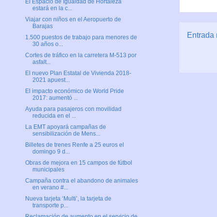
El Espacio de Igualdad de Hortaleza
estará en la c...
Viajar con niños en el Aeropuerto de
Barajas
Entrada 
1.500 puestos de trabajo para menores de
30 años o...
Cortes de tráfico en la carretera M-513 por
asfalt...
El nuevo Plan Estatal de Vivienda 2018-
2021 apuest...
El impacto económico de World Pride
2017: aumentó ...
Ayuda para pasajeros con movilidad
reducida en el ...
La EMT apoyará campañas de
sensibilización de Mens...
Billetes de trenes Renfe a 25 euros el
domingo 9 d...
Obras de mejora en 15 campos de fútbol
municipales
Campaña contra el abandono de animales
en verano #...
Nueva tarjeta ‘Multi’, la tarjeta de
transporte p...
Reclamación de aumento en el servicio de