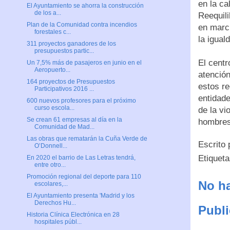
en la ca
El Ayuntamiento se ahorra la construcción
de los a...
Reequili
Plan de la Comunidad contra incendios
en march
forestales c...
la igual
311 proyectos ganadores de los
presupuestos partic...
El centr
Un 7,5% más de pasajeros en junio en el
Aeropuerto...
atención
164 proyectos de Presupuestos
estos re
Participativos 2016 ...
entidade
600 nuevos profesores para el próximo
curso escola...
de la vi
Se crean 61 empresas al día en la
hombre
Comunidad de Mad...
Las obras que rematarán la Cuña Verde de
Escrito
O’Donnell...
Etiquet
En 2020 el barrio de Las Letras tendrá,
entre otro...
Promoción regional del deporte para 110
No ha
escolares,...
El Ayuntamiento presenta 'Madrid y los
Derechos Hu...
Publi
Historia Clínica Electrónica en 28
hospitales públ...