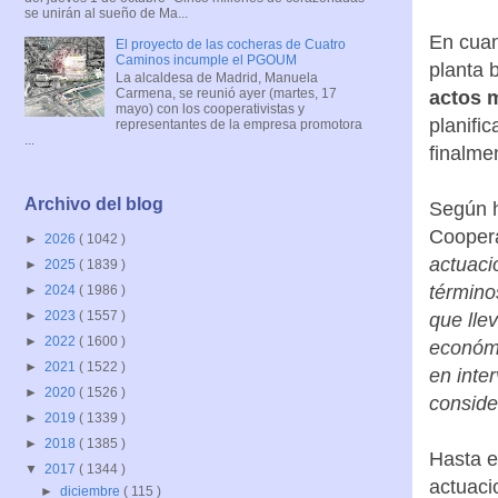
se unirán al sueño de Ma...
En cuan
El proyecto de las cocheras de Cuatro
Caminos incumple el PGOUM
planta 
La alcaldesa de Madrid, Manuela
Carmena, se reunió ayer (martes, 17
actos 
mayo) con los cooperativistas y
planifi
representantes de la empresa promotora
...
finalme
Archivo del blog
Según h
Coopera
►
2026
( 1042 )
actuaci
►
2025
( 1839 )
término
►
2024
( 1986 )
►
2023
( 1557 )
que llev
►
2022
( 1600 )
económi
►
2021
( 1522 )
en inte
►
2020
( 1526 )
conside
►
2019
( 1339 )
►
2018
( 1385 )
Hasta e
▼
2017
( 1344 )
actuaci
►
diciembre
( 115 )