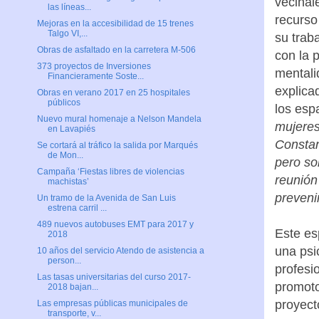
vecinal
las líneas...
recurso
Mejoras en la accesibilidad de 15 trenes
Talgo VI,...
su traba
Obras de asfaltado en la carretera M-506
con la 
373 proyectos de Inversiones
mentali
Financieramente Soste...
explica
Obras en verano 2017 en 25 hospitales
públicos
los esp
Nuevo mural homenaje a Nelson Mandela
mujeres
en Lavapiés
Constan
Se cortará al tráfico la salida por Marqués
de Mon...
pero so
Campaña ‘Fiestas libres de violencias
reunión
machistas’
preveni
Un tramo de la Avenida de San Luis
estrena carril ...
489 nuevos autobuses EMT para 2017 y
Este es
2018
una psi
10 años del servicio Atendo de asistencia a
person...
profesi
Las tasas universitarias del curso 2017-
promoto
2018 bajan...
proyect
Las empresas públicas municipales de
transporte, v...