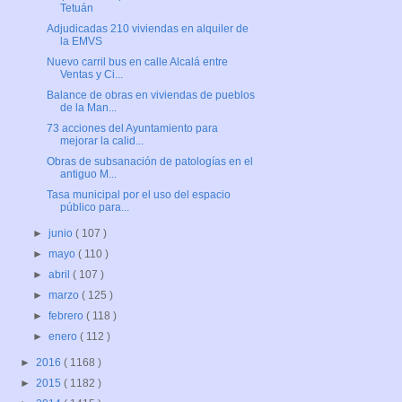
Tetuán
Adjudicadas 210 viviendas en alquiler de
la EMVS
Nuevo carril bus en calle Alcalá entre
Ventas y Ci...
Balance de obras en viviendas de pueblos
de la Man...
73 acciones del Ayuntamiento para
mejorar la calid...
Obras de subsanación de patologías en el
antiguo M...
Tasa municipal por el uso del espacio
público para...
►
junio
( 107 )
►
mayo
( 110 )
►
abril
( 107 )
►
marzo
( 125 )
►
febrero
( 118 )
►
enero
( 112 )
►
2016
( 1168 )
►
2015
( 1182 )