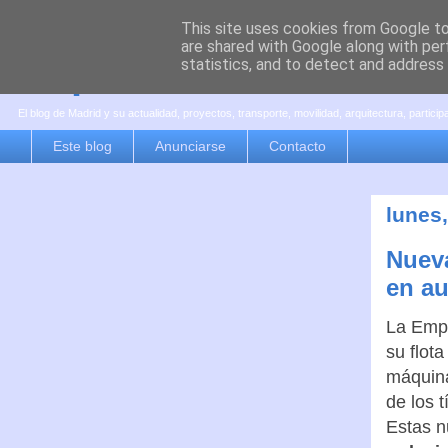
This site uses cookies from Google to 
are shared with Google along with per
es por madrid
statistics, and to detect and address
El blog de Madrid y su actualidad, proyectos, transporte, movilidad, arquitectura, partici
Este blog
Anunciarse
Contacto
lunes,
Nueva
en a
La Empr
su flot
máquina
de los 
Estas n