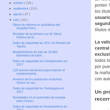
►
octubre
( 129 )
porten 
►
septiembre
( 124 )
los tít
►
agosto
( 67 )
usuario
▼
julio
( 101 )
seguirá
Obras de reforma en quirófanos del
Hospital Prínci...
títulos
Borrador de la primera Ley de Salud
Pública de la ...
La vali
Datos de seguridad en 2017 en Perales de
Tajuña
central
Mantenimiento de más de 16.000
exclus
kilómetros de tuber...
todos l
Datos de seguridad en Ciempozuelos en
2017
por pue
220 nuevos mecánicos para mejorar el
la maña
mantenimiento...
con aut
Horarios de los autobuses nocturnos
'búhos' en ver...
Datos de seguridad en Torrelaguna en
Un pr
2017
Novedades en el suministro de energía
recorr
para el Ayun...
Datos de seguridad en Arroyomolinos en