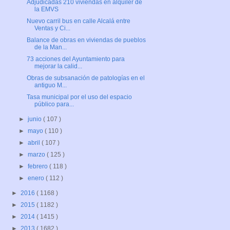
Adjudicadas 210 viviendas en alquiler de
la EMVS
Nuevo carril bus en calle Alcalá entre
Ventas y Ci...
Balance de obras en viviendas de pueblos
de la Man...
73 acciones del Ayuntamiento para
mejorar la calid...
Obras de subsanación de patologías en el
antiguo M...
Tasa municipal por el uso del espacio
público para...
►
junio
( 107 )
►
mayo
( 110 )
►
abril
( 107 )
►
marzo
( 125 )
►
febrero
( 118 )
►
enero
( 112 )
►
2016
( 1168 )
►
2015
( 1182 )
►
2014
( 1415 )
►
2013
( 1682 )