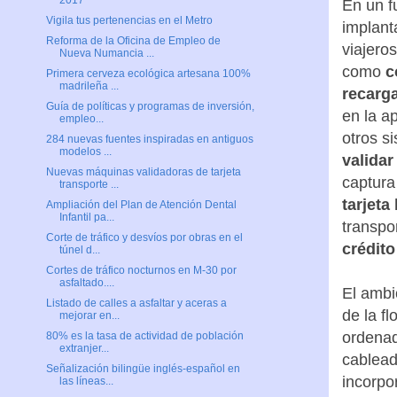
2017
En un f
Vigila tus pertenencias en el Metro
implant
Reforma de la Oficina de Empleo de
viajero
Nueva Numancia ...
como
c
Primera cerveza ecológica artesana 100%
madrileña ...
recarg
Guía de políticas y programas de inversión,
en la a
empleo...
otros s
284 nuevas fuentes inspiradas en antiguos
modelos ...
valida
Nuevas máquinas validadoras de tarjeta
captura
transporte ...
tarjeta
Ampliación del Plan de Atención Dental
Infantil pa...
transpor
Corte de tráfico y desvíos por obras en el
crédito
túnel d...
Cortes de tráfico nocturnos en M-30 por
asfaltado....
El ambi
Listado de calles a asfaltar y aceras a
de la f
mejorar en...
ordenad
80% es la tasa de actividad de población
extranjer...
cablead
Señalización bilingüe inglés-español en
incorpo
las líneas...