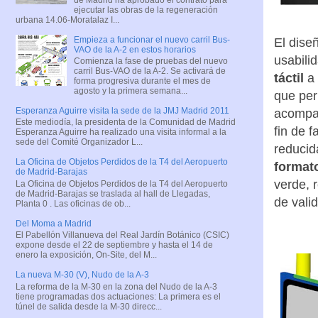
ejecutar las obras de la regeneración
urbana 14.06-Moratalaz I...
Empieza a funcionar el nuevo carril Bus-
El dise
VAO de la A-2 en estos horarios
usabili
Comienza la fase de pruebas del nuevo
carril Bus-VAO de la A-2. Se activará de
táctil
a
forma progresiva durante el mes de
agosto y la primera semana...
que per
Esperanza Aguirre visita la sede de la JMJ Madrid 2011
acompa
Este mediodía, la presidenta de la Comunidad de Madrid
fin de f
Esperanza Aguirre ha realizado una visita informal a la
sede del Comité Organizador L...
reducid
La Oficina de Objetos Perdidos de la T4 del Aeropuerto
format
de Madrid-Barajas
verde, 
La Oficina de Objetos Perdidos de la T4 del Aeropuerto
de Madrid-Barajas se traslada al hall de Llegadas,
de vali
Planta 0 . Las oficinas de ob...
Del Moma a Madrid
El Pabellón Villanueva del Real Jardín Botánico (CSIC)
expone desde el 22 de septiembre y hasta el 14 de
enero la exposición, On-Site, del M...
La nueva M-30 (V), Nudo de la A-3
La reforma de la M-30 en la zona del Nudo de la A-3
tiene programadas dos actuaciones: La primera es el
túnel de salida desde la M-30 direcc...