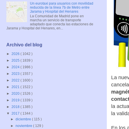
Un eurotaxi para usuarios con movilidad
reducida de la línea 7b de Metro entre
Jarama y Hospital del Henares
La Comunidad de Madrid pone en
marcha un servicio de transporte
adaptado que conecta las estaciones de
Jarama y Hospital del Henares, en...
Archivo del blog
►
2026
( 1042 )
►
2025
( 1839 )
►
2024
( 1986 )
►
2023
( 1557 )
La nuev
►
2022
( 1600 )
cancela
►
2021
( 1522 )
magnéti
►
2020
( 1526 )
contac
►
2019
( 1339 )
la actua
►
2018
( 1385 )
la vali
▼
2017
( 1344 )
►
diciembre
( 115 )
►
noviembre
( 129 )
En los 