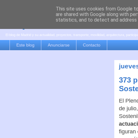
This site uses cookies from Google to 
are shared with Google along with per
es por madrid
statistics, and to detect and address
El blog de Madrid y su actualidad, proyectos, transporte, movilidad, arquitectura, partici
Este blog
Anunciarse
Contacto
jueves
373 p
Soste
El Plen
de juli
Sosteni
actuaci
figuran