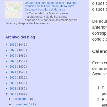
disposi
Un eurotaxi para usuarios con movilidad
reducida de la línea 7b de Metro entre
disposic
Jarama y Hospital del Henares
La Comunidad de Madrid pone en
marcha un servicio de transporte
adaptado que conecta las estaciones de
De acue
Jarama y Hospital del Henares, en...
anterio
corresp
Archivo del blog
condici
►
2026
( 1042 )
►
2025
( 1839 )
Calend
►
2024
( 1986 )
►
2023
( 1557 )
Como con
►
2022
( 1600 )
de las s
►
2021
( 1522 )
Sostenib
►
2020
( 1526 )
►
2019
( 1339 )
El
►
2018
( 1385 )
pr
▼
2017
( 1344 )
►
diciembre
( 115 )
En
►
noviembre
( 129 )
es