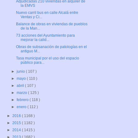
Adjudicadas 210 viviendas en alquiler de
la EMVS
Nuevo carril bus en calle Alcalá entre
Ventas y Ci...
Balance de obras en viviendas de pueblos
de la Man...
73 acciones del Ayuntamiento para
mejorar la calid...
Obras de subsanación de patologías en el
antiguo M...
Tasa municipal por el uso del espacio
público para...
►
junio
( 107 )
►
mayo
( 110 )
►
abril
( 107 )
►
marzo
( 125 )
►
febrero
( 118 )
►
enero
( 112 )
►
2016
( 1168 )
►
2015
( 1182 )
►
2014
( 1415 )
►
2013
( 1682 )