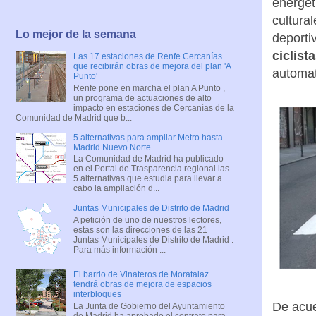
energét
cultura
Lo mejor de la semana
deporti
ciclist
Las 17 estaciones de Renfe Cercanías
que recibirán obras de mejora del plan 'A
automat
Punto'
Renfe pone en marcha el plan A Punto ,
un programa de actuaciones de alto
impacto en estaciones de Cercanías de la
Comunidad de Madrid que b...
5 alternativas para ampliar Metro hasta
Madrid Nuevo Norte
La Comunidad de Madrid ha publicado
en el Portal de Trasparencia regional las
5 alternativas que estudia para llevar a
cabo la ampliación d...
Juntas Municipales de Distrito de Madrid
A petición de uno de nuestros lectores,
estas son las direcciones de las 21
Juntas Municipales de Distrito de Madrid .
Para más información ...
El barrio de Vinateros de Moratalaz
tendrá obras de mejora de espacios
interbloques
De acue
La Junta de Gobierno del Ayuntamiento
de Madrid ha aprobado el contrato para