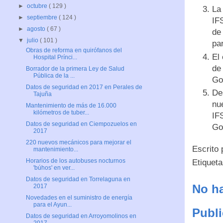
►
octubre
( 129 )
La
►
septiembre
( 124 )
IF
►
agosto
( 67 )
de
▼
julio
( 101 )
par
Obras de reforma en quirófanos del
El
Hospital Prínci...
de
Borrador de la primera Ley de Salud
Pública de la ...
Go
Datos de seguridad en 2017 en Perales de
De
Tajuña
nu
Mantenimiento de más de 16.000
kilómetros de tuber...
IF
Datos de seguridad en Ciempozuelos en
Go
2017
220 nuevos mecánicos para mejorar el
Escrito
mantenimiento...
Horarios de los autobuses nocturnos
Etiquet
'búhos' en ver...
Datos de seguridad en Torrelaguna en
No ha
2017
Novedades en el suministro de energía
para el Ayun...
Publi
Datos de seguridad en Arroyomolinos en