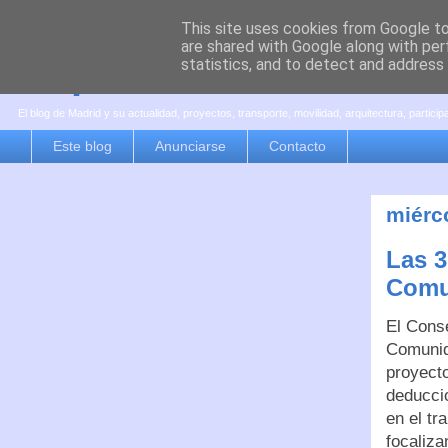
This site uses cookies from Google to 
are shared with Google along with per
es por madrid
statistics, and to detect and address
El blog de Madrid y su actualidad, proyectos, transporte, movilidad, arquitectura, partici
Este blog
Anunciarse
Contacto
miérc
Las 3
Comu
El Cons
Comunid
proyect
deducci
en el t
focaliza