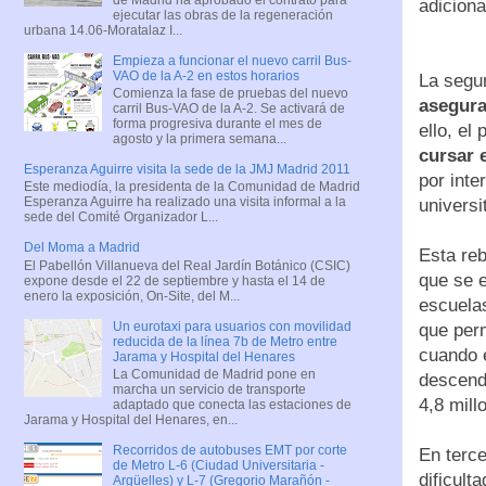
adiciona
ejecutar las obras de la regeneración
urbana 14.06-Moratalaz I...
Empieza a funcionar el nuevo carril Bus-
VAO de la A-2 en estos horarios
La segu
Comienza la fase de pruebas del nuevo
asegura
carril Bus-VAO de la A-2. Se activará de
forma progresiva durante el mes de
ello, el
agosto y la primera semana...
cursar 
Esperanza Aguirre visita la sede de la JMJ Madrid 2011
por int
Este mediodía, la presidenta de la Comunidad de Madrid
Esperanza Aguirre ha realizado una visita informal a la
universi
sede del Comité Organizador L...
Del Moma a Madrid
Esta reb
El Pabellón Villanueva del Real Jardín Botánico (CSIC)
que se e
expone desde el 22 de septiembre y hasta el 14 de
enero la exposición, On-Site, del M...
escuela
Un eurotaxi para usuarios con movilidad
que perm
reducida de la línea 7b de Metro entre
cuando e
Jarama y Hospital del Henares
La Comunidad de Madrid pone en
descendi
marcha un servicio de transporte
4,8 mill
adaptado que conecta las estaciones de
Jarama y Hospital del Henares, en...
Recorridos de autobuses EMT por corte
En terce
de Metro L-6 (Ciudad Universitaria -
dificult
Argüelles) y L-7 (Gregorio Marañón -