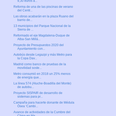
9,30 euros a...
Reforma de una de las piscinas de verano
del Centr...
Las obras acabarán en la plaza Ruano del
barrio de...
13 municipios del Parque Nacional de la
Sierra de ...
Reformado el eje Magdalena-Duque de
Alba-San Millá...
Proyecto de Presupuestos 2020 del
Ayuntamiento con...
Autobús desde Legazpi y más Metro para
la Copa Dav...
Madrid como banco de pruebas de la
movilidad soste...
Metro consumió en 2018 un 25% menos
de energía que...
La línea 574 (Aluche-Boadilla del Monte)
de autobu...
Proyecto SISPAIR de desarrollo de
sistemas para pr...
Campaña para hacerte donante de Médula
Ósea ‘Cambi...
Avance de actividades de la Cumbre del
Clima en Ma...