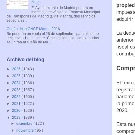
Pitis)
propie
El Ayuntamiento de Madrid pondrá en
impuesto
marcha, a través de la Empresa Municipal
de Transportes de Madrid (EMT Madrid), dos servicios
adquirir
especiales...
Cupón de la ONCE Madrid 2016
La dedu
Se pondrán en venta el 28 de septiembre, para el sorteo
del jueves 1 de octubre "Cinco millones de corazonadas
anterior
se unirán al sueño de Ma...
fiscal e
contribu
Archivo del blog
Compr
►
2026
( 1043 )
►
2025
( 1839 )
El texto
►
2024
( 1986 )
registra
►
2023
( 1557 )
parlamen
►
2022
( 1600 )
la prime
►
2021
( 1522 )
2020.
►
2020
( 1526 )
▼
2019
( 1339 )
Esta nue
►
diciembre
( 122 )
compromi
▼
noviembre
( 95 )