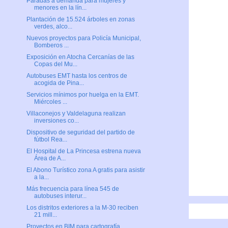
Paradas a demanda para mujeres y
menores en la lín...
Plantación de 15.524 árboles en zonas
verdes, alco...
Nuevos proyectos para Policía Municipal,
Bomberos ...
Exposición en Atocha Cercanías de las
Copas del Mu...
Autobuses EMT hasta los centros de
acogida de Pina...
Servicios mínimos por huelga en la EMT.
Miércoles ...
Villaconejos y Valdelaguna realizan
inversiones co...
Dispositivo de seguridad del partido de
fútbol Rea...
El Hospital de La Princesa estrena nueva
Área de A...
El Abono Turístico zona A gratis para asistir
a la...
Más frecuencia para línea 545 de
autobuses interur...
Los distritos exteriores a la M-30 reciben
21 mill...
Proyectos en BIM para cartografía,