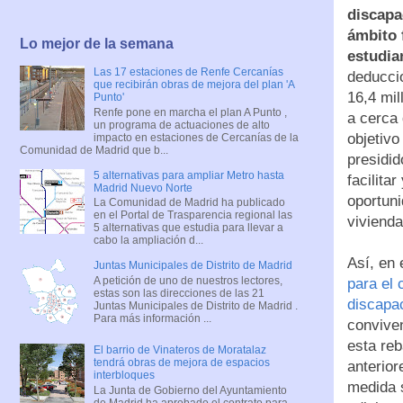
discapa
ámbito f
Lo mejor de la semana
estudia
Las 17 estaciones de Renfe Cercanías
deducci
que recibirán obras de mejora del plan 'A
16,4 mil
Punto'
Renfe pone en marcha el plan A Punto ,
a cerca 
un programa de actuaciones de alto
objetivo
impacto en estaciones de Cercanías de la
Comunidad de Madrid que b...
presidid
5 alternativas para ampliar Metro hasta
facilita
Madrid Nuevo Norte
oportuni
La Comunidad de Madrid ha publicado
en el Portal de Trasparencia regional las
vivienda
5 alternativas que estudia para llevar a
cabo la ampliación d...
Así, en 
Juntas Municipales de Distrito de Madrid
A petición de uno de nuestros lectores,
para el
estas son las direcciones de las 21
discapa
Juntas Municipales de Distrito de Madrid .
Para más información ...
convive
esta reb
El barrio de Vinateros de Moratalaz
tendrá obras de mejora de espacios
anterior
interbloques
medida s
La Junta de Gobierno del Ayuntamiento
de Madrid ha aprobado el contrato para