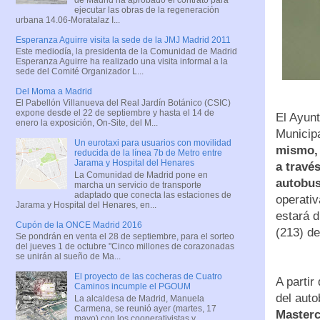
ejecutar las obras de la regeneración
urbana 14.06-Moratalaz I...
Esperanza Aguirre visita la sede de la JMJ Madrid 2011
Este mediodía, la presidenta de la Comunidad de Madrid
Esperanza Aguirre ha realizado una visita informal a la
sede del Comité Organizador L...
Del Moma a Madrid
El Pabellón Villanueva del Real Jardín Botánico (CSIC)
expone desde el 22 de septiembre y hasta el 14 de
El Ayun
enero la exposición, On-Site, del M...
Municip
Un eurotaxi para usuarios con movilidad
mismo, 
reducida de la línea 7b de Metro entre
Jarama y Hospital del Henares
a travé
La Comunidad de Madrid pone en
autobu
marcha un servicio de transporte
adaptado que conecta las estaciones de
operati
Jarama y Hospital del Henares, en...
estará d
Cupón de la ONCE Madrid 2016
(213) de
Se pondrán en venta el 28 de septiembre, para el sorteo
del jueves 1 de octubre "Cinco millones de corazonadas
se unirán al sueño de Ma...
El proyecto de las cocheras de Cuatro
A partir
Caminos incumple el PGOUM
del aut
La alcaldesa de Madrid, Manuela
Carmena, se reunió ayer (martes, 17
Masterc
mayo) con los cooperativistas y