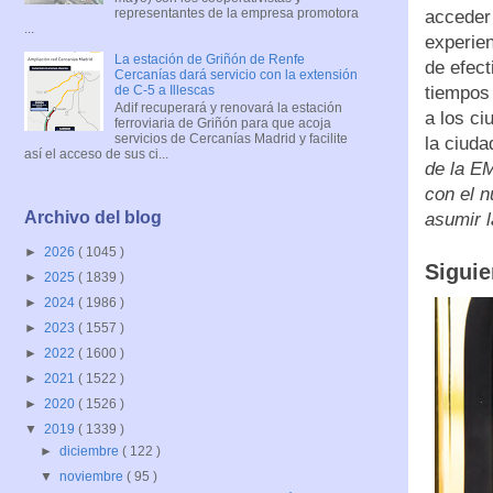
representantes de la empresa promotora
acceder 
...
experien
La estación de Griñón de Renfe
de efect
Cercanías dará servicio con la extensión
de C-5 a Illescas
tiempos 
Adif recuperará y renovará la estación
a los ci
ferroviaria de Griñón para que acoja
servicios de Cercanías Madrid y facilite
la ciuda
así el acceso de sus ci...
de la E
con el n
Archivo del blog
asumir 
►
2026
( 1045 )
Siguie
►
2025
( 1839 )
►
2024
( 1986 )
►
2023
( 1557 )
►
2022
( 1600 )
►
2021
( 1522 )
►
2020
( 1526 )
▼
2019
( 1339 )
►
diciembre
( 122 )
▼
noviembre
( 95 )