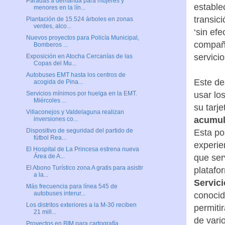
Paradas a demanda para mujeres y
estable
menores en la lín...
transic
Plantación de 15.524 árboles en zonas
verdes, alco...
‘sin efe
Nuevos proyectos para Policía Municipal,
compañí
Bomberos ...
servici
Exposición en Atocha Cercanías de las
Copas del Mu...
Autobuses EMT hasta los centros de
Este de
acogida de Pina...
usar lo
Servicios mínimos por huelga en la EMT.
Miércoles ...
su tarj
Villaconejos y Valdelaguna realizan
acumula
inversiones co...
Dispositivo de seguridad del partido de
Esta po
fútbol Rea...
experie
El Hospital de La Princesa estrena nueva
que ser
Área de A...
El Abono Turístico zona A gratis para asistir
platafo
a la...
Servici
Más frecuencia para línea 545 de
autobuses interur...
conocid
Los distritos exteriores a la M-30 reciben
permiti
21 mill...
de vari
Proyectos en BIM para cartografía,