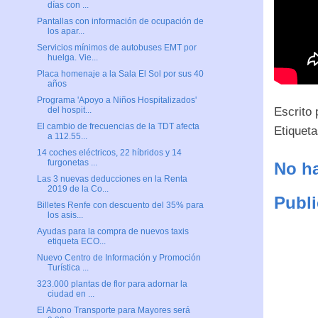
días con ...
Pantallas con información de ocupación de
los apar...
Servicios mínimos de autobuses EMT por
huelga. Vie...
Placa homenaje a la Sala El Sol por sus 40
años
Programa 'Apoyo a Niños Hospitalizados'
Escrito
del hospit...
El cambio de frecuencias de la TDT afecta
Etiquet
a 112.55...
14 coches eléctricos, 22 híbridos y 14
furgonetas ...
No ha
Las 3 nuevas deducciones en la Renta
2019 de la Co...
Publi
Billetes Renfe con descuento del 35% para
los asis...
Ayudas para la compra de nuevos taxis
etiqueta ECO...
Nuevo Centro de Información y Promoción
Turística ...
323.000 plantas de flor para adornar la
ciudad en ...
El Abono Transporte para Mayores será