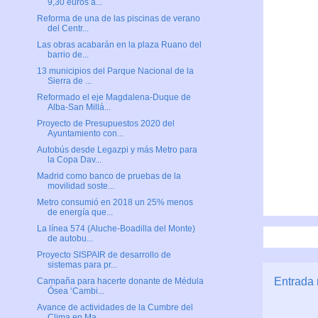
9,30 euros a...
Reforma de una de las piscinas de verano
del Centr...
Las obras acabarán en la plaza Ruano del
barrio de...
13 municipios del Parque Nacional de la
Sierra de ...
Reformado el eje Magdalena-Duque de
Alba-San Millá...
Proyecto de Presupuestos 2020 del
Ayuntamiento con...
Autobús desde Legazpi y más Metro para
la Copa Dav...
Madrid como banco de pruebas de la
movilidad soste...
Metro consumió en 2018 un 25% menos
de energía que...
La línea 574 (Aluche-Boadilla del Monte)
de autobu...
Proyecto SISPAIR de desarrollo de
sistemas para pr...
Entrada 
Campaña para hacerte donante de Médula
Ósea ‘Cambi...
Avance de actividades de la Cumbre del
Clima en Ma...