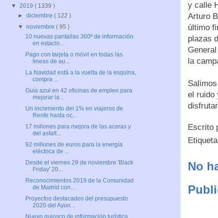
y calle 
▼
2019
( 1339 )
Arturo B
►
diciembre
( 122 )
último f
▼
noviembre
( 95 )
10 nuevas pantallas 360º de información
plazas d
en estacio...
General 
Pago con tarjeta o móvil en todas las
la campa
lineas de au...
La Navidad está a la vuelta de la esquina,
compra ...
Salimos 
Guía azul en 42 oficinas de empleo para
el ruido
mejorar la...
disfruta
Un incremento del 1% en viajeros de
Renfe hasta oc...
Escrito
17 millones para mejora de las aceras y
del asfalt...
Etiquet
92 millones de euros para la energía
eléctrica de ...
Desde el viernes 29 de noviembre 'Black
No ha
Friday' 20...
Reconocimientos 2019 de la Comunidad
Publi
de Madrid con...
Proyectos destacados del presupuesto
2020 del Ayun...
Nuevo quiosco de información turística