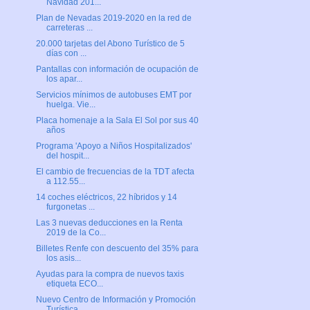
Navidad 201...
Plan de Nevadas 2019-2020 en la red de
carreteras ...
20.000 tarjetas del Abono Turístico de 5
días con ...
Pantallas con información de ocupación de
los apar...
Servicios mínimos de autobuses EMT por
huelga. Vie...
Placa homenaje a la Sala El Sol por sus 40
años
Programa 'Apoyo a Niños Hospitalizados'
del hospit...
El cambio de frecuencias de la TDT afecta
a 112.55...
14 coches eléctricos, 22 híbridos y 14
furgonetas ...
Las 3 nuevas deducciones en la Renta
2019 de la Co...
Billetes Renfe con descuento del 35% para
los asis...
Ayudas para la compra de nuevos taxis
etiqueta ECO...
Nuevo Centro de Información y Promoción
Turística ...