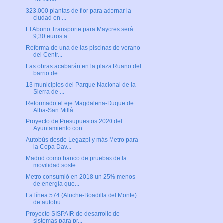
323.000 plantas de flor para adornar la
ciudad en ...
El Abono Transporte para Mayores será
9,30 euros a...
Reforma de una de las piscinas de verano
del Centr...
Las obras acabarán en la plaza Ruano del
barrio de...
13 municipios del Parque Nacional de la
Sierra de ...
Reformado el eje Magdalena-Duque de
Alba-San Millá...
Proyecto de Presupuestos 2020 del
Ayuntamiento con...
Autobús desde Legazpi y más Metro para
la Copa Dav...
Madrid como banco de pruebas de la
movilidad soste...
Metro consumió en 2018 un 25% menos
de energía que...
La línea 574 (Aluche-Boadilla del Monte)
de autobu...
Proyecto SISPAIR de desarrollo de
sistemas para pr...