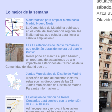
actuaci
sábado,
Lo mejor de la semana
Azca-av
Olavide
5 alternativas para ampliar Metro hasta
Madrid Nuevo Norte
La Comunidad de Madrid ha publicado
en el Portal de Trasparencia regional las
5 alternativas que estudia para llevar a
cabo la ampliación d...
Las 17 estaciones de Renfe Cercanías
que recibirán obras de mejora del plan 'A
Punto'
Renfe pone en marcha el plan A Punto ,
un programa de actuaciones de alto
impacto en estaciones de Cercanías de la
Comunidad de Madrid que b...
Juntas Municipales de Distrito de Madrid
A petición de uno de nuestros lectores,
estas son las direcciones de las 21
Juntas Municipales de Distrito de Madrid .
Para más información ...
La estación de Griñón de Renfe
Cercanías dará servicio con la extensión
de C-5 a Illescas
Adif recuperará y renovará la estación
ferroviaria de Griñón para que acoja