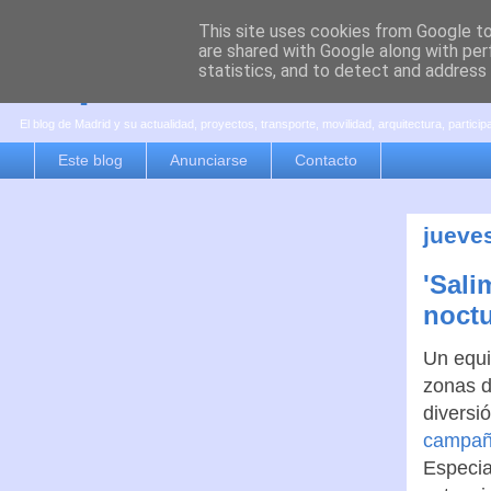
This site uses cookies from Google to 
are shared with Google along with per
es por madrid
statistics, and to detect and address
El blog de Madrid y su actualidad, proyectos, transporte, movilidad, arquitectura, partici
Este blog
Anunciarse
Contacto
jueve
'Sali
noct
Un equi
zonas d
diversi
campaña
Especia