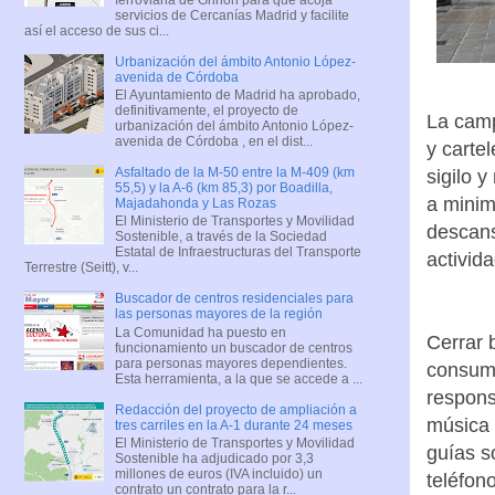
servicios de Cercanías Madrid y facilite
así el acceso de sus ci...
Urbanización del ámbito Antonio López-
avenida de Córdoba
El Ayuntamiento de Madrid ha aprobado,
definitivamente, el proyecto de
La camp
urbanización del ámbito Antonio López-
avenida de Córdoba , en el dist...
y cartel
Asfaltado de la M-50 entre la M-409 (km
sigilo 
55,5) y la A-6 (km 85,3) por Boadilla,
a minim
Majadahonda y Las Rozas
El Ministerio de Transportes y Movilidad
descans
Sostenible, a través de la Sociedad
Estatal de Infraestructuras del Transporte
activida
Terrestre (Seitt), v...
Buscador de centros residenciales para
las personas mayores de la región
La Comunidad ha puesto en
Cerrar b
funcionamiento un buscador de centros
para personas mayores dependientes.
consumo
Esta herramienta, a la que se accede a ...
respons
Redacción del proyecto de ampliación a
música 
tres carriles en la A-1 durante 24 meses
El Ministerio de Transportes y Movilidad
guías s
Sostenible ha adjudicado por 3,3
millones de euros (IVA incluido) un
teléfon
contrato un contrato para la r...