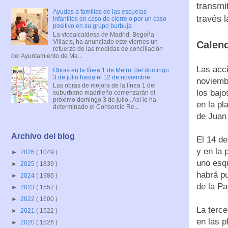
transmi
Ayudas a familias de las escuelas
través 
infantiles en caso de cierre o por un caso
positivo en su grupo burbuja
La vicealcaldesa de Madrid, Begoña
Villacís, ha anunciado este viernes un
Calend
refuerzo de las medidas de conciliación
del Ayuntamiento de Ma...
Las acc
Obras en la línea 1 de Metro: del domingo
3 de julio hasta el 12 de noviembre
noviembr
Las obras de mejora de la línea 1 del
los bajo
suburbano madrileño comenzarán el
próximo domingo 3 de julio . Así lo ha
en la pl
determinado el Consorcio Re...
de Juan
Archivo del blog
El 14 de
y en la 
►
2026
( 1049 )
uno esqu
►
2025
( 1839 )
habrá pu
►
2024
( 1986 )
de la Pa
►
2023
( 1557 )
►
2022
( 1600 )
La terce
►
2021
( 1522 )
en las p
►
2020
( 1526 )