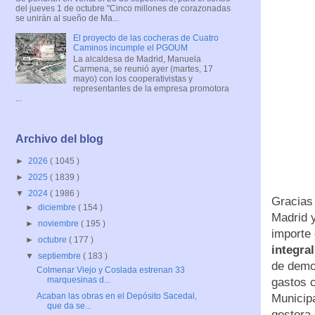
del jueves 1 de octubre "Cinco millones de corazonadas
se unirán al sueño de Ma...
El proyecto de las cocheras de Cuatro
Caminos incumple el PGOUM
La alcaldesa de Madrid, Manuela
Carmena, se reunió ayer (martes, 17
mayo) con los cooperativistas y
representantes de la empresa promotora
...
Archivo del blog
►
2026
( 1045 )
►
2025
( 1839 )
▼
2024
( 1986 )
Gracias
►
diciembre
( 154 )
Madrid y
►
noviembre
( 195 )
importe
►
octubre
( 177 )
integra
▼
septiembre
( 183 )
de demol
Colmenar Viejo y Coslada estrenan 33
marquesinas d...
gastos 
Acaban las obras en el Depósito Sacedal,
Municip
que da se...
gestora