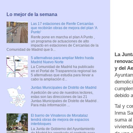
Lo mejor de la semana
Las 17 estaciones de Renfe Cercanías
que recibirán obras de mejora del plan 'A
Punto'
Renfe pone en marcha el plan A Punto ,
un programa de actuaciones de alto
impacto en estaciones de Cercanías de la
Comunidad de Madrid que b...
La Junt
5 alternativas para ampliar Metro hasta
renovac
Madrid Nuevo Norte
La Comunidad de Madrid ha publicado
y del A
en el Portal de Trasparencia regional las
Ayuntam
5 alternativas que estudia para llevar a
cabo la ampliación d...
demolici
Juntas Municipales de Distrito de Madrid
cumplen 
A petición de uno de nuestros lectores,
debido a
estas son las direcciones de las 21
Juntas Municipales de Distrito de Madrid .
Para más información ...
Tal y co
Inma San
El barrio de Vinateros de Moratalaz
suma al 
tendrá obras de mejora de espacios
interbloques
vivienda
La Junta de Gobierno del Ayuntamiento
de Madrid ha aprobado el contrato para