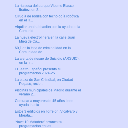
La ría seca del parque Vicente Blasco
Ibáñez, en S...
Cirugía de rodilla con tecnología robótica
en el H...
Alquilar una habitación con la ayuda de la
Comunid...
La nueva electrolinera en la calle Juan
Mieg de Ca...
60,1 es la tasa de criminalidad en la
Comunidad de...
La alerta de riesgo de Suicidio (ARSUIC),
en la hi...
El Teatro Español presenta su
programación 2024-25...
La plaza de San Cristóbal, en Ciudad
Pegaso, recib...
Piscinas municipales de Madrid durante el
verano 2...
Contratar a mayores de 45 años tiene
ayuda: hasta ...
Estos 3 edificios en Torrejón, Vicálvaro y
Morata...
'Nave 10 Matadero' arranca su
programación en las ...