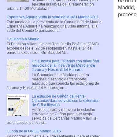
de una r
ejecutar las obras de la regeneración
Madrid,
urbana 14.06-Moratalaz I...
proceso
Esperanza Aguirre visita la sede de la JMJ Madrid 2011
Este mediodía, la presidenta de la Comunidad de Madrid
Esperanza Aguirre ha realizado una visita informal a la
sede del Comité Organizador L...
Del Moma a Madrid
El Pabellón Villanueva del Real Jardín Botánico (CSIC)
expone desde el 22 de septiembre y hasta el 14 de
enero la exposición, On-Site, del M...
Un eurotaxi para usuarios con movilidad
reducida de la línea 7b de Metro entre
Jarama y Hospital del Henares
La Comunidad de Madrid pone en
marcha un servicio de transporte
adaptado que conecta las estaciones de
Jarama y Hospital del Henares, en...
La estación de Griñón de Renfe
Cercanías dará servicio con la extensión
de C-5 a Illescas
Adif recuperará y renovará la estación
ferroviaria de Griñón para que acoja
servicios de Cercanías Madrid y facilite
así el acceso de sus ci...
Cupón de la ONCE Madrid 2016
Se pondrán en venta el 28 de septiembre, para el sorteo