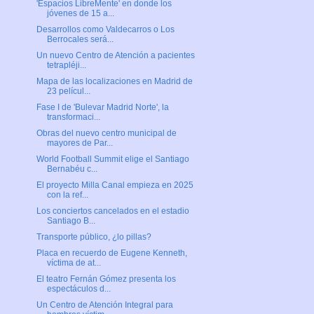
'Espacios LibreMente' en donde los
jóvenes de 15 a...
Desarrollos como Valdecarros o Los
Berrocales será...
Un nuevo Centro de Atención a pacientes
tetrapléji...
Mapa de las localizaciones en Madrid de
23 películ...
Fase I de 'Bulevar Madrid Norte', la
transformaci...
Obras del nuevo centro municipal de
mayores de Par...
World Football Summit elige el Santiago
Bernabéu c...
El proyecto Milla Canal empieza en 2025
con la ref...
Los conciertos cancelados en el estadio
Santiago B...
Transporte público, ¿lo pillas?
Placa en recuerdo de Eugene Kenneth,
víctima de at...
El teatro Fernán Gómez presenta los
espectáculos d...
Un Centro de Atención Integral para