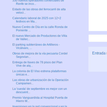
330 nuevos operadores comerciales de
Renfe se inco...
Estado de las obras del ferrocarril de alta
veloci...
Calendario laboral de 2025 con 12+2
festivos en Ma...
Nuevo Centro de Día en la calle Ronda de
Poniente ...
El nuevo Mercado de Productores de Villa
de Vallec...
El parking subterráneo de Artilleros -
Vicálvaro, ...
Entrada 
Obras de mejora de la vía pecuaria Cordel
Segovian...
Entrega de llaves de 78 pisos del Plan
Vive de alq...
La colonia de El Viso estrena plataformas
únicas e...
Las obras de urbanización de la Operación
Campamen...
La 'cuesta' de septiembre es mejor con un
descuent...
Premio Vanguardista al Hospital Puerta de
Hierro M...
Inversiones en la red convencional y en la