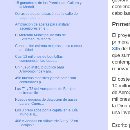
15 ganadores de los Premios de Cultura y
comience
la Medall...
cabo las
Obras de peatonalización de la calle de
Laguna de ...
Primer
Ampliación de aceras para instalar
ascensores en e...
El proye
El Mercado Municipal de Alto de
Extremadura tendrá...
primera 
Concepción estrena mejoras en su campo
335
del 
de fútbol: ...
que suma
Casi 12 millones de bombillas
compondrán las luces...
contemp
Un nuevo instituto público para
renovaci
Arroyomolinos y am...
456 nuevos maestros y profesores son
El coste
contratados p...
10 millo
Las T1 y T3 del Aeropuerto de Barajas
de Aerop
estrenan tie...
millones
Nuevos equipos de detección de gases
para el Cuerp...
la Direc
Los 8 premiados por la capital en el Día
una inve
Mundial d...
408 viviendas en Villaverde Alto y 12 en
Escrito
Barajas s...