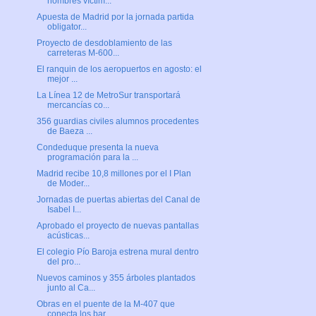
hombres víctim...
Apuesta de Madrid por la jornada partida
obligator...
Proyecto de desdoblamiento de las
carreteras M-600...
El ranquin de los aeropuertos en agosto: el
mejor ...
La Línea 12 de MetroSur transportará
mercancías co...
356 guardias civiles alumnos procedentes
de Baeza ...
Condeduque presenta la nueva
programación para la ...
Madrid recibe 10,8 millones por el I Plan
de Moder...
Jornadas de puertas abiertas del Canal de
Isabel I...
Aprobado el proyecto de nuevas pantallas
acústicas...
El colegio Pío Baroja estrena mural dentro
del pro...
Nuevos caminos y 355 árboles plantados
junto al Ca...
Obras en el puente de la M-407 que
conecta los bar...