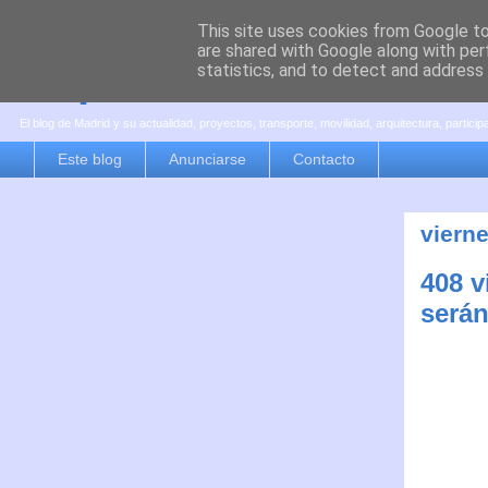
This site uses cookies from Google to 
are shared with Google along with per
es por madrid
statistics, and to detect and address
El blog de Madrid y su actualidad, proyectos, transporte, movilidad, arquitectura, partici
Este blog
Anunciarse
Contacto
viern
408 v
será