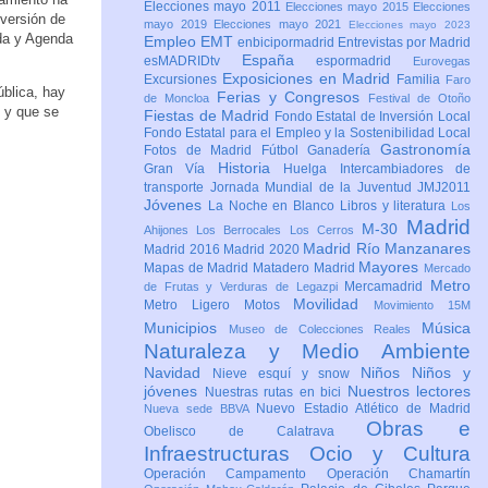
Elecciones mayo 2011
Elecciones mayo 2015
Elecciones
nversión de
mayo 2019
Elecciones mayo 2021
Elecciones mayo 2023
nda y Agenda
Empleo
EMT
enbicipormadrid
Entrevistas por Madrid
España
esMADRIDtv
espormadrid
Eurovegas
Exposiciones en Madrid
Excursiones
Familia
Faro
ública, hay
Ferias y Congresos
de Moncloa
Festival de Otoño
e y que se
Fiestas de Madrid
Fondo Estatal de Inversión Local
Fondo Estatal para el Empleo y la Sostenibilidad Local
Gastronomía
Fotos de Madrid
Fútbol
Ganadería
Historia
Gran Vía
Huelga
Intercambiadores de
transporte
Jornada Mundial de la Juventud JMJ2011
Jóvenes
La Noche en Blanco
Libros y literatura
Los
Madrid
M-30
Ahijones
Los Berrocales
Los Cerros
Madrid Río Manzanares
Madrid 2016
Madrid 2020
Mayores
Mapas de Madrid
Matadero Madrid
Mercado
Metro
Mercamadrid
de Frutas y Verduras de Legazpi
Movilidad
Metro Ligero
Motos
Movimiento 15M
Municipios
Música
Museo de Colecciones Reales
Naturaleza y Medio Ambiente
Navidad
Niños
Niños y
Nieve esquí y snow
jóvenes
Nuestros lectores
Nuestras rutas en bici
Nuevo Estadio Atlético de Madrid
Nueva sede BBVA
Obras e
Obelisco de Calatrava
Infraestructuras
Ocio y Cultura
Operación Campamento
Operación Chamartín