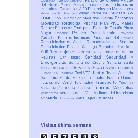
Palacio de Cibeles
Parque
Operación Mahou-Calderón
del Retiro
Parquímetros
Participación
Parque Ventas
ciudadana
Pasarelas M-30
Pasarelas río Manzanares
Paseo Verde del Suroeste A-5
Paseo de la Dirección
Personas
PDMC Plan Director de Movilidad Ciclista
Movilidad Reducida
Piscinas
Plan VIVE
Planes
Renove
Planos de Transporte
Plaza de España
Plaza
Política
Mayor
Promocionado
Podcast
Proyecto
Puentes históricos
Puerta del Sol
Canalejas
Rebajas
Remodelación de Atocha
Remodelación de Serrano
Renfe -
Remodelación Estadio Santiago Bernabéu
Adif
Reportajes en directo
Restaurantes en Madrid
Sanidad
Seguridad y
Revistas
San Isidro
Emergencias
Semana del Orgullo
Semana Santa
Servicios Sociales
Senda Real GR-124
Solar Decathlon
Teatro
Taxi-VTC
Teatro Auditorio
Europe 2010
Sorteos
San Lorenzo de El Escorial
Teatro Fernán Gómez
Transporte
Teatros del Canal
Telemadrid
Túnel de
Turismo
Valdebebas
Santa María de la Cabeza
Veranos de la Villa
Víctimas del terrorismo
Valdecarros
Vivienda
Zona Bajas Emisiones
Voluntarios
Visitas última semana
2
5
7
5
1
8