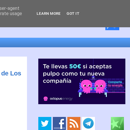
user-agent
erate usage
LEARN MORE
GOT IT
a de Los