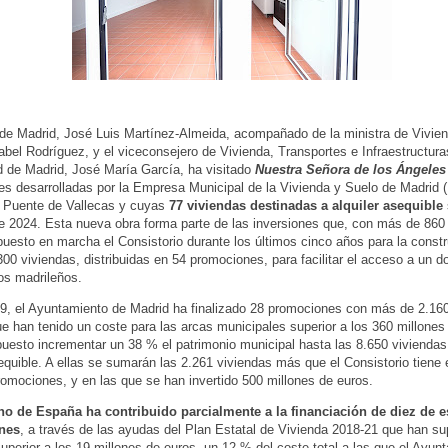
 de Madrid, José Luis Martínez-Almeida, acompañado de la ministra de Vivie
abel Rodríguez, y el viceconsejero de Vivienda, Transportes e Infraestructura
 de Madrid, José María García, ha visitado
Nuestra Señora de los Ángeles
s desarrolladas por la Empresa Municipal de la Vivienda y Suelo de Madri
n Puente de Vallecas y cuyas
77 viviendas destinadas a alquiler asequible
de 2024. Esta nueva obra forma parte de las inversiones que, con más de 860
puesto en marcha el Consistorio durante los últimos cinco años para la const
00 viviendas, distribuidas en 54 promociones, para facilitar el acceso a un do
los madrileños.
, el Ayuntamiento de Madrid ha finalizado 28 promociones con más de 2.160
e han tenido un coste para las arcas municipales superior a los 360 millones 
uesto incrementar un 38 % el patrimonio municipal hasta las 8.650 viviendas
sequible. A ellas se sumarán las 2.261 viviendas más que el Consistorio tiene
romociones, y en las que se han invertido 500 millones de euros.
no de España ha contribuido parcialmente a la financiación de diez de e
nes
, a través de las ayudas del Plan Estatal de Vivienda 2018-21 que han s
superior a los 19 millones de euros, un 12 % del coste total a las que el Ayun