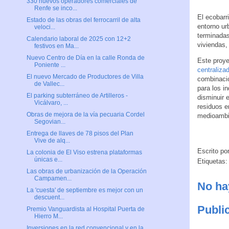
330 nuevos operadores comerciales de
Renfe se inco...
El ecobarr
Estado de las obras del ferrocarril de alta
entorno ur
veloci...
terminadas
Calendario laboral de 2025 con 12+2
viviendas,
festivos en Ma...
Nuevo Centro de Día en la calle Ronda de
Este proye
Poniente ...
centraliza
El nuevo Mercado de Productores de Villa
combinaci
de Vallec...
para los i
El parking subterráneo de Artilleros -
disminuir 
Vicálvaro, ...
residuos e
Obras de mejora de la vía pecuaria Cordel
medioambi
Segovian...
Entrega de llaves de 78 pisos del Plan
Vive de alq...
Escrito po
La colonia de El Viso estrena plataformas
únicas e...
Etiquetas
Las obras de urbanización de la Operación
Campamen...
No ha
La 'cuesta' de septiembre es mejor con un
descuent...
Publi
Premio Vanguardista al Hospital Puerta de
Hierro M...
Inversiones en la red convencional y en la