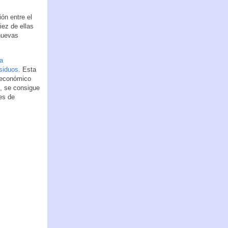
ón entre el
ez de ellas
 nuevas
a
esiduos
. Esta
 económico
, se consigue
es de