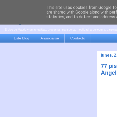
This site uses cookies from Google to 
are shared with Google along with per
es por madrid
statistics, and to detect and address 
El blog de Madrid y su actualidad, proyectos, transporte, movilidad, arquitectura, partici
Este blog
Anunciarse
Contacto
lunes, 
77 pi
Ángele