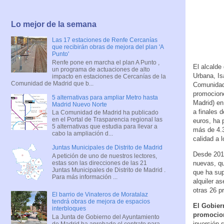
Lo mejor de la semana
Las 17 estaciones de Renfe Cercanías
que recibirán obras de mejora del plan 'A
Punto'
Renfe pone en marcha el plan A Punto ,
El alcalde
un programa de actuaciones de alto
Urbana, Is
impacto en estaciones de Cercanías de la
Comunidad de Madrid que b...
Comunidad
promocione
5 alternativas para ampliar Metro hasta
Madrid) e
Madrid Nuevo Norte
a finales 
La Comunidad de Madrid ha publicado
en el Portal de Trasparencia regional las
euros, ha 
5 alternativas que estudia para llevar a
más de 4.3
cabo la ampliación d...
calidad a 
Juntas Municipales de Distrito de Madrid
Desde 2019
A petición de uno de nuestros lectores,
estas son las direcciones de las 21
nuevas, qu
Juntas Municipales de Distrito de Madrid .
que ha sup
Para más información ...
alquiler a
otras 26 p
El barrio de Vinateros de Moratalaz
tendrá obras de mejora de espacios
El Gobier
interbloques
promocio
La Junta de Gobierno del Ayuntamiento
inversión 
de Madrid ha aprobado el contrato para