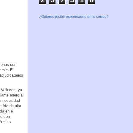
¿Quieres recibir espormadrid en tu correo?
rsonas con
araje. El
adjudicatarios
 Vallecas, ya
iante energía
la necesidad
 frío de alta
pla en el
de con
érmico.