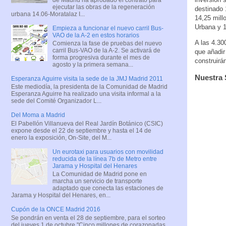
ejecutar las obras de la regeneración
destinado 
urbana 14.06-Moratalaz I...
14,25 mill
Urbana y 1
Empieza a funcionar el nuevo carril Bus-
VAO de la A-2 en estos horarios
A las 4.30
Comienza la fase de pruebas del nuevo
carril Bus-VAO de la A-2. Se activará de
que añadir
forma progresiva durante el mes de
construirá
agosto y la primera semana...
Nuestra 
Esperanza Aguirre visita la sede de la JMJ Madrid 2011
Este mediodía, la presidenta de la Comunidad de Madrid
Esperanza Aguirre ha realizado una visita informal a la
sede del Comité Organizador L...
Del Moma a Madrid
El Pabellón Villanueva del Real Jardín Botánico (CSIC)
expone desde el 22 de septiembre y hasta el 14 de
enero la exposición, On-Site, del M...
Un eurotaxi para usuarios con movilidad
reducida de la línea 7b de Metro entre
Jarama y Hospital del Henares
La Comunidad de Madrid pone en
marcha un servicio de transporte
adaptado que conecta las estaciones de
Jarama y Hospital del Henares, en...
Cupón de la ONCE Madrid 2016
Se pondrán en venta el 28 de septiembre, para el sorteo
del jueves 1 de octubre "Cinco millones de corazonadas