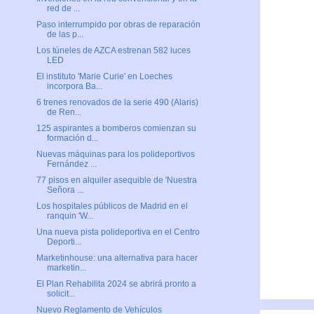
red de ...
Paso interrumpido por obras de reparación
de las p...
Los túneles de AZCA estrenan 582 luces
LED
El instituto 'Marie Curie' en Loeches
incorpora Ba...
6 trenes renovados de la serie 490 (Alaris)
de Ren...
125 aspirantes a bomberos comienzan su
formación d...
Nuevas máquinas para los polideportivos
Fernández ...
77 pisos en alquiler asequible de 'Nuestra
Señora ...
Los hospitales públicos de Madrid en el
ranquin 'W...
Una nueva pista polideportiva en el Centro
Deporti...
Marketinhouse: una alternativa para hacer
marketin...
El Plan Rehabilita 2024 se abrirá pronto a
solicit...
Nuevo Reglamento de Vehículos