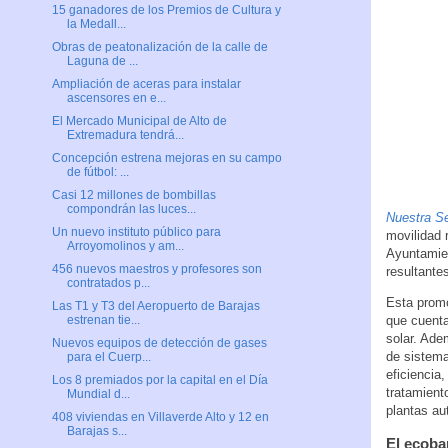
15 ganadores de los Premios de Cultura y
la Medall...
Obras de peatonalización de la calle de
Laguna de ...
Ampliación de aceras para instalar
ascensores en e...
El Mercado Municipal de Alto de
Extremadura tendrá...
Concepción estrena mejoras en su campo
de fútbol: ...
Casi 12 millones de bombillas
compondrán las luces...
Nuestra Se
Un nuevo instituto público para
movilidad 
Arroyomolinos y am...
Ayuntamien
456 nuevos maestros y profesores son
resultante
contratados p...
Esta promo
Las T1 y T3 del Aeropuerto de Barajas
que cuenta
estrenan tie...
solar. Ade
Nuevos equipos de detección de gases
de sistema
para el Cuerp...
eficiencia
Los 8 premiados por la capital en el Día
tratamient
Mundial d...
plantas au
408 viviendas en Villaverde Alto y 12 en
Barajas s...
El ecoba