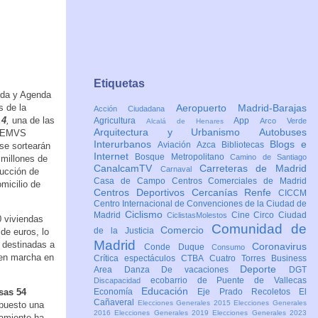
Etiquetas
nda y Agenda
s de la
Aeropuerto Madrid-Barajas
Acción Ciudadana
 4
,
una de las
Agricultura
App
Arco Verde
Alcalá de Henares
Arquitectura y Urbanismo
Autobuses
d (EMVS
Interurbanos
Blogs e
Aviación
Azca
Bibliotecas
se sortearán
Internet
Bosque Metropolitano
Camino de Santiago
 millones de
CanalcamTV
Carreteras de Madrid
Carnaval
rucción de
Casa de Campo
Centros Comerciales de Madrid
micilio de
Centros Deportivos
Cercanías Renfe
CICCM
Centro Internacional de Convenciones de la Ciudad de
Ciclismo
Madrid
Cine
Circo
Ciudad
CiclistasMolestos
 viviendas
Comunidad de
Comercio
de la Justicia
de euros, lo
Madrid
 destinadas a
Coronavirus
Conde Duque
Consumo
 en marcha en
Crítica espectáculos
CTBA Cuatro Torres Business
Deporte
Area
Danza
De vacaciones
DGT
ecobarrio de Puente de Vallecas
Discapacidad
Educación
sas 54
Economía
Eje Prado Recoletos
El
Cañaveral
Elecciones Generales 2015
Elecciones Generales
upuesto una
2016
Elecciones Generales 2019
Elecciones Generales 2023
tamiento ha