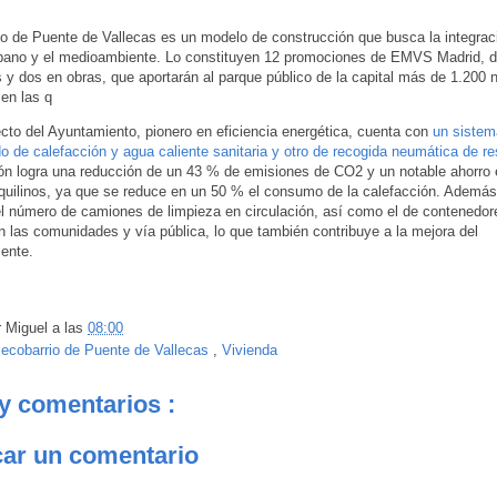
io de Puente de Vallecas es un modelo de construcción que busca la integraci
bano y el medioambiente. Lo constituyen 12 promociones de EMVS Madrid, di
 y dos en obras, que aportarán al parque público de la capital más de 1.200
 en las q
cto del Ayuntamiento, pionero en eficiencia energética, cuenta con
un sistem
do de calefacción y agua caliente sanitaria y otro de recogida neumática de r
ón logra una reducción de un 43 % de emisiones de CO2 y un notable ahorro
nquilinos, ya que se reduce en un 50 % el consumo de la calefacción. Además
el número de camiones de limpieza en circulación, así como el de contenedor
n las comunidades y vía pública, lo que también contribuye a la mejora del
ente.
r
Miguel
a las
08:00
:
ecobarrio de Puente de Vallecas
,
Vivienda
y comentarios :
car un comentario