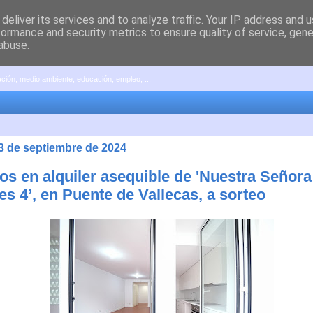
deliver its services and to analyze traffic. Your IP address and 
formance and security metrics to ensure quality of service, gen
abuse.
pación, medio ambiente, educación, empleo, ...
23 de septiembre de 2024
sos en alquiler asequible de 'Nuestra Señor
s 4’, en Puente de Vallecas, a sorteo