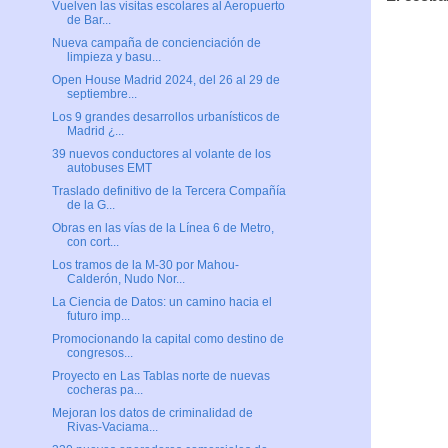
Vuelven las visitas escolares al Aeropuerto
de Bar...
Nueva campaña de concienciación de
limpieza y basu...
Open House Madrid 2024, del 26 al 29 de
septiembre...
Los 9 grandes desarrollos urbanísticos de
Madrid ¿...
39 nuevos conductores al volante de los
autobuses EMT
Traslado definitivo de la Tercera Compañía
de la G...
Obras en las vías de la Línea 6 de Metro,
con cort...
Los tramos de la M-30 por Mahou-
Calderón, Nudo Nor...
La Ciencia de Datos: un camino hacia el
futuro imp...
Promocionando la capital como destino de
congresos...
Proyecto en Las Tablas norte de nuevas
cocheras pa...
Mejoran los datos de criminalidad de
Rivas-Vaciama...