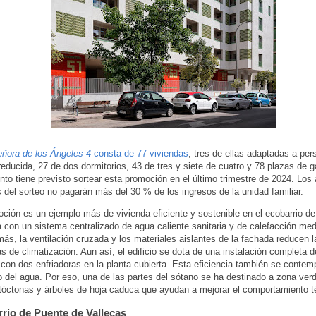
ñora de los Ángeles 4
consta de 77 viviendas
, tres de ellas adaptadas a pe
reducida, 27 de dos dormitorios, 43 de tres y siete de cuatro y 78 plazas de g
to tiene previsto sortear esta promoción en el último trimestre de 2024. Los 
s del sorteo no pagarán más del 30 % de los ingresos de la unidad familiar.
ción es un ejemplo más de vivienda eficiente y sostenible en el ecobarrio de
 con un sistema centralizado de agua caliente sanitaria y de calefacción med
más, la ventilación cruzada y los materiales aislantes de la fachada reducen 
s de climatización. Aun así, el edificio se dota de una instalación completa de
, con dos enfriadoras en la planta cubierta. Esta eficiencia también se contem
o del agua. Por eso, una de las partes del sótano se ha destinado a zona ver
tóctonas y árboles de hoja caduca que ayudan a mejorar el comportamiento t
rrio de Puente de Vallecas