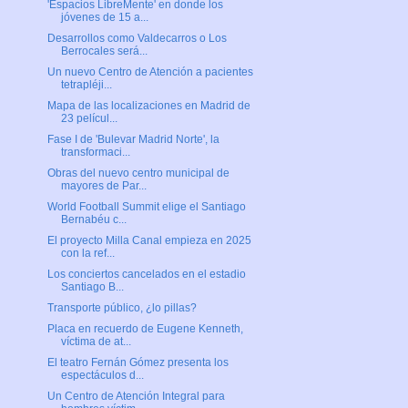
'Espacios LibreMente' en donde los
jóvenes de 15 a...
Desarrollos como Valdecarros o Los
Berrocales será...
Un nuevo Centro de Atención a pacientes
tetrapléji...
Mapa de las localizaciones en Madrid de
23 películ...
Fase I de 'Bulevar Madrid Norte', la
transformaci...
Obras del nuevo centro municipal de
mayores de Par...
World Football Summit elige el Santiago
Bernabéu c...
El proyecto Milla Canal empieza en 2025
con la ref...
Los conciertos cancelados en el estadio
Santiago B...
Transporte público, ¿lo pillas?
Placa en recuerdo de Eugene Kenneth,
víctima de at...
El teatro Fernán Gómez presenta los
espectáculos d...
Un Centro de Atención Integral para