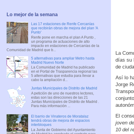
Lo mejor de la semana
Las 17 estaciones de Renfe Cercanías
que recibirán obras de mejora del plan 'A
Punto'
Renfe pone en marcha el plan A Punto ,
un programa de actuaciones de alto
impacto en estaciones de Cercanías de la
Comunidad de Madrid que b...
La Comu
5 alternativas para ampliar Metro hasta
días su 
Madrid Nuevo Norte
de ciud
La Comunidad de Madrid ha publicado
en el Portal de Trasparencia regional las
5 alternativas que estudia para llevar a
Así lo h
cabo la ampliación d...
Jorge Ro
Juntas Municipales de Distrito de Madrid
Transpor
A petición de uno de nuestros lectores,
estas son las direcciones de las 21
conjunto
Juntas Municipales de Distrito de Madrid .
autonóm
Para más información ...
El cons
El barrio de Vinateros de Moratalaz
tendrá obras de mejora de espacios
joven de
interbloques
10 del r
La Junta de Gobierno del Ayuntamiento
de Madrid ha aprobado el contrato para