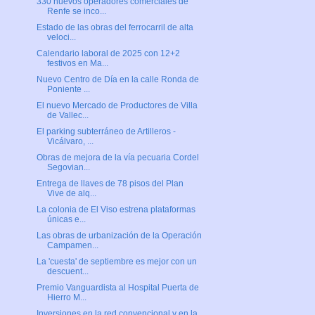
330 nuevos operadores comerciales de
Renfe se inco...
Estado de las obras del ferrocarril de alta
veloci...
Calendario laboral de 2025 con 12+2
festivos en Ma...
Nuevo Centro de Día en la calle Ronda de
Poniente ...
El nuevo Mercado de Productores de Villa
de Vallec...
El parking subterráneo de Artilleros -
Vicálvaro, ...
Obras de mejora de la vía pecuaria Cordel
Segovian...
Entrega de llaves de 78 pisos del Plan
Vive de alq...
La colonia de El Viso estrena plataformas
únicas e...
Las obras de urbanización de la Operación
Campamen...
La 'cuesta' de septiembre es mejor con un
descuent...
Premio Vanguardista al Hospital Puerta de
Hierro M...
Inversiones en la red convencional y en la