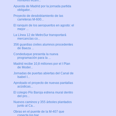
hombres víctim...
Apuesta de Madrid por la jornada partida
obligator...
Proyecto de desdoblamiento de las
carreteras M-600...
El ranquin de los aeropuertos en agosto: el
mejor ...
La Línea 12 de MetroSur transportará
mercancías co...
356 guardias civiles alumnos procedentes
de Baeza ...
Condeduque presenta la nueva
programación para la ...
Madrid recibe 10,8 millones por el I Plan
de Moder...
Jornadas de puertas abiertas del Canal de
Isabel I...
Aprobado el proyecto de nuevas pantallas
acústicas...
El colegio Pío Baroja estrena mural dentro
del pro...
Nuevos caminos y 355 árboles plantados
junto al Ca...
Obras en el puente de la M-407 que
conecta los bar...