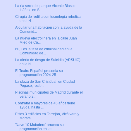
La ría seca del parque Vicente Blasco
Ibáñez, en S...
Cirugía de rodilla con tecnología robótica
en el H...
Alquilar una habitación con la ayuda de la
Comunid...
La nueva electrolinera en la calle Juan
Mieg de Ca...
60,1 es la tasa de criminalidad en la
Comunidad de...
La alerta de riesgo de Suicidio (ARSUIC),
en la hi...
El Teatro Español presenta su
programación 2024-25...
La plaza de San Cristóbal, en Ciudad
Pegaso, recib...
Piscinas municipales de Madrid durante el
verano 2...
Contratar a mayores de 45 años tiene
ayuda: hasta ...
Estos 3 edificios en Torrejón, Vicálvaro y
Morata...
'Nave 10 Matadero' arranca su
programación en las ...