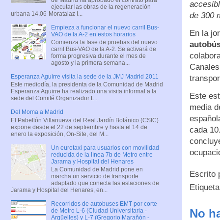
accesibl
ejecutar las obras de la regeneración
urbana 14.06-Moratalaz I...
de 300 
Empieza a funcionar el nuevo carril Bus-
En la jo
VAO de la A-2 en estos horarios
Comienza la fase de pruebas del nuevo
autobús
carril Bus-VAO de la A-2. Se activará de
colabor
forma progresiva durante el mes de
agosto y la primera semana...
Canales 
Esperanza Aguirre visita la sede de la JMJ Madrid 2011
transpor
Este mediodía, la presidenta de la Comunidad de Madrid
Esperanza Aguirre ha realizado una visita informal a la
Este est
sede del Comité Organizador L...
media d
Del Moma a Madrid
española
El Pabellón Villanueva del Real Jardín Botánico (CSIC)
expone desde el 22 de septiembre y hasta el 14 de
cada 10.
enero la exposición, On-Site, del M...
concluye
Un eurotaxi para usuarios con movilidad
ocupaci
reducida de la línea 7b de Metro entre
Jarama y Hospital del Henares
La Comunidad de Madrid pone en
Escrito
marcha un servicio de transporte
adaptado que conecta las estaciones de
Etiquet
Jarama y Hospital del Henares, en...
Recorridos de autobuses EMT por corte
No ha
de Metro L-6 (Ciudad Universitaria -
Argüelles) y L-7 (Gregorio Marañón -