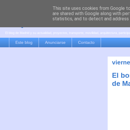
This site uses cookies from Google to 
are shared with Google along with per
es por madrid
statistics, and to detect and address
El blog de Madrid y su actualidad, proyectos, transporte, movilidad, arquitectura, partici
Este blog
Anunciarse
Contacto
viern
El bo
de Ma