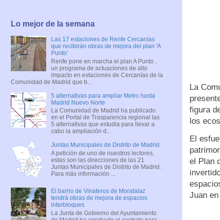
Lo mejor de la semana
Las 17 estaciones de Renfe Cercanías
que recibirán obras de mejora del plan 'A
Punto'
Renfe pone en marcha el plan A Punto ,
un programa de actuaciones de alto
impacto en estaciones de Cercanías de la
Comunidad de Madrid que b...
La Comu
5 alternativas para ampliar Metro hasta
presente
Madrid Nuevo Norte
figura d
La Comunidad de Madrid ha publicado
en el Portal de Trasparencia regional las
los eco
5 alternativas que estudia para llevar a
cabo la ampliación d...
El esfue
Juntas Municipales de Distrito de Madrid
patrimon
A petición de uno de nuestros lectores,
estas son las direcciones de las 21
el Plan
Juntas Municipales de Distrito de Madrid .
invertid
Para más información ...
espacio
El barrio de Vinateros de Moratalaz
Juan en
tendrá obras de mejora de espacios
interbloques
La Junta de Gobierno del Ayuntamiento
de Madrid ha aprobado el contrato para