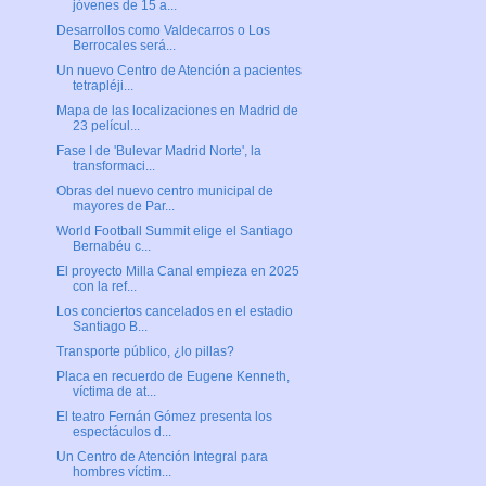
jóvenes de 15 a...
Desarrollos como Valdecarros o Los
Berrocales será...
Un nuevo Centro de Atención a pacientes
tetrapléji...
Mapa de las localizaciones en Madrid de
23 películ...
Fase I de 'Bulevar Madrid Norte', la
transformaci...
Obras del nuevo centro municipal de
mayores de Par...
World Football Summit elige el Santiago
Bernabéu c...
El proyecto Milla Canal empieza en 2025
con la ref...
Los conciertos cancelados en el estadio
Santiago B...
Transporte público, ¿lo pillas?
Placa en recuerdo de Eugene Kenneth,
víctima de at...
El teatro Fernán Gómez presenta los
espectáculos d...
Un Centro de Atención Integral para
hombres víctim...