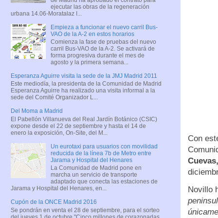
ejecutar las obras de la regeneración
urbana 14.06-Moratalaz I...
Empieza a funcionar el nuevo carril Bus-
VAO de la A-2 en estos horarios
Comienza la fase de pruebas del nuevo
carril Bus-VAO de la A-2. Se activará de
forma progresiva durante el mes de
agosto y la primera semana...
Esperanza Aguirre visita la sede de la JMJ Madrid 2011
Este mediodía, la presidenta de la Comunidad de Madrid
Esperanza Aguirre ha realizado una visita informal a la
sede del Comité Organizador L...
Del Moma a Madrid
El Pabellón Villanueva del Real Jardín Botánico (CSIC)
expone desde el 22 de septiembre y hasta el 14 de
enero la exposición, On-Site, del M...
Con este
Un eurotaxi para usuarios con movilidad
Comunid
reducida de la línea 7b de Metro entre
Cuevas,
Jarama y Hospital del Henares
La Comunidad de Madrid pone en
diciemb
marcha un servicio de transporte
adaptado que conecta las estaciones de
Novillo 
Jarama y Hospital del Henares, en...
peninsul
Cupón de la ONCE Madrid 2016
Se pondrán en venta el 28 de septiembre, para el sorteo
únicamen
del jueves 1 de octubre "Cinco millones de corazonadas