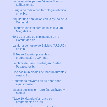
La ría seca del parque Vicente Blasco
Ibáñez, en S...
Cirugía de rodilla con tecnología robótica
en el H...
Alquilar una habitación con la ayuda de la
Comunid...
La nueva electrolinera en la calle Juan
Mieg de Ca...
60,1 es la tasa de criminalidad en la
Comunidad de...
La alerta de riesgo de Suicidio (ARSUIC),
en la hi...
El Teatro Español presenta su
programación 2024-25...
La plaza de San Cristóbal, en Ciudad
Pegaso, recib...
Piscinas municipales de Madrid durante el
verano 2...
Contratar a mayores de 45 años tiene
ayuda: hasta ...
Estos 3 edificios en Torrejón, Vicálvaro y
Morata...
'Nave 10 Matadero' arranca su
programación en las ...