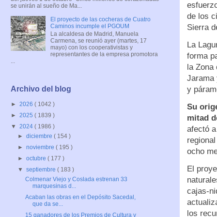
esfuerzo
se unirán al sueño de Ma...
de los c
El proyecto de las cocheras de Cuatro
Caminos incumple el PGOUM
Sierra 
La alcaldesa de Madrid, Manuela
Carmena, se reunió ayer (martes, 17
La Lagu
mayo) con los cooperativistas y
representantes de la empresa promotora
forma p
...
la Zona 
Jarama 
y páram
Archivo del blog
►
2026
( 1042 )
Su orig
►
2025
( 1839 )
mitad d
▼
2024
( 1986 )
afectó a
►
diciembre
( 154 )
regional
►
noviembre
( 195 )
ocho me
►
octubre
( 177 )
El proye
▼
septiembre
( 183 )
naturale
Colmenar Viejo y Coslada estrenan 33
marquesinas d...
cajas-ni
Acaban las obras en el Depósito Sacedal,
actualiz
que da se...
los recu
15 ganadores de los Premios de Cultura y