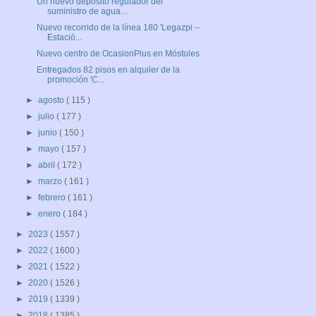
Un nuevo depósito regulador del
suministro de agua...
Nuevo recorrido de la línea 180 'Legazpi –
Estació...
Nuevo centro de OcasionPlus en Móstoles
Entregados 82 pisos en alquiler de la
promoción 'C...
►
agosto
( 115 )
►
julio
( 177 )
►
junio
( 150 )
►
mayo
( 157 )
►
abril
( 172 )
►
marzo
( 161 )
►
febrero
( 161 )
►
enero
( 184 )
►
2023
( 1557 )
►
2022
( 1600 )
►
2021
( 1522 )
►
2020
( 1526 )
►
2019
( 1339 )
►
2018
( 1385 )