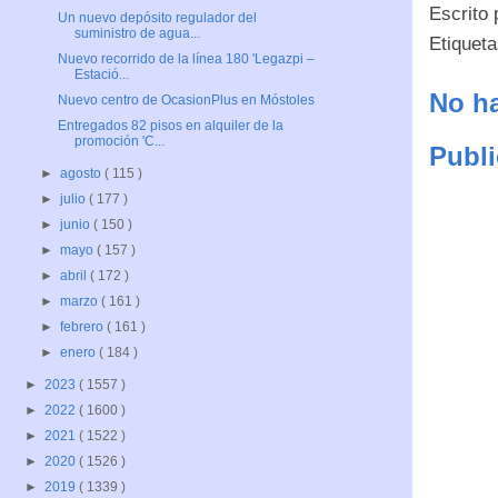
Escrito
Un nuevo depósito regulador del
suministro de agua...
Etiquet
Nuevo recorrido de la línea 180 'Legazpi –
Estació...
No ha
Nuevo centro de OcasionPlus en Móstoles
Entregados 82 pisos en alquiler de la
promoción 'C...
Publi
►
agosto
( 115 )
►
julio
( 177 )
►
junio
( 150 )
►
mayo
( 157 )
►
abril
( 172 )
►
marzo
( 161 )
►
febrero
( 161 )
►
enero
( 184 )
►
2023
( 1557 )
►
2022
( 1600 )
►
2021
( 1522 )
►
2020
( 1526 )
►
2019
( 1339 )