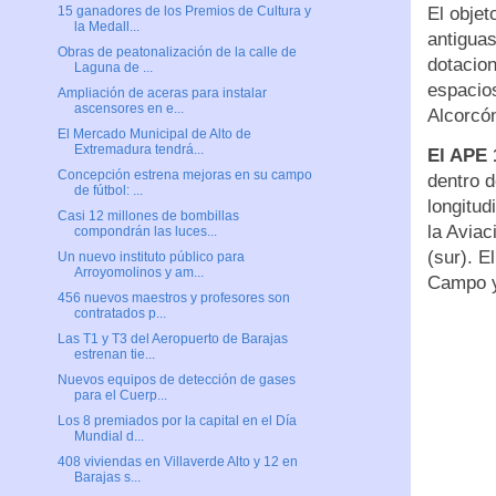
El obje
15 ganadores de los Premios de Cultura y
la Medall...
antiguas
Obras de peatonalización de la calle de
dotacion
Laguna de ...
espacios
Ampliación de aceras para instalar
ascensores en e...
Alcorcón
El Mercado Municipal de Alto de
Extremadura tendrá...
El APE 
Concepción estrena mejoras en su campo
dentro d
de fútbol: ...
longitud
Casi 12 millones de bombillas
la Aviac
compondrán las luces...
(sur). E
Un nuevo instituto público para
Arroyomolinos y am...
Campo y
456 nuevos maestros y profesores son
contratados p...
Las T1 y T3 del Aeropuerto de Barajas
estrenan tie...
Nuevos equipos de detección de gases
para el Cuerp...
Los 8 premiados por la capital en el Día
Mundial d...
408 viviendas en Villaverde Alto y 12 en
Barajas s...