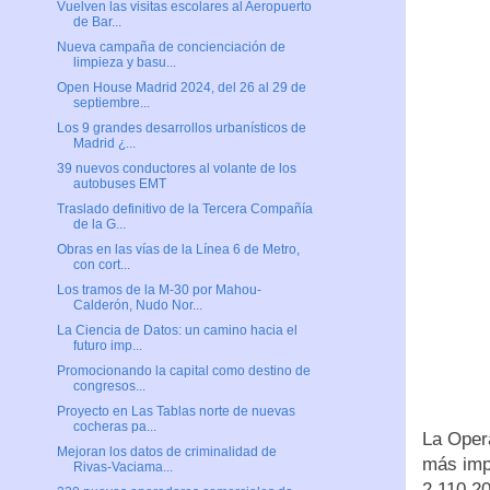
Vuelven las visitas escolares al Aeropuerto
de Bar...
Nueva campaña de concienciación de
limpieza y basu...
Open House Madrid 2024, del 26 al 29 de
septiembre...
Los 9 grandes desarrollos urbanísticos de
Madrid ¿...
39 nuevos conductores al volante de los
autobuses EMT
Traslado definitivo de la Tercera Compañía
de la G...
Obras en las vías de la Línea 6 de Metro,
con cort...
Los tramos de la M-30 por Mahou-
Calderón, Nudo Nor...
La Ciencia de Datos: un camino hacia el
futuro imp...
Promocionando la capital como destino de
congresos...
Proyecto en Las Tablas norte de nuevas
cocheras pa...
La Oper
Mejoran los datos de criminalidad de
más impo
Rivas-Vaciama...
2.110.2