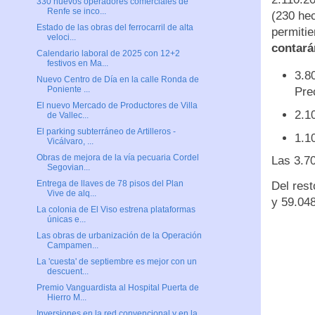
330 nuevos operadores comerciales de
Renfe se inco...
(230 hec
Estado de las obras del ferrocarril de alta
permitie
veloci...
contará
Calendario laboral de 2025 con 12+2
festivos en Ma...
3.8
Nuevo Centro de Día en la calle Ronda de
Poniente ...
Pre
El nuevo Mercado de Productores de Villa
2.1
de Vallec...
El parking subterráneo de Artilleros -
1.1
Vicálvaro, ...
Obras de mejora de la vía pecuaria Cordel
Las 3.70
Segovian...
Entrega de llaves de 78 pisos del Plan
Del rest
Vive de alq...
y 59.04
La colonia de El Viso estrena plataformas
únicas e...
Las obras de urbanización de la Operación
Campamen...
La 'cuesta' de septiembre es mejor con un
descuent...
Premio Vanguardista al Hospital Puerta de
Hierro M...
Inversiones en la red convencional y en la