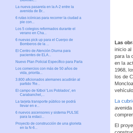
Bibliotec...
La nueva pasarela en la A-2 entre la
avenida de Br...
6 rutas icónicas para recorrer la ciudad a
pie con...
Los 5 colegios reformados durante el
verano en Cha...
6 nuevas pick up para el Cuerpo de
Las obr
Bomberos de la ...
inicio a
El Centro de Atención Diurna para
pacientes de ELA...
para la 
Nuevo Plan Policial Específico para Parla
en la ac
Los comercios con más de 50 años de
1968, lo
vida, priorita...
los de 
3.800 aficionados alemanes acudirán al
Moncloa
partido 'Re...
vehículo
El campo de fútbol 'Los Poblados', en
Carabanchel,...
La cubri
La tarjeta transporte público se podrá
llevar en e...
avenida 
6 nuevos ascensores y sistema PULSE
comprend
para la estaci...
Proyecto de construcción de una glorieta
El proye
en la N-6...
construc