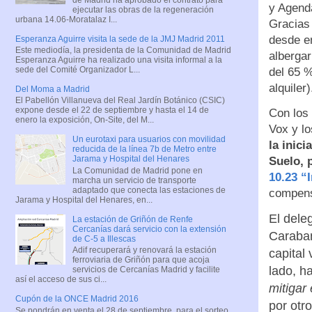
y Agenda
ejecutar las obras de la regeneración
urbana 14.06-Moratalaz I...
Gracias 
desde e
Esperanza Aguirre visita la sede de la JMJ Madrid 2011
Este mediodía, la presidenta de la Comunidad de Madrid
alberga
Esperanza Aguirre ha realizado una visita informal a la
sede del Comité Organizador L...
del 65 
alquiler)
Del Moma a Madrid
El Pabellón Villanueva del Real Jardín Botánico (CSIC)
expone desde el 22 de septiembre y hasta el 14 de
Con los 
enero la exposición, On-Site, del M...
Vox y lo
Un eurotaxi para usuarios con movilidad
la inic
reducida de la línea 7b de Metro entre
Jarama y Hospital del Henares
Suelo, 
La Comunidad de Madrid pone en
10.23 “
marcha un servicio de transporte
adaptado que conecta las estaciones de
compens
Jarama y Hospital del Henares, en...
El dele
La estación de Griñón de Renfe
Cercanías dará servicio con la extensión
Caraban
de C-5 a Illescas
Adif recuperará y renovará la estación
capital
ferroviaria de Griñón para que acoja
lado, h
servicios de Cercanías Madrid y facilite
así el acceso de sus ci...
mitigar
Cupón de la ONCE Madrid 2016
por otr
Se pondrán en venta el 28 de septiembre, para el sorteo