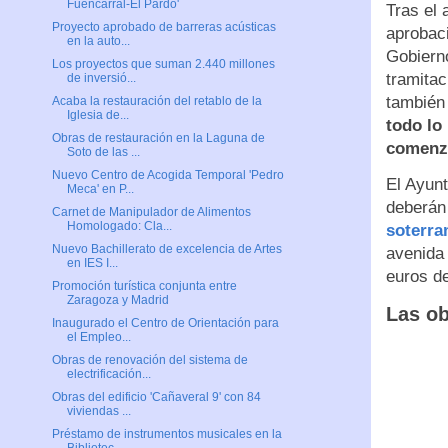
Fuencarral-El Pardo'
Tras el 
Proyecto aprobado de barreras acústicas
aprobac
en la auto...
Gobierno
Los proyectos que suman 2.440 millones
tramitac
de inversió...
también
Acaba la restauración del retablo de la
Iglesia de...
todo lo
Obras de restauración en la Laguna de
comenz
Soto de las ...
Nuevo Centro de Acogida Temporal 'Pedro
El Ayun
Meca' en P...
deberán 
Carnet de Manipulador de Alimentos
Homologado: Cla...
soterra
Nuevo Bachillerato de excelencia de Artes
avenida 
en IES I...
euros de
Promoción turística conjunta entre
Zaragoza y Madrid
Las ob
Inaugurado el Centro de Orientación para
el Empleo...
Obras de renovación del sistema de
electrificación...
Obras del edificio 'Cañaveral 9' con 84
viviendas ...
Préstamo de instrumentos musicales en la