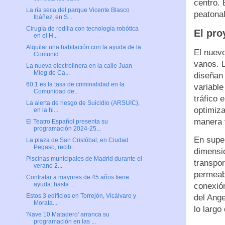
centro.
La ría seca del parque Vicente Blasco
peatonal
Ibáñez, en S...
Cirugía de rodilla con tecnología robótica
El pro
en el H...
Alquilar una habitación con la ayuda de la
El nuevo
Comunid...
vanos. 
La nueva electrolinera en la calle Juan
Mieg de Ca...
diseñan
60,1 es la tasa de criminalidad en la
variable
Comunidad de...
tráfico 
La alerta de riesgo de Suicidio (ARSUIC),
optimiza
en la hi...
manera 
El Teatro Español presenta su
programación 2024-25...
En super
La plaza de San Cristóbal, en Ciudad
Pegaso, recib...
dimensio
Piscinas municipales de Madrid durante el
transpor
verano 2...
permeabi
Contratar a mayores de 45 años tiene
ayuda: hasta ...
conexió
Estos 3 edificios en Torrejón, Vicálvaro y
del Ang
Morata...
lo largo
'Nave 10 Matadero' arranca su
programación en las ...