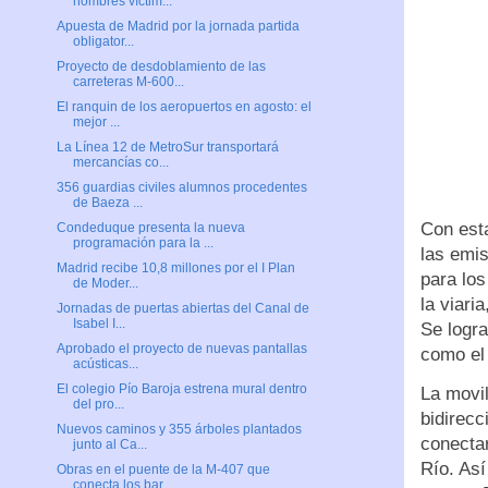
hombres víctim...
Apuesta de Madrid por la jornada partida
obligator...
Proyecto de desdoblamiento de las
carreteras M-600...
El ranquin de los aeropuertos en agosto: el
mejor ...
La Línea 12 de MetroSur transportará
mercancías co...
356 guardias civiles alumnos procedentes
de Baeza ...
Con esta
Condeduque presenta la nueva
programación para la ...
las emi
Madrid recibe 10,8 millones por el I Plan
para los
de Moder...
la viari
Jornadas de puertas abiertas del Canal de
Isabel I...
Se logra
Aprobado el proyecto de nuevas pantallas
como el
acústicas...
El colegio Pío Baroja estrena mural dentro
La movil
del pro...
bidirecc
Nuevos caminos y 355 árboles plantados
conectar
junto al Ca...
Río. Así
Obras en el puente de la M-407 que
conecta los bar...