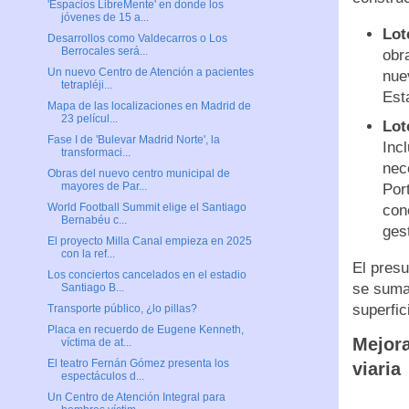
'Espacios LibreMente' en donde los
jóvenes de 15 a...
Lot
Desarrollos como Valdecarros o Los
Berrocales será...
obra
Un nuevo Centro de Atención a pacientes
nue
tetrapléji...
Esta
Mapa de las localizaciones en Madrid de
23 películ...
Lot
Fase I de 'Bulevar Madrid Norte', la
Incl
transformaci...
nec
Obras del nuevo centro municipal de
mayores de Par...
Por
World Football Summit elige el Santiago
con
Bernabéu c...
ges
El proyecto Milla Canal empieza en 2025
con la ref...
El presu
Los conciertos cancelados en el estadio
se sumar
Santiago B...
superfic
Transporte público, ¿lo pillas?
Placa en recuerdo de Eugene Kenneth,
Mejora
víctima de at...
El teatro Fernán Gómez presenta los
viaria
espectáculos d...
Un Centro de Atención Integral para