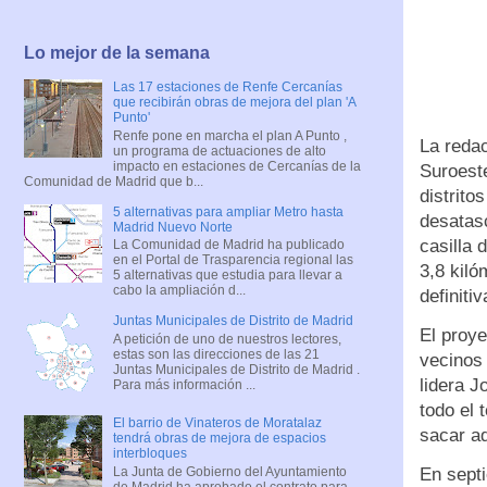
Lo mejor de la semana
Las 17 estaciones de Renfe Cercanías
que recibirán obras de mejora del plan 'A
Punto'
Renfe pone en marcha el plan A Punto ,
La reda
un programa de actuaciones de alto
impacto en estaciones de Cercanías de la
Suroeste
Comunidad de Madrid que b...
distrito
5 alternativas para ampliar Metro hasta
desatas
Madrid Nuevo Norte
casilla 
La Comunidad de Madrid ha publicado
en el Portal de Trasparencia regional las
3,8 kil
5 alternativas que estudia para llevar a
cabo la ampliación d...
definit
Juntas Municipales de Distrito de Madrid
El proye
A petición de uno de nuestros lectores,
estas son las direcciones de las 21
vecinos 
Juntas Municipales de Distrito de Madrid .
lidera J
Para más información ...
todo el 
El barrio de Vinateros de Moratalaz
sacar a
tendrá obras de mejora de espacios
interbloques
La Junta de Gobierno del Ayuntamiento
En septi
de Madrid ha aprobado el contrato para