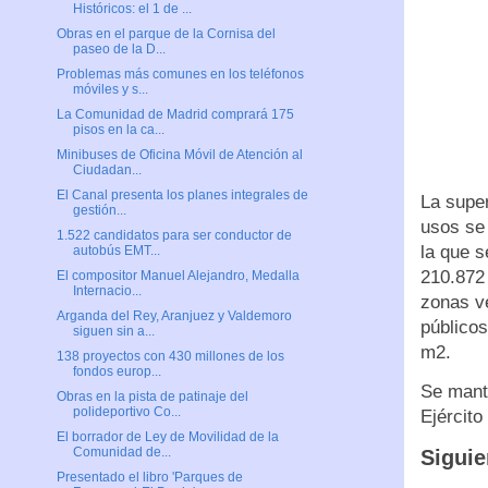
Históricos: el 1 de ...
Obras en el parque de la Cornisa del
paseo de la D...
Problemas más comunes en los teléfonos
móviles y s...
La Comunidad de Madrid comprará 175
pisos en la ca...
Minibuses de Oficina Móvil de Atención al
Ciudadan...
El Canal presenta los planes integrales de
La super
gestión...
usos se 
1.522 candidatos para ser conductor de
la que 
autobús EMT...
210.872 
El compositor Manuel Alejandro, Medalla
Internacio...
zonas v
Arganda del Rey, Aranjuez y Valdemoro
público
siguen sin a...
m2.
138 proyectos con 430 millones de los
fondos europ...
Se mante
Obras en la pista de patinaje del
polideportivo Co...
Ejército
El borrador de Ley de Movilidad de la
Comunidad de...
Siguie
Presentado el libro 'Parques de