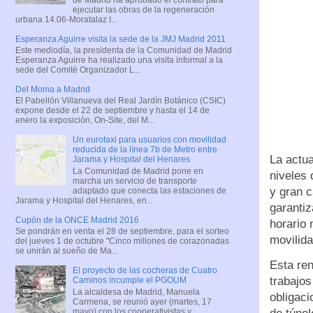
ejecutar las obras de la regeneración
urbana 14.06-Moratalaz I...
Esperanza Aguirre visita la sede de la JMJ Madrid 2011
Este mediodía, la presidenta de la Comunidad de Madrid
Esperanza Aguirre ha realizado una visita informal a la
sede del Comité Organizador L...
Del Moma a Madrid
El Pabellón Villanueva del Real Jardín Botánico (CSIC)
expone desde el 22 de septiembre y hasta el 14 de
enero la exposición, On-Site, del M...
Un eurotaxi para usuarios con movilidad
reducida de la línea 7b de Metro entre
La actua
Jarama y Hospital del Henares
La Comunidad de Madrid pone en
niveles 
marcha un servicio de transporte
y gran c
adaptado que conecta las estaciones de
Jarama y Hospital del Henares, en...
garantiz
Cupón de la ONCE Madrid 2016
horario 
Se pondrán en venta el 28 de septiembre, para el sorteo
movilida
del jueves 1 de octubre "Cinco millones de corazonadas
se unirán al sueño de Ma...
Esta ren
El proyecto de las cocheras de Cuatro
trabajos
Caminos incumple el PGOUM
La alcaldesa de Madrid, Manuela
obligaci
Carmena, se reunió ayer (martes, 17
mayo) con los cooperativistas y