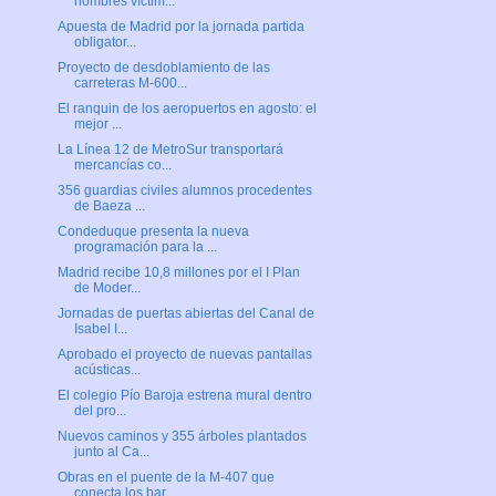
hombres víctim...
Apuesta de Madrid por la jornada partida
obligator...
Proyecto de desdoblamiento de las
carreteras M-600...
El ranquin de los aeropuertos en agosto: el
mejor ...
La Línea 12 de MetroSur transportará
mercancías co...
356 guardias civiles alumnos procedentes
de Baeza ...
Condeduque presenta la nueva
programación para la ...
Madrid recibe 10,8 millones por el I Plan
de Moder...
Jornadas de puertas abiertas del Canal de
Isabel I...
Aprobado el proyecto de nuevas pantallas
acústicas...
El colegio Pío Baroja estrena mural dentro
del pro...
Nuevos caminos y 355 árboles plantados
junto al Ca...
Obras en el puente de la M-407 que
conecta los bar...