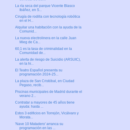
La ría seca del parque Vicente Blasco
Ibáñez, en S...
Cirugía de rodilla con tecnología robótica
en el H...
Alquilar una habitación con la ayuda de la
Comunid...
La nueva electrolinera en la calle Juan
Mieg de Ca...
60,1 es la tasa de criminalidad en la
Comunidad de...
La alerta de riesgo de Suicidio (ARSUIC),
en la hi...
El Teatro Español presenta su
programación 2024-25...
La plaza de San Cristóbal, en Ciudad
Pegaso, recib...
Piscinas municipales de Madrid durante el
verano 2...
Contratar a mayores de 45 años tiene
ayuda: hasta ...
Estos 3 edificios en Torrejón, Vicálvaro y
Morata...
'Nave 10 Matadero' arranca su
programación en las ...