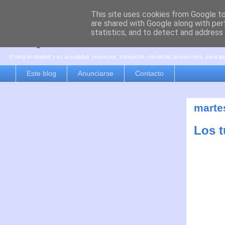
This site uses cookies from Google to 
are shared with Google along with per
es por madrid
statistics, and to detect and address
El blog de Madrid y su actualidad, proyectos, transporte, movilidad, arquitectura, partici
Este blog
Anunciarse
Contacto
marte
Los t