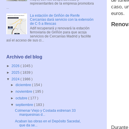
de túnel
representantes de la empresa promotora
caso, un
...
euros.
La estación de Griñón de Renfe
Cercanías dará servicio con la extensión
Renova
de C-5 a Illescas
Adif recuperará y renovará la estación
ferroviaria de Griñón para que acoja
servicios de Cercanías Madrid y facilite
así el acceso de sus ci...
Archivo del blog
►
2026
( 1045 )
►
2025
( 1839 )
▼
2024
( 1986 )
►
diciembre
( 154 )
►
noviembre
( 195 )
►
octubre
( 177 )
▼
septiembre
( 183 )
Colmenar Viejo y Coslada estrenan 33
marquesinas d...
Acaban las obras en el Depósito Sacedal,
que da se...
Durante 