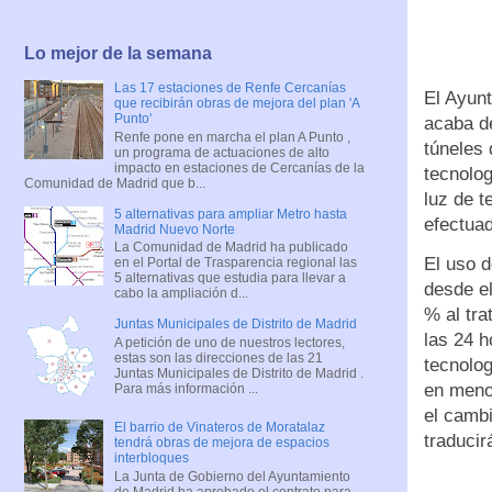
Lo mejor de la semana
Las 17 estaciones de Renfe Cercanías
El Ayun
que recibirán obras de mejora del plan 'A
Punto'
acaba de
Renfe pone en marcha el plan A Punto ,
túneles 
un programa de actuaciones de alto
impacto en estaciones de Cercanías de la
tecnolog
Comunidad de Madrid que b...
luz de t
5 alternativas para ampliar Metro hasta
efectuad
Madrid Nuevo Norte
La Comunidad de Madrid ha publicado
El uso d
en el Portal de Trasparencia regional las
5 alternativas que estudia para llevar a
desde el
cabo la ampliación d...
% al tr
Juntas Municipales de Distrito de Madrid
las 24 h
A petición de uno de nuestros lectores,
estas son las direcciones de las 21
tecnolog
Juntas Municipales de Distrito de Madrid .
en meno
Para más información ...
el cambi
El barrio de Vinateros de Moratalaz
traduci
tendrá obras de mejora de espacios
interbloques
La Junta de Gobierno del Ayuntamiento
de Madrid ha aprobado el contrato para