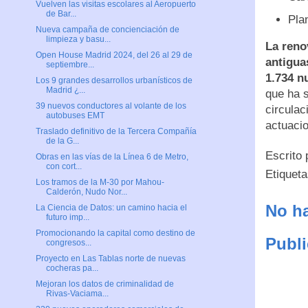
Vuelven las visitas escolares al Aeropuerto
de Bar...
Plan
Nueva campaña de concienciación de
limpieza y basu...
La reno
Open House Madrid 2024, del 26 al 29 de
antigua
septiembre...
1.734 n
Los 9 grandes desarrollos urbanísticos de
Madrid ¿...
que ha 
39 nuevos conductores al volante de los
circulac
autobuses EMT
actuaci
Traslado definitivo de la Tercera Compañía
de la G...
Escrito
Obras en las vías de la Línea 6 de Metro,
con cort...
Etiquet
Los tramos de la M-30 por Mahou-
Calderón, Nudo Nor...
No ha
La Ciencia de Datos: un camino hacia el
futuro imp...
Promocionando la capital como destino de
Publi
congresos...
Proyecto en Las Tablas norte de nuevas
cocheras pa...
Mejoran los datos de criminalidad de
Rivas-Vaciama...