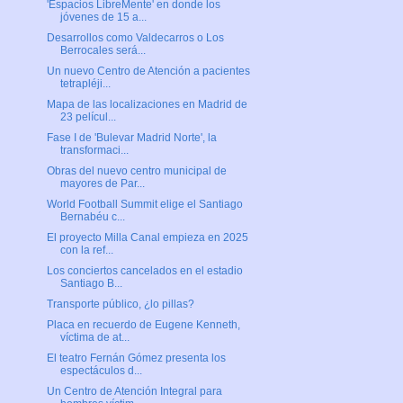
'Espacios LibreMente' en donde los
jóvenes de 15 a...
Desarrollos como Valdecarros o Los
Berrocales será...
Un nuevo Centro de Atención a pacientes
tetrapléji...
Mapa de las localizaciones en Madrid de
23 películ...
Fase I de 'Bulevar Madrid Norte', la
transformaci...
Obras del nuevo centro municipal de
mayores de Par...
World Football Summit elige el Santiago
Bernabéu c...
El proyecto Milla Canal empieza en 2025
con la ref...
Los conciertos cancelados en el estadio
Santiago B...
Transporte público, ¿lo pillas?
Placa en recuerdo de Eugene Kenneth,
víctima de at...
El teatro Fernán Gómez presenta los
espectáculos d...
Un Centro de Atención Integral para