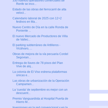
330 nuevos operadores comerciales de
Renfe se inco...
Estado de las obras del ferrocarril de alta
veloci...
Calendario laboral de 2025 con 12+2
festivos en Ma...
Nuevo Centro de Día en la calle Ronda de
Poniente ...
El nuevo Mercado de Productores de Villa
de Vallec...
El parking subterráneo de Artilleros -
Vicálvaro, ...
Obras de mejora de la vía pecuaria Cordel
Segovian...
Entrega de llaves de 78 pisos del Plan
Vive de alq...
La colonia de El Viso estrena plataformas
únicas e...
Las obras de urbanización de la Operación
Campamen...
La 'cuesta' de septiembre es mejor con un
descuent...
Premio Vanguardista al Hospital Puerta de
Hierro M...
Inversiones en la red convencional y en la