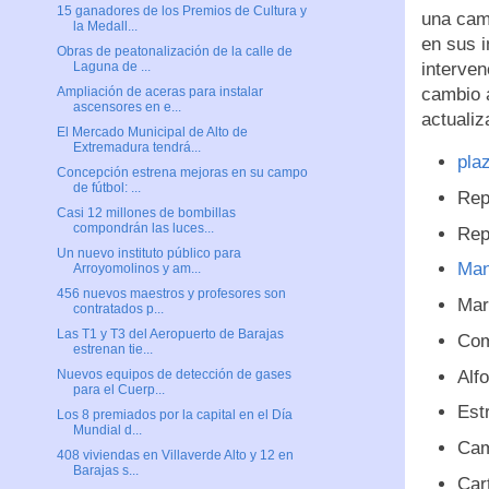
15 ganadores de los Premios de Cultura y
una cam
la Medall...
en sus i
Obras de peatonalización de la calle de
interve
Laguna de ...
cambio a
Ampliación de aceras para instalar
ascensores en e...
actualiz
El Mercado Municipal de Alto de
Extremadura tendrá...
plaz
Concepción estrena mejoras en su campo
de fútbol: ...
Rep
Casi 12 millones de bombillas
compondrán las luces...
Rep
Un nuevo instituto público para
Man
Arroyomolinos y am...
456 nuevos maestros y profesores son
Mar
contratados p...
Las T1 y T3 del Aeropuerto de Barajas
Com
estrenan tie...
Alf
Nuevos equipos de detección de gases
para el Cuerp...
Est
Los 8 premiados por la capital en el Día
Mundial d...
Cam
408 viviendas en Villaverde Alto y 12 en
Barajas s...
Car