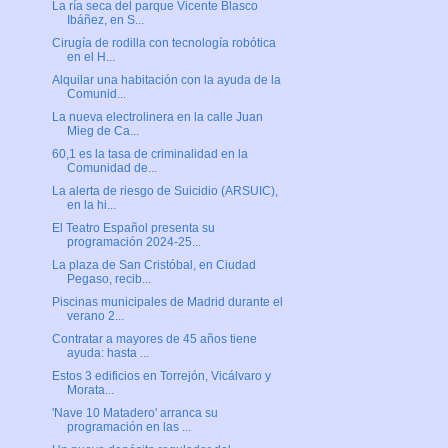
La ría seca del parque Vicente Blasco
Ibáñez, en S...
Cirugía de rodilla con tecnología robótica
en el H...
Alquilar una habitación con la ayuda de la
Comunid...
La nueva electrolinera en la calle Juan
Mieg de Ca...
60,1 es la tasa de criminalidad en la
Comunidad de...
La alerta de riesgo de Suicidio (ARSUIC),
en la hi...
El Teatro Español presenta su
programación 2024-25...
La plaza de San Cristóbal, en Ciudad
Pegaso, recib...
Piscinas municipales de Madrid durante el
verano 2...
Contratar a mayores de 45 años tiene
ayuda: hasta ...
Estos 3 edificios en Torrejón, Vicálvaro y
Morata...
'Nave 10 Matadero' arranca su
programación en las ...