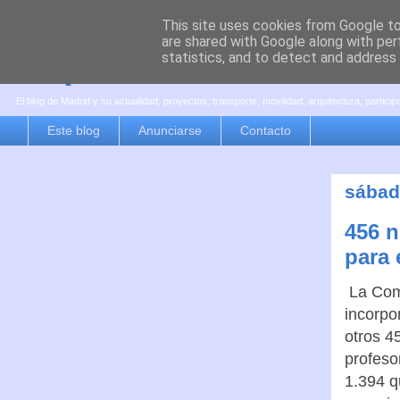
This site uses cookies from Google to 
are shared with Google along with per
es por madrid
statistics, and to detect and address
El blog de Madrid y su actualidad, proyectos, transporte, movilidad, arquitectura, partici
Este blog
Anunciarse
Contacto
sábad
456 n
para 
La Com
incorpo
otros 4
profeso
1.394 q