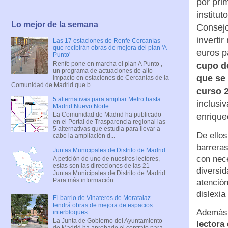
por pri
institut
Lo mejor de la semana
Consej
inverti
Las 17 estaciones de Renfe Cercanías
que recibirán obras de mejora del plan 'A
euros p
Punto'
Renfe pone en marcha el plan A Punto ,
cupo d
un programa de actuaciones de alto
que se 
impacto en estaciones de Cercanías de la
Comunidad de Madrid que b...
curso 
5 alternativas para ampliar Metro hasta
inclusi
Madrid Nuevo Norte
La Comunidad de Madrid ha publicado
enrique
en el Portal de Trasparencia regional las
5 alternativas que estudia para llevar a
De ellos
cabo la ampliación d...
barreras
Juntas Municipales de Distrito de Madrid
con nece
A petición de uno de nuestros lectores,
estas son las direcciones de las 21
diversid
Juntas Municipales de Distrito de Madrid .
Para más información ...
atención
dislexia
El barrio de Vinateros de Moratalaz
tendrá obras de mejora de espacios
Además,
interbloques
La Junta de Gobierno del Ayuntamiento
lectora
de Madrid ha aprobado el contrato para