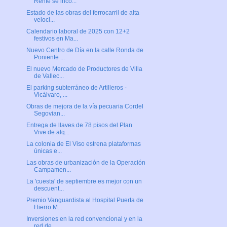
Renfe se inco...
Estado de las obras del ferrocarril de alta
veloci...
Calendario laboral de 2025 con 12+2
festivos en Ma...
Nuevo Centro de Día en la calle Ronda de
Poniente ...
El nuevo Mercado de Productores de Villa
de Vallec...
El parking subterráneo de Artilleros -
Vicálvaro, ...
Obras de mejora de la vía pecuaria Cordel
Segovian...
Entrega de llaves de 78 pisos del Plan
Vive de alq...
La colonia de El Viso estrena plataformas
únicas e...
Las obras de urbanización de la Operación
Campamen...
La 'cuesta' de septiembre es mejor con un
descuent...
Premio Vanguardista al Hospital Puerta de
Hierro M...
Inversiones en la red convencional y en la
red de ...