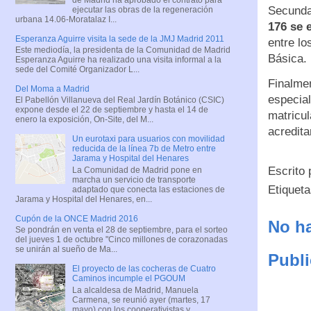
Secundar
ejecutar las obras de la regeneración
urbana 14.06-Moratalaz I...
176 se 
Esperanza Aguirre visita la sede de la JMJ Madrid 2011
entre lo
Este mediodía, la presidenta de la Comunidad de Madrid
Básica.
Esperanza Aguirre ha realizado una visita informal a la
sede del Comité Organizador L...
Finalme
Del Moma a Madrid
especia
El Pabellón Villanueva del Real Jardín Botánico (CSIC)
expone desde el 22 de septiembre y hasta el 14 de
matricul
enero la exposición, On-Site, del M...
acredita
Un eurotaxi para usuarios con movilidad
reducida de la línea 7b de Metro entre
Jarama y Hospital del Henares
Escrito
La Comunidad de Madrid pone en
marcha un servicio de transporte
Etiquet
adaptado que conecta las estaciones de
Jarama y Hospital del Henares, en...
Cupón de la ONCE Madrid 2016
No ha
Se pondrán en venta el 28 de septiembre, para el sorteo
del jueves 1 de octubre "Cinco millones de corazonadas
se unirán al sueño de Ma...
Publi
El proyecto de las cocheras de Cuatro
Caminos incumple el PGOUM
La alcaldesa de Madrid, Manuela
Carmena, se reunió ayer (martes, 17
mayo) con los cooperativistas y