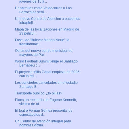
jóvenes de 15 a...
Desarrollos como Valdecarros o Los
Berrocales será...
Un nuevo Centro de Atención a pacientes
tetrapléji...
Mapa de las localizaciones en Madrid de
23 películ...
Fase I de 'Bulevar Madrid Norte', la
transformaci...
Obras del nuevo centro municipal de
mayores de Par...
World Football Summit elige el Santiago
Bernabéu c...
El proyecto Milla Canal empieza en 2025
con la ref...
Los conciertos cancelados en el estadio
Santiago B...
Transporte público, ¿lo pillas?
Placa en recuerdo de Eugene Kenneth,
víctima de at...
El teatro Fernán Gómez presenta los
espectáculos d...
Un Centro de Atención Integral para
hombres víctim...