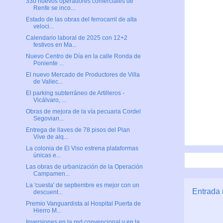
330 nuevos operadores comerciales de
Renfe se inco...
Estado de las obras del ferrocarril de alta
veloci...
Calendario laboral de 2025 con 12+2
festivos en Ma...
Nuevo Centro de Día en la calle Ronda de
Poniente ...
El nuevo Mercado de Productores de Villa
de Vallec...
El parking subterráneo de Artilleros -
Vicálvaro, ...
Obras de mejora de la vía pecuaria Cordel
Segovian...
Entrega de llaves de 78 pisos del Plan
Vive de alq...
La colonia de El Viso estrena plataformas
únicas e...
Las obras de urbanización de la Operación
Campamen...
La 'cuesta' de septiembre es mejor con un
Entrada 
descuent...
Premio Vanguardista al Hospital Puerta de
Hierro M...
Inversiones en la red convencional y en la