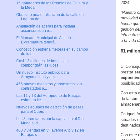
2024.
15 ganadores de los Premios de Cultura y
la Medall...
“Nuestro o
Obras de peatonalización de la calle de
movilidad 
Laguna de ...
tienen que
Ampliación de aceras para instalar
gestión de
ascensores en e...
infraestru
El Mercado Municipal de Alto de
a la vida d
Extremadura tendrá...
Concepción estrena mejoras en su campo
61 millo
de fútbol: ...
Casi 12 millones de bombillas
compondrán las luces...
El Consejo
prestar
se
Un nuevo instituto público para
Arroyomolinos y am...
expositiv
posibilida
456 nuevos maestros y profesores son
contratados p...
Con esta a
Las T1 y T3 del Aeropuerto de Barajas
de la comp
estrenan tie...
almacenami
Nuevos equipos de detección de gases
para el Cuerp...
De igual f
Los 8 premiados por la capital en el Día
situados e
Mundial d...
destinados
408 viviendas en Villaverde Alto y 12 en
Con este n
Barajas s...