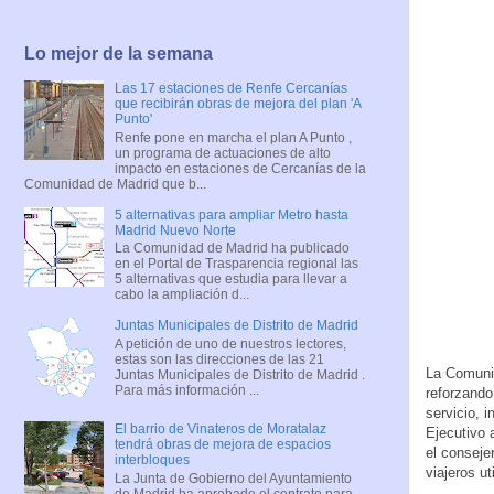
Lo mejor de la semana
Las 17 estaciones de Renfe Cercanías
que recibirán obras de mejora del plan 'A
Punto'
Renfe pone en marcha el plan A Punto ,
un programa de actuaciones de alto
impacto en estaciones de Cercanías de la
Comunidad de Madrid que b...
5 alternativas para ampliar Metro hasta
Madrid Nuevo Norte
La Comunidad de Madrid ha publicado
en el Portal de Trasparencia regional las
5 alternativas que estudia para llevar a
cabo la ampliación d...
Juntas Municipales de Distrito de Madrid
A petición de uno de nuestros lectores,
estas son las direcciones de las 21
La Comunid
Juntas Municipales de Distrito de Madrid .
Para más información ...
reforzando
servicio, 
El barrio de Vinateros de Moratalaz
Ejecutivo 
tendrá obras de mejora de espacios
el conseje
interbloques
viajeros u
La Junta de Gobierno del Ayuntamiento
de Madrid ha aprobado el contrato para