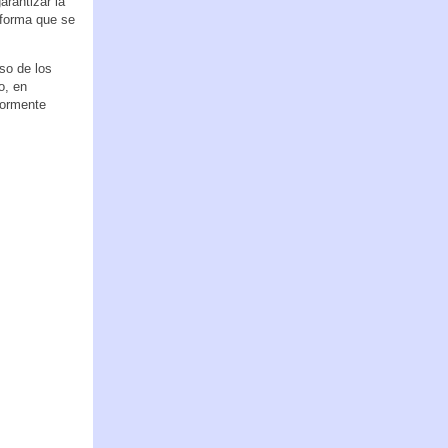
arantizar la
 forma que se
so de los
o, en
iormente