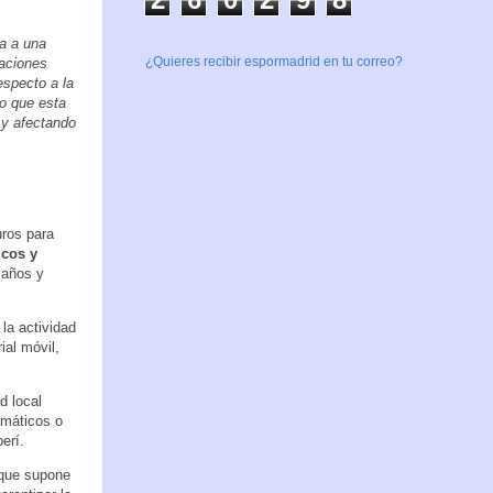
ya a una
¿Quieres recibir espormadrid en tu correo?
raciones
especto a la
do que esta
 y afectando
uros para
icos y
 años y
 la actividad
ial móvil,
d local
emáticos o
erí.
 que supone