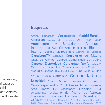
Etiquetas
Aeropuerto Madrid-Barajas
Acción Ciudadana
Agricultura
App
Arco Verde
Alcalá de Henares
Arquitectura y Urbanismo
Autobuses
Interurbanos
Blogs e
Aviación
Azca
Bibliotecas
Internet
Bosque Metropolitano
Camino de Santiago
CanalcamTV
Carreteras de Madrid
Carnaval
Casa de Campo
Centros Comerciales de Madrid
Centros Deportivos
Cercanías Renfe
CICCM
Centro Internacional de Convenciones de la Ciudad de
Ciclismo
Madrid
Cine
Circo
Ciudad
CiclistasMolestos
Comunidad de
Comercio
de la Justicia
r mejorando y
Madrid
Coronavirus
Conde Duque
Consumo
eficacia de
Crítica espectáculos
CTBA Cuatro Torres Business
s del
Deporte
Area
Danza
De vacaciones
DGT
 de Gobierno
ecobarrio de Puente de Vallecas
Discapacidad
Educación
3 millones de
Economía
Eje Prado Recoletos
El
Cañaveral
.
Elecciones Generales 2015
Elecciones Generales
2016
Elecciones Generales 2019
Elecciones Generales 2023