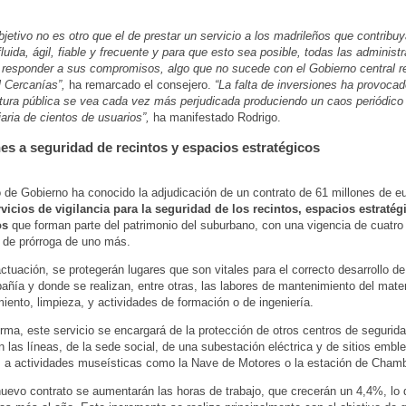
bjetivo no es otro que el de prestar un servicio a los madrileños que contribu
fluida, ágil, fiable y frecuente y para que esto sea posible, todas las administ
 responder a sus compromisos, algo que no sucede con el Gobierno central r
l Cercanías”,
ha remarcado el consejero.
“La falta de inversiones ha provoca
ctura pública se vea cada vez más perjudicada produciendo un caos periódico
iaria de cientos de usuarios”,
ha manifestado Rodrigo.
nes a seguridad de recintos y espacios estratégicos
 de Gobierno ha conocido la adjudicación de un contrato de 61 millones de e
rvicios de vigilancia para la seguridad de los recintos, espacios estratég
os
que forman parte del patrimonio del suburbano, con una vigencia de cuatro
d de prórroga de uno más.
ctuación, se protegerán lugares que son vitales para el correcto desarrollo de
añía y donde se realizan, entre otras, las labores de mantenimiento del mater
ento, limpieza, y actividades de formación o de ingeniería.
orma, este servicio se encargará de la protección de otros centros de segurida
n las líneas, de la sede social, de una subestación eléctrica y de sitios embl
 a actividades museísticas como la Nave de Motores o la estación de Chamb
uevo contrato se aumentarán las horas de trabajo, que crecerán un 4,4%, lo