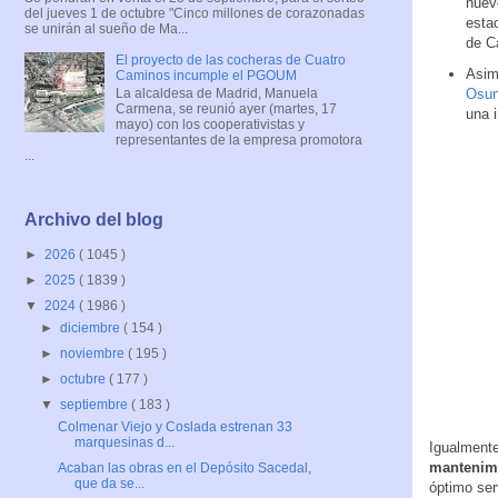
nuev
del jueves 1 de octubre "Cinco millones de corazonadas
esta
se unirán al sueño de Ma...
de C
El proyecto de las cocheras de Cuatro
Asim
Caminos incumple el PGOUM
La alcaldesa de Madrid, Manuela
Osun
Carmena, se reunió ayer (martes, 17
una i
mayo) con los cooperativistas y
representantes de la empresa promotora
...
Archivo del blog
►
2026
( 1045 )
►
2025
( 1839 )
▼
2024
( 1986 )
►
diciembre
( 154 )
►
noviembre
( 195 )
►
octubre
( 177 )
▼
septiembre
( 183 )
Colmenar Viejo y Coslada estrenan 33
marquesinas d...
Igualmente
mantenimi
Acaban las obras en el Depósito Sacedal,
que da se...
óptimo ser