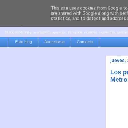
This site uses cookies from Google to 
are shared with Google along with per
es por madrid
statistics, and to detect and address 
El blog de Madrid y su actualidad, proyectos, transporte, movilidad, arquitectura, partici
Este blog
Anunciarse
Contacto
jueves,
Los p
Metro