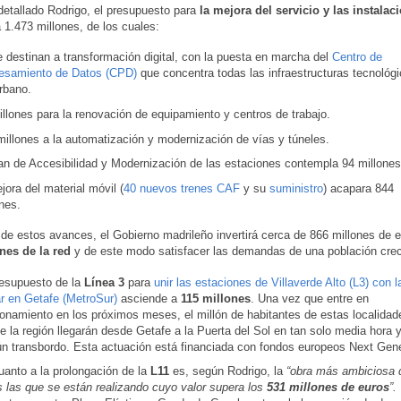
etallado Rodrigo, el presupuesto para
la mejora del servicio y las instalac
 1.473 millones, de los cuales:
 destinan a transformación digital, con la puesta en marcha del
Centro de
esamiento de Datos (CPD)
que concentra todas las infraestructuras tecnológi
rbano.
llones para la renovación de equipamiento y centros de trabajo.
millones a la automatización y modernización de vías y túneles.
lan de Accesibilidad y Modernización de las estaciones contempla 94 millones
jora del material móvil (
40 nuevos trenes CAF
y su
suministro
) acapara 844
nes.
de estos avances, el Gobierno madrileño invertirá cerca de 866 millones de e
nes de la red
y de este modo satisfacer las demandas de una población crec
resupuesto de la
Línea 3
para
unir las estaciones de Villaverde Alto (L3) con l
r en Getafe (MetroSur)
asciende a
115 millones
. Una vez que entre en
ionamiento en los próximos meses, el millón de habitantes de estas localidad
e la región llegarán desde Getafe a la Puerta del Sol en tan solo media hora y
ún transbordo. Esta actuación está financiada con fondos europeos Next Gene
uanto a la prolongación de la
L11
es, según Rodrigo, la
“obra más ambiciosa 
s las que se están realizando cuyo valor supera los
531 millones de euros
”.