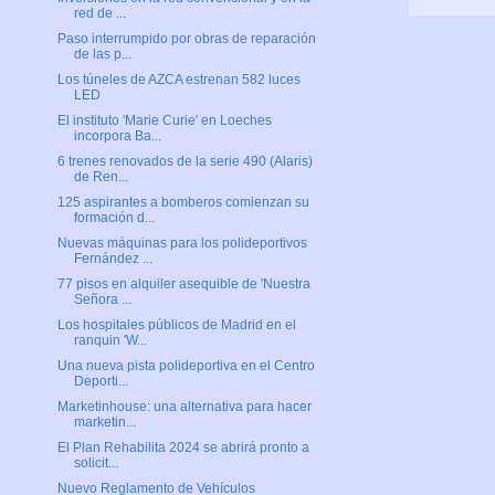
red de ...
Paso interrumpido por obras de reparación
de las p...
Los túneles de AZCA estrenan 582 luces
LED
El instituto 'Marie Curie' en Loeches
incorpora Ba...
6 trenes renovados de la serie 490 (Alaris)
de Ren...
125 aspirantes a bomberos comienzan su
formación d...
Nuevas máquinas para los polideportivos
Fernández ...
77 pisos en alquiler asequible de 'Nuestra
Señora ...
Los hospitales públicos de Madrid en el
ranquin 'W...
Una nueva pista polideportiva en el Centro
Deporti...
Marketinhouse: una alternativa para hacer
marketin...
El Plan Rehabilita 2024 se abrirá pronto a
solicit...
Nuevo Reglamento de Vehículos