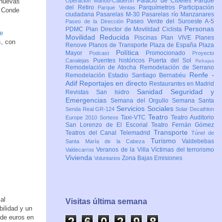
Palacio de Cibeles
Parque
 nuevas
Operación Mahou-Calderón
del Retiro
Parquímetros
Participación
Parque Ventas
y Conde
ciudadana
Pasarelas M-30
Pasarelas río Manzanares
Paseo Verde del Suroeste A-5
Paseo de la Dirección
Personas
PDMC Plan Director de Movilidad Ciclista
e
Movilidad Reducida
Piscinas
Plan VIVE
Planes
s
, con
Renove
Planos de Transporte
Plaza de España
Plaza
Política
Mayor
Promocionado
Podcast
Proyecto
Puentes históricos
Puerta del Sol
Canalejas
Rebajas
Remodelación de Atocha
Remodelación de Serrano
Renfe -
Remodelación Estadio Santiago Bernabéu
Adif
Reportajes en directo
Restaurantes en Madrid
Sanidad
Seguridad y
Revistas
San Isidro
Emergencias
Semana del Orgullo
Semana Santa
Servicios Sociales
Senda Real GR-124
Solar Decathlon
Teatro
Taxi-VTC
Teatro Auditorio
Europe 2010
Sorteos
San Lorenzo de El Escorial
Teatro Fernán Gómez
Transporte
Teatros del Canal
Telemadrid
Túnel de
Turismo
Valdebebas
Santa María de la Cabeza
Veranos de la Villa
Víctimas del terrorismo
Valdecarros
Vivienda
Zona Bajas Emisiones
Voluntarios
al
Visitas última semana
bilidad y un
 de euros en
2
6
0
2
9
8