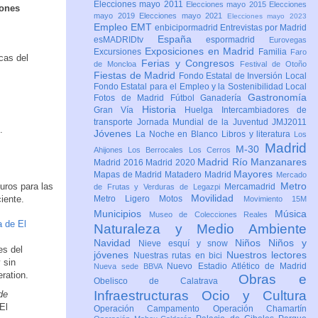
Elecciones mayo 2011
Elecciones mayo 2015
Elecciones
iones
mayo 2019
Elecciones mayo 2021
Elecciones mayo 2023
Empleo
EMT
enbicipormadrid
Entrevistas por Madrid
España
esMADRIDtv
espormadrid
Eurovegas
Exposiciones en Madrid
Excursiones
Familia
Faro
cas del
Ferias y Congresos
de Moncloa
Festival de Otoño
Fiestas de Madrid
Fondo Estatal de Inversión Local
Fondo Estatal para el Empleo y la Sostenibilidad Local
Gastronomía
Fotos de Madrid
Fútbol
Ganadería
Historia
Gran Vía
Huelga
Intercambiadores de
transporte
Jornada Mundial de la Juventud JMJ2011
.
Jóvenes
La Noche en Blanco
Libros y literatura
Los
Madrid
M-30
Ahijones
Los Berrocales
Los Cerros
Madrid Río Manzanares
Madrid 2016
Madrid 2020
Mayores
Mapas de Madrid
Matadero Madrid
Mercado
Metro
uros para las
Mercamadrid
de Frutas y Verduras de Legazpi
Movilidad
iente.
Metro Ligero
Motos
Movimiento 15M
Municipios
Música
Museo de Colecciones Reales
a de El
Naturaleza y Medio Ambiente
Navidad
Niños
Niños y
Nieve esquí y snow
es del
jóvenes
Nuestros lectores
Nuestras rutas en bici
 sin
Nuevo Estadio Atlético de Madrid
Nueva sede BBVA
ration.
Obras e
Obelisco de Calatrava
Infraestructuras
Ocio y Cultura
de
El
Operación Campamento
Operación Chamartín