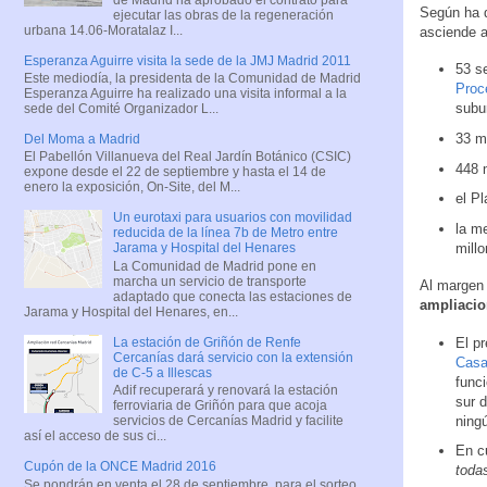
Según ha d
ejecutar las obras de la regeneración
urbana 14.06-Moratalaz I...
asciende a
Esperanza Aguirre visita la sede de la JMJ Madrid 2011
53 se
Este mediodía, la presidenta de la Comunidad de Madrid
Proc
Esperanza Aguirre ha realizado una visita informal a la
subu
sede del Comité Organizador L...
33 mi
Del Moma a Madrid
El Pabellón Villanueva del Real Jardín Botánico (CSIC)
448 
expone desde el 22 de septiembre y hasta el 14 de
enero la exposición, On-Site, del M...
el P
Un eurotaxi para usuarios con movilidad
la me
reducida de la línea 7b de Metro entre
millo
Jarama y Hospital del Henares
La Comunidad de Madrid pone en
marcha un servicio de transporte
Al margen 
adaptado que conecta las estaciones de
ampliacio
Jarama y Hospital del Henares, en...
El p
La estación de Griñón de Renfe
Cercanías dará servicio con la extensión
Casa
de C-5 a Illescas
func
Adif recuperará y renovará la estación
sur d
ferroviaria de Griñón para que acoja
ning
servicios de Cercanías Madrid y facilite
así el acceso de sus ci...
En c
Cupón de la ONCE Madrid 2016
toda
Se pondrán en venta el 28 de septiembre, para el sorteo