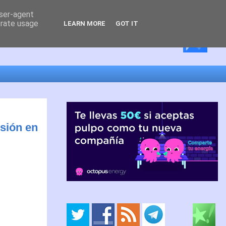
user-agent
erate usage
LEARN MORE
GOT IT
sión en