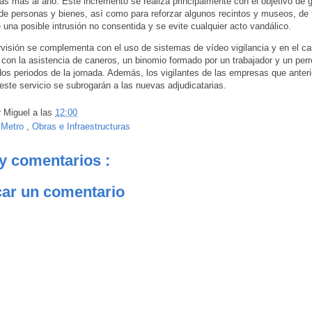
as más al año. Este incremento se realiza principalmente con el objetivo de g
 de personas y bienes, así como para reforzar algunos recintos y museos, de
 una posible intrusión no consentida y se evite cualquier acto vandálico.
visión se complementa con el uso de sistemas de vídeo vigilancia y en el ca
 con la asistencia de caneros, un binomio formado por un trabajador y un perr
os periodos de la jornada. Además, los vigilantes de las empresas que anter
este servicio se subrogarán a las nuevas adjudicatarias.
r
Miguel
a las
12:00
:
Metro
,
Obras e Infraestructuras
y comentarios :
car un comentario