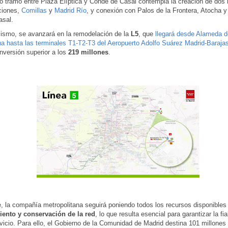
o tramo entre Plaza Elíptica y Conde de Casal contempla la creación de dos
ciones,
Comillas
y
Madrid Río
, y conexión con Palos de la Frontera, Atocha 
asal.
ismo, se avanzará en la remodelación de la
L5
, que
llegará desde Alameda d
a hasta las terminales T1-T2-T3 del Aeropuerto Adolfo Suárez Madrid-Baraja
nversión superior a los
219 millones
.
, la compañía metropolitana seguirá poniendo todos los recursos disponibles 
ento y conservación de la red
, lo que resulta esencial para garantizar la fia
vicio. Para ello, el Gobierno de la Comunidad de Madrid destina 101 millones