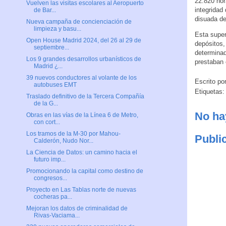
22.820 hor
Vuelven las visitas escolares al Aeropuerto
integridad
de Bar...
disuada de
Nueva campaña de concienciación de
limpieza y basu...
Esta super
Open House Madrid 2024, del 26 al 29 de
depósitos,
septiembre...
determinad
Los 9 grandes desarrollos urbanísticos de
prestaban 
Madrid ¿...
39 nuevos conductores al volante de los
Escrito po
autobuses EMT
Etiquetas
Traslado definitivo de la Tercera Compañía
de la G...
No ha
Obras en las vías de la Línea 6 de Metro,
con cort...
Los tramos de la M-30 por Mahou-
Publi
Calderón, Nudo Nor...
La Ciencia de Datos: un camino hacia el
futuro imp...
Promocionando la capital como destino de
congresos...
Proyecto en Las Tablas norte de nuevas
cocheras pa...
Mejoran los datos de criminalidad de
Rivas-Vaciama...