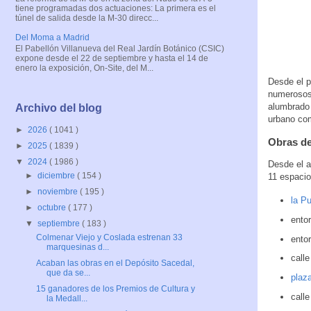
tiene programadas dos actuaciones: La primera es el
túnel de salida desde la M-30 direcc...
Del Moma a Madrid
El Pabellón Villanueva del Real Jardín Botánico (CSIC)
expone desde el 22 de septiembre y hasta el 14 de
enero la exposición, On-Site, del M...
Desde el p
numerosos 
alumbrado 
Archivo del blog
urbano co
►
2026
( 1041 )
Obras de
►
2025
( 1839 )
▼
2024
( 1986 )
Desde el a
►
diciembre
( 154 )
11 espacio
►
noviembre
( 195 )
la Pu
►
octubre
( 177 )
entor
▼
septiembre
( 183 )
Colmenar Viejo y Coslada estrenan 33
ento
marquesinas d...
call
Acaban las obras en el Depósito Sacedal,
que da se...
plaza
15 ganadores de los Premios de Cultura y
call
la Medall...