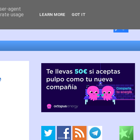
user-agent
erate usage
LEARN MORE
GOT IT
e