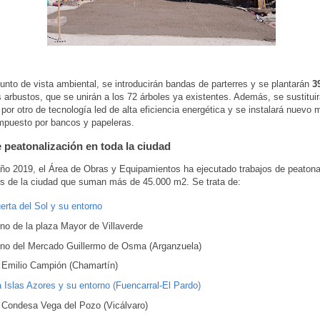
unto de vista ambiental, se introducirán bandas de parterres y se plantarán
39
arbustos, que se unirán a los 72 árboles ya existentes. Además, se sustituir
por otro de tecnología led de alta eficiencia energética y se instalará nuevo m
mpuesto por bancos y papeleras.
 peatonalización en toda la ciudad
ño 2019, el Área de Obras y Equipamientos ha ejecutado trabajos de peatona
s de la ciudad que suman más de 45.000 m2. Se trata de:
erta del Sol y su entorno
no de la plaza Mayor de Villaverde
rno del Mercado Guillermo de Osma (Arganzuela)
e Emilio Campión (Chamartín)
 Islas Azores y su entorno (Fuencarral-El Pardo)
e Condesa Vega del Pozo (Vicálvaro)