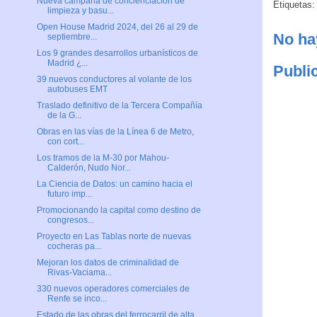
Nueva campaña de concienciación de
Etiquetas
limpieza y basu...
Open House Madrid 2024, del 26 al 29 de
No ha
septiembre...
Los 9 grandes desarrollos urbanísticos de
Madrid ¿...
Publi
39 nuevos conductores al volante de los
autobuses EMT
Traslado definitivo de la Tercera Compañía
de la G...
Obras en las vías de la Línea 6 de Metro,
con cort...
Los tramos de la M-30 por Mahou-
Calderón, Nudo Nor...
La Ciencia de Datos: un camino hacia el
futuro imp...
Promocionando la capital como destino de
congresos...
Proyecto en Las Tablas norte de nuevas
cocheras pa...
Mejoran los datos de criminalidad de
Rivas-Vaciama...
330 nuevos operadores comerciales de
Renfe se inco...
Estado de las obras del ferrocarril de alta