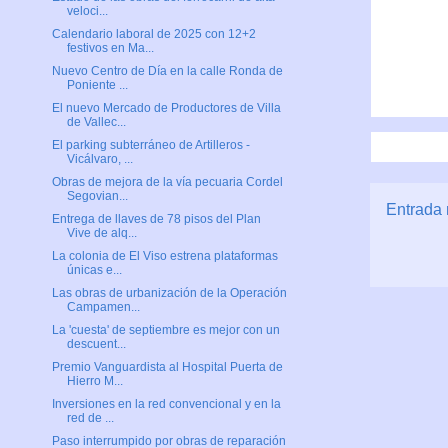
veloci...
Calendario laboral de 2025 con 12+2
festivos en Ma...
Nuevo Centro de Día en la calle Ronda de
Poniente ...
El nuevo Mercado de Productores de Villa
de Vallec...
El parking subterráneo de Artilleros -
Vicálvaro, ...
Obras de mejora de la vía pecuaria Cordel
Segovian...
Entrada 
Entrega de llaves de 78 pisos del Plan
Vive de alq...
La colonia de El Viso estrena plataformas
únicas e...
Las obras de urbanización de la Operación
Campamen...
La 'cuesta' de septiembre es mejor con un
descuent...
Premio Vanguardista al Hospital Puerta de
Hierro M...
Inversiones en la red convencional y en la
red de ...
Paso interrumpido por obras de reparación