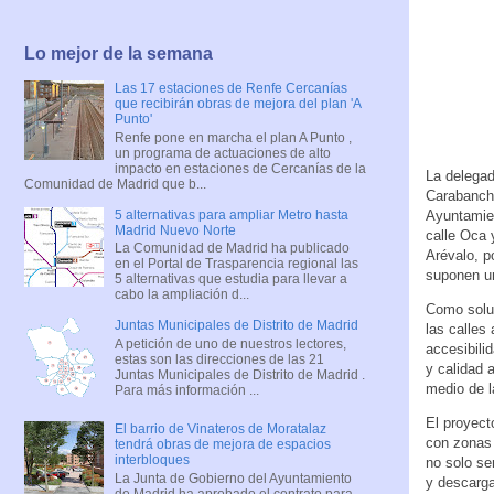
Lo mejor de la semana
Las 17 estaciones de Renfe Cercanías
que recibirán obras de mejora del plan 'A
Punto'
Renfe pone en marcha el plan A Punto ,
un programa de actuaciones de alto
impacto en estaciones de Cercanías de la
La delega
Comunidad de Madrid que b...
Carabanche
5 alternativas para ampliar Metro hasta
Ayuntamien
Madrid Nuevo Norte
calle Oca 
La Comunidad de Madrid ha publicado
Arévalo, p
en el Portal de Trasparencia regional las
suponen un
5 alternativas que estudia para llevar a
cabo la ampliación d...
Como soluc
Juntas Municipales de Distrito de Madrid
las calles
A petición de uno de nuestros lectores,
accesibili
estas son las direcciones de las 21
y calidad 
Juntas Municipales de Distrito de Madrid .
medio de l
Para más información ...
El proyect
El barrio de Vinateros de Moratalaz
con zonas 
tendrá obras de mejora de espacios
interbloques
no solo se
La Junta de Gobierno del Ayuntamiento
y descarg
de Madrid ha aprobado el contrato para