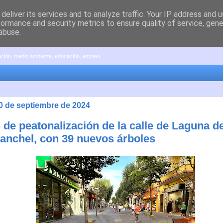
deliver its services and to analyze traffic. Your IP address and 
formance and security metrics to ensure quality of service, gen
abuse.
pación, medio ambiente, educación, empleo, ...
30 de septiembre de 2024
 de peatonalización de la calle de Laguna d
anchel, con 39 nuevos árboles