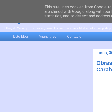
This site uses cookies from Google to 
are shared with Google along with per
es por madrid
statistics, and to detect and address 
El blog de Madrid y su actualidad, proyectos, transporte, movilidad, arquitectura, partici
Este blog
Anunciarse
Contacto
lunes, 
Obras
Carab