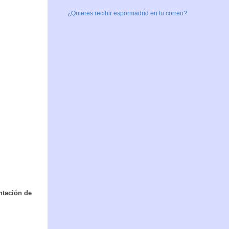
¿Quieres recibir espormadrid en tu correo?
antación de