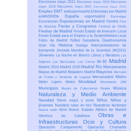
Elecciones mayo 2011
Elecciones mayo 2015
Elecciones
mayo 2019
Elecciones mayo 2021
Elecciones mayo 2023
Empleo
EMT
enbicipormadrid
Entrevistas por Madrid
España
esMADRIDtv
espormadrid
Eurovegas
Exposiciones en Madrid
Excursiones
Familia
Faro
Ferias y Congresos
de Moncloa
Festival de Otoño
Fiestas de Madrid
Fondo Estatal de Inversión Local
Fondo Estatal para el Empleo y la Sostenibilidad Local
Gastronomía
Fotos de Madrid
Fútbol
Ganadería
Historia
Gran Vía
Huelga
Intercambiadores de
transporte
Jornada Mundial de la Juventud JMJ2011
Jóvenes
La Noche en Blanco
Libros y literatura
Los
Madrid
M-30
Ahijones
Los Berrocales
Los Cerros
Madrid Río Manzanares
Madrid 2016
Madrid 2020
Mayores
Mapas de Madrid
Matadero Madrid
Mercado
Metro
Mercamadrid
de Frutas y Verduras de Legazpi
Movilidad
Metro Ligero
Motos
Movimiento 15M
Municipios
Música
Museo de Colecciones Reales
Naturaleza y Medio Ambiente
Navidad
Niños
Niños y
Nieve esquí y snow
jóvenes
Nuestros lectores
Nuestras rutas en bici
Nuevo Estadio Atlético de Madrid
Nueva sede BBVA
Obras e
Obelisco de Calatrava
Infraestructuras
Ocio y Cultura
Operación Campamento
Operación Chamartín