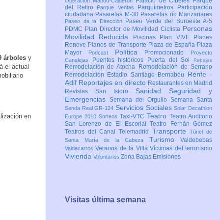
Palacio de Cibeles
Parque
Operación Mahou-Calderón
del Retiro
Parquímetros
Participación
Parque Ventas
ciudadana
Pasarelas M-30
Pasarelas río Manzanares
Paseo Verde del Suroeste A-5
Paseo de la Dirección
Personas
PDMC Plan Director de Movilidad Ciclista
Movilidad Reducida
Piscinas
Plan VIVE
Planes
Renove
Planos de Transporte
Plaza de España
Plaza
Política
Mayor
Promocionado
Podcast
Proyecto
 árboles
y
Puentes históricos
Puerta del Sol
Canalejas
Rebajas
á el actual
Remodelación de Atocha
Remodelación de Serrano
Renfe -
Remodelación Estadio Santiago Bernabéu
obiliario
Adif
Reportajes en directo
Restaurantes en Madrid
Sanidad
Seguridad y
Revistas
San Isidro
Emergencias
Semana del Orgullo
Semana Santa
Servicios Sociales
Senda Real GR-124
Solar Decathlon
Teatro
lización en
Taxi-VTC
Teatro Auditorio
Europe 2010
Sorteos
San Lorenzo de El Escorial
Teatro Fernán Gómez
Transporte
Teatros del Canal
Telemadrid
Túnel de
Turismo
Valdebebas
Santa María de la Cabeza
Veranos de la Villa
Víctimas del terrorismo
Valdecarros
Vivienda
Zona Bajas Emisiones
Voluntarios
Visitas última semana