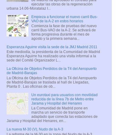
ejecutar las obras de la regeneración
urbana 14.06-Moratalaz I...
Empieza a funcionar el nuevo carril Bus-
VAO de la A-2 en estos horarios
Comienza la fase de pruebas del nuevo
carril Bus-VAO de la A-2. Se activará de
forma progresiva durante el mes de
agosto y la primera semana...
Esperanza Aguirre visita la sede de la JMJ Madrid 2011
Este mediodía, la presidenta de la Comunidad de Madrid
Esperanza Aguirre ha realizado una visita informal a la
sede del Comité Organizador L...
La Oficina de Objetos Perdidos de la T4 del Aeropuerto
de Madrid-Barajas
La Oficina de Objetos Perdidos de la T4 del Aeropuerto
de Madrid-Barajas se traslada al hall de Llegadas,
Planta 0 . Las oficinas de ob...
Un eurotaxi para usuarios con movilidad
reducida de la línea 7b de Metro entre
Jarama y Hospital del Henares
La Comunidad de Madrid pone en
marcha un servicio de transporte
adaptado que conecta las estaciones de
Jarama y Hospital del Henares, en...
La nueva M-30 (V), Nudo de la A-3
La reforma de la M-30 en la zona del Nudo de la A-3