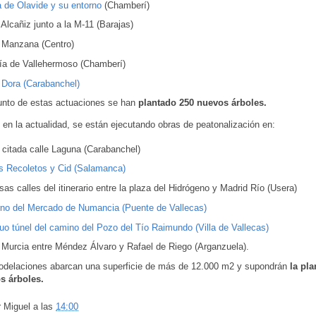
a de Olavide y su entorno
(Chamberí)
 Alcañiz junto a la M-11 (Barajas)
e Manzana (Centro)
ría de Vallehermoso (Chamberí)
e Dora (Carabanchel)
unto de estas actuaciones se han
plantado 250 nuevos árboles.
en la actualidad, se están ejecutando obras de peatonalización en:
 citada calle Laguna (Carabanchel)
es Recoletos y Cid (Salamanca)
sas calles del itinerario entre la plaza del Hidrógeno y Madrid Río (Usera)
rno del Mercado de Numancia (Puente de Vallecas)
uo túnel del camino del Pozo del Tío Raimundo (Villa de Vallecas)
e Murcia entre Méndez Álvaro y Rafael de Riego (Arganzuela).
odelaciones abarcan una superficie de más de 12.000 m2 y supondrán
la pl
s árboles.
r
Miguel
a las
14:00