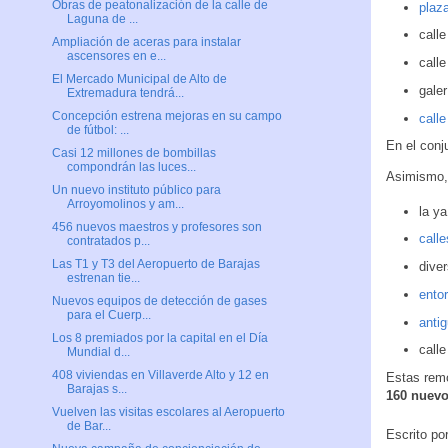
Obras de peatonalización de la calle de
plaz
Laguna de ...
calle
Ampliación de aceras para instalar
ascensores en e...
call
El Mercado Municipal de Alto de
gale
Extremadura tendrá...
Concepción estrena mejoras en su campo
call
de fútbol: ...
En el conj
Casi 12 millones de bombillas
compondrán las luces...
Asimismo, 
Un nuevo instituto público para
Arroyomolinos y am...
la ya
456 nuevos maestros y profesores son
call
contratados p...
Las T1 y T3 del Aeropuerto de Barajas
diver
estrenan tie...
ento
Nuevos equipos de detección de gases
para el Cuerp...
antig
Los 8 premiados por la capital en el Día
call
Mundial d...
408 viviendas en Villaverde Alto y 12 en
Estas rem
Barajas s...
160 nuevo
Vuelven las visitas escolares al Aeropuerto
de Bar...
Escrito po