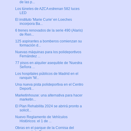
de las p...
Los túneles de AZCA estrenan 582 luces
LED
El instituto 'Marie Curie' en Loeches
incorpora Ba...
6 trenes renovados de la serie 490 (Alaris)
de Ren...
125 aspirantes a bomberos comienzan su
formación d...
Nuevas máquinas para los polideportivos
Fernández ...
77 pisos en alquiler asequible de 'Nuestra
Señora ...
Los hospitales públicos de Madrid en el
ranquin 'W...
Una nueva pista polideportiva en el Centro
Deporti...
Marketinhouse: una alternativa para hacer
marketin...
El Plan Rehabilita 2024 se abrirá pronto a
solicit...
Nuevo Reglamento de Vehículos
Históricos: el 1 de ...
Obras en el parque de la Cornisa del