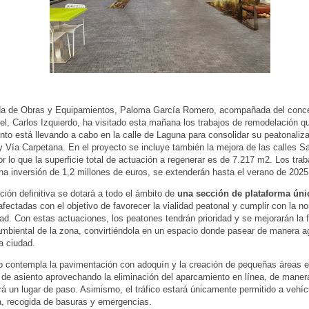
da de Obras y Equipamientos, Paloma García Romero, acompañada del conce
l, Carlos Izquierdo, ha visitado esta mañana los trabajos de remodelación qu
to está llevando a cabo en la calle de Laguna para consolidar su peatonaliza
y Vía Carpetana. En el proyecto se incluye también la mejora de las calles S
or lo que la superficie total de actuación a regenerar es de 7.217 m2. Los trab
a inversión de 1,2 millones de euros, se extenderán hasta el verano de 202
ión definitiva se dotará a todo el ámbito de
una sección de plataforma úni
 afectadas con el objetivo de favorecer la vialidad peatonal y cumplir con la n
dad. Con estas actuaciones, los peatones tendrán prioridad y se mejorarán la 
ambiental de la zona, convirtiéndola en un espacio donde pasear de manera a
a ciudad.
o contempla la pavimentación con adoquín y la creación de pequeñas áreas e
de asiento aprovechando la eliminación del aparcamiento en línea, de manera
rá un lugar de paso. Asimismo, el tráfico estará únicamente permitido a vehí
a, recogida de basuras y emergencias.