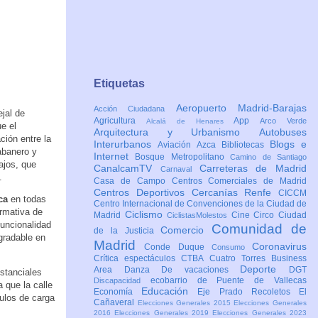
Etiquetas
Aeropuerto Madrid-Barajas
Acción Ciudadana
jal de
Agricultura
App
Arco Verde
Alcalá de Henares
e el
Arquitectura y Urbanismo
Autobuses
ción entre la
Interurbanos
Blogs e
Aviación
Azca
Bibliotecas
abanero y
Internet
Bosque Metropolitano
Camino de Santiago
ajos, que
CanalcamTV
Carreteras de Madrid
Carnaval
5.
Casa de Campo
Centros Comerciales de Madrid
Centros Deportivos
Cercanías Renfe
CICCM
ca
en todas
Centro Internacional de Convenciones de la Ciudad de
ormativa de
Ciclismo
Madrid
Cine
Circo
Ciudad
CiclistasMolestos
funcionalidad
Comunidad de
Comercio
de la Justicia
gradable en
Madrid
Coronavirus
Conde Duque
Consumo
Crítica espectáculos
CTBA Cuatro Torres Business
Deporte
Area
Danza
De vacaciones
DGT
stanciales
ecobarrio de Puente de Vallecas
Discapacidad
 que la calle
Educación
Economía
Eje Prado Recoletos
El
culos de carga
Cañaveral
Elecciones Generales 2015
Elecciones Generales
2016
Elecciones Generales 2019
Elecciones Generales 2023