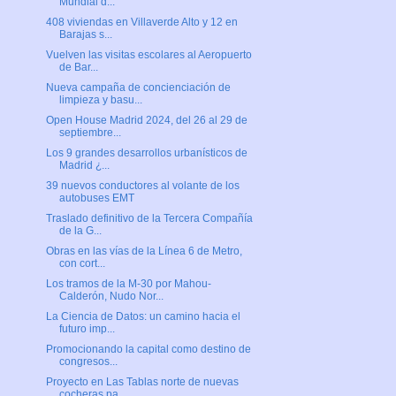
Mundial d...
408 viviendas en Villaverde Alto y 12 en
Barajas s...
Vuelven las visitas escolares al Aeropuerto
de Bar...
Nueva campaña de concienciación de
limpieza y basu...
Open House Madrid 2024, del 26 al 29 de
septiembre...
Los 9 grandes desarrollos urbanísticos de
Madrid ¿...
39 nuevos conductores al volante de los
autobuses EMT
Traslado definitivo de la Tercera Compañía
de la G...
Obras en las vías de la Línea 6 de Metro,
con cort...
Los tramos de la M-30 por Mahou-
Calderón, Nudo Nor...
La Ciencia de Datos: un camino hacia el
futuro imp...
Promocionando la capital como destino de
congresos...
Proyecto en Las Tablas norte de nuevas
cocheras pa...