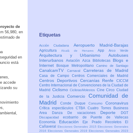
proyecto de
 km 56,980, en
Etiquetas
 estimado de
Aeropuerto Madrid-Barajas
Acción Ciudadana
Agricultura
App
Arco Verde
Alcalá de Henares
ha
Arquitectura y Urbanismo
Autobuses
 seguridad en
Interurbanos
Blogs e
Aviación
Azca
Bibliotecas
nuncio está
Internet
Bosque Metropolitano
Camino de Santiago
CanalcamTV
Carreteras de Madrid
Carnaval
Casa de Campo
Centros Comerciales de Madrid
genes,
Centros Deportivos
Cercanías Renfe
CICCM
se accede
Centro Internacional de Convenciones de la Ciudad de
ntizando su
Ciclismo
Madrid
Cine
Circo
Ciudad
CiclistasMolestos
Comunidad de
Comercio
de la Justicia
Madrid
 movimiento
Coronavirus
Conde Duque
Consumo
es,
Crítica espectáculos
CTBA Cuatro Torres Business
Deporte
 ambiental,
Area
Danza
De vacaciones
DGT
ecobarrio de Puente de Vallecas
Discapacidad
Educación
Economía
Eje Prado Recoletos
El
Cañaveral
Elecciones Generales 2015
Elecciones Generales
2016
Elecciones Generales 2019
Elecciones Generales 2023