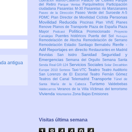
Palacio de Cibeles
Parque
Operación Mahou-Calderón
del Retiro
Parquímetros
Participación
Parque Ventas
ciudadana
Pasarelas M-30
Pasarelas río Manzanares
Paseo Verde del Suroeste A-5
Paseo de la Dirección
Personas
PDMC Plan Director de Movilidad Ciclista
Movilidad Reducida
Piscinas
Plan VIVE
Planes
Renove
Planos de Transporte
Plaza de España
Plaza
Política
Mayor
Promocionado
Podcast
Proyecto
Puentes históricos
Puerta del Sol
Canalejas
Rebajas
Remodelación de Atocha
Remodelación de Serrano
Renfe -
Remodelación Estadio Santiago Bernabéu
Adif
Reportajes en directo
Restaurantes en Madrid
Sanidad
Seguridad y
Revistas
San Isidro
Emergencias
Semana del Orgullo
Semana Santa
ada antigua
Servicios Sociales
Senda Real GR-124
Solar Decathlon
Teatro
Taxi-VTC
Teatro Auditorio
Europe 2010
Sorteos
San Lorenzo de El Escorial
Teatro Fernán Gómez
Transporte
Teatros del Canal
Telemadrid
Túnel de
Turismo
Valdebebas
Santa María de la Cabeza
Veranos de la Villa
Víctimas del terrorismo
Valdecarros
Vivienda
Zona Bajas Emisiones
Voluntarios
Visitas última semana
1
8
4
4
9
4