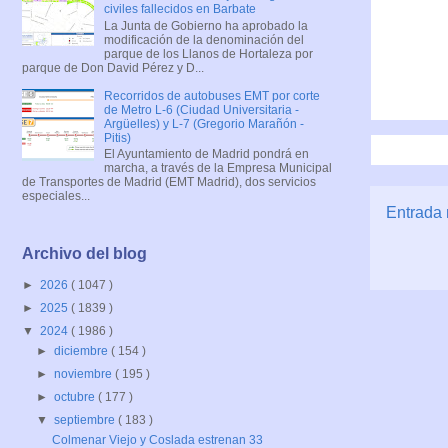
civiles fallecidos en Barbate
La Junta de Gobierno ha aprobado la
modificación de la denominación del
parque de los Llanos de Hortaleza por
parque de Don David Pérez y D...
Recorridos de autobuses EMT por corte
de Metro L-6 (Ciudad Universitaria -
Argüelles) y L-7 (Gregorio Marañón -
Pitis)
El Ayuntamiento de Madrid pondrá en
marcha, a través de la Empresa Municipal
de Transportes de Madrid (EMT Madrid), dos servicios
especiales...
Entrada 
Archivo del blog
►
2026
( 1047 )
►
2025
( 1839 )
▼
2024
( 1986 )
►
diciembre
( 154 )
►
noviembre
( 195 )
►
octubre
( 177 )
▼
septiembre
( 183 )
Colmenar Viejo y Coslada estrenan 33