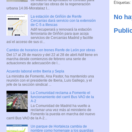
Etiquetas
ejecutar las obras de la regeneración
urbana 14.06-Moratalaz I...
No ha
La estación de Griñón de Renfe
Cercanías dará servicio con la extensión
de C-5 a Illescas
Publi
Adif recuperará y renovará la estación
ferroviaria de Griñón para que acoja
servicios de Cercanías Madrid y facilite
así el acceso de sus ci...
Cambio de horarios en trenes Renfe de León por obras
Del 17 al 28 de marzo y del 22 al 28 de abril Adif tiene en
marcha desde comienzos de febrero una serie de
actuaciones de adecuación de l...
Acuerdo laboral entre Iberia y Sepla
La ministra de Fomento, Ana Pastor, ha mantenido una
reunión con el presidente de Iberia, Luis Gallego, y el
jefe de la sección sindical ...
La Comunidad reclama a Fomento el
funcionamiento del carril Bus VAO de la
A-2
La Comunidad de Madrid ha vuelto a
reclamar una vez más al ministerio de
Fomento la puesta en marcha del nuevo
carril Bus VAO de la A-2...
Un parque de Hortaleza cambia de
nombre como homenaje a los guardias