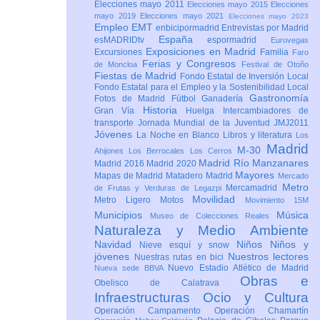
Elecciones mayo 2011
Elecciones mayo 2015
Elecciones
mayo 2019
Elecciones mayo 2021
Elecciones mayo 2023
Empleo
EMT
enbicipormadrid
Entrevistas por Madrid
España
esMADRIDtv
espormadrid
Eurovegas
Exposiciones en Madrid
Excursiones
Familia
Faro
Ferias y Congresos
de Moncloa
Festival de Otoño
Fiestas de Madrid
Fondo Estatal de Inversión Local
Fondo Estatal para el Empleo y la Sostenibilidad Local
Gastronomía
Fotos de Madrid
Fútbol
Ganadería
Historia
Gran Vía
Huelga
Intercambiadores de
transporte
Jornada Mundial de la Juventud JMJ2011
Jóvenes
La Noche en Blanco
Libros y literatura
Los
Madrid
M-30
Ahijones
Los Berrocales
Los Cerros
Madrid Río Manzanares
Madrid 2016
Madrid 2020
Mayores
Mapas de Madrid
Matadero Madrid
Mercado
Metro
Mercamadrid
de Frutas y Verduras de Legazpi
Movilidad
Metro Ligero
Motos
Movimiento 15M
Municipios
Música
Museo de Colecciones Reales
Naturaleza y Medio Ambiente
Navidad
Niños
Niños y
Nieve esquí y snow
jóvenes
Nuestros lectores
Nuestras rutas en bici
Nuevo Estadio Atlético de Madrid
Nueva sede BBVA
Obras e
Obelisco de Calatrava
Infraestructuras
Ocio y Cultura
Operación Campamento
Operación Chamartín