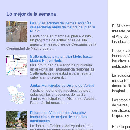
Lo mejor de la semana
Las 17 estaciones de Renfe Cercanías
El Ministe
que recibirán obras de mejora del plan 'A
trazado p
Punto'
Renfe pone en marcha el plan A Punto ,
el Alto de
un programa de actuaciones de alto
las obras 
impacto en estaciones de Cercanías de la
Comunidad de Madrid que b...
El objetiv
intersecci
5 alternativas para ampliar Metro hasta
Madrid Nuevo Norte
los giros 
La Comunidad de Madrid ha publicado
publicado 
en el Portal de Trasparencia regional las
5 alternativas que estudia para llevar a
La solució
cabo la ampliación d...
mediante 
desde la N
Juntas Municipales de Distrito de Madrid
A petición de uno de nuestros lectores,
longitud.
estas son las direcciones de las 21
Juntas Municipales de Distrito de Madrid .
Los trabaj
Para más información ...
de tierras
señalizaci
El barrio de Vinateros de Moratalaz
limpieza y
tendrá obras de mejora de espacios
interbloques
La Junta de Gobierno del Ayuntamiento
Escrito po
de Madrid ha aprobado el contrato para