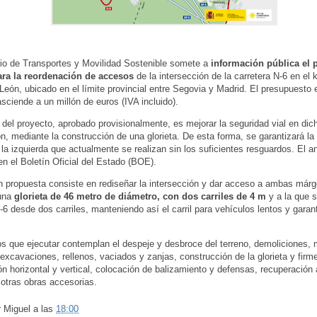
rio de Transportes y Movilidad Sostenible somete a
información pública el 
ara la reordenación de accesos
de la intersección de la carretera N-6 en el
l León, ubicado en el límite provincial entre Segovia y Madrid. El presupuesto
asciende a un millón de euros (IVA incluido).
o del proyecto, aprobado provisionalmente, es mejorar la seguridad vial en dic
ón, mediante la construcción de una glorieta. De esta forma, se garantizará la
a la izquierda que actualmente se realizan sin los suficientes resguardos. El a
en el Boletín Oficial del Estado (BOE).
n propuesta consiste en rediseñar la intersección y dar acceso a ambas már
una
glorieta de 46 metro de diámetro, con dos carriles de 4 m
y a la que 
-6 desde dos carriles, manteniendo así el carril para vehículos lentos y gara
os que ejecutar contemplan el despeje y desbroce del terreno, demoliciones,
, excavaciones, rellenos, vaciados y zanjas, construcción de la glorieta y firm
ón horizontal y vertical, colocación de balizamiento y defensas, recuperación
 otras obras accesorias.
r
Miguel
a las
18:00