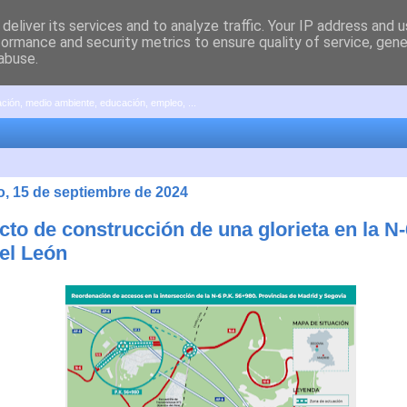
deliver its services and to analyze traffic. Your IP address and 
formance and security metrics to ensure quality of service, gen
abuse.
pación, medio ambiente, educación, empleo, ...
, 15 de septiembre de 2024
to de construcción de una glorieta en la N-6
del León