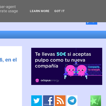
user-agent
erate usage
LEARN MORE
GOT IT
, en el