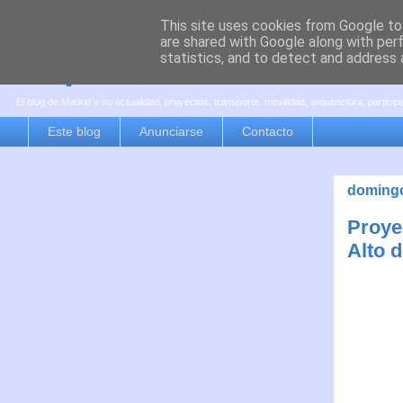
This site uses cookies from Google to 
are shared with Google along with per
es por madrid
statistics, and to detect and address 
El blog de Madrid y su actualidad, proyectos, transporte, movilidad, arquitectura, partici
Este blog
Anunciarse
Contacto
domingo
Proyec
Alto 