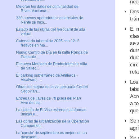
nec
Mejoran los datos de criminalidad de
Des
Rivas-Vaciama...
trá
330 nuevos operadores comerciales de
Renfe se inco...
El 
Estado de las obras del ferrocarril de alta
veloci...
cla
Calendario laboral de 2025 con 12+2
se 
festivos en Ma...
dur
Nuevo Centro de Día en la calle Ronda de
dur
Poniente ...
cir
El nuevo Mercado de Productores de Villa
de Vallec...
rel
El parking subterráneo de Artilleros -
Vicálvaro, ...
Los
Obras de mejora de la vía pecuaria Cordel
labo
Segovian...
Acr
Entrega de llaves de 78 pisos del Plan
a t
Vive de alq...
que
La colonia de El Viso estrena plataformas
únicas e...
Se 
Las obras de urbanización de la Operación
Campamen...
agr
La 'cuesta' de septiembre es mejor con un
Se 
descuent...