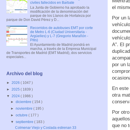
Mientras
civiles fallecidos en Barbate
el mismo
La Junta de Gobierno ha aprobado la
modificación de la denominación del
parque de los Llanos de Hortaleza por
Por un l
parque de Don David Pérez y D...
vehícul
Recorridos de autobuses EMT por corte
documen
de Metro L-6 (Ciudad Universitaria -
Argüelles) y L-7 (Gregorio Marañón -
vehículo
Pitis)
A”. El p
El Ayuntamiento de Madrid pondrá en
marcha, a través de la Empresa Municipal
duplicad
de Transportes de Madrid (EMT Madrid), dos servicios
especiales...
acompaña
por un l
comprom
Archivo del blog
ocasiona
►
2026
( 1047 )
En este 
►
2025
( 1839 )
otra mat
▼
2024
( 1986 )
conserva
►
diciembre
( 154 )
►
noviembre
( 195 )
Por otro
►
octubre
( 177 )
aquellos
▼
septiembre
( 183 )
que no 
Colmenar Viejo y Coslada estrenan 33