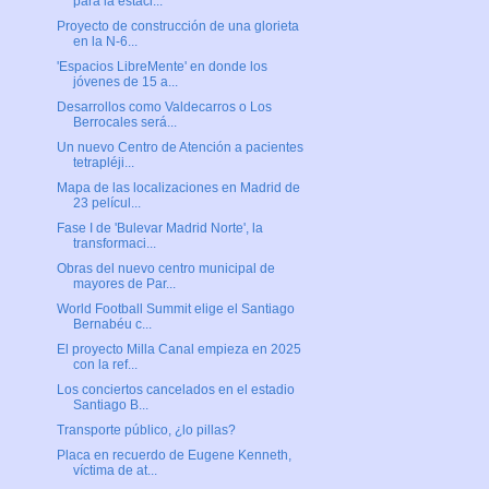
para la estaci...
Proyecto de construcción de una glorieta
en la N-6...
'Espacios LibreMente' en donde los
jóvenes de 15 a...
Desarrollos como Valdecarros o Los
Berrocales será...
Un nuevo Centro de Atención a pacientes
tetrapléji...
Mapa de las localizaciones en Madrid de
23 películ...
Fase I de 'Bulevar Madrid Norte', la
transformaci...
Obras del nuevo centro municipal de
mayores de Par...
World Football Summit elige el Santiago
Bernabéu c...
El proyecto Milla Canal empieza en 2025
con la ref...
Los conciertos cancelados en el estadio
Santiago B...
Transporte público, ¿lo pillas?
Placa en recuerdo de Eugene Kenneth,
víctima de at...