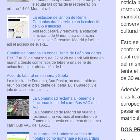
noticia 
ejecutar las obras de la regeneración
urbana 14.06-Moratalaz I...
restaura
mandato 
La estación de Griñón de Renfe
Cercanías dará servicio con la extensión
conserva
de C-5 a Illescas
cultural 
Adif recuperará y renovará la estación
ferroviaria de Griñón para que acoja
servicios de Cercanías Madrid y facilite
Esto se 
así el acceso de sus ci...
conforme
Cambio de horarios en trenes Renfe de León por obras
cual red
Del 17 al 28 de marzo y del 22 al 28 de abril Adif tiene en
marcha desde comienzos de febrero una serie de
del mism
actuaciones de adecuación de l...
tenía el
Acuerdo laboral entre Iberia y Sepla
de 30 eu
La ministra de Fomento, Ana Pastor, ha mantenido una
reunión con el presidente de Iberia, Luis Gallego, y el
Además,
jefe de la sección sindical ...
clasific
La Comunidad reclama a Fomento el
funcionamiento del carril Bus VAO de la
europeo
A-2
pasar en
La Comunidad de Madrid ha vuelto a
reclamar una vez más al ministerio de
matricu
Fomento la puesta en marcha del nuevo
carril Bus VAO de la A-2...
DOS P
Un parque de Hortaleza cambia de
nombre como homenaje a los guardias