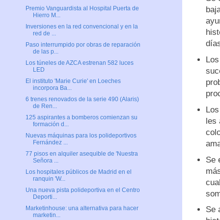
baj
Premio Vanguardista al Hospital Puerta de
Hierro M...
ayu
Inversiones en la red convencional y en la
his
red de ...
día
Paso interrumpido por obras de reparación
de las p...
Los
Los túneles de AZCA estrenan 582 luces
suc
LED
pro
El instituto 'Marie Curie' en Loeches
incorpora Ba...
pro
6 trenes renovados de la serie 490 (Alaris)
de Ren...
Los
125 aspirantes a bomberos comienzan su
les 
formación d...
col
Nuevas máquinas para los polideportivos
amar
Fernández ...
77 pisos en alquiler asequible de 'Nuestra
Se 
Señora ...
más
Los hospitales públicos de Madrid en el
ranquin 'W...
cua
Una nueva pista polideportiva en el Centro
som
Deporti...
Se 
Marketinhouse: una alternativa para hacer
marketin...