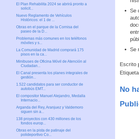
his
El Plan Rehabilita 2024 se abrirá pronto a
solicit...
Se 
Nuevo Reglamento de Vehículos
aut
Históricos: el 1 de ...
docu
Obras en el parque de la Cornisa del
ent
paseo de la D...
públ
Problemas más comunes en los teléfonos
móviles y s...
Se 
La Comunidad de Madrid comprará 175
pisos en la ca...
Minibuses de Oficina Móvil de Atención al
Escrito
Ciudadan...
Etiquet
El Canal presenta los planes integrales de
gestión...
1.522 candidatos para ser conductor de
No ha
autobús EMT...
El compositor Manuel Alejandro, Medalla
Internacio...
Publi
Arganda del Rey, Aranjuez y Valdemoro
siguen sin a...
138 proyectos con 430 millones de los
fondos europ...
Obras en la pista de patinaje del
polideportivo Co...