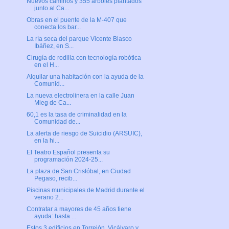
Nuevos caminos y 355 árboles plantados
junto al Ca...
Obras en el puente de la M-407 que
conecta los bar...
La ría seca del parque Vicente Blasco
Ibáñez, en S...
Cirugía de rodilla con tecnología robótica
en el H...
Alquilar una habitación con la ayuda de la
Comunid...
La nueva electrolinera en la calle Juan
Mieg de Ca...
60,1 es la tasa de criminalidad en la
Comunidad de...
La alerta de riesgo de Suicidio (ARSUIC),
en la hi...
El Teatro Español presenta su
programación 2024-25...
La plaza de San Cristóbal, en Ciudad
Pegaso, recib...
Piscinas municipales de Madrid durante el
verano 2...
Contratar a mayores de 45 años tiene
ayuda: hasta ...
Estos 3 edificios en Torrejón, Vicálvaro y