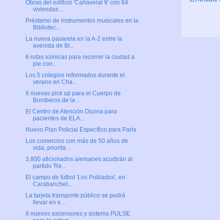
Obras del edificio 'Cañaveral 9' con 84
viviendas ...
Préstamo de instrumentos musicales en la
Bibliotec...
La nueva pasarela en la A-2 entre la
avenida de Br...
6 rutas icónicas para recorrer la ciudad a
pie con...
Los 5 colegios reformados durante el
verano en Cha...
6 nuevas pick up para el Cuerpo de
Bomberos de la ...
El Centro de Atención Diurna para
pacientes de ELA...
Nuevo Plan Policial Específico para Parla
Los comercios con más de 50 años de
vida, priorita...
3.800 aficionados alemanes acudirán al
partido 'Re...
El campo de fútbol 'Los Poblados', en
Carabanchel,...
La tarjeta transporte público se podrá
llevar en e...
6 nuevos ascensores y sistema PULSE