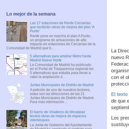
Lo mejor de la semana
Las 17 estaciones de Renfe Cercanías
que recibirán obras de mejora del plan 'A
Punto'
Renfe pone en marcha el plan A Punto ,
un programa de actuaciones de alto
impacto en estaciones de Cercanías de la
Comunidad de Madrid que b...
La Dire
5 alternativas para ampliar Metro hasta
nuevo R
Madrid Nuevo Norte
Federac
La Comunidad de Madrid ha publicado
en el Portal de Trasparencia regional las
organis
5 alternativas que estudia para llevar a
con el o
cabo la ampliación d...
protecci
Juntas Municipales de Distrito de Madrid
A petición de uno de nuestros lectores,
El texto
estas son las direcciones de las 21
Juntas Municipales de Distrito de Madrid .
de que e
Para más información ...
septiem
El barrio de Vinateros de Moratalaz
tendrá obras de mejora de espacios
Los pre
interbloques
sustituy
La Junta de Gobierno del Ayuntamiento
de Madrid ha aprobado el contrato para