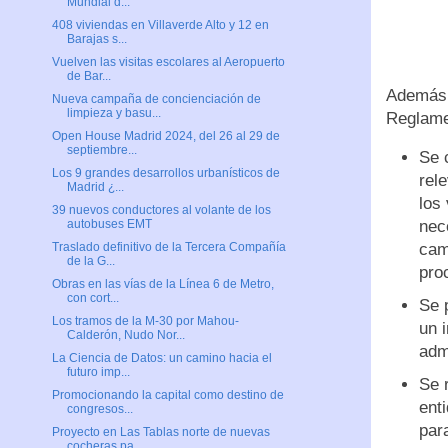
Mundial d...
408 viviendas en Villaverde Alto y 12 en
Barajas s...
Vuelven las visitas escolares al Aeropuerto
de Bar...
Además d
Nueva campaña de concienciación de
limpieza y basu...
Reglame
Open House Madrid 2024, del 26 al 29 de
septiembre...
Se 
Los 9 grandes desarrollos urbanísticos de
rel
Madrid ¿...
los
39 nuevos conductores al volante de los
nec
autobuses EMT
cam
Traslado definitivo de la Tercera Compañía
de la G...
pro
Obras en las vías de la Línea 6 de Metro,
con cort...
Se p
Los tramos de la M-30 por Mahou-
un 
Calderón, Nudo Nor...
adm
La Ciencia de Datos: un camino hacia el
futuro imp...
Se r
Promocionando la capital como destino de
ent
congresos...
par
Proyecto en Las Tablas norte de nuevas
cocheras pa...