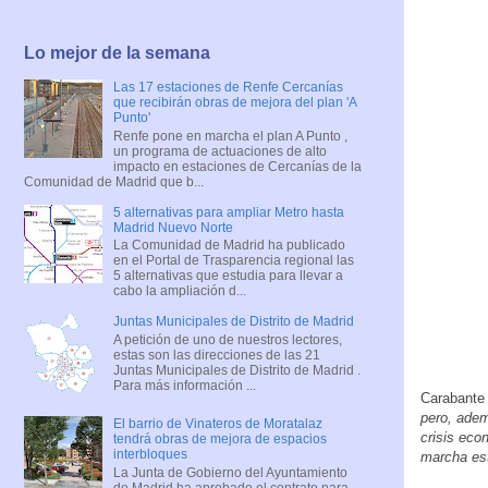
Lo mejor de la semana
Las 17 estaciones de Renfe Cercanías
que recibirán obras de mejora del plan 'A
Punto'
Renfe pone en marcha el plan A Punto ,
un programa de actuaciones de alto
impacto en estaciones de Cercanías de la
Comunidad de Madrid que b...
5 alternativas para ampliar Metro hasta
Madrid Nuevo Norte
La Comunidad de Madrid ha publicado
en el Portal de Trasparencia regional las
5 alternativas que estudia para llevar a
cabo la ampliación d...
Juntas Municipales de Distrito de Madrid
A petición de uno de nuestros lectores,
estas son las direcciones de las 21
Juntas Municipales de Distrito de Madrid .
Para más información ...
Carabante
pero, adem
El barrio de Vinateros de Moratalaz
crisis eco
tendrá obras de mejora de espacios
interbloques
marcha est
La Junta de Gobierno del Ayuntamiento
de Madrid ha aprobado el contrato para