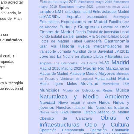
Elecciones mayo 2011
ario acreditar
Elecciones mayo 2015
Elecciones
mayo 2019
Elecciones mayo 2021
Elecciones mayo 2023
iples
Empleo
EMT
enbicipormadrid
Entrevistas por Madrid
 vivienda, la
España
esMADRIDtv
espormadrid
Eurovegas
isos del Plan
Exposiciones en Madrid
Excursiones
Familia
Faro
Ferias y Congresos
de Moncloa
Festival de Otoño
Fiestas de Madrid
Fondo Estatal de Inversión Local
a son
Fondo Estatal para el Empleo y la Sostenibilidad Local
os cuadrados
.
Gastronomía
Fotos de Madrid
Fútbol
Ganadería
Historia
Gran Vía
Huelga
Intercambiadores de
transporte
Jornada Mundial de la Juventud JMJ2011
 cual, si
Jóvenes
La Noche en Blanco
Libros y literatura
Los
propiedad
Madrid
M-30
Ahijones
Los Berrocales
Los Cerros
ces.
Madrid Río Manzanares
Madrid 2016
Madrid 2020
Mayores
Mapas de Madrid
Matadero Madrid
Mercado
la
Metro
Mercamadrid
de Frutas y Verduras de Legazpi
to y recogida
Movilidad
Metro Ligero
Motos
Movimiento 15M
que reducen el
Municipios
Música
Museo de Colecciones Reales
Naturaleza y Medio Ambiente
Navidad
Niños
Niños y
Nieve esquí y snow
jóvenes
Nuestros lectores
Nuestras rutas en bici
Nuevo Estadio Atlético de Madrid
Nueva sede BBVA
Obras e
Obelisco de Calatrava
Infraestructuras
Ocio y Cultura
Operación Campamento
Operación Chamartín