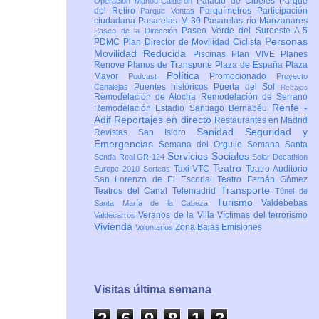
Palacio de Cibeles
Parque
Operación Mahou-Calderón
del Retiro
Parquímetros
Participación
Parque Ventas
ciudadana
Pasarelas M-30
Pasarelas río Manzanares
Paseo Verde del Suroeste A-5
Paseo de la Dirección
Personas
PDMC Plan Director de Movilidad Ciclista
Movilidad Reducida
Piscinas
Plan VIVE
Planes
Renove
Planos de Transporte
Plaza de España
Plaza
Política
Mayor
Promocionado
Podcast
Proyecto
Puentes históricos
Puerta del Sol
Canalejas
Rebajas
Remodelación de Atocha
Remodelación de Serrano
Renfe -
Remodelación Estadio Santiago Bernabéu
Adif
Reportajes en directo
Restaurantes en Madrid
Sanidad
Seguridad y
Revistas
San Isidro
Emergencias
Semana del Orgullo
Semana Santa
Servicios Sociales
Senda Real GR-124
Solar Decathlon
Teatro
Taxi-VTC
Teatro Auditorio
Europe 2010
Sorteos
San Lorenzo de El Escorial
Teatro Fernán Gómez
Transporte
Teatros del Canal
Telemadrid
Túnel de
Turismo
Valdebebas
Santa María de la Cabeza
Veranos de la Villa
Víctimas del terrorismo
Valdecarros
Vivienda
Zona Bajas Emisiones
Voluntarios
Visitas última semana
2
6
9
8
1
3