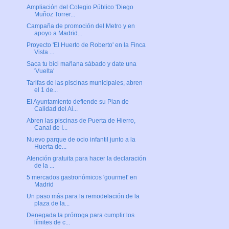
Ampliación del Colegio Público 'Diego
Muñoz Torrer...
Campaña de promoción del Metro y en
apoyo a Madrid...
Proyecto 'El Huerto de Roberto' en la Finca
Vista ...
Saca tu bici mañana sábado y date una
'Vuelta'
Tarifas de las piscinas municipales, abren
el 1 de...
El Ayuntamiento defiende su Plan de
Calidad del Ai...
Abren las piscinas de Puerta de Hierro,
Canal de I...
Nuevo parque de ocio infantil junto a la
Huerta de...
Atención gratuita para hacer la declaración
de la ...
5 mercados gastronómicos 'gourmet' en
Madrid
Un paso más para la remodelación de la
plaza de la...
Denegada la prórroga para cumplir los
límites de c...