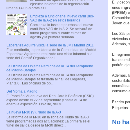
El vicecon
ejecutar las obras de la regeneración
unos
ingr
urbana 14.06-Moratalaz I...
(IPREM) e 
Empieza a funcionar el nuevo carril Bus-
Comunidad 
VAO de la A-2 en estos horarios
Joven que
Comienza la fase de pruebas del nuevo
carril Bus-VAO de la A-2. Se activará de
forma progresiva durante el mes de
Los 235 p
agosto y la primera semana...
viviendas 
Además, si
Esperanza Aguirre visita la sede de la JMJ Madrid 2011
Este mediodía, la presidenta de la Comunidad de Madrid
Esperanza Aguirre ha realizado una visita informal a la
El régimen
sede del Comité Organizador L...
transcurri
podrán eje
La Oficina de Objetos Perdidos de la T4 del Aeropuerto
de Madrid-Barajas
La Oficina de Objetos Perdidos de la T4 del Aeropuerto
Además, la
de Madrid-Barajas se traslada al hall de Llegadas,
sostenibil
Planta 0 . Las oficinas de ob...
neumática 
consumo en
Del Moma a Madrid
El Pabellón Villanueva del Real Jardín Botánico (CSIC)
expone desde el 22 de septiembre y hasta el 14 de
Escrito po
enero la exposición, On-Site, del M...
Etiquetas
La nueva M-30 (V), Nudo de la A-3
La reforma de la M-30 en la zona del Nudo de la A-3
No ha
tiene programadas dos actuaciones: La primera es el
túnel de salida desde la M-30 direcc...