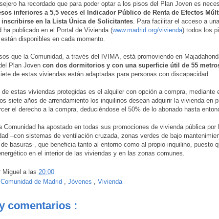
sejero ha recordado que para poder optar a los pisos del Plan Joven es neces
esos inferiores a 5,5 veces el Indicador Público de Renta de Efectos Múlt
inscribirse en la Lista Única de Solicitantes
. Para facilitar el acceso a una
ha publicado en el Portal de Vivienda (
www.madrid.org/vivienda
) todos los p
 están disponibles en cada momento.
isos que la Comunidad, a través del IVIMA, está promoviendo en Majadahond
del Plan Joven
con dos dormitorios y con una superficie útil de 55 metr
ete de estas viviendas están adaptadas para personas con discapacidad.
 de estas viviendas protegidas es el alquiler con opción a compra, mediante el
dos siete años de arrendamiento los inquilinos desean adquirir la vivienda en 
rcer el derecho a la compra, deduciéndose el 50% de lo abonado hasta enton
 Comunidad ha apostado en todas sus promociones de vivienda pública por 
idad –con sistemas de ventilación cruzada, zonas verdes de bajo mantenimien
de basuras-, que beneficia tanto al entorno como al propio inquilino, puesto 
ergético en el interior de las viviendas y en las zonas comunes.
r
Miguel
a las
20:00
:
Comunidad de Madrid
,
Jóvenes
,
Vivienda
y comentarios :