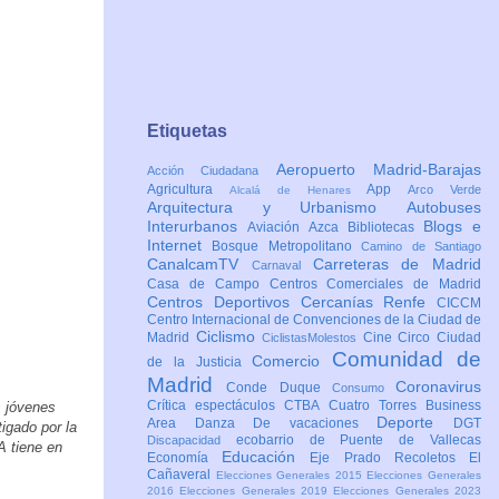
Etiquetas
Aeropuerto Madrid-Barajas
Acción Ciudadana
Agricultura
App
Arco Verde
Alcalá de Henares
Arquitectura y Urbanismo
Autobuses
Interurbanos
Blogs e
Aviación
Azca
Bibliotecas
Internet
Bosque Metropolitano
Camino de Santiago
CanalcamTV
Carreteras de Madrid
Carnaval
Casa de Campo
Centros Comerciales de Madrid
Centros Deportivos
Cercanías Renfe
CICCM
Centro Internacional de Convenciones de la Ciudad de
Ciclismo
Madrid
Cine
Circo
Ciudad
CiclistasMolestos
Comunidad de
Comercio
de la Justicia
Madrid
Coronavirus
Conde Duque
Consumo
Crítica espectáculos
CTBA Cuatro Torres Business
s jóvenes
Deporte
Area
Danza
De vacaciones
DGT
igado por la
ecobarrio de Puente de Vallecas
Discapacidad
A tiene en
Educación
Economía
Eje Prado Recoletos
El
Cañaveral
Elecciones Generales 2015
Elecciones Generales
2016
Elecciones Generales 2019
Elecciones Generales 2023