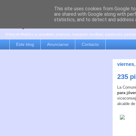
This site uses cookies from Google to 
are shared with Google along with per
es por madrid
statistics, and to detect and address 
El blog de Madrid y su actualidad, proyectos, transporte, movilidad, arquitectura, partici
Este blog
Anunciarse
Contacto
viernes
235 p
La Comuni
para jóve
viceconsej
alcalde de