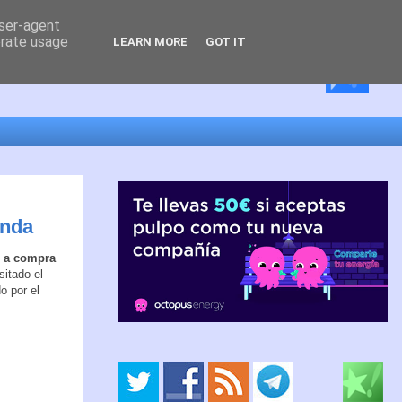
user-agent
erate usage
LEARN MORE
GOT IT
onda
n a compra
itado el
o por el