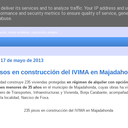
deliver its services and to analyze traffic. Your IP address and 
formance and security metrics to ensure quality of service, gen
abuse.
pación, medio ambiente, educación, empleo, ...
, 17 de mayo de 2013
isos en construcción del IVIMA en Majadah
dad construye 235 viviendas protegidas
en régimen de alquiler con opció
nes menores de 35 años
en el municipio de Majadahonda, cuyas obras ha vis
ero de Transportes, Infraestructuras y Vivienda, Borja Carabante, acompañad
 la localidad, Narciso de Foxa.