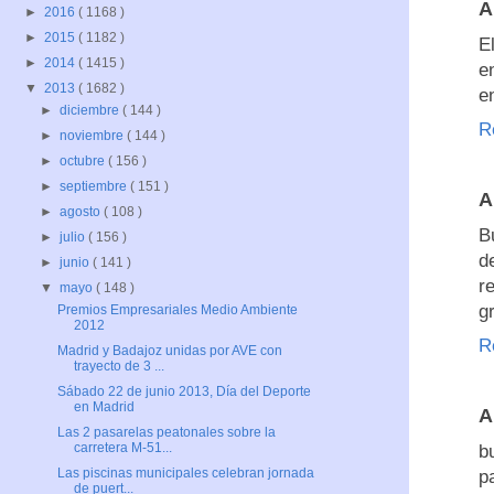
A
►
2016
( 1168 )
►
2015
( 1182 )
E
►
2014
( 1415 )
e
▼
2013
( 1682 )
e
►
diciembre
( 144 )
R
►
noviembre
( 144 )
►
octubre
( 156 )
►
septiembre
( 151 )
A
►
agosto
( 108 )
B
►
julio
( 156 )
d
►
junio
( 141 )
r
▼
mayo
( 148 )
g
Premios Empresariales Medio Ambiente
2012
R
Madrid y Badajoz unidas por AVE con
trayecto de 3 ...
Sábado 22 de junio 2013, Día del Deporte
en Madrid
A
Las 2 pasarelas peatonales sobre la
carretera M-51...
b
Las piscinas municipales celebran jornada
p
de puert...