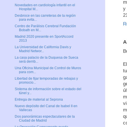
m
Novedades en cardiología infantil en el
y
Hospital M...
2
Desbroce en las carreteras de la región
para evita...
R
Centro de Parálisis Cerebral Fundación
Bobath en M...
Madrid 2020 presente en SportAccord
2013
A
La Universidad de California Davis y
B
Madrid Networ...
La casa palacio de la Duquesa de Sueca
será derrib...
E
Una Oficina Municipal de Control de Muros
t
para com...
g
Libertad de fijar temporadas de rebajas y
promocio...
g
Sistema de información sobre el estado del
ú
túnel y...
m
Entrega de material al Seprona
v
Nuevo depósito del Canal de Isabel II en
m
Vallecas
q
Dos panorámicas espectaculares de la
Ciudad de Madrid
c