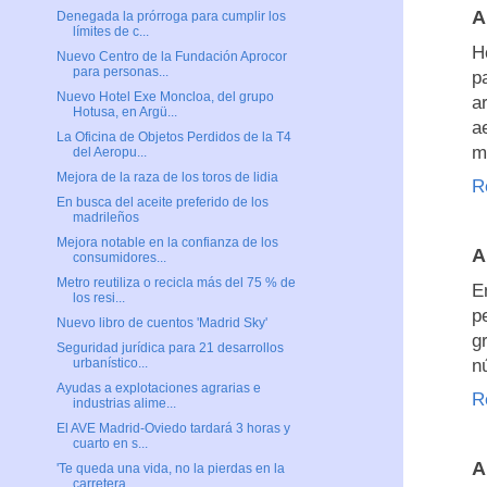
A
Denegada la prórroga para cumplir los
límites de c...
H
Nuevo Centro de la Fundación Aprocor
para personas...
p
Nuevo Hotel Exe Moncloa, del grupo
a
Hotusa, en Argü...
a
La Oficina de Objetos Perdidos de la T4
m
del Aeropu...
Mejora de la raza de los toros de lidia
R
En busca del aceite preferido de los
madrileños
Mejora notable en la confianza de los
A
consumidores...
Metro reutiliza o recicla más del 75 % de
E
los resi...
p
Nuevo libro de cuentos 'Madrid Sky'
g
Seguridad jurídica para 21 desarrollos
n
urbanístico...
Ayudas a explotaciones agrarias e
R
industrias alime...
El AVE Madrid-Oviedo tardará 3 horas y
cuarto en s...
A
'Te queda una vida, no la pierdas en la
carretera,...