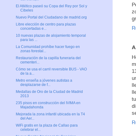
P
El Atlético paseó su Copa del Rey por Sol y
Cibeles
z
Nuevo Portal del Ciudadano de madrid.org
g
Libre elección de centro para plazas
R
concertadas e...
10 nuevas plazas de alojamiento temporal
para las ...
A
La Comunidad prohíbe hacer fuego en
zonas forestal...
H
Restauración de la capilla funeraria del
cementeri...
m
Cómo se usa el carril reversible BUS - VAO
1
de la a...
u
Metro enseña a jóvenes autistas a
l
desplazarse de f...
l
Medallas de Oro de la Ciudad de Madrid
2013
t
235 pisos en construcción del IVIMA en
d
Majadahonda
s
Mejorada la zona infantil ubicada en la T4
del Aer...
R
WiFi gratis en la plaza de Callao para
celebrar el...