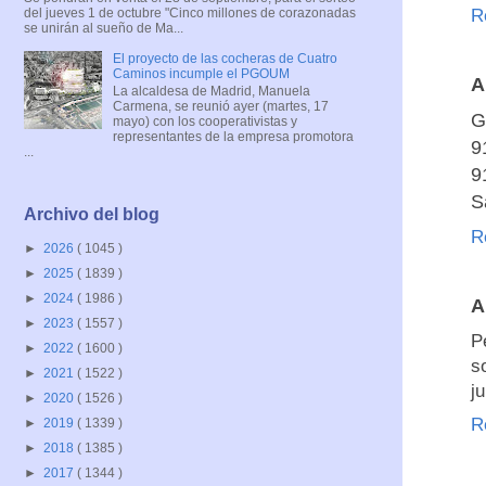
del jueves 1 de octubre "Cinco millones de corazonadas
R
se unirán al sueño de Ma...
El proyecto de las cocheras de Cuatro
Caminos incumple el PGOUM
A
La alcaldesa de Madrid, Manuela
Carmena, se reunió ayer (martes, 17
G
mayo) con los cooperativistas y
representantes de la empresa promotora
9
...
9
S
Archivo del blog
R
►
2026
( 1045 )
►
2025
( 1839 )
►
2024
( 1986 )
A
►
2023
( 1557 )
P
►
2022
( 1600 )
s
►
2021
( 1522 )
j
►
2020
( 1526 )
R
►
2019
( 1339 )
►
2018
( 1385 )
►
2017
( 1344 )