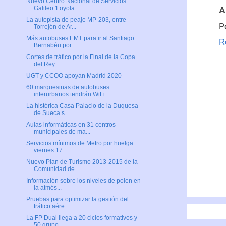
Nuevo Centro Nacional de Servicios
Galileo 'Loyola...
A
La autopista de peaje MP-203, entre
P
Torrejón de Ar...
Más autobuses EMT para ir al Santiago
R
Bernabéu por...
Cortes de tráfico por la Final de la Copa
del Rey ...
UGT y CCOO apoyan Madrid 2020
60 marquesinas de autobuses
interurbanos tendrán WiFi
La histórica Casa Palacio de la Duquesa
de Sueca s...
Aulas informáticas en 31 centros
municipales de ma...
Servicios mínimos de Metro por huelga:
viernes 17 ...
Nuevo Plan de Turismo 2013-2015 de la
Comunidad de...
Información sobre los niveles de polen en
la atmós...
Pruebas para optimizar la gestión del
tráfico aére...
La FP Dual llega a 20 ciclos formativos y
50 grupo...