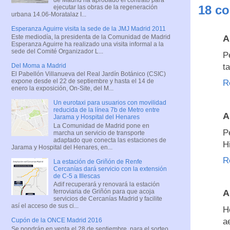
18 co
ejecutar las obras de la regeneración
urbana 14.06-Moratalaz I...
Esperanza Aguirre visita la sede de la JMJ Madrid 2011
Este mediodía, la presidenta de la Comunidad de Madrid
A
Esperanza Aguirre ha realizado una visita informal a la
sede del Comité Organizador L...
P
Del Moma a Madrid
t
El Pabellón Villanueva del Real Jardín Botánico (CSIC)
expone desde el 22 de septiembre y hasta el 14 de
R
enero la exposición, On-Site, del M...
Un eurotaxi para usuarios con movilidad
reducida de la línea 7b de Metro entre
A
Jarama y Hospital del Henares
La Comunidad de Madrid pone en
P
marcha un servicio de transporte
adaptado que conecta las estaciones de
H
Jarama y Hospital del Henares, en...
R
La estación de Griñón de Renfe
Cercanías dará servicio con la extensión
de C-5 a Illescas
Adif recuperará y renovará la estación
A
ferroviaria de Griñón para que acoja
servicios de Cercanías Madrid y facilite
así el acceso de sus ci...
H
a
Cupón de la ONCE Madrid 2016
Se pondrán en venta el 28 de septiembre, para el sorteo