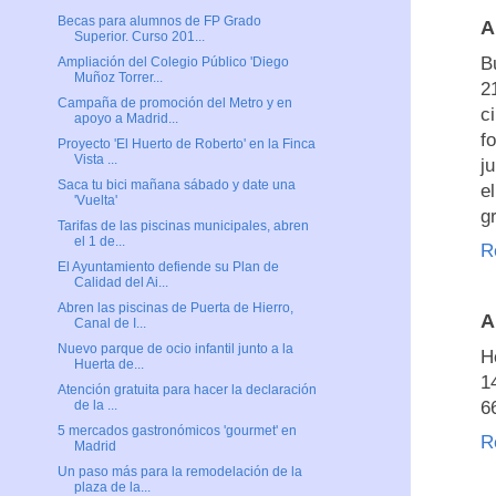
Becas para alumnos de FP Grado
A
Superior. Curso 201...
B
Ampliación del Colegio Público 'Diego
Muñoz Torrer...
2
Campaña de promoción del Metro y en
c
apoyo a Madrid...
f
Proyecto 'El Huerto de Roberto' en la Finca
Vista ...
j
Saca tu bici mañana sábado y date una
e
'Vuelta'
g
Tarifas de las piscinas municipales, abren
el 1 de...
R
El Ayuntamiento defiende su Plan de
Calidad del Ai...
Abren las piscinas de Puerta de Hierro,
A
Canal de I...
Nuevo parque de ocio infantil junto a la
H
Huerta de...
1
Atención gratuita para hacer la declaración
6
de la ...
5 mercados gastronómicos 'gourmet' en
R
Madrid
Un paso más para la remodelación de la
plaza de la...