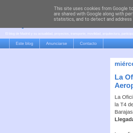
This site uses cookies from Google to 
are shared with Google along with per
es por madrid
statistics, and to detect and address
El blog de Madrid y su actualidad, proyectos, transporte, movilidad, arquitectura, partici
Este blog
Anunciarse
Contacto
miérc
La Of
Aerop
La Ofic
la T4 d
Barajas
Llegada