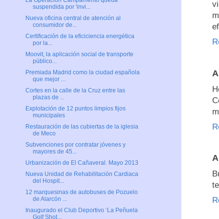
La Operación Campamento queda
v
suspendida por 'invi...
m
Nueva oficina central de atención al
consumidor de...
e
Certificación de la eficiciencia energética
R
por la...
Moovit, la aplicación social de transporte
público...
A
Premiada Madrid como la ciudad española
que mejor ...
H
Cortes en la calle de la Cruz entre las
plazas de ...
C
Explotación de 12 puntos limpios fijos
m
municipales
R
Restauración de las cubiertas de la iglesia
de Meco
Subvenciones por contratar jóvenes y
mayores de 45...
A
Urbanización de El Cañaveral. Mayo 2013
B
Nueva Unidad de Rehabilitación Cardiaca
del Hospit...
t
12 marquesinas de autobuses de Pozuelo
R
de Alarcón ...
Inaugurado el Club Deportivo ‘La Peñuela
Golf Shot...