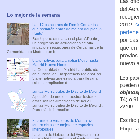
Las ofi
del Aer
Lo mejor de la semana
recogie
2012,
c
Las 17 estaciones de Renfe Cercanías
que recibirán obras de mejora del plan 'A
pertene
Punto'
Renfe pone en marcha el plan A Punto ,
por pas
un programa de actuaciones de alto
que en 
impacto en estaciones de Cercanías de la
Comunidad de Madrid que b...
previos
5 alternativas para ampliar Metro hasta
nuevo a
Madrid Nuevo Norte
La Comunidad de Madrid ha publicado
en el Portal de Trasparencia regional las
Los pasa
5 alternativas que estudia para llevar a
cabo la ampliación d...
pueden d
objeto
Juntas Municipales de Distrito de Madrid
A petición de uno de nuestros lectores,
T4) o 91
estas son las direcciones de las 21
Juntas Municipales de Distrito de Madrid .
22:00
.
Para más información ...
Escrito
El barrio de Vinateros de Moratalaz
tendrá obras de mejora de espacios
Etiquet
interbloques
La Junta de Gobierno del Ayuntamiento
de Madrid ha aprobado el contrato para