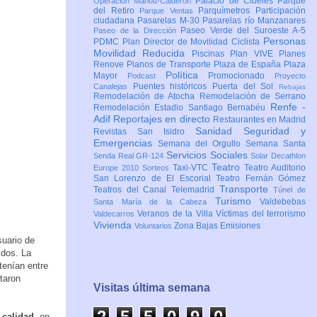
Palacio de Cibeles
Parque
Operación Mahou-Calderón
del Retiro
Parquímetros
Participación
Parque Ventas
ciudadana
Pasarelas M-30
Pasarelas río Manzanares
Paseo Verde del Suroeste A-5
Paseo de la Dirección
Personas
PDMC Plan Director de Movilidad Ciclista
Movilidad Reducida
Piscinas
Plan VIVE
Planes
Renove
Planos de Transporte
Plaza de España
Plaza
Política
Mayor
Promocionado
Podcast
Proyecto
Puentes históricos
Puerta del Sol
Canalejas
Rebajas
Remodelación de Atocha
Remodelación de Serrano
Renfe -
Remodelación Estadio Santiago Bernabéu
Adif
Reportajes en directo
Restaurantes en Madrid
Sanidad
Seguridad y
Revistas
San Isidro
Emergencias
Semana del Orgullo
Semana Santa
Servicios Sociales
Senda Real GR-124
Solar Decathlon
Teatro
Taxi-VTC
Teatro Auditorio
Europe 2010
Sorteos
San Lorenzo de El Escorial
Teatro Fernán Gómez
Transporte
Teatros del Canal
Telemadrid
Túnel de
Turismo
Valdebebas
Santa María de la Cabeza
Veranos de la Villa
Víctimas del terrorismo
Valdecarros
Vivienda
Zona Bajas Emisiones
Voluntarios
suario de
idos. La
tenían entre
taron
Visitas última semana
2
5
5
0
9
0
 calidad
, en