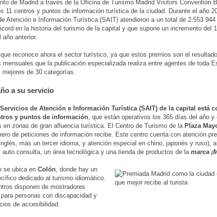
to de Madrid a través de la Oficina de Turismo Madrid Visitors Convention 
os 11 centros y puntos de información turística de la ciudad. Durante el año 2
de Atención e Información Turística (SAIT) atendieron a un total de 2.553.944
récord en la historia del turismo de la capital y que supone un incremento del
 año anterior.
 que reconoce ahora el sector turístico, ya que estos premios son el resultado
 mensuales que la publicación especializada realiza entre agentes de toda 
os mejores de 30 categorías.
año a su servicio
 Servicios de Atención e Información Turística (SAIT) de la capital está
ntros y puntos de información
, que están operativos los 365 días del año y
s en zonas de gran afluencia turística. El Centro de Turismo de la
Plaza May
ro de peticiones de información recibe. Este centro cuenta con atención pre
inglés, más un tercer idioma, y atención especial en chino, japonés y ruso), 
, auto consulta, un área tecnológica y una tienda de productos de la
marca ¡
o se ubica en
Colón
, donde hay un
cífico dedicado al turismo idiomático.
tros disponen de mostradores
 para personas con discapacidad y
cios de accesibilidad.