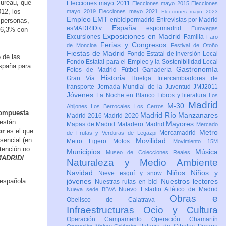
Bureau, que
Elecciones mayo 2011
Elecciones mayo 2015
Elecciones
012, los
mayo 2019
Elecciones mayo 2021
Elecciones mayo 2023
Empleo
EMT
enbicipormadrid
Entrevistas por Madrid
 personas,
España
esMADRIDtv
espormadrid
Eurovegas
 16,3% con
Exposiciones en Madrid
Excursiones
Familia
Faro
Ferias y Congresos
de Moncloa
Festival de Otoño
Fiestas de Madrid
Fondo Estatal de Inversión Local
 de las
Fondo Estatal para el Empleo y la Sostenibilidad Local
España para
Gastronomía
Fotos de Madrid
Fútbol
Ganadería
Historia
Gran Vía
Huelga
Intercambiadores de
transporte
Jornada Mundial de la Juventud JMJ2011
Jóvenes
La Noche en Blanco
Libros y literatura
Los
Madrid
M-30
Ahijones
Los Berrocales
Los Cerros
 compuesta
Madrid Río Manzanares
Madrid 2016
Madrid 2020
 están
Mayores
Mapas de Madrid
Matadero Madrid
Mercado
or
es el que
Metro
Mercamadrid
de Frutas y Verduras de Legazpi
sencial (en
Movilidad
Metro Ligero
Motos
Movimiento 15M
atención no
Municipios
Música
Museo de Colecciones Reales
MADRID!
Naturaleza y Medio Ambiente
Navidad
Niños
Niños y
Nieve esquí y snow
jóvenes
Nuestros lectores
Nuestras rutas en bici
Nuevo Estadio Atlético de Madrid
Nueva sede BBVA
Obras e
Obelisco de Calatrava
Infraestructuras
Ocio y Cultura
Operación Campamento
Operación Chamartín