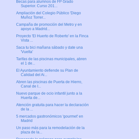
Becas para alumnos de FP Grado
Superior. Curso 201...
Ampliación del Colegio Público 'Diego
Muñoz Torrer...
Campaña de promoción del Metro y en
apoyo a Madrid...
Proyecto 'El Huerto de Roberto' en la Finca
Vista ...
Saca tu bici mañana sábado y date una
'Vuelta'
Tarifas de las piscinas municipales, abren
el 1 de...
El Ayuntamiento defiende su Plan de
Calidad del Ai...
Abren las piscinas de Puerta de Hierro,
Canal de I...
Nuevo parque de ocio infantil junto a la
Huerta de...
Atención gratuita para hacer la declaración
de la ...
5 mercados gastronómicos 'gourmet' en
Madrid
Un paso más para la remodelación de la
plaza de la...