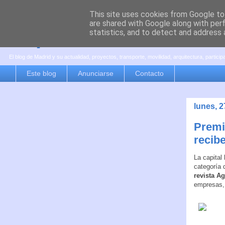
This site uses cookies from Google to 
are shared with Google along with per
es por madrid
statistics, and to detect and address 
El blog de Madrid y su actualidad, proyectos, transporte, movilidad, arquitectura, partici
Este blog
Anunciarse
Contacto
lunes, 
Premi
recibe
La capital
categoría 
revista Ag
empresas, 