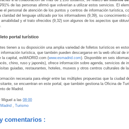
99'91% de las personas afirmó que volverían a utilizar estos servicios. El el
ue el personal de atención de los puntos y centros de información turística, 
a claridad del lenguaje utilizado por los informadores (9,39), su conocimiento 
u amabilidad y el trato ofrecidos (9,32) son algunos de los aspectos que obtu
.
eto portal turístico
ntes tienen a su disposición una amplia variedad de folletos turísticos en est
 información turística, que también pueden descargarse en la web oficial de 
de la capital, esMADRID.com (
www.esmadrid.com
). Disponible en seis idiomas
ancés, chino, ruso y japonés), ofrece información sobre agenda, servicios de i
visitas guiadas, restaurantes, hoteles, museos y otros centros culturales de la
formación necesaria para elegir entre las múltiples propuestas que la ciudad 
visitante, se encuentran en este portal, que también gestiona la Oficina de Tu
nto de Madrid.
r
Miguel
a las
08:00
:
Madrid
,
Turismo
y comentarios :