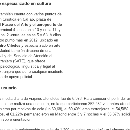
 especializado en cultura
 también cuenta con varios puntos de
n turística en
Callao, plaza de
l Paseo del Arte y el aeropuerto de
erminal 4 -en la sala 10 y en la 11- y
nal 2 -entre las salas 5 y 6-). A ellos
tro punto más en 2012, ubicado en
tro Cibeles
y especializado en arte
 Madrid también dispone de una
il y del Servicio de Atención al
tranjero (SATE), que ofrece
psicológica, lingüística y legal al
xtranjero que sufre cualquier incidente
ra de apoyo policial.
l usuario
a media diaria de viajeros atendidos fue de 6.978. Para conocer el perfil del u
icios se realizó una encuesta, en la que participaron 352.252 visitantes atend
nieron por motivos de ocio (un 69,68), el 60,49% eran extranjeros, el 54,58% 
os, el 61,22% permanecieron en Madrid entre 3 y 7 noches y el 35,37% solici
n sobre orientación.
acias a la colaboración de más de 1.200 usuarios, se realizó
un informe de