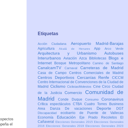
Etiquetas
Aeropuerto Madrid-Barajas
Acción Ciudadana
Agricultura
App
Arco Verde
Alcalá de Henares
Arquitectura y Urbanismo
Autobuses
Interurbanos
Blogs e
Aviación
Azca
Bibliotecas
Internet
Bosque Metropolitano
Camino de Santiago
CanalcamTV
Carreteras de Madrid
Carnaval
Casa de Campo
Centros Comerciales de Madrid
Centros Deportivos
Cercanías Renfe
CICCM
Centro Internacional de Convenciones de la Ciudad de
Ciclismo
Madrid
Cine
Circo
Ciudad
CiclistasMolestos
Comunidad de
Comercio
de la Justicia
Madrid
Coronavirus
Conde Duque
Consumo
Crítica espectáculos
CTBA Cuatro Torres Business
Deporte
Area
Danza
De vacaciones
DGT
ecobarrio de Puente de Vallecas
Discapacidad
Educación
Economía
Eje Prado Recoletos
El
aspectos
Cañaveral
Elecciones Generales 2015
Elecciones Generales
mpeña el
2016
Elecciones Generales 2019
Elecciones Generales 2023