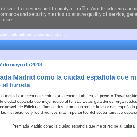
deliver its services and to analyze traffic. Your IP address and 
formance and security metrics to ensure quality of service, gen
abuse.
pación, medio ambiente, educación, empleo, ...
27 de mayo de 2013
ada Madrid como la ciudad española que m
 al turista
 ha recibido un reconocimiento a su atención turística, el
premio Travelrank
de ciudad española que mejor recibe al turista. Estos galardones, organizados
enttravel
, de Ediciones Jaguar, destacan anualmente la labor desempeñada p
las instituciones y los directivos más importantes del sector turístico españo