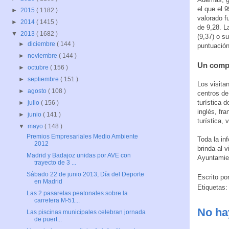
el que el 
►
2015
( 1182 )
valorado f
►
2014
( 1415 )
de 9,28. L
▼
2013
( 1682 )
(9,37) o s
►
diciembre
( 144 )
puntuación
►
noviembre
( 144 )
Un compl
►
octubre
( 156 )
►
septiembre
( 151 )
Los visita
►
agosto
( 108 )
centros de
turística 
►
julio
( 156 )
inglés, fr
►
junio
( 141 )
turística, 
▼
mayo
( 148 )
Premios Empresariales Medio Ambiente
Toda la in
2012
brinda al 
Madrid y Badajoz unidas por AVE con
Ayuntamie
trayecto de 3 ...
Sábado 22 de junio 2013, Día del Deporte
Escrito po
en Madrid
Etiquetas
Las 2 pasarelas peatonales sobre la
carretera M-51...
No ha
Las piscinas municipales celebran jornada
de puert...