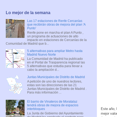
Lo mejor de la semana
Las 17 estaciones de Renfe Cercanías
que recibirán obras de mejora del plan 'A
Punto'
Renfe pone en marcha el plan A Punto ,
un programa de actuaciones de alto
impacto en estaciones de Cercanías de la
Comunidad de Madrid que b...
5 alternativas para ampliar Metro hasta
Madrid Nuevo Norte
La Comunidad de Madrid ha publicado
en el Portal de Trasparencia regional las
5 alternativas que estudia para llevar a
cabo la ampliación d...
Juntas Municipales de Distrito de Madrid
A petición de uno de nuestros lectores,
estas son las direcciones de las 21
Juntas Municipales de Distrito de Madrid .
Para más información ...
El barrio de Vinateros de Moratalaz
tendrá obras de mejora de espacios
Este año, 
interbloques
La Junta de Gobierno del Ayuntamiento
mejor valo
de Madrid ha aprobado el contrato para