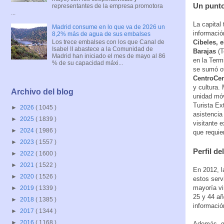
Un punto
representantes de la empresa promotora
...
La capital
Madrid consume en lo que va de 2026 un
informació
8,2% más de agua de sus embalses
Cibeles, e
Los trece embalses con los que Canal de
Isabel II abastece a la Comunidad de
Barajas
(T
Madrid han iniciado el mes de mayo al 86
en la Termi
% de su capacidad máxi...
se sumó o
CentroCen
y cultura.
Archivo del blog
unidad móv
Turista Ex
►
2026
( 1045 )
asistencia 
►
2025
( 1839 )
visitante e
►
2024
( 1986 )
que requie
►
2023
( 1557 )
Perfil de
►
2022
( 1600 )
►
2021
( 1522 )
En 2012, l
►
2020
( 1526 )
estos serv
mayoría vi
►
2019
( 1339 )
25 y 44 añ
►
2018
( 1385 )
informació
►
2017
( 1344 )
►
2016
( 1168 )
Además, gr