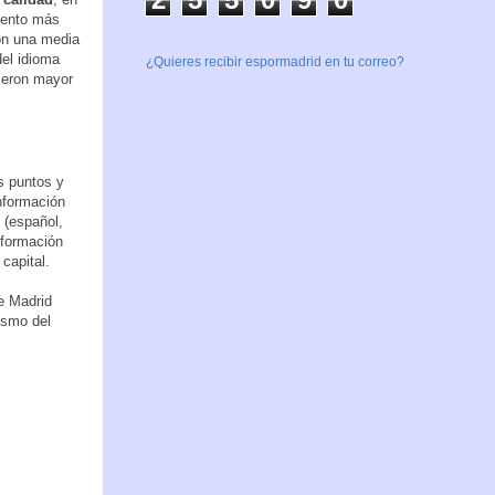
emento más
con una media
del idioma
¿Quieres recibir espormadrid en tu correo?
vieron mayor
os puntos y
información
 (español,
nformación
 capital.
de Madrid
rismo del