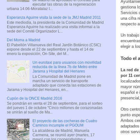
Ayuntamien
ejecutar las obras de la regeneración
gestiona l
urbana 14.06-Moratalaz I...
Servicios 
Esperanza Aguirre visita la sede de la JMJ Madrid 2011
una cifra 
Este mediodía, la presidenta de la Comunidad de Madrid
respecto al
Esperanza Aguirre ha realizado una visita informal a la
sede del Comité Organizador L...
Un trabajo
Del Moma a Madrid
encuentras
El Pabellón Villanueva del Real Jardín Botánico (CSIC)
elegir a l
expone desde el 22 de septiembre y hasta el 14 de
enero la exposición, On-Site, del M...
Todo el 
Un eurotaxi para usuarios con movilidad
reducida de la línea 7b de Metro entre
La red de
Jarama y Hospital del Henares
por 11 ce
La Comunidad de Madrid pone en
marcha un servicio de transporte
localizado
adaptado que conecta las estaciones de
mayor núme
Jarama y Hospital del Henares, en...
español e 
presencial
Cupón de la ONCE Madrid 2016
Se pondrán en venta el 28 de septiembre, para el sorteo
del jueves 1 de octubre "Cinco millones de corazonadas
Otro centr
se unirán al sueño de Ma...
punto espe
Ambos cen
El proyecto de las cocheras de Cuatro
Caminos incumple el PGOUM
adaptados
La alcaldesa de Madrid, Manuela
otros servi
Carmena, se reunió ayer (martes, 17
mayo) con los cooperativistas y