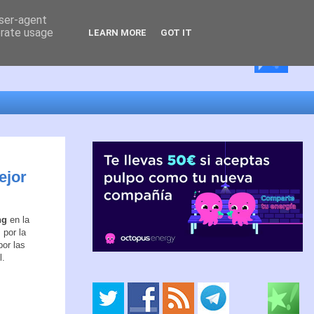
user-agent
erate usage
LEARN MORE
GOT IT
ejor
ing
en la
 por la
or las
l.