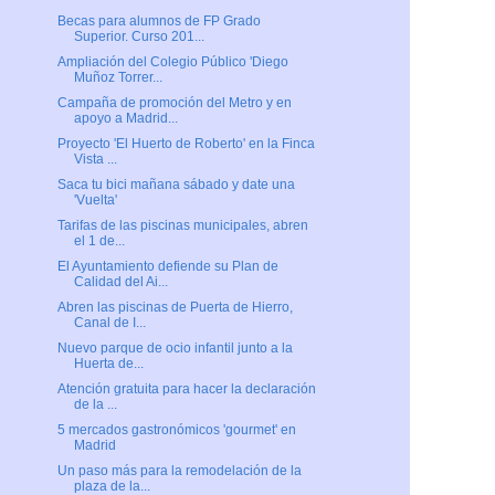
Becas para alumnos de FP Grado
Superior. Curso 201...
Ampliación del Colegio Público 'Diego
Muñoz Torrer...
Campaña de promoción del Metro y en
apoyo a Madrid...
Proyecto 'El Huerto de Roberto' en la Finca
Vista ...
Saca tu bici mañana sábado y date una
'Vuelta'
Tarifas de las piscinas municipales, abren
el 1 de...
El Ayuntamiento defiende su Plan de
Calidad del Ai...
Abren las piscinas de Puerta de Hierro,
Canal de I...
Nuevo parque de ocio infantil junto a la
Huerta de...
Atención gratuita para hacer la declaración
de la ...
5 mercados gastronómicos 'gourmet' en
Madrid
Un paso más para la remodelación de la
plaza de la...