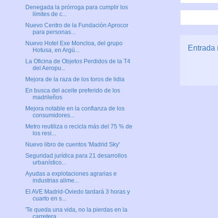
Denegada la prórroga para cumplir los
límites de c...
Nuevo Centro de la Fundación Aprocor
para personas...
Nuevo Hotel Exe Moncloa, del grupo
Entrada 
Hotusa, en Argü...
La Oficina de Objetos Perdidos de la T4
del Aeropu...
Mejora de la raza de los toros de lidia
En busca del aceite preferido de los
madrileños
Mejora notable en la confianza de los
consumidores...
Metro reutiliza o recicla más del 75 % de
los resi...
Nuevo libro de cuentos 'Madrid Sky'
Seguridad jurídica para 21 desarrollos
urbanístico...
Ayudas a explotaciones agrarias e
industrias alime...
El AVE Madrid-Oviedo tardará 3 horas y
cuarto en s...
'Te queda una vida, no la pierdas en la
carretera,...