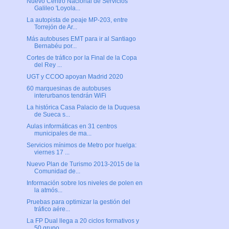
Nuevo Centro Nacional de Servicios
Galileo 'Loyola...
La autopista de peaje MP-203, entre
Torrejón de Ar...
Más autobuses EMT para ir al Santiago
Bernabéu por...
Cortes de tráfico por la Final de la Copa
del Rey ...
UGT y CCOO apoyan Madrid 2020
60 marquesinas de autobuses
interurbanos tendrán WiFi
La histórica Casa Palacio de la Duquesa
de Sueca s...
Aulas informáticas en 31 centros
municipales de ma...
Servicios mínimos de Metro por huelga:
viernes 17 ...
Nuevo Plan de Turismo 2013-2015 de la
Comunidad de...
Información sobre los niveles de polen en
la atmós...
Pruebas para optimizar la gestión del
tráfico aére...
La FP Dual llega a 20 ciclos formativos y
50 grupo...