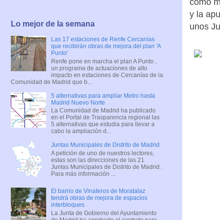
como mu
y la ap
Lo mejor de la semana
unos Ju
Las 17 estaciones de Renfe Cercanías
que recibirán obras de mejora del plan 'A
Punto'
Renfe pone en marcha el plan A Punto ,
un programa de actuaciones de alto
impacto en estaciones de Cercanías de la
Comunidad de Madrid que b...
5 alternativas para ampliar Metro hasta
Madrid Nuevo Norte
La Comunidad de Madrid ha publicado
en el Portal de Trasparencia regional las
5 alternativas que estudia para llevar a
cabo la ampliación d...
Juntas Municipales de Distrito de Madrid
A petición de uno de nuestros lectores,
estas son las direcciones de las 21
Juntas Municipales de Distrito de Madrid .
Para más información ...
El barrio de Vinateros de Moratalaz
tendrá obras de mejora de espacios
interbloques
La Junta de Gobierno del Ayuntamiento
de Madrid ha aprobado el contrato para