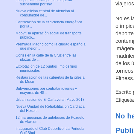
La Operación Campamento queda
viajeros
suspendida por 'invi...
Nueva oficina central de atención al
consumidor de...
No es l
Certificación de la eficiciencia energética
olímpic
por la...
deporte
Moovit, la aplicación social de transporte
público...
contemp
Premiada Madrid como la ciudad española
imágene
que mejor ...
madrile
Cortes en la calle de la Cruz entre las
plazas de ...
de los 
Explotación de 12 puntos limpios fijos
torneos
municipales
Fitness
Restauración de las cubiertas de la iglesia
de Meco
Subvenciones por contratar jóvenes y
Escrito
mayores de 45...
Etiquet
Urbanización de El Cañaveral. Mayo 2013
Nueva Unidad de Rehabilitación Cardiaca
del Hospit...
No ha
12 marquesinas de autobuses de Pozuelo
de Alarcón ...
Publi
Inaugurado el Club Deportivo ‘La Peñuela
Golf Shot...