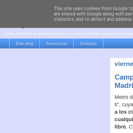
This site uses cookies from Google to 
are shared with Google along with per
es por madrid
statistics, and to detect and address
El blog de Madrid y su actualidad, proyectos, transporte, movilidad, arquitectura, partici
Este blog
Anunciarse
Contacto
viern
Camp
Madr
Metro d
ti”, cu
a los c
cualqui
libre
. 