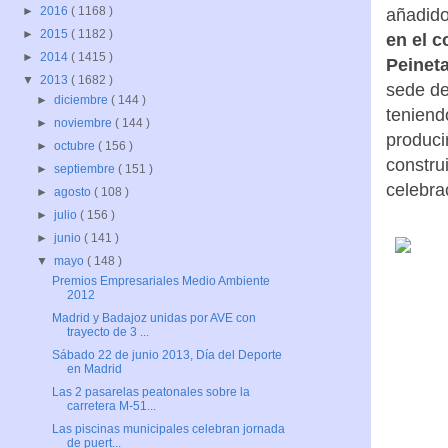
►
2016
( 1168 )
añadido
►
2015
( 1182 )
en el c
►
2014
( 1415 )
Peinet
▼
2013
( 1682 )
sede de
►
diciembre
( 144 )
teniend
►
noviembre
( 144 )
produci
►
octubre
( 156 )
construi
►
septiembre
( 151 )
celebra
►
agosto
( 108 )
►
julio
( 156 )
►
junio
( 141 )
▼
mayo
( 148 )
Premios Empresariales Medio Ambiente
2012
Madrid y Badajoz unidas por AVE con
trayecto de 3 ...
Sábado 22 de junio 2013, Día del Deporte
en Madrid
Las 2 pasarelas peatonales sobre la
carretera M-51...
Las piscinas municipales celebran jornada
de puert...