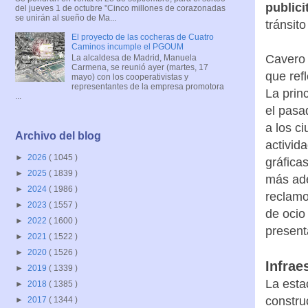
publici
del jueves 1 de octubre "Cinco millones de corazonadas
se unirán al sueño de Ma...
tránsit
El proyecto de las cocheras de Cuatro
Caminos incumple el PGOUM
Cavero 
La alcaldesa de Madrid, Manuela
Carmena, se reunió ayer (martes, 17
que ref
mayo) con los cooperativistas y
representantes de la empresa promotora
La prin
...
el pasa
a los c
Archivo del blog
activid
►
2026
( 1045 )
gráficas
►
2025
( 1839 )
más ade
►
2024
( 1986 )
reclamos
►
2023
( 1557 )
de ocio
►
2022
( 1600 )
present
►
2021
( 1522 )
►
2020
( 1526 )
Infrae
►
2019
( 1339 )
La esta
►
2018
( 1385 )
constru
►
2017
( 1344 )