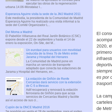
ejecutar las obras de la regeneración
urbana 14.06-Moratalaz I...
Esperanza Aguirre visita la sede de la JMJ Madrid 2011
Este mediodía, la presidenta de la Comunidad de Madrid
Esperanza Aguirre ha realizado una visita informal a la
sede del Comité Organizador L...
Del Moma a Madrid
El cons
El Pabellón Villanueva del Real Jardín Botánico (CSIC)
acompañ
expone desde el 22 de septiembre y hasta el 14 de
enero la exposición, On-Site, del M...
2020, e
Un eurotaxi para usuarios con movilidad
primero
reducida de la línea 7b de Metro entre
Jarama y Hospital del Henares
infraes
La Comunidad de Madrid pone en
deporti
marcha un servicio de transporte
adaptado que conecta las estaciones de
siempre
Jarama y Hospital del Henares, en...
es por 
La estación de Griñón de Renfe
Cercanías dará servicio con la extensión
traspor
de C-5 a Illescas
Adif recuperará y renovará la estación
ferroviaria de Griñón para que acoja
La camp
servicios de Cercanías Madrid y facilite
así el acceso de sus ci...
cartele
Cupón de la ONCE Madrid 2016
de Metr
Se pondrán en venta el 28 de septiembre, para el sorteo