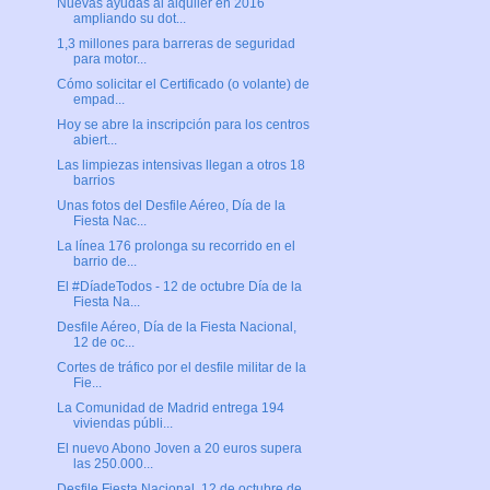
Nuevas ayudas al alquiler en 2016
ampliando su dot...
1,3 millones para barreras de seguridad
para motor...
Cómo solicitar el Certificado (o volante) de
empad...
Hoy se abre la inscripción para los centros
abiert...
Las limpiezas intensivas llegan a otros 18
barrios
Unas fotos del Desfile Aéreo, Día de la
Fiesta Nac...
La línea 176 prolonga su recorrido en el
barrio de...
El #DíadeTodos - 12 de octubre Día de la
Fiesta Na...
Desfile Aéreo, Día de la Fiesta Nacional,
12 de oc...
Cortes de tráfico por el desfile militar de la
Fie...
La Comunidad de Madrid entrega 194
viviendas públi...
El nuevo Abono Joven a 20 euros supera
las 250.000...
Desfile Fiesta Nacional, 12 de octubre de