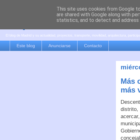
This site uses cookies from Google to 
are shared with Google along with per
es por madrid
statistics, and to detect and address
El blog de Madrid y su actualidad, proyectos, transporte, movilidad, arquitectura, partici
Este blog
Anunciarse
Contacto
miérc
Más c
más v
Descentr
distrito
acercar,
municipa
Gobierno
conceja