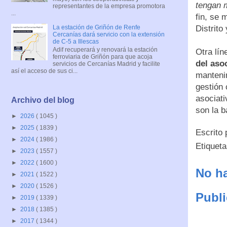
tengan m
representantes de la empresa promotora
...
fin, se 
La estación de Griñón de Renfe
Distrito
Cercanías dará servicio con la extensión
de C-5 a Illescas
Adif recuperará y renovará la estación
Otra lín
ferroviaria de Griñón para que acoja
del aso
servicios de Cercanías Madrid y facilite
así el acceso de sus ci...
mantenim
gestión
asociati
Archivo del blog
son la b
►
2026
( 1045 )
►
2025
( 1839 )
Escrito
►
2024
( 1986 )
Etiquet
►
2023
( 1557 )
►
2022
( 1600 )
No ha
►
2021
( 1522 )
►
2020
( 1526 )
Publi
►
2019
( 1339 )
►
2018
( 1385 )
►
2017
( 1344 )