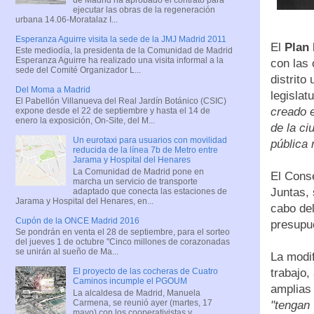
ejecutar las obras de la regeneración
urbana 14.06-Moratalaz I...
Esperanza Aguirre visita la sede de la JMJ Madrid 2011
El
Plan 
Este mediodía, la presidenta de la Comunidad de Madrid
Esperanza Aguirre ha realizado una visita informal a la
con las 
sede del Comité Organizador L...
distrito
Del Moma a Madrid
legislat
El Pabellón Villanueva del Real Jardín Botánico (CSIC)
creado e
expone desde el 22 de septiembre y hasta el 14 de
enero la exposición, On-Site, del M...
de la ci
Un eurotaxi para usuarios con movilidad
pública 
reducida de la línea 7b de Metro entre
Jarama y Hospital del Henares
La Comunidad de Madrid pone en
El Conse
marcha un servicio de transporte
Juntas, 
adaptado que conecta las estaciones de
Jarama y Hospital del Henares, en...
cabo del
Cupón de la ONCE Madrid 2016
presupu
Se pondrán en venta el 28 de septiembre, para el sorteo
del jueves 1 de octubre "Cinco millones de corazonadas
se unirán al sueño de Ma...
La modif
trabajo,
El proyecto de las cocheras de Cuatro
Caminos incumple el PGOUM
amplias 
La alcaldesa de Madrid, Manuela
Carmena, se reunió ayer (martes, 17
"tengan 
mayo) con los cooperativistas y