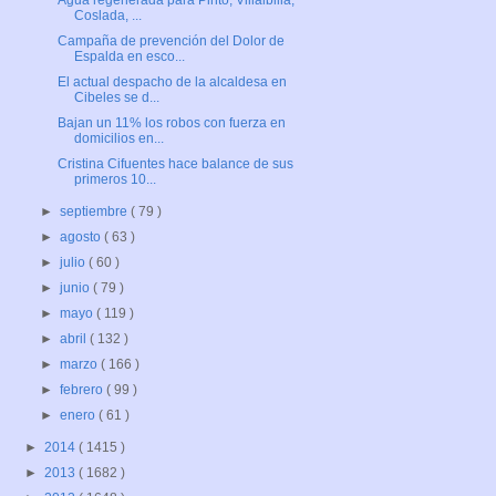
Agua regenerada para Pinto, Villalbilla,
Coslada, ...
Campaña de prevención del Dolor de
Espalda en esco...
El actual despacho de la alcaldesa en
Cibeles se d...
Bajan un 11% los robos con fuerza en
domicilios en...
Cristina Cifuentes hace balance de sus
primeros 10...
►
septiembre
( 79 )
►
agosto
( 63 )
►
julio
( 60 )
►
junio
( 79 )
►
mayo
( 119 )
►
abril
( 132 )
►
marzo
( 166 )
►
febrero
( 99 )
►
enero
( 61 )
►
2014
( 1415 )
►
2013
( 1682 )