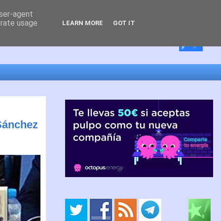
user-agent
erate usage
LEARN MORE
GOT IT
 Sánchez