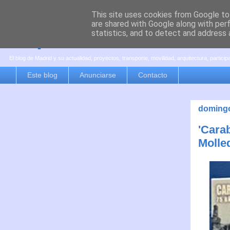
This site uses cookies from Google to 
are shared with Google along with per
es por madrid
statistics, and to detect and address 
El blog de Madrid y su actualidad, proyectos, transporte, movilidad, arquitectura, partici
Este blog
Anunciarse
Contacto
domingo,
'Cara
Molle