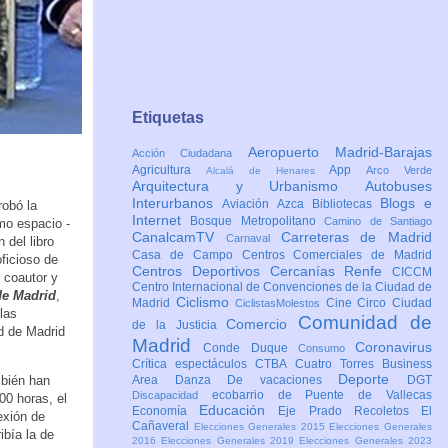
Etiquetas
Aeropuerto Madrid-Barajas
Acción Ciudadana
Agricultura
App
Arco Verde
Alcalá de Henares
Arquitectura y Urbanismo
Autobuses
Interurbanos
Blogs e
Aviación
Azca
Bibliotecas
robó la
Internet
Bosque Metropolitano
Camino de Santiago
mo espacio -
CanalcamTV
Carreteras de Madrid
Carnaval
 del libro
Casa de Campo
Centros Comerciales de Madrid
ficioso de
Centros Deportivos
Cercanías Renfe
CICCM
, coautor y
Centro Internacional de Convenciones de la Ciudad de
de Madrid
,
Ciclismo
Madrid
Cine
Circo
Ciudad
CiclistasMolestos
las
Comunidad de
Comercio
de la Justicia
ad de Madrid
Madrid
Coronavirus
Conde Duque
Consumo
Crítica espectáculos
CTBA Cuatro Torres Business
Deporte
mbién han
Area
Danza
De vacaciones
DGT
ecobarrio de Puente de Vallecas
Discapacidad
00 horas, el
Educación
Economía
Eje Prado Recoletos
El
exión de
Cañaveral
Elecciones Generales 2015
Elecciones Generales
ibía la de
2016
Elecciones Generales 2019
Elecciones Generales 2023