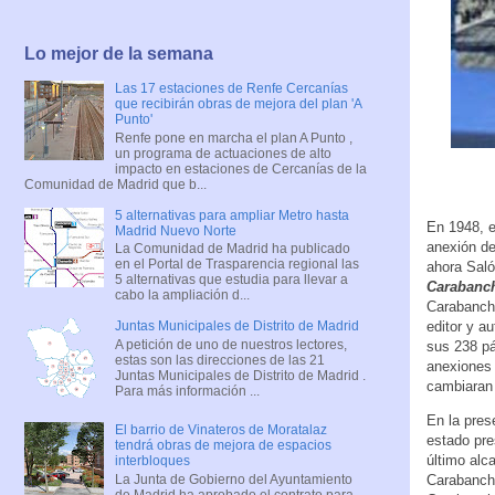
Lo mejor de la semana
Las 17 estaciones de Renfe Cercanías
que recibirán obras de mejora del plan 'A
Punto'
Renfe pone en marcha el plan A Punto ,
un programa de actuaciones de alto
impacto en estaciones de Cercanías de la
Comunidad de Madrid que b...
5 alternativas para ampliar Metro hasta
En 1948, e
Madrid Nuevo Norte
anexión de
La Comunidad de Madrid ha publicado
en el Portal de Trasparencia regional las
ahora Saló
5 alternativas que estudia para llevar a
Carabanch
cabo la ampliación d...
Carabanche
editor y a
Juntas Municipales de Distrito de Madrid
A petición de uno de nuestros lectores,
sus 238 pá
estas son las direcciones de las 21
anexiones 
Juntas Municipales de Distrito de Madrid .
cambiaran
Para más información ...
En la pres
El barrio de Vinateros de Moratalaz
estado pre
tendrá obras de mejora de espacios
último alc
interbloques
La Junta de Gobierno del Ayuntamiento
Carabanche
de Madrid ha aprobado el contrato para