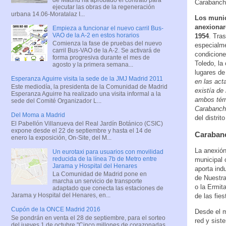
Carabanche
ejecutar las obras de la regeneración
urbana 14.06-Moratalaz I...
Los munic
anexionar
Empieza a funcionar el nuevo carril Bus-
VAO de la A-2 en estos horarios
1954
. Tra
Comienza la fase de pruebas del nuevo
especialme
carril Bus-VAO de la A-2. Se activará de
condicione
forma progresiva durante el mes de
Toledo, la
agosto y la primera semana...
lugares d
Esperanza Aguirre visita la sede de la JMJ Madrid 2011
en las act
Este mediodía, la presidenta de la Comunidad de Madrid
existía de
Esperanza Aguirre ha realizado una visita informal a la
ambos térm
sede del Comité Organizador L...
Carabanche
Del Moma a Madrid
del distrit
El Pabellón Villanueva del Real Jardín Botánico (CSIC)
expone desde el 22 de septiembre y hasta el 14 de
Carabanc
enero la exposición, On-Site, del M...
La anexión
Un eurotaxi para usuarios con movilidad
reducida de la línea 7b de Metro entre
municipal 
Jarama y Hospital del Henares
aporta ind
La Comunidad de Madrid pone en
de Nuestra
marcha un servicio de transporte
o la Ermit
adaptado que conecta las estaciones de
Jarama y Hospital del Henares, en...
de las fie
Cupón de la ONCE Madrid 2016
Desde el m
Se pondrán en venta el 28 de septiembre, para el sorteo
red y sist
del jueves 1 de octubre "Cinco millones de corazonadas