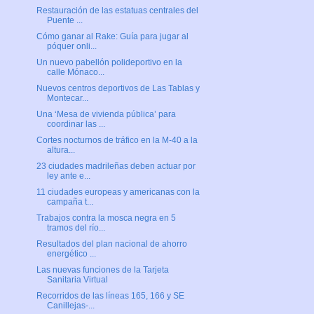
Restauración de las estatuas centrales del
Puente ...
Cómo ganar al Rake: Guía para jugar al
póquer onli...
Un nuevo pabellón polideportivo en la
calle Mónaco...
Nuevos centros deportivos de Las Tablas y
Montecar...
Una ‘Mesa de vivienda pública’ para
coordinar las ...
Cortes nocturnos de tráfico en la M-40 a la
altura...
23 ciudades madrileñas deben actuar por
ley ante e...
11 ciudades europeas y americanas con la
campaña t...
Trabajos contra la mosca negra en 5
tramos del río...
Resultados del plan nacional de ahorro
energético ...
Las nuevas funciones de la Tarjeta
Sanitaria Virtual
Recorridos de las líneas 165, 166 y SE
Canillejas-...