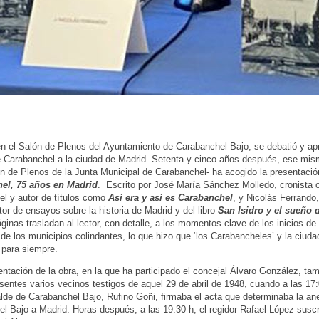
n el Salón de Plenos del Ayuntamiento de Carabanchel Bajo, se debatió y ap
 Carabanchel a la ciudad de Madrid. Setenta y cinco años después, ese mis
n de Plenos de la Junta Municipal de Carabanchel- ha acogido la presentación
el, 75 años en Madrid
. Escrito por José María Sánchez Molledo, cronista o
l y autor de títulos como
Así era y así es Carabanchel
, y Nicolás Ferrando
utor de ensayos sobre la historia de Madrid y del libro
San Isidro y el sueño 
ginas trasladan al lector, con detalle, a los momentos clave de los inicios de 
de los municipios colindantes, lo que hizo que ‘los Carabancheles’ y la ciud
 para siempre.
entación de la obra, en la que ha participado el concejal Álvaro González, ta
sentes varios vecinos testigos de aquel 29 de abril de 1948, cuando a las 17:
alde de Carabanchel Bajo, Rufino Goñi, firmaba el acta que determinaba la an
l Bajo a Madrid. Horas después, a las 19.30 h, el regidor Rafael López suscr