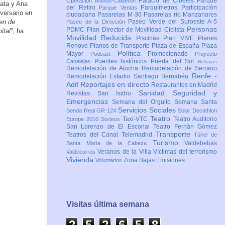
Palacio de Cibeles
Parque
Operación Mahou-Calderón
hata y Ana
del Retiro
Parquímetros
Participación
Parque Ventas
versario en
ciudadana
Pasarelas M-30
Pasarelas río Manzanares
cen de
Paseo Verde del Suroeste A-5
Paseo de la Dirección
Personas
PDMC Plan Director de Movilidad Ciclista
ital”
, ha
Movilidad Reducida
Piscinas
Plan VIVE
Planes
Renove
Planos de Transporte
Plaza de España
Plaza
Política
Mayor
Promocionado
Podcast
Proyecto
Puentes históricos
Puerta del Sol
Canalejas
Rebajas
Remodelación de Atocha
Remodelación de Serrano
Renfe -
Remodelación Estadio Santiago Bernabéu
Adif
Reportajes en directo
Restaurantes en Madrid
Sanidad
Seguridad y
Revistas
San Isidro
Emergencias
Semana del Orgullo
Semana Santa
Servicios Sociales
Senda Real GR-124
Solar Decathlon
Teatro
Taxi-VTC
Teatro Auditorio
Europe 2010
Sorteos
San Lorenzo de El Escorial
Teatro Fernán Gómez
Transporte
Teatros del Canal
Telemadrid
Túnel de
Turismo
Valdebebas
Santa María de la Cabeza
Veranos de la Villa
Víctimas del terrorismo
Valdecarros
Vivienda
Zona Bajas Emisiones
Voluntarios
Visitas última semana
2
5
2
6
5
8