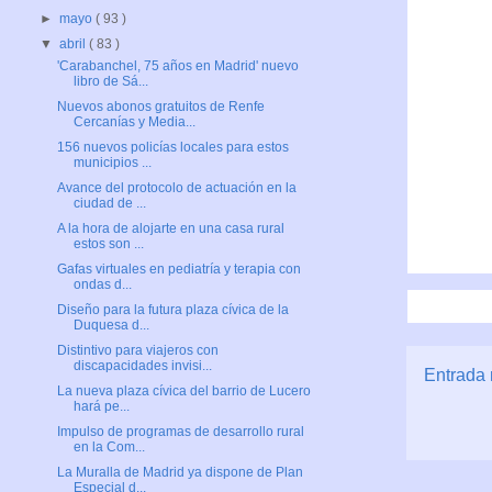
►
mayo
( 93 )
▼
abril
( 83 )
'Carabanchel, 75 años en Madrid' nuevo
libro de Sá...
Nuevos abonos gratuitos de Renfe
Cercanías y Media...
156 nuevos policías locales para estos
municipios ...
Avance del protocolo de actuación en la
ciudad de ...
A la hora de alojarte en una casa rural
estos son ...
Gafas virtuales en pediatría y terapia con
ondas d...
Diseño para la futura plaza cívica de la
Duquesa d...
Distintivo para viajeros con
discapacidades invisi...
Entrada 
La nueva plaza cívica del barrio de Lucero
hará pe...
Impulso de programas de desarrollo rural
en la Com...
La Muralla de Madrid ya dispone de Plan
Especial d...