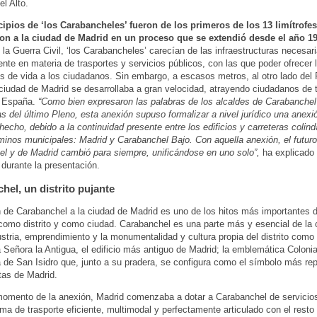
l Alto.
ipios de ‘los Carabancheles’ fueron de los primeros de los 13 limítrofe
on a la ciudad de Madrid en un proceso que se extendió desde el año 1
s la Guerra Civil, ‘los Carabancheles’ carecían de las infraestructuras necesari
nte en materia de trasportes y servicios públicos, con las que poder ofrecer 
s de vida a los ciudadanos. Sin embargo, a escasos metros, al otro lado del
 ciudad de Madrid se desarrollaba a gran velocidad, atrayendo ciudadanos de 
e España.
“Como bien expresaron las palabras de los alcaldes de Carabanchel
as del último Pleno, esta anexión supuso formalizar a nivel jurídico una anexi
 hecho, debido a la continuidad presente entre los edificios y carreteras colin
inos municipales: Madrid y Carabanchel Bajo. Con aquella anexión, el futuro
l y de Madrid cambió para siempre, unificándose en uno solo”,
ha explicado 
o durante la presentación.
hel, un distrito pujante
 de Carabanchel a la ciudad de Madrid es uno de los hitos más importantes de
como distrito y como ciudad. Carabanchel es una parte más y esencial de la 
ustria, emprendimiento y la monumentalidad y cultura propia del distrito como
 Señora la Antigua, el edificio más antiguo de Madrid; la emblemática Coloni
a de San Isidro que, junto a su pradera, se configura como el símbolo más re
stas de Madrid.
omento de la anexión, Madrid comenzaba a dotar a Carabanchel de servicios
ema de trasporte eficiente, multimodal y perfectamente articulado con el resto 