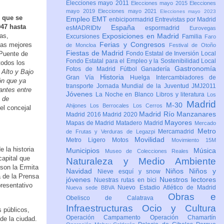
Elecciones mayo 2011
Elecciones mayo 2015
Elecciones
mayo 2019
Elecciones mayo 2021
Elecciones mayo 2023
s que se
Empleo
EMT
enbicipormadrid
Entrevistas por Madrid
947 hasta
España
esMADRIDtv
espormadrid
Eurovegas
as,
Exposiciones en Madrid
Excursiones
Familia
Faro
Ferias y Congresos
las mejores
de Moncloa
Festival de Otoño
Fiestas de Madrid
 Puente de
Fondo Estatal de Inversión Local
Fondo Estatal para el Empleo y la Sostenibilidad Local
todos los
Gastronomía
Fotos de Madrid
Fútbol
Ganadería
 Alto y Bajo
Historia
Gran Vía
Huelga
Intercambiadores de
ón que ya
transporte
Jornada Mundial de la Juventud JMJ2011
dantes entre
Jóvenes
La Noche en Blanco
Libros y literatura
Los
 de
Madrid
M-30
Ahijones
Los Berrocales
Los Cerros
el concejal
Madrid Río Manzanares
Madrid 2016
Madrid 2020
Mayores
Mapas de Madrid
Matadero Madrid
Mercado
Metro
Mercamadrid
de Frutas y Verduras de Legazpi
Movilidad
Metro Ligero
Motos
Movimiento 15M
 la historia
Municipios
Música
Museo de Colecciones Reales
capital que
Naturaleza y Medio Ambiente
 son la Ermita
Navidad
Niños
Niños y
Nieve esquí y snow
a de la Prensa
jóvenes
Nuestros lectores
Nuestras rutas en bici
presentativo
Nuevo Estadio Atlético de Madrid
Nueva sede BBVA
Obras e
Obelisco de Calatrava
Infraestructuras
Ocio y Cultura
 públicos,
Operación Campamento
Operación Chamartín
de la ciudad.