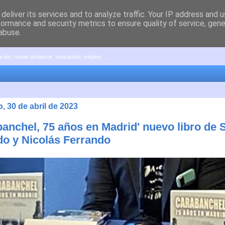
deliver its services and to analyze traffic. Your IP address and 
formance and security metrics to ensure quality of service, gen
abuse.
pación, medio ambiente, educación, empleo, ...
 30 de abril de 2023
banchel, 75 años en Madrid' nuevo libro de
do y Nicolás Ferrando