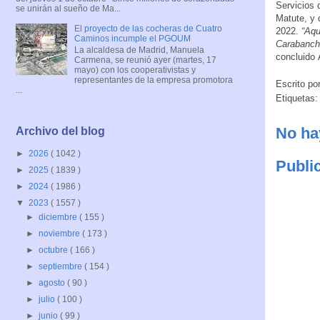
Servicios 
se unirán al sueño de Ma...
Matute, y 
El proyecto de las cocheras de Cuatro
2022.
“Aqu
Caminos incumple el PGOUM
Carabanche
La alcaldesa de Madrid, Manuela
concluido 
Carmena, se reunió ayer (martes, 17
mayo) con los cooperativistas y
representantes de la empresa promotora
Escrito po
...
Etiquetas
No ha
Archivo del blog
►
2026
( 1042 )
Publi
►
2025
( 1839 )
►
2024
( 1986 )
▼
2023
( 1557 )
►
diciembre
( 155 )
►
noviembre
( 173 )
►
octubre
( 166 )
►
septiembre
( 154 )
►
agosto
( 90 )
►
julio
( 100 )
►
junio
( 99 )