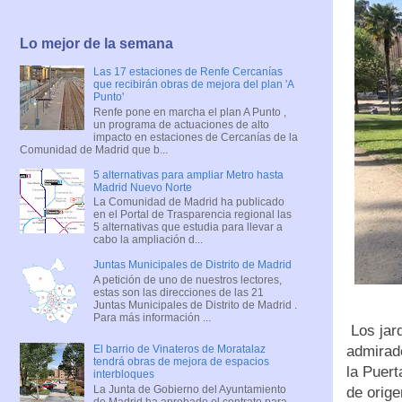
Lo mejor de la semana
Las 17 estaciones de Renfe Cercanías
que recibirán obras de mejora del plan 'A
Punto'
Renfe pone en marcha el plan A Punto ,
un programa de actuaciones de alto
impacto en estaciones de Cercanías de la
Comunidad de Madrid que b...
5 alternativas para ampliar Metro hasta
Madrid Nuevo Norte
La Comunidad de Madrid ha publicado
en el Portal de Trasparencia regional las
5 alternativas que estudia para llevar a
cabo la ampliación d...
Juntas Municipales de Distrito de Madrid
A petición de uno de nuestros lectores,
estas son las direcciones de las 21
Juntas Municipales de Distrito de Madrid .
Para más información ...
Los jard
admirado
El barrio de Vinateros de Moratalaz
tendrá obras de mejora de espacios
la Puert
interbloques
La Junta de Gobierno del Ayuntamiento
de orig
de Madrid ha aprobado el contrato para