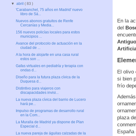
▼
abril
( 83 )
'Carabanchel, 75 años en Madrid' nuevo
libro de Sá...
En la ac
Nuevos abonos gratuitos de Renfe
Cercanías y Media...
del
Bos
156 nuevos policías locales para estos
encuentr
municipios ...
Antigu
Avance del protocolo de actuación en la
ciudad de ...
Artifici
A la hora de alojarte en una casa rural
Elemen
estos son ...
Gafas virtuales en pediatría y terapia con
ondas d...
El olivo
Diseño para la futura plaza cívica de la
si bien 
Duquesa d...
frío dep
Distintivo para viajeros con
discapacidades invisi...
Además d
La nueva plaza cívica del barrio de Lucero
ornamen
hará pe...
ornamen
Impulso de programas de desarrollo rural
en la Com...
plaza de
La Muralla de Madrid ya dispone de Plan
conmemo
Especial d...
España o
La nueva pareja de águilas calzadas de la