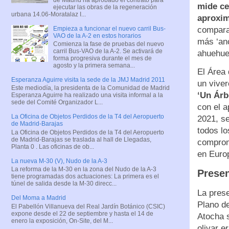
mide ce
ejecutar las obras de la regeneración
urbana 14.06-Moratalaz I...
aproxim
Empieza a funcionar el nuevo carril Bus-
comparac
VAO de la A-2 en estos horarios
más ‘anc
Comienza la fase de pruebas del nuevo
carril Bus-VAO de la A-2. Se activará de
ahuehuet
forma progresiva durante el mes de
agosto y la primera semana...
El Área 
Esperanza Aguirre visita la sede de la JMJ Madrid 2011
un viver
Este mediodía, la presidenta de la Comunidad de Madrid
‘Un Árb
Esperanza Aguirre ha realizado una visita informal a la
sede del Comité Organizador L...
con el 
La Oficina de Objetos Perdidos de la T4 del Aeropuerto
2021, se
de Madrid-Barajas
todos l
La Oficina de Objetos Perdidos de la T4 del Aeropuerto
de Madrid-Barajas se traslada al hall de Llegadas,
compromi
Planta 0 . Las oficinas de ob...
en Euro
La nueva M-30 (V), Nudo de la A-3
La reforma de la M-30 en la zona del Nudo de la A-3
Presen
tiene programadas dos actuaciones: La primera es el
túnel de salida desde la M-30 direcc...
La prese
Del Moma a Madrid
Plano de
El Pabellón Villanueva del Real Jardín Botánico (CSIC)
expone desde el 22 de septiembre y hasta el 14 de
Atocha 
enero la exposición, On-Site, del M...
olivar e