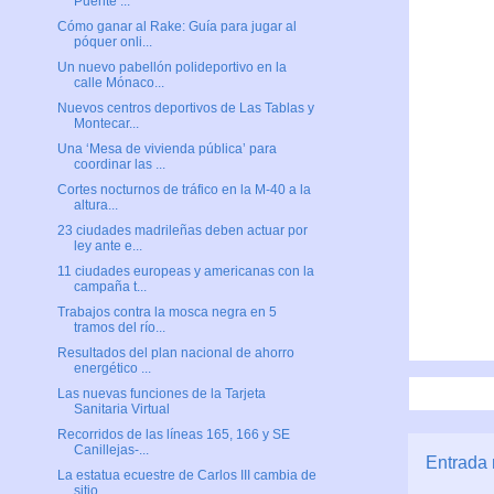
Puente ...
Cómo ganar al Rake: Guía para jugar al
póquer onli...
Un nuevo pabellón polideportivo en la
calle Mónaco...
Nuevos centros deportivos de Las Tablas y
Montecar...
Una ‘Mesa de vivienda pública’ para
coordinar las ...
Cortes nocturnos de tráfico en la M-40 a la
altura...
23 ciudades madrileñas deben actuar por
ley ante e...
11 ciudades europeas y americanas con la
campaña t...
Trabajos contra la mosca negra en 5
tramos del río...
Resultados del plan nacional de ahorro
energético ...
Las nuevas funciones de la Tarjeta
Sanitaria Virtual
Recorridos de las líneas 165, 166 y SE
Canillejas-...
Entrada 
La estatua ecuestre de Carlos III cambia de
sitio ...