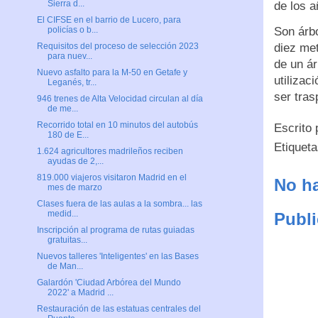
Sierra d...
de los a
El CIFSE en el barrio de Lucero, para
Son árbo
policías o b...
diez met
Requisitos del proceso de selección 2023
para nuev...
de un á
Nuevo asfalto para la M-50 en Getafe y
utilizac
Leganés, tr...
ser tra
946 trenes de Alta Velocidad circulan al día
de me...
Recorrido total en 10 minutos del autobús
Escrito
180 de E...
Etiquet
1.624 agricultores madrileños reciben
ayudas de 2,...
819.000 viajeros visitaron Madrid en el
No ha
mes de marzo
Clases fuera de las aulas a la sombra... las
medid...
Publi
Inscripción al programa de rutas guiadas
gratuitas...
Nuevos talleres 'Inteligentes' en las Bases
de Man...
Galardón 'Ciudad Arbórea del Mundo
2022' a Madrid ...
Restauración de las estatuas centrales del