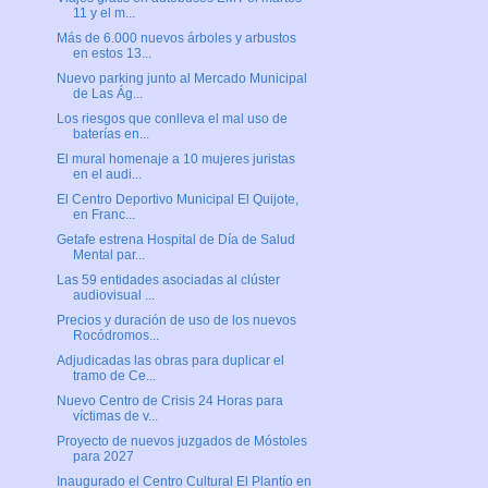
11 y el m...
Más de 6.000 nuevos árboles y arbustos
en estos 13...
Nuevo parking junto al Mercado Municipal
de Las Ág...
Los riesgos que conlleva el mal uso de
baterías en...
El mural homenaje a 10 mujeres juristas
en el audi...
El Centro Deportivo Municipal El Quijote,
en Franc...
Getafe estrena Hospital de Día de Salud
Mental par...
Las 59 entidades asociadas al clúster
audiovisual ...
Precios y duración de uso de los nuevos
Rocódromos...
Adjudicadas las obras para duplicar el
tramo de Ce...
Nuevo Centro de Crisis 24 Horas para
víctimas de v...
Proyecto de nuevos juzgados de Móstoles
para 2027
Inaugurado el Centro Cultural El Plantío en