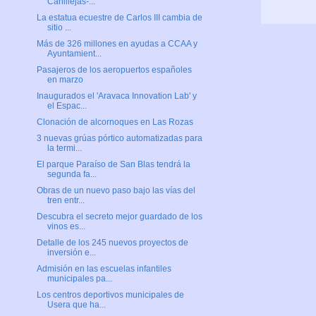
Canillejas-...
La estatua ecuestre de Carlos III cambia de
sitio ...
Más de 326 millones en ayudas a CCAA y
Ayuntamient...
Pasajeros de los aeropuertos españoles
en marzo
Inaugurados el 'Aravaca Innovation Lab' y
el Espac...
Clonación de alcornoques en Las Rozas
3 nuevas grúas pórtico automatizadas para
la termi...
El parque Paraíso de San Blas tendrá la
segunda fa...
Obras de un nuevo paso bajo las vías del
tren entr...
Descubra el secreto mejor guardado de los
vinos es...
Detalle de los 245 nuevos proyectos de
inversión e...
Admisión en las escuelas infantiles
municipales pa...
Los centros deportivos municipales de
Usera que ha...