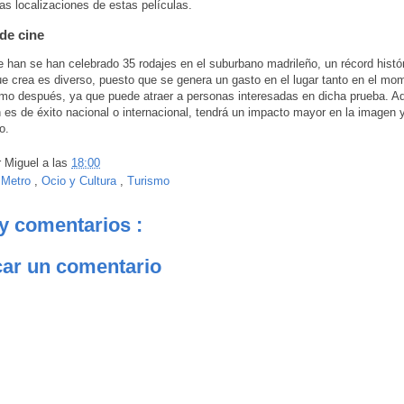
las localizaciones de estas películas.
de cine
 han se han celebrado 35 rodajes en el suburbano madrileño, un récord histór
e crea es diverso, puesto que se genera un gasto en el lugar tanto en el mo
o después, ya que puede atraer a personas interesadas en dicha prueba. Ad
 es de éxito nacional o internacional, tendrá un impacto mayor en la imagen 
io.
r
Miguel
a las
18:00
:
Metro
,
Ocio y Cultura
,
Turismo
y comentarios :
car un comentario