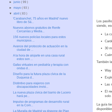
►
junio
( 99 )
►
mayo
( 93 )
▼
abril
( 83 )
'Carabanchel, 75 años en Madrid' nuevo
Los pasill
libro de Sá...
siendo, e
Nuevos abonos gratuitos de Renfe
Cercanías y Media...
La c
156 nuevos policías locales para estos
municipios ...
Card
Avance del protocolo de actuación en la
30 m
ciudad de ...
Cuén
A la hora de alojarte en una casa rural
estos son ...
También l
Gafas virtuales en pediatría y terapia con
ondas d...
Way 
Diseño para la futura plaza cívica de la
Explo
Duquesa d...
Distintivo para viajeros con
Las n
discapacidades invisi...
El re
La nueva plaza cívica del barrio de Lucero
solo
hará pe...
Impulso de programas de desarrollo rural
La guía ti
en la Com...
disponible
La Muralla de Madrid ya dispone de Plan