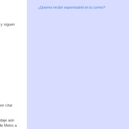
¿Quieres recibir espormadrid en tu correo?
 y siguen
or citar
odaje aún
 de Metro a