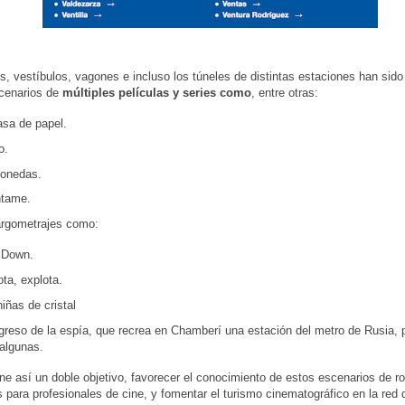
os, vestíbulos, vagones e incluso los túneles de distintas estaciones han sido
scenarios de
múltiples películas y series como
, entre otras:
asa de papel.
o.
onedas.
tame.
argometrajes como:
Down.
ta, explota.
iñas de cristal
greso de la espía, que recrea en Chamberí una estación del metro de Rusia, p
 algunas.
ene así un doble objetivo, favorecer el conocimiento de estos escenarios de r
s para profesionales de cine, y fomentar el turismo cinematográfico en la red