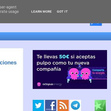
user-agent
erate usage
LEARN MORE
GOT IT
aciones