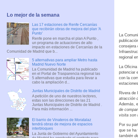
Lo mejor de la semana
Las 17 estaciones de Renfe Cercanías
que recibirán obras de mejora del plan 'A
Punto'
La Comunid
Renfe pone en marcha el plan A Punto ,
publicación
un programa de actuaciones de alto
consejera 
impacto en estaciones de Cercanías de la
Comunidad de Madrid que b...
Infraestru
regional e
5 alternativas para ampliar Metro hasta
Madrid Nuevo Norte
La Oficina
La Comunidad de Madrid ha publicado
potenciar 
en el Portal de Trasparencia regional las
con la com
5 alternativas que estudia para llevar a
cabo la ampliación d...
estaciones
Juntas Municipales de Distrito de Madrid
Rivera de 
A petición de uno de nuestros lectores,
atracción 
estas son las direcciones de las 21
Además, es
Juntas Municipales de Distrito de Madrid .
Para más información ...
de compart
visita son
El barrio de Vinateros de Moratalaz
tendrá obras de mejora de espacios
Por su par
interbloques
que se ha
La Junta de Gobierno del Ayuntamiento
también de
de Madrid ha aprobado el contrato para