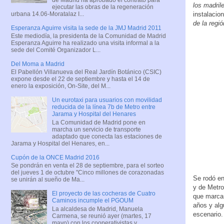
los madril
ejecutar las obras de la regeneración
urbana 14.06-Moratalaz I...
instalacio
de la regió
Esperanza Aguirre visita la sede de la JMJ Madrid 2011
Este mediodía, la presidenta de la Comunidad de Madrid
Esperanza Aguirre ha realizado una visita informal a la
sede del Comité Organizador L...
Del Moma a Madrid
El Pabellón Villanueva del Real Jardín Botánico (CSIC)
expone desde el 22 de septiembre y hasta el 14 de
enero la exposición, On-Site, del M...
Un eurotaxi para usuarios con movilidad
reducida de la línea 7b de Metro entre
Jarama y Hospital del Henares
La Comunidad de Madrid pone en
marcha un servicio de transporte
adaptado que conecta las estaciones de
Jarama y Hospital del Henares, en...
Cupón de la ONCE Madrid 2016
Se pondrán en venta el 28 de septiembre, para el sorteo
del jueves 1 de octubre "Cinco millones de corazonadas
Se rodó e
se unirán al sueño de Ma...
y de Metro
El proyecto de las cocheras de Cuatro
que marca
Caminos incumple el PGOUM
años y alg
La alcaldesa de Madrid, Manuela
escenario.
Carmena, se reunió ayer (martes, 17
mayo) con los cooperativistas y