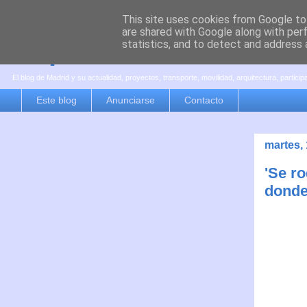
This site uses cookies from Google to 
are shared with Google along with per
es por madrid
statistics, and to detect and address 
El blog de Madrid y su actualidad, proyectos, transporte, movilidad, arquitectura, partici
Este blog
Anunciarse
Contacto
martes, 
'Se r
donde