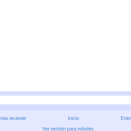
más reciente
Inicio
Entr
Ver versión para móviles