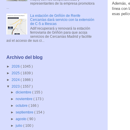
Además, en
representantes de la empresa promotora
...
línea con 
esas pelíc
La estación de Griñón de Renfe
Cercanías dará servicio con la extensión
de C-5 a Illescas
Adif recuperará y renovará la estación
ferroviaria de Griñón para que acoja
servicios de Cercanías Madrid y facilite
así el acceso de sus ci...
Archivo del blog
►
2026
( 1045 )
►
2025
( 1839 )
►
2024
( 1986 )
▼
2023
( 1557 )
►
diciembre
( 155 )
►
noviembre
( 173 )
►
octubre
( 166 )
►
septiembre
( 154 )
►
agosto
( 90 )
►
julio
( 100 )