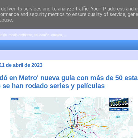
deliver its services and to analyze traffic. Your IP address and 
formance and security metrics to ensure quality of service, gen
abuse.
pación, medio ambiente, educación, empleo, ...
11 de abril de 2023
odó en Metro' nueva guía con más de 50 est
 se han rodado series y películas