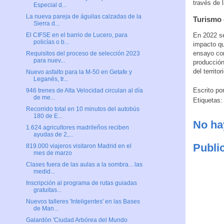
través de 
Especial d...
La nueva pareja de águilas calzadas de la
Turismo 
Sierra d...
En 2022 se
El CIFSE en el barrio de Lucero, para
policías o b...
impacto qu
ensayo com
Requisitos del proceso de selección 2023
para nuev...
producción
del territor
Nuevo asfalto para la M-50 en Getafe y
Leganés, tr...
Escrito po
946 trenes de Alta Velocidad circulan al día
de me...
Etiquetas
Recorrido total en 10 minutos del autobús
180 de E...
No ha
1.624 agricultores madrileños reciben
ayudas de 2,...
Publi
819.000 viajeros visitaron Madrid en el
mes de marzo
Clases fuera de las aulas a la sombra... las
medid...
Inscripción al programa de rutas guiadas
gratuitas...
Nuevos talleres 'Inteligentes' en las Bases
de Man...
Galardón 'Ciudad Arbórea del Mundo