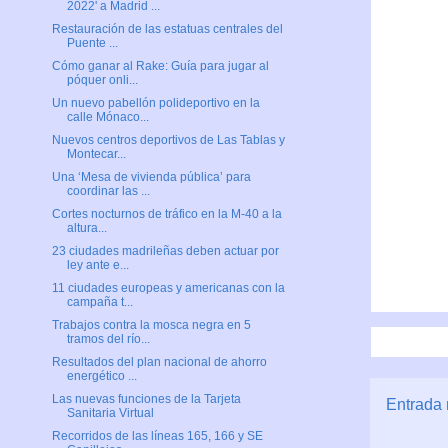
2022' a Madrid ...
Restauración de las estatuas centrales del
Puente ...
Cómo ganar al Rake: Guía para jugar al
póquer onli...
Un nuevo pabellón polideportivo en la
calle Mónaco...
Nuevos centros deportivos de Las Tablas y
Montecar...
Una ‘Mesa de vivienda pública’ para
coordinar las ...
Cortes nocturnos de tráfico en la M-40 a la
altura...
23 ciudades madrileñas deben actuar por
ley ante e...
11 ciudades europeas y americanas con la
campaña t...
Trabajos contra la mosca negra en 5
tramos del río...
Resultados del plan nacional de ahorro
energético ...
Las nuevas funciones de la Tarjeta
Entrada 
Sanitaria Virtual
Recorridos de las líneas 165, 166 y SE