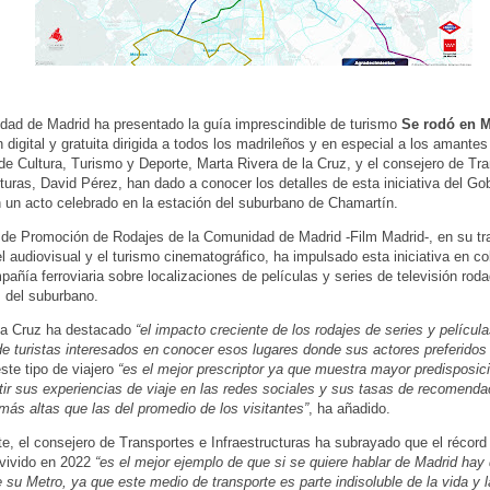
ad de Madrid ha presentado la guía imprescindible de turismo
Se rodó en M
 digital y gratuita dirigida a todos los madrileños y en especial a los amantes
de Cultura, Turismo y Deporte, Marta Rivera de la Cruz, y el consejero de Tr
cturas, David Pérez, han dado a conocer los detalles de esta iniciativa del Go
n un acto celebrado en la estación del suburbano de Chamartín.
 de Promoción de Rodajes de la Comunidad de Madrid -Film Madrid-, en su tr
el audiovisual y el turismo cinematográfico, ha impulsado esta iniciativa en c
pañía ferroviaria sobre localizaciones de películas y series de televisión rod
 del suburbano.
la Cruz ha destacado
“el impacto creciente de los rodajes de series y película
de turistas interesados en conocer esos lugares donde sus actores preferidos
te tipo de viajero
“es el mejor prescriptor ya que muestra mayor predisposici
ir sus experiencias de viaje en las redes sociales y sus tasas de recomendac
 más altas que las del promedio de los visitantes”
, ha añadido.
te, el consejero de Transportes e Infraestructuras ha subrayado que el récord
 vivido en 2022
“es el mejor ejemplo de que si se quiere hablar de Madrid hay
 su Metro, ya que este medio de transporte es parte indisoluble de la vida y l