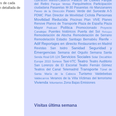
Palacio de Cibeles
Parque
Operación Mahou-Calderón
es de cada
del Retiro
Parquímetros
Participación
Parque Ventas
n detallada de
ciudadana
Pasarelas M-30
Pasarelas río Manzanares
Paseo Verde del Suroeste A-5
Paseo de la Dirección
Personas
PDMC Plan Director de Movilidad Ciclista
Movilidad Reducida
Piscinas
Plan VIVE
Planes
Renove
Planos de Transporte
Plaza de España
Plaza
Política
Mayor
Promocionado
Podcast
Proyecto
Puentes históricos
Puerta del Sol
Canalejas
Rebajas
Remodelación de Atocha
Remodelación de Serrano
Renfe -
Remodelación Estadio Santiago Bernabéu
Adif
Reportajes en directo
Restaurantes en Madrid
Sanidad
Seguridad y
Revistas
San Isidro
Emergencias
Semana del Orgullo
Semana Santa
Servicios Sociales
Senda Real GR-124
Solar Decathlon
Teatro
Taxi-VTC
Teatro Auditorio
Europe 2010
Sorteos
San Lorenzo de El Escorial
Teatro Fernán Gómez
Transporte
Teatros del Canal
Telemadrid
Túnel de
Turismo
Valdebebas
Santa María de la Cabeza
Veranos de la Villa
Víctimas del terrorismo
Valdecarros
Vivienda
Zona Bajas Emisiones
Voluntarios
Visitas última semana