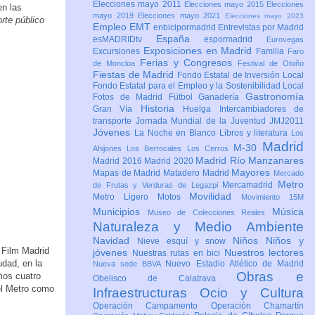
Elecciones mayo 2011
Elecciones mayo 2015
Elecciones
en las
mayo 2019
Elecciones mayo 2021
Elecciones mayo 2023
rte público
Empleo
EMT
enbicipormadrid
Entrevistas por Madrid
España
esMADRIDtv
espormadrid
Eurovegas
Exposiciones en Madrid
Excursiones
Familia
Faro
Ferias y Congresos
de Moncloa
Festival de Otoño
Fiestas de Madrid
Fondo Estatal de Inversión Local
Fondo Estatal para el Empleo y la Sostenibilidad Local
Gastronomía
Fotos de Madrid
Fútbol
Ganadería
Historia
Gran Vía
Huelga
Intercambiadores de
transporte
Jornada Mundial de la Juventud JMJ2011
Jóvenes
La Noche en Blanco
Libros y literatura
Los
Madrid
M-30
Ahijones
Los Berrocales
Los Cerros
Madrid Río Manzanares
Madrid 2016
Madrid 2020
Mayores
Mapas de Madrid
Matadero Madrid
Mercado
Metro
Mercamadrid
de Frutas y Verduras de Legazpi
Movilidad
Metro Ligero
Motos
Movimiento 15M
Municipios
Música
Museo de Colecciones Reales
Naturaleza y Medio Ambiente
Navidad
Niños
Niños y
Nieve esquí y snow
 Film Madrid
jóvenes
Nuestros lectores
Nuestras rutas en bici
udad, en la
Nuevo Estadio Atlético de Madrid
Nueva sede BBVA
Obras e
mos cuatro
Obelisco de Calatrava
el Metro como
Infraestructuras
Ocio y Cultura
Operación Campamento
Operación Chamartín