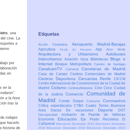
etro
, una
Etiquetas
 del cine. La
ansportes e
Aeropuerto Madrid-Barajas
Acción Ciudadana
bierno
Agricultura
App
Arco Verde
Alcalá de Henares
Arquitectura y Urbanismo
Autobuses
Interurbanos
Blogs e
Aviación
Azca
Bibliotecas
abajo por
Internet
Bosque Metropolitano
Camino de Santiago
olaboración
CanalcamTV
Carreteras de Madrid
Carnaval
adas en
Casa de Campo
Centros Comerciales de Madrid
Centros Deportivos
Cercanías Renfe
CICCM
Centro Internacional de Convenciones de la Ciudad de
s en la
Ciclismo
Madrid
Cine
Circo
Ciudad
CiclistasMolestos
 rodaron”
.
Comunidad de
Comercio
de la Justicia
ón a la hora
Madrid
Coronavirus
Conde Duque
Consumo
ión tras la
Crítica espectáculos
CTBA Cuatro Torres Business
Deporte
Area
Danza
De vacaciones
DGT
ecobarrio de Puente de Vallecas
Discapacidad
 de rodajes
Educación
Economía
Eje Prado Recoletos
El
 que hacerlo
Cañaveral
Elecciones Generales 2015
Elecciones Generales
a historia de
2016
Elecciones Generales 2019
Elecciones Generales 2023