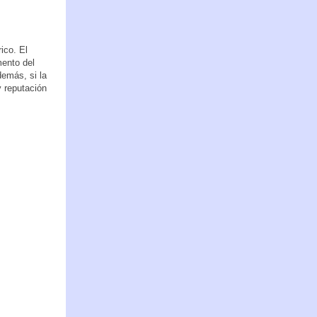
ico. El
mento del
emás, si la
y reputación