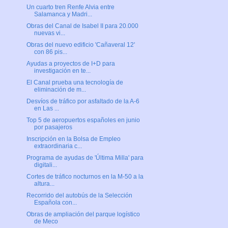
Un cuarto tren Renfe Alvia entre
Salamanca y Madri...
Obras del Canal de Isabel II para 20.000
nuevas vi...
Obras del nuevo edificio 'Cañaveral 12'
con 86 pis...
Ayudas a proyectos de I+D para
investigación en te...
El Canal prueba una tecnología de
eliminación de m...
Desvíos de tráfico por asfaltado de la A-6
en Las ...
Top 5 de aeropuertos españoles en junio
por pasajeros
Inscripción en la Bolsa de Empleo
extraordinaria c...
Programa de ayudas de 'Última Milla' para
digitali...
Cortes de tráfico nocturnos en la M-50 a la
altura...
Recorrido del autobús de la Selección
Española con...
Obras de ampliación del parque logístico
de Meco