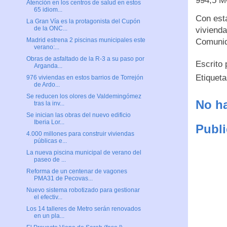
994,5 M€
Atención en los centros de salud en estos
65 idiom...
Con esta
La Gran Vía es la protagonista del Cupón
de la ONC...
vivienda
Madrid estrena 2 piscinas municipales este
Comuni
verano:...
Obras de asfaltado de la R-3 a su paso por
Escrito
Arganda...
Etiquet
976 viviendas en estos barrios de Torrejón
de Ardo...
Se reducen los olores de Valdemingómez
No ha
tras la inv...
Se inician las obras del nuevo edificio
Iberia Lor...
Publi
4.000 millones para construir viviendas
públicas e...
La nueva piscina municipal de verano del
paseo de ...
Reforma de un centenar de vagones
PMA31 de Pecovas...
Nuevo sistema robotizado para gestionar
el efectiv...
Los 14 talleres de Metro serán renovados
en un pla...