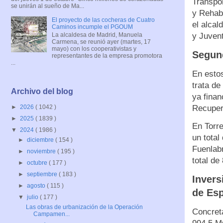
Transpor
se unirán al sueño de Ma...
y Rehabi
El proyecto de las cocheras de Cuatro
el alcal
Caminos incumple el PGOUM
y Juvent
La alcaldesa de Madrid, Manuela
Carmena, se reunió ayer (martes, 17
mayo) con los cooperativistas y
Segund
representantes de la empresa promotora
...
En estos
trata de
Archivo del blog
ya finan
Recuper
►
2026
( 1042 )
►
2025
( 1839 )
En Torre
▼
2024
( 1986 )
un total
►
diciembre
( 154 )
Fuenlabr
►
noviembre
( 195 )
total de
►
octubre
( 177 )
►
septiembre
( 183 )
Invers
►
agosto
( 115 )
de Es
▼
julio
( 177 )
Las obras de urbanización de la Operación
Concret
Campamen...