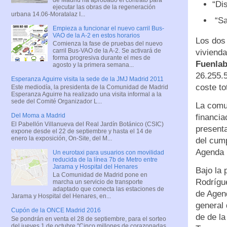
“Dis
ejecutar las obras de la regeneración
urbana 14.06-Moratalaz I...
“Sa
Empieza a funcionar el nuevo carril Bus-
VAO de la A-2 en estos horarios
Los dos 
Comienza la fase de pruebas del nuevo
carril Bus-VAO de la A-2. Se activará de
vivienda
forma progresiva durante el mes de
Fuenlab
agosto y la primera semana...
26.255.
Esperanza Aguirre visita la sede de la JMJ Madrid 2011
coste to
Este mediodía, la presidenta de la Comunidad de Madrid
Esperanza Aguirre ha realizado una visita informal a la
sede del Comité Organizador L...
La comu
Del Moma a Madrid
financia
El Pabellón Villanueva del Real Jardín Botánico (CSIC)
presenta
expone desde el 22 de septiembre y hasta el 14 de
enero la exposición, On-Site, del M...
del cump
Agenda 
Un eurotaxi para usuarios con movilidad
reducida de la línea 7b de Metro entre
Jarama y Hospital del Henares
Bajo la 
La Comunidad de Madrid pone en
Rodrígue
marcha un servicio de transporte
adaptado que conecta las estaciones de
de Agend
Jarama y Hospital del Henares, en...
general 
Cupón de la ONCE Madrid 2016
de de l
Se pondrán en venta el 28 de septiembre, para el sorteo
del jueves 1 de octubre "Cinco millones de corazonadas