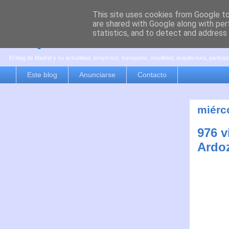
This site uses cookies from Google to 
are shared with Google along with per
es por madrid
statistics, and to detect and address
El blog de Madrid y su actualidad, proyectos, transporte, movilidad, arquitectura, partici
Este blog
Anunciarse
Contacto
miérco
976 v
Ardoz