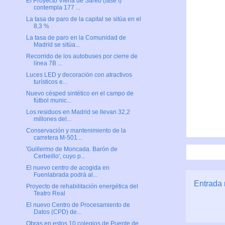
El Proyecto Viena de Sareb (fase I)
contempla 177 ...
La tasa de paro de la capital se sitúa en el
8,3 %
La tasa de paro en la Comunidad de
Madrid se sitúa...
Recorrido de los autobuses por cierre de
línea 7B ...
Luces LED y decoración con atractivos
turísticos e...
Nuevo césped sintético en el campo de
fútbol munic...
Los residuos en Madrid se llevan 32,2
millones del...
Conservación y mantenimiento de la
carretera M-501...
'Guillermo de Moncada. Barón de
Cerbeillo', cuyo p...
El nuevo centro de acogida en
Fuenlabrada podrá al...
Entrada 
Proyecto de rehabilitación energética del
Teatro Real
El nuevo Centro de Procesamiento de
Datos (CPD) de...
Obras en estos 10 colegios de Puente de