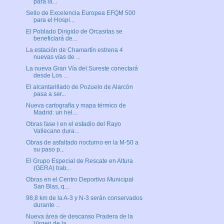
para la...
Sello de Excelencia Europea EFQM 500
para el Hospi...
El Poblado Dirigido de Orcasitas se
beneficiará de...
La estación de Chamartín estrena 4
nuevas vías de ...
La nueva Gran Vía del Sureste conectará
desde Los ...
El alcantarillado de Pozuelo de Alarcón
pasa a ser...
Nueva cartografía y mapa térmico de
Madrid: un hel...
Obras fase I en el estadio del Rayo
Vallecano dura...
Obras de asfaltado nocturno en la M-50 a
su paso p...
El Grupo Especial de Rescate en Altura
(GERA) trab...
Obras en el Centro Deportivo Municipal
San Blas, q...
98,8 km de la A-3 y N-3 serán conservados
durante ...
Nueva área de descanso Pradera de la
Virgen de la ...