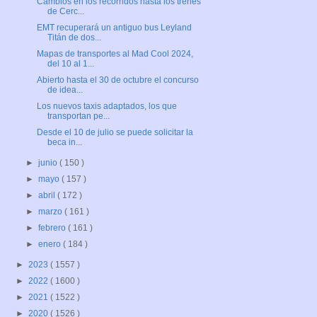
Cambios en los recorridos hasta los trenes
de Cerc...
EMT recuperará un antiguo bus Leyland
Titán de dos...
Mapas de transportes al Mad Cool 2024,
del 10 al 1...
Abierto hasta el 30 de octubre el concurso
de idea...
Los nuevos taxis adaptados, los que
transportan pe...
Desde el 10 de julio se puede solicitar la
beca in...
►
junio
( 150 )
►
mayo
( 157 )
►
abril
( 172 )
►
marzo
( 161 )
►
febrero
( 161 )
►
enero
( 184 )
►
2023
( 1557 )
►
2022
( 1600 )
►
2021
( 1522 )
►
2020
( 1526 )