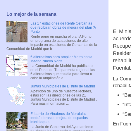
Lo mejor de la semana
Las 17 estaciones de Renfe Cercanías
que recibirán obras de mejora del plan 'A
El Mini
Punto'
Renfe pone en marcha el plan A Punto ,
acuerdo
un programa de actuaciones de alto
impacto en estaciones de Cercanías de la
Recuper
Comunidad de Madrid que b...
Residen
5 alternativas para ampliar Metro hasta
rehabil
Madrid Nuevo Norte
La Comunidad de Madrid ha publicado
Fuenlab
en el Portal de Trasparencia regional las
5 alternativas que estudia para llevar a
La Comun
cabo la ampliación d...
rehabili
Juntas Municipales de Distrito de Madrid
A petición de uno de nuestros lectores,
“Ba
estas son las direcciones de las 21
Juntas Municipales de Distrito de Madrid .
Para más información ...
“In
“Sa
El barrio de Vinateros de Moratalaz
tendrá obras de mejora de espacios
interbloques
En Fuenl
La Junta de Gobierno del Ayuntamiento
de Madrid ha aprobado el contrato para