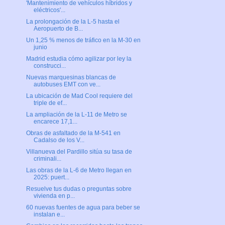
'Mantenimiento de vehículos híbridos y
eléctricos'...
La prolongación de la L-5 hasta el
Aeropuerto de B...
Un 1,25 % menos de tráfico en la M-30 en
junio
Madrid estudia cómo agilizar por ley la
construcci...
Nuevas marquesinas blancas de
autobuses EMT con ve...
La ubicación de Mad Cool requiere del
triple de ef...
La ampliación de la L-11 de Metro se
encarece 17,1...
Obras de asfaltado de la M-541 en
Cadalso de los V...
Villanueva del Pardillo sitúa su tasa de
criminali...
Las obras de la L-6 de Metro llegan en
2025: puert...
Resuelve tus dudas o preguntas sobre
vivienda en p...
60 nuevas fuentes de agua para beber se
instalan e...