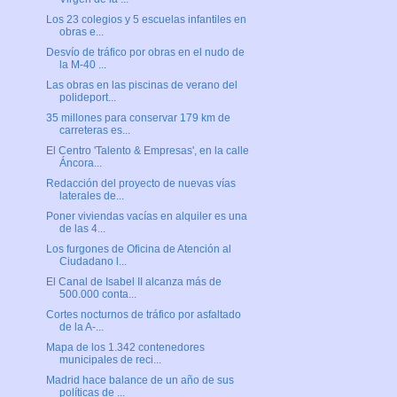
Los 23 colegios y 5 escuelas infantiles en
obras e...
Desvío de tráfico por obras en el nudo de
la M-40 ...
Las obras en las piscinas de verano del
polideport...
35 millones para conservar 179 km de
carreteras es...
El Centro 'Talento & Empresas', en la calle
Áncora...
Redacción del proyecto de nuevas vías
laterales de...
Poner viviendas vacías en alquiler es una
de las 4...
Los furgones de Oficina de Atención al
Ciudadano l...
El Canal de Isabel II alcanza más de
500.000 conta...
Cortes nocturnos de tráfico por asfaltado
de la A-...
Mapa de los 1.342 contenedores
municipales de reci...
Madrid hace balance de un año de sus
políticas de ...