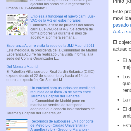
Pinto (k
ejecutar las obras de la regeneración
urbana 14.06-Moratalaz I...
Este pro
Empieza a funcionar el nuevo carril Bus-
movilida
VAO de la A-2 en estos horarios
pasado m
Comienza la fase de pruebas del nuevo
carril Bus-VAO de la A-2. Se activará de
A-4 a su
forma progresiva durante el mes de
agosto y la primera semana...
El objet
Esperanza Aguirre visita la sede de la JMJ Madrid 2011
actuacio
Este mediodía, la presidenta de la Comunidad de Madrid
Esperanza Aguirre ha realizado una visita informal a la
sede del Comité Organizador L...
El 
mejo
Del Moma a Madrid
El Pabellón Villanueva del Real Jardín Botánico (CSIC)
expone desde el 22 de septiembre y hasta el 14 de
Los
enero la exposición, On-Site, del M...
que
Un eurotaxi para usuarios con movilidad
rent
reducida de la línea 7b de Metro entre
Jarama y Hospital del Henares
La 
La Comunidad de Madrid pone en
marcha un servicio de transporte
El 
adaptado que conecta las estaciones de
Jarama y Hospital del Henares, en...
amb
Recorridos de autobuses EMT por corte
Estu
de Metro L-6 (Ciudad Universitaria -
Argüelles) y L-7 (Gregorio Marañón -