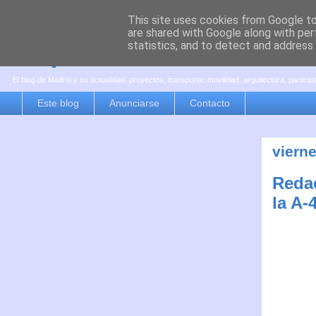
This site uses cookies from Google to 
are shared with Google along with per
es por madrid
statistics, and to detect and address
El blog de Madrid y su actualidad, proyectos, transporte, movilidad, arquitectura, partici
Este blog
Anunciarse
Contacto
vierne
Redac
la A-