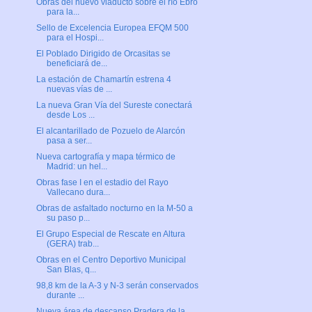
Obras del nuevo viaducto sobre el río Ebro
para la...
Sello de Excelencia Europea EFQM 500
para el Hospi...
El Poblado Dirigido de Orcasitas se
beneficiará de...
La estación de Chamartín estrena 4
nuevas vías de ...
La nueva Gran Vía del Sureste conectará
desde Los ...
El alcantarillado de Pozuelo de Alarcón
pasa a ser...
Nueva cartografía y mapa térmico de
Madrid: un hel...
Obras fase I en el estadio del Rayo
Vallecano dura...
Obras de asfaltado nocturno en la M-50 a
su paso p...
El Grupo Especial de Rescate en Altura
(GERA) trab...
Obras en el Centro Deportivo Municipal
San Blas, q...
98,8 km de la A-3 y N-3 serán conservados
durante ...
Nueva área de descanso Pradera de la