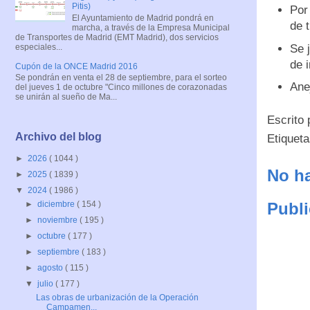
Pitis)
Por
El Ayuntamiento de Madrid pondrá en
de 
marcha, a través de la Empresa Municipal
de Transportes de Madrid (EMT Madrid), dos servicios
especiales...
Se 
de 
Cupón de la ONCE Madrid 2016
Se pondrán en venta el 28 de septiembre, para el sorteo
Ane
del jueves 1 de octubre "Cinco millones de corazonadas
se unirán al sueño de Ma...
Escrito
Archivo del blog
Etiquet
►
2026
( 1044 )
No ha
►
2025
( 1839 )
▼
2024
( 1986 )
Publi
►
diciembre
( 154 )
►
noviembre
( 195 )
►
octubre
( 177 )
►
septiembre
( 183 )
►
agosto
( 115 )
▼
julio
( 177 )
Las obras de urbanización de la Operación
Campamen...