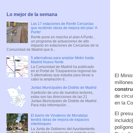
Lo mejor de la semana
Las 17 estaciones de Renfe Cercanías
que recibirán obras de mejora del plan 'A
Punto'
Renfe pone en marcha el plan A Punto ,
un programa de actuaciones de alto
impacto en estaciones de Cercanías de la
Comunidad de Madrid que b...
5 alternativas para ampliar Metro hasta
Madrid Nuevo Norte
La Comunidad de Madrid ha publicado
en el Portal de Trasparencia regional las
El Minis
5 alternativas que estudia para llevar a
cabo la ampliación d...
millones
Juntas Municipales de Distrito de Madrid
constru
A petición de uno de nuestros lectores,
de circu
estas son las direcciones de las 21
Juntas Municipales de Distrito de Madrid .
en la C
Para más información ...
El presu
El barrio de Vinateros de Moratalaz
incluido
tendrá obras de mejora de espacios
interbloques
polígono
La Junta de Gobierno del Ayuntamiento
de Madrid ha aprobado el contrato para