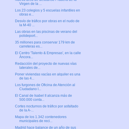
Virgen de la ...
Los 23 colegios y 5 escuelas infantiles en
obras e...
Desvío de tráfico por obras en el nudo de
la M-40 ...
Las obras en las piscinas de verano del
polideport...
35 millones para conservar 179 km de
carreteras es...
El Centro 'Talento & Empresas', en la calle
Áncora...
Redacción del proyecto de nuevas vías
laterales de...
Poner viviendas vacías en alquiler es una
de las 4...
Los furgones de Oficina de Atención al
Ciudadano l...
El Canal de Isabel II alcanza más de
500.000 conta...
Cortes nocturnos de tráfico por asfaltado
de la A-...
Mapa de los 1.342 contenedores
municipales de reci...
Madrid hace balance de un año de sus