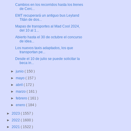
Cambios en los recorridos hasta los trenes
de Cerc...
EMT recuperará un antiguo bus Leyland
Titán de dos...
Mapas de transportes al Mad Cool 2024,
del 10 al 1...
Abierto hasta el 30 de octubre el concurso
de idea...
Los nuevos taxis adaptados, los que
transportan pe...
Desde el 10 de julio se puede solicitar la
beca in...
►
junio
( 150 )
►
mayo
( 157 )
►
abril
( 172 )
►
marzo
( 161 )
►
febrero
( 161 )
►
enero
( 184 )
►
2023
( 1557 )
►
2022
( 1600 )
►
2021
( 1522 )