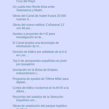
Cruz del Rayo
Un cuarto tren Renfe Alvia entre
Salamanca y Madri...
Obras del Canal de Isabel II para 20.000
nuevas vi...
Obras del nuevo edificio 'Cañaveral 12'
con 86 pis...
Ayudas a proyectos de I+D para
investigación en te...
El Canal prueba una tecnología de
eliminación de m...
Desvíos de tráfico por asfaltado de la A-6
en Las ...
Top 5 de aeropuertos españoles en junio
por pasajeros
Inscripción en la Bolsa de Empleo
extraordinaria c...
Programa de ayudas de 'Última Milla' para
digitali...
Cortes de tráfico nocturnos en la M-50 a la
altura...
Recorrido del autobús de la Selección
Española con...
Obras de ampliación del parque logístico