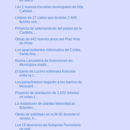
de Meco
Las 2 nuevas escuelas municipales de Alta
Calidad ...
Listado de 27 calles que tendrán 2.408
farolas con...
Proyecto de soterramiento del paseo de la
Castella...
Obras de 442 nuevos pisos del Plan Vive
en Pinto
Los aparcamientos reformados de Cortes,
Santa Ana ...
Nueva Lanzadera de Inversiones en
Municipios madri...
El barrio de Lucero estrenará funicular
entre la c...
Los parquímetros llegarán a los barrios de
Moscard...
Proyecto de plantación de 1.022 árboles
en estas z...
La instalación de plantas fotovoltaicas
flotantes ...
Obras de asfaltado en la M-30 durante el
verano, h...
Los 16 itinerarios de Autopista Ferroviaria
de Adif