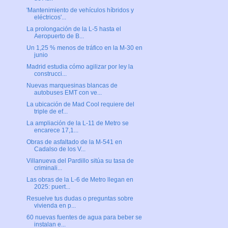
'Mantenimiento de vehículos híbridos y
eléctricos'...
La prolongación de la L-5 hasta el
Aeropuerto de B...
Un 1,25 % menos de tráfico en la M-30 en
junio
Madrid estudia cómo agilizar por ley la
construcci...
Nuevas marquesinas blancas de
autobuses EMT con ve...
La ubicación de Mad Cool requiere del
triple de ef...
La ampliación de la L-11 de Metro se
encarece 17,1...
Obras de asfaltado de la M-541 en
Cadalso de los V...
Villanueva del Pardillo sitúa su tasa de
criminali...
Las obras de la L-6 de Metro llegan en
2025: puert...
Resuelve tus dudas o preguntas sobre
vivienda en p...
60 nuevas fuentes de agua para beber se
instalan e...