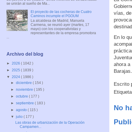
se unirán al sueño de Ma...
Gobierno
El proyecto de las cocheras de Cuatro
vías, de
Caminos incumple el PGOUM
provoca
La alcaldesa de Madrid, Manuela
Carmena, se reunió ayer (martes, 17
destina
mayo) con los cooperativistas y
representantes de la empresa promotora
En lo qu
...
acompaña
práctica
Archivo del blog
Juventud
►
2026
( 1042 )
ahora a 
►
2025
( 1839 )
Bara
▼
2024
( 1986 )
►
diciembre
( 154 )
Escrito
►
noviembre
( 195 )
Etiquet
►
octubre
( 177 )
►
septiembre
( 183 )
No ha
►
agosto
( 115 )
▼
julio
( 177 )
Publi
Las obras de urbanización de la Operación
Campamen...