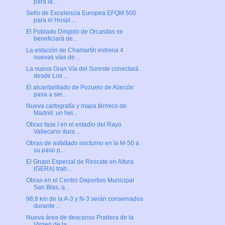
para la...
Sello de Excelencia Europea EFQM 500
para el Hospi...
El Poblado Dirigido de Orcasitas se
beneficiará de...
La estación de Chamartín estrena 4
nuevas vías de ...
La nueva Gran Vía del Sureste conectará
desde Los ...
El alcantarillado de Pozuelo de Alarcón
pasa a ser...
Nueva cartografía y mapa térmico de
Madrid: un hel...
Obras fase I en el estadio del Rayo
Vallecano dura...
Obras de asfaltado nocturno en la M-50 a
su paso p...
El Grupo Especial de Rescate en Altura
(GERA) trab...
Obras en el Centro Deportivo Municipal
San Blas, q...
98,8 km de la A-3 y N-3 serán conservados
durante ...
Nueva área de descanso Pradera de la
Virgen de la ...