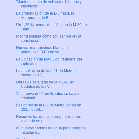
'Mantenimiento de vehículos híbridos y
eléctricos'...
La prolongación de la L-5 hasta el
Aeropuerto de B...
Un 1,25 % menos de tráfico en la M-30 en
junio
Madrid estudia cómo agilizar por ley la
construcci...
Nuevas marquesinas blancas de
autobuses EMT con ve...
La ubicación de Mad Cool requiere del
triple de ef...
La ampliación de la L-11 de Metro se
encarece 17,1...
Obras de asfaltado de la M-541 en
Cadalso de los V...
Villanueva del Pardillo sitúa su tasa de
criminali...
Las obras de la L-6 de Metro llegan en
2025: puert...
Resuelve tus dudas o preguntas sobre
vivienda en p...
60 nuevas fuentes de agua para beber se
instalan e...