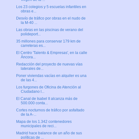
Los 23 colegios y 5 escuelas infantiles en
obras e...
Desvío de tráfico por obras en el nudo de
la M-40 ...
Las obras en las piscinas de verano del
polideport...
35 millones para conservar 179 km de
carreteras es...
El Centro 'Talento & Empresas', en la calle
Áncora...
Redacción del proyecto de nuevas vías
laterales de...
Poner viviendas vacías en alquiler es una
de las 4...
Los furgones de Oficina de Atención al
Ciudadano l...
El Canal de Isabel II alcanza más de
500.000 conta...
Cortes nocturnos de tráfico por asfaltado
de la A-...
Mapa de los 1.342 contenedores
municipales de reci...
Madrid hace balance de un año de sus
políticas de ...