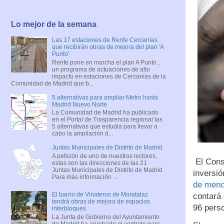
Lo mejor de la semana
Las 17 estaciones de Renfe Cercanías
que recibirán obras de mejora del plan 'A
Punto'
Renfe pone en marcha el plan A Punto ,
un programa de actuaciones de alto
impacto en estaciones de Cercanías de la
Comunidad de Madrid que b...
5 alternativas para ampliar Metro hasta
Madrid Nuevo Norte
La Comunidad de Madrid ha publicado
en el Portal de Trasparencia regional las
5 alternativas que estudia para llevar a
cabo la ampliación d...
Juntas Municipales de Distrito de Madrid
A petición de uno de nuestros lectores,
El Cons
estas son las direcciones de las 21
Juntas Municipales de Distrito de Madrid .
inversió
Para más información ...
de meno
El barrio de Vinateros de Moratalaz
contará
tendrá obras de mejora de espacios
96 pers
interbloques
La Junta de Gobierno del Ayuntamiento
de Madrid ha aprobado el contrato para