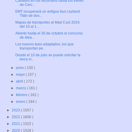
Cambios en los recorridos hasta los trenes
de Cerc...
EMT recuperará un antiguo bus Leyland
Titán de dos...
Mapas de transportes al Mad Cool 2024,
del 10 al 1...
Abierto hasta el 30 de octubre el concurso
de idea...
Los nuevos taxis adaptados, los que
transportan pe...
Desde el 10 de julio se puede solicitar la
beca in...
►
junio
( 150 )
►
mayo
( 157 )
►
abril
( 172 )
►
marzo
( 161 )
►
febrero
( 161 )
►
enero
( 184 )
►
2023
( 1557 )
►
2022
( 1600 )
►
2021
( 1522 )
►
2020
( 1526 )