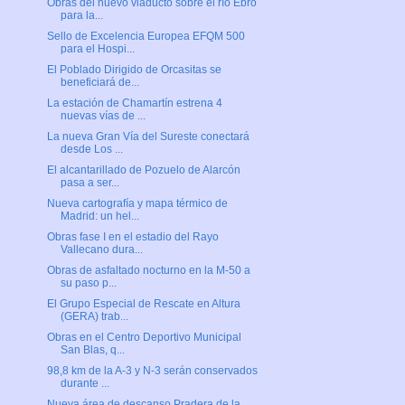
Obras del nuevo viaducto sobre el río Ebro
para la...
Sello de Excelencia Europea EFQM 500
para el Hospi...
El Poblado Dirigido de Orcasitas se
beneficiará de...
La estación de Chamartín estrena 4
nuevas vías de ...
La nueva Gran Vía del Sureste conectará
desde Los ...
El alcantarillado de Pozuelo de Alarcón
pasa a ser...
Nueva cartografía y mapa térmico de
Madrid: un hel...
Obras fase I en el estadio del Rayo
Vallecano dura...
Obras de asfaltado nocturno en la M-50 a
su paso p...
El Grupo Especial de Rescate en Altura
(GERA) trab...
Obras en el Centro Deportivo Municipal
San Blas, q...
98,8 km de la A-3 y N-3 serán conservados
durante ...
Nueva área de descanso Pradera de la