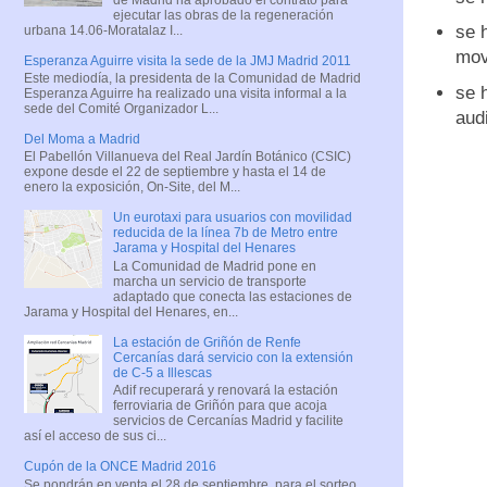
ejecutar las obras de la regeneración
se 
urbana 14.06-Moratalaz I...
mov
Esperanza Aguirre visita la sede de la JMJ Madrid 2011
Este mediodía, la presidenta de la Comunidad de Madrid
se 
Esperanza Aguirre ha realizado una visita informal a la
sede del Comité Organizador L...
aud
Del Moma a Madrid
El Pabellón Villanueva del Real Jardín Botánico (CSIC)
expone desde el 22 de septiembre y hasta el 14 de
enero la exposición, On-Site, del M...
Un eurotaxi para usuarios con movilidad
reducida de la línea 7b de Metro entre
Jarama y Hospital del Henares
La Comunidad de Madrid pone en
marcha un servicio de transporte
adaptado que conecta las estaciones de
Jarama y Hospital del Henares, en...
La estación de Griñón de Renfe
Cercanías dará servicio con la extensión
de C-5 a Illescas
Adif recuperará y renovará la estación
ferroviaria de Griñón para que acoja
servicios de Cercanías Madrid y facilite
así el acceso de sus ci...
Cupón de la ONCE Madrid 2016
Se pondrán en venta el 28 de septiembre, para el sorteo