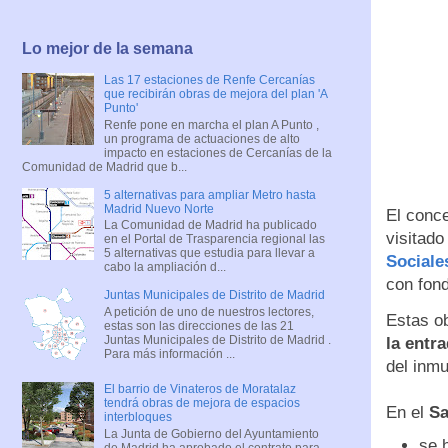
Lo mejor de la semana
Las 17 estaciones de Renfe Cercanías
que recibirán obras de mejora del plan 'A
Punto'
Renfe pone en marcha el plan A Punto ,
un programa de actuaciones de alto
impacto en estaciones de Cercanías de la
Comunidad de Madrid que b...
5 alternativas para ampliar Metro hasta
Madrid Nuevo Norte
El conc
La Comunidad de Madrid ha publicado
visitado
en el Portal de Trasparencia regional las
5 alternativas que estudia para llevar a
Sociale
cabo la ampliación d...
con fon
Juntas Municipales de Distrito de Madrid
A petición de uno de nuestros lectores,
Estas ob
estas son las direcciones de las 21
Juntas Municipales de Distrito de Madrid .
la entra
Para más información ...
del inm
El barrio de Vinateros de Moratalaz
tendrá obras de mejora de espacios
En el
Sa
interbloques
La Junta de Gobierno del Ayuntamiento
se 
de Madrid ha aprobado el contrato para