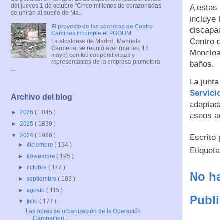
del jueves 1 de octubre "Cinco millones de corazonadas
A estas 
se unirán al sueño de Ma...
incluye 
El proyecto de las cocheras de Cuatro
discapac
Caminos incumple el PGOUM
Centro d
La alcaldesa de Madrid, Manuela
Carmena, se reunió ayer (martes, 17
Moncloa
mayo) con los cooperativistas y
representantes de la empresa promotora
baños.
...
La junta
Servici
Archivo del blog
adaptada
►
2026
( 1045 )
aseos ac
►
2025
( 1839 )
▼
2024
( 1986 )
Escrito
►
diciembre
( 154 )
Etiquet
►
noviembre
( 195 )
►
octubre
( 177 )
No ha
►
septiembre
( 183 )
►
agosto
( 115 )
Publi
▼
julio
( 177 )
Las obras de urbanización de la Operación
Campamen...