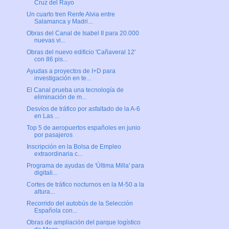
Cruz del Rayo
Un cuarto tren Renfe Alvia entre
Salamanca y Madri...
Obras del Canal de Isabel II para 20.000
nuevas vi...
Obras del nuevo edificio 'Cañaveral 12'
con 86 pis...
Ayudas a proyectos de I+D para
investigación en te...
El Canal prueba una tecnología de
eliminación de m...
Desvíos de tráfico por asfaltado de la A-6
en Las ...
Top 5 de aeropuertos españoles en junio
por pasajeros
Inscripción en la Bolsa de Empleo
extraordinaria c...
Programa de ayudas de 'Última Milla' para
digitali...
Cortes de tráfico nocturnos en la M-50 a la
altura...
Recorrido del autobús de la Selección
Española con...
Obras de ampliación del parque logístico