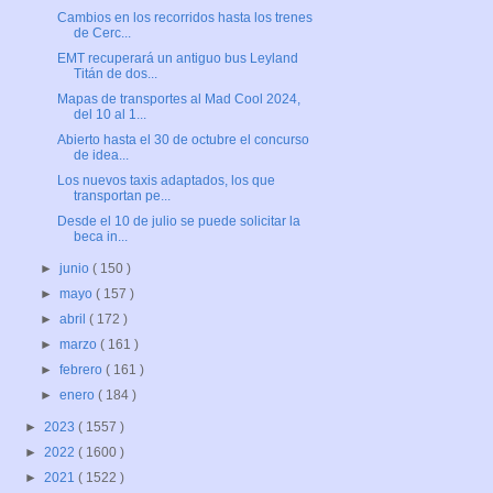
Cambios en los recorridos hasta los trenes
de Cerc...
EMT recuperará un antiguo bus Leyland
Titán de dos...
Mapas de transportes al Mad Cool 2024,
del 10 al 1...
Abierto hasta el 30 de octubre el concurso
de idea...
Los nuevos taxis adaptados, los que
transportan pe...
Desde el 10 de julio se puede solicitar la
beca in...
►
junio
( 150 )
►
mayo
( 157 )
►
abril
( 172 )
►
marzo
( 161 )
►
febrero
( 161 )
►
enero
( 184 )
►
2023
( 1557 )
►
2022
( 1600 )
►
2021
( 1522 )