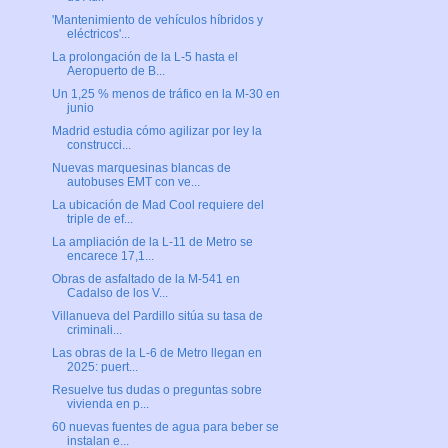
'Mantenimiento de vehículos híbridos y
eléctricos'...
La prolongación de la L-5 hasta el
Aeropuerto de B...
Un 1,25 % menos de tráfico en la M-30 en
junio
Madrid estudia cómo agilizar por ley la
construcci...
Nuevas marquesinas blancas de
autobuses EMT con ve...
La ubicación de Mad Cool requiere del
triple de ef...
La ampliación de la L-11 de Metro se
encarece 17,1...
Obras de asfaltado de la M-541 en
Cadalso de los V...
Villanueva del Pardillo sitúa su tasa de
criminali...
Las obras de la L-6 de Metro llegan en
2025: puert...
Resuelve tus dudas o preguntas sobre
vivienda en p...
60 nuevas fuentes de agua para beber se
instalan e...