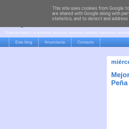
This site uses cookies from Google to 
are shared with Google along with per
es por madrid
statistics, and to detect and address
El blog de Madrid y su actualidad, proyectos, transporte, movilidad, arquitectura, partici
Este blog
Anunciarse
Contacto
miérco
Mejor
Peña 