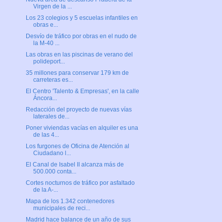
Virgen de la ...
Los 23 colegios y 5 escuelas infantiles en
obras e...
Desvío de tráfico por obras en el nudo de
la M-40 ...
Las obras en las piscinas de verano del
polideport...
35 millones para conservar 179 km de
carreteras es...
El Centro 'Talento & Empresas', en la calle
Áncora...
Redacción del proyecto de nuevas vías
laterales de...
Poner viviendas vacías en alquiler es una
de las 4...
Los furgones de Oficina de Atención al
Ciudadano l...
El Canal de Isabel II alcanza más de
500.000 conta...
Cortes nocturnos de tráfico por asfaltado
de la A-...
Mapa de los 1.342 contenedores
municipales de reci...
Madrid hace balance de un año de sus