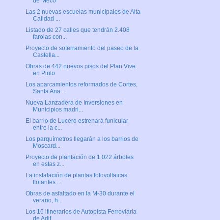
de Meco
Las 2 nuevas escuelas municipales de Alta
Calidad ...
Listado de 27 calles que tendrán 2.408
farolas con...
Proyecto de soterramiento del paseo de la
Castella...
Obras de 442 nuevos pisos del Plan Vive
en Pinto
Los aparcamientos reformados de Cortes,
Santa Ana ...
Nueva Lanzadera de Inversiones en
Municipios madri...
El barrio de Lucero estrenará funicular
entre la c...
Los parquímetros llegarán a los barrios de
Moscard...
Proyecto de plantación de 1.022 árboles
en estas z...
La instalación de plantas fotovoltaicas
flotantes ...
Obras de asfaltado en la M-30 durante el
verano, h...
Los 16 itinerarios de Autopista Ferroviaria
de Adif