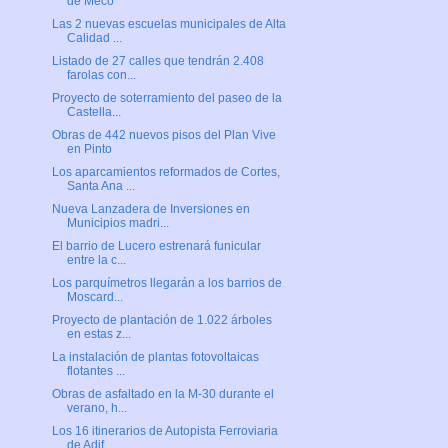
de Meco
Las 2 nuevas escuelas municipales de Alta
Calidad ...
Listado de 27 calles que tendrán 2.408
farolas con...
Proyecto de soterramiento del paseo de la
Castella...
Obras de 442 nuevos pisos del Plan Vive
en Pinto
Los aparcamientos reformados de Cortes,
Santa Ana ...
Nueva Lanzadera de Inversiones en
Municipios madri...
El barrio de Lucero estrenará funicular
entre la c...
Los parquímetros llegarán a los barrios de
Moscard...
Proyecto de plantación de 1.022 árboles
en estas z...
La instalación de plantas fotovoltaicas
flotantes ...
Obras de asfaltado en la M-30 durante el
verano, h...
Los 16 itinerarios de Autopista Ferroviaria
de Adif