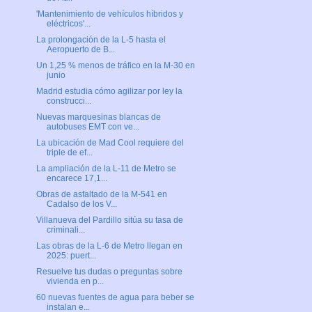
'Mantenimiento de vehículos híbridos y
eléctricos'...
La prolongación de la L-5 hasta el
Aeropuerto de B...
Un 1,25 % menos de tráfico en la M-30 en
junio
Madrid estudia cómo agilizar por ley la
construcci...
Nuevas marquesinas blancas de
autobuses EMT con ve...
La ubicación de Mad Cool requiere del
triple de ef...
La ampliación de la L-11 de Metro se
encarece 17,1...
Obras de asfaltado de la M-541 en
Cadalso de los V...
Villanueva del Pardillo sitúa su tasa de
criminali...
Las obras de la L-6 de Metro llegan en
2025: puert...
Resuelve tus dudas o preguntas sobre
vivienda en p...
60 nuevas fuentes de agua para beber se
instalan e...