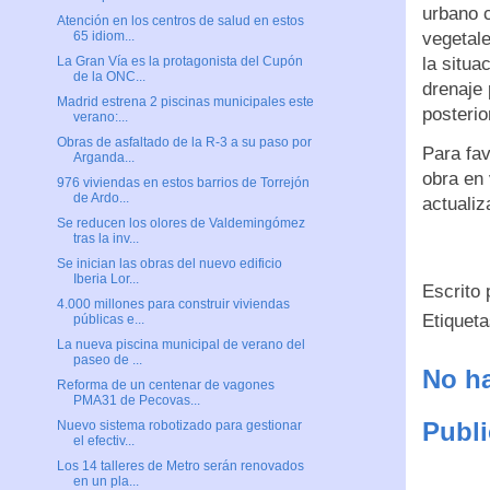
urbano 
Atención en los centros de salud en estos
vegetale
65 idiom...
la situa
La Gran Vía es la protagonista del Cupón
de la ONC...
drenaje
Madrid estrena 2 piscinas municipales este
posterio
verano:...
Obras de asfaltado de la R-3 a su paso por
Para fav
Arganda...
obra en 
976 viviendas en estos barrios de Torrejón
de Ardo...
actualiz
Se reducen los olores de Valdemingómez
tras la inv...
Se inician las obras del nuevo edificio
Iberia Lor...
Escrito
4.000 millones para construir viviendas
Etiquet
públicas e...
La nueva piscina municipal de verano del
paseo de ...
No ha
Reforma de un centenar de vagones
PMA31 de Pecovas...
Publi
Nuevo sistema robotizado para gestionar
el efectiv...
Los 14 talleres de Metro serán renovados
en un pla...