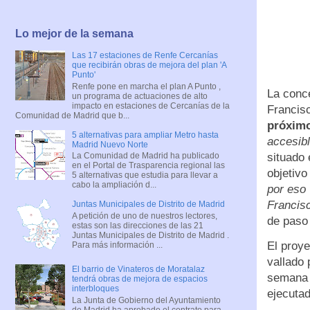
Lo mejor de la semana
Las 17 estaciones de Renfe Cercanías
que recibirán obras de mejora del plan 'A
Punto'
Renfe pone en marcha el plan A Punto ,
La conce
un programa de actuaciones de alto
impacto en estaciones de Cercanías de la
Francisc
Comunidad de Madrid que b...
próximo
5 alternativas para ampliar Metro hasta
accesibl
Madrid Nuevo Norte
situado 
La Comunidad de Madrid ha publicado
en el Portal de Trasparencia regional las
objetivo
5 alternativas que estudia para llevar a
cabo la ampliación d...
por eso 
Francis
Juntas Municipales de Distrito de Madrid
A petición de uno de nuestros lectores,
de paso
estas son las direcciones de las 21
Juntas Municipales de Distrito de Madrid .
El proye
Para más información ...
vallado 
El barrio de Vinateros de Moratalaz
semana 
tendrá obras de mejora de espacios
interbloques
ejecutad
La Junta de Gobierno del Ayuntamiento
de Madrid ha aprobado el contrato para