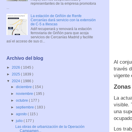
representantes de la empresa promotora
...
La estación de Griñón de Renfe
Cercanías dará servicio con la extensión
de C-5 a Illescas
Adif recuperará y renovará la estación
ferroviaria de Griñón para que acoja
servicios de Cercanías Madrid y facilite
así el acceso de sus ci...
Archivo del blog
Al conju
►
2026
( 1045 )
través 
►
2025
( 1839 )
vigente 
▼
2024
( 1986 )
Zonas 
►
diciembre
( 154 )
►
noviembre
( 195 )
La actua
►
octubre
( 177 )
visible.
►
septiembre
( 183 )
una supe
►
agosto
( 115 )
ocupado
▼
julio
( 177 )
Las obras de urbanización de la Operación
Los trab
Campamen...