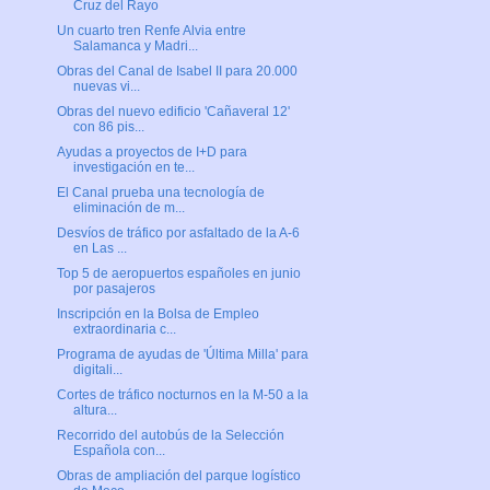
Cruz del Rayo
Un cuarto tren Renfe Alvia entre
Salamanca y Madri...
Obras del Canal de Isabel II para 20.000
nuevas vi...
Obras del nuevo edificio 'Cañaveral 12'
con 86 pis...
Ayudas a proyectos de I+D para
investigación en te...
El Canal prueba una tecnología de
eliminación de m...
Desvíos de tráfico por asfaltado de la A-6
en Las ...
Top 5 de aeropuertos españoles en junio
por pasajeros
Inscripción en la Bolsa de Empleo
extraordinaria c...
Programa de ayudas de 'Última Milla' para
digitali...
Cortes de tráfico nocturnos en la M-50 a la
altura...
Recorrido del autobús de la Selección
Española con...
Obras de ampliación del parque logístico