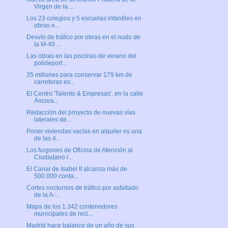
Virgen de la ...
Los 23 colegios y 5 escuelas infantiles en
obras e...
Desvío de tráfico por obras en el nudo de
la M-40 ...
Las obras en las piscinas de verano del
polideport...
35 millones para conservar 179 km de
carreteras es...
El Centro 'Talento & Empresas', en la calle
Áncora...
Redacción del proyecto de nuevas vías
laterales de...
Poner viviendas vacías en alquiler es una
de las 4...
Los furgones de Oficina de Atención al
Ciudadano l...
El Canal de Isabel II alcanza más de
500.000 conta...
Cortes nocturnos de tráfico por asfaltado
de la A-...
Mapa de los 1.342 contenedores
municipales de reci...
Madrid hace balance de un año de sus