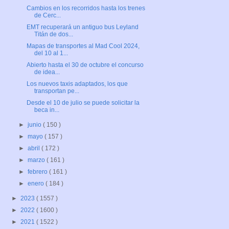
Cambios en los recorridos hasta los trenes
de Cerc...
EMT recuperará un antiguo bus Leyland
Titán de dos...
Mapas de transportes al Mad Cool 2024,
del 10 al 1...
Abierto hasta el 30 de octubre el concurso
de idea...
Los nuevos taxis adaptados, los que
transportan pe...
Desde el 10 de julio se puede solicitar la
beca in...
►
junio
( 150 )
►
mayo
( 157 )
►
abril
( 172 )
►
marzo
( 161 )
►
febrero
( 161 )
►
enero
( 184 )
►
2023
( 1557 )
►
2022
( 1600 )
►
2021
( 1522 )