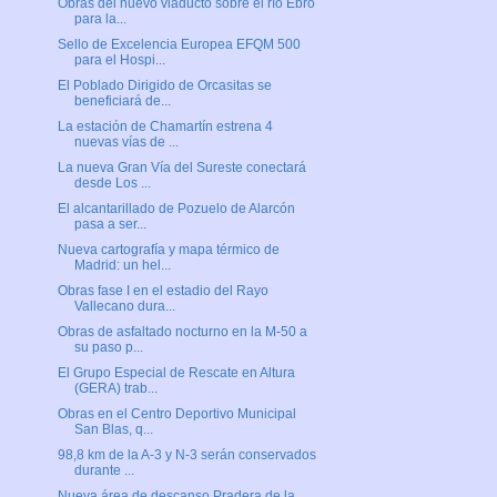
Obras del nuevo viaducto sobre el río Ebro
para la...
Sello de Excelencia Europea EFQM 500
para el Hospi...
El Poblado Dirigido de Orcasitas se
beneficiará de...
La estación de Chamartín estrena 4
nuevas vías de ...
La nueva Gran Vía del Sureste conectará
desde Los ...
El alcantarillado de Pozuelo de Alarcón
pasa a ser...
Nueva cartografía y mapa térmico de
Madrid: un hel...
Obras fase I en el estadio del Rayo
Vallecano dura...
Obras de asfaltado nocturno en la M-50 a
su paso p...
El Grupo Especial de Rescate en Altura
(GERA) trab...
Obras en el Centro Deportivo Municipal
San Blas, q...
98,8 km de la A-3 y N-3 serán conservados
durante ...
Nueva área de descanso Pradera de la