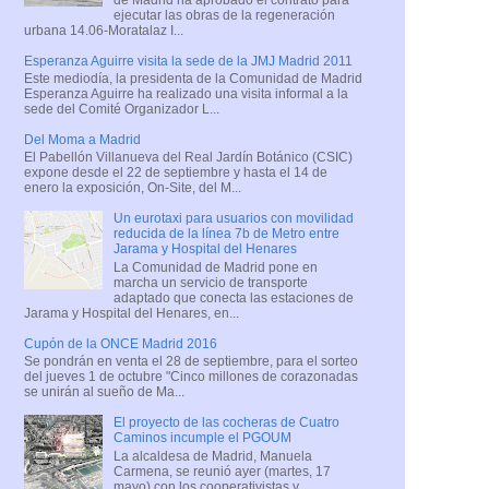
ejecutar las obras de la regeneración
urbana 14.06-Moratalaz I...
Esperanza Aguirre visita la sede de la JMJ Madrid 2011
Este mediodía, la presidenta de la Comunidad de Madrid
Esperanza Aguirre ha realizado una visita informal a la
sede del Comité Organizador L...
Del Moma a Madrid
El Pabellón Villanueva del Real Jardín Botánico (CSIC)
expone desde el 22 de septiembre y hasta el 14 de
enero la exposición, On-Site, del M...
Un eurotaxi para usuarios con movilidad
reducida de la línea 7b de Metro entre
Jarama y Hospital del Henares
La Comunidad de Madrid pone en
marcha un servicio de transporte
adaptado que conecta las estaciones de
Jarama y Hospital del Henares, en...
Cupón de la ONCE Madrid 2016
Se pondrán en venta el 28 de septiembre, para el sorteo
del jueves 1 de octubre "Cinco millones de corazonadas
se unirán al sueño de Ma...
El proyecto de las cocheras de Cuatro
Caminos incumple el PGOUM
La alcaldesa de Madrid, Manuela
Carmena, se reunió ayer (martes, 17
mayo) con los cooperativistas y