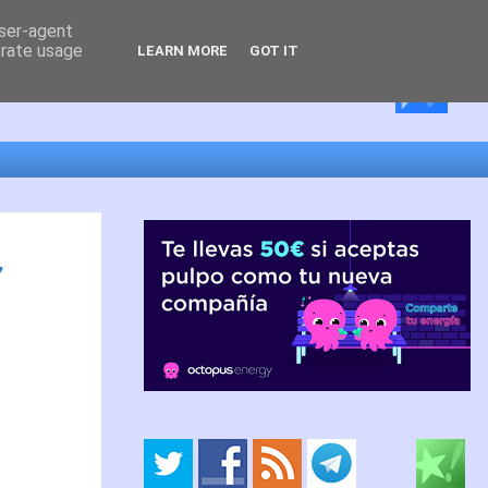
user-agent
erate usage
LEARN MORE
GOT IT
7