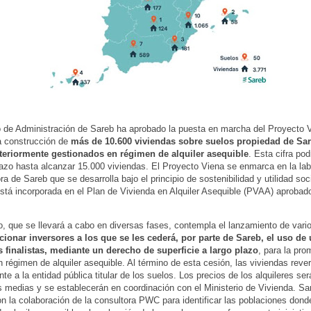
 de Administración de Sareb ha aprobado la puesta en marcha del Proyecto 
la construcción de
más de 10.600 viviendas sobre suelos propiedad de Sa
teriormente gestionados en régimen de alquiler asequible
. Esta cifra po
azo hasta alcanzar 15.000 viviendas. El Proyecto Viena se enmarca en la lab
a de Sareb que se desarrolla bajo el principio de sostenibilidad y utilidad soc
 está incorporada en el Plan de Vivienda en Alquiler Asequible (PVAA) aprobado
o, que se llevará a cabo en diversas fases, contempla el lanzamiento de var
cionar inversores a los que se les cederá, por parte de Sareb, el uso de 
 finalistas, mediante un derecho de superficie a largo plazo
, para la pr
n régimen de alquiler asequible. Al término de esta cesión, las viviendas rever
nte a la entidad pública titular de los suelos. Los precios de los alquileres se
s medias y se establecerán en coordinación con el Ministerio de Vivienda. Sa
n la colaboración de la consultora PWC para identificar las poblaciones dond