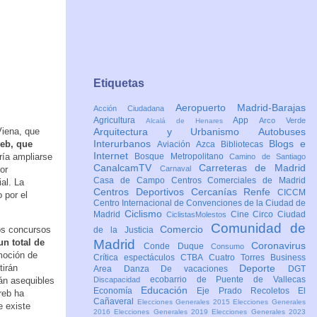
Etiquetas
Aeropuerto Madrid-Barajas
Acción Ciudadana
Agricultura
App
Arco Verde
Alcalá de Henares
Viena, que
Arquitectura y Urbanismo
Autobuses
Interurbanos
Blogs e
reb, que
Aviación
Azca
Bibliotecas
Internet
dría ampliarse
Bosque Metropolitano
Camino de Santiago
CanalcamTV
Carreteras de Madrid
or
Carnaval
Casa de Campo
Centros Comerciales de Madrid
ial. La
Centros Deportivos
Cercanías Renfe
CICCM
 por el
Centro Internacional de Convenciones de la Ciudad de
Ciclismo
Madrid
Cine
Circo
Ciudad
CiclistasMolestos
Comunidad de
Comercio
ios concursos
de la Justicia
un total de
Madrid
Coronavirus
Conde Duque
Consumo
omoción de
Crítica espectáculos
CTBA Cuatro Torres Business
tirán
Deporte
Area
Danza
De vacaciones
DGT
ecobarrio de Puente de Vallecas
rán asequibles
Discapacidad
Educación
Economía
Eje Prado Recoletos
El
reb ha
Cañaveral
Elecciones Generales 2015
Elecciones Generales
e existe
2016
Elecciones Generales 2019
Elecciones Generales 2023