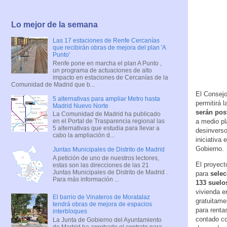
Lo mejor de la semana
Las 17 estaciones de Renfe Cercanías
que recibirán obras de mejora del plan 'A
Punto'
Renfe pone en marcha el plan A Punto ,
un programa de actuaciones de alto
impacto en estaciones de Cercanías de la
Comunidad de Madrid que b...
El Consejo
5 alternativas para ampliar Metro hasta
permitirá 
Madrid Nuevo Norte
serán pos
La Comunidad de Madrid ha publicado
a medio pl
en el Portal de Trasparencia regional las
5 alternativas que estudia para llevar a
desinversor
cabo la ampliación d...
iniciativa
Gobierno.
Juntas Municipales de Distrito de Madrid
A petición de uno de nuestros lectores,
El proyect
estas son las direcciones de las 21
Juntas Municipales de Distrito de Madrid .
para
selec
Para más información ...
133 suelos
vivienda e
El barrio de Vinateros de Moratalaz
gratuitame
tendrá obras de mejora de espacios
para renta
interbloques
contado co
La Junta de Gobierno del Ayuntamiento
de Madrid ha aprobado el contrato para