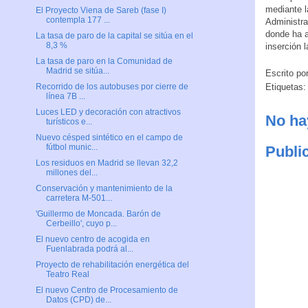
mediante l
El Proyecto Viena de Sareb (fase I)
contempla 177 ...
Administra
donde ha a
La tasa de paro de la capital se sitúa en el
8,3 %
inserción l
La tasa de paro en la Comunidad de
Madrid se sitúa...
Escrito po
Etiquetas
Recorrido de los autobuses por cierre de
línea 7B ...
Luces LED y decoración con atractivos
No ha
turísticos e...
Nuevo césped sintético en el campo de
fútbol munic...
Publi
Los residuos en Madrid se llevan 32,2
millones del...
Conservación y mantenimiento de la
carretera M-501...
'Guillermo de Moncada. Barón de
Cerbeillo', cuyo p...
El nuevo centro de acogida en
Fuenlabrada podrá al...
Proyecto de rehabilitación energética del
Teatro Real
El nuevo Centro de Procesamiento de
Datos (CPD) de...