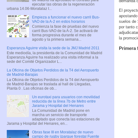
demanda de
ejecutar las obras de la regeneración
urbana 14.06-Moratalaz I...
El proyect
apostando 
Empieza a funcionar el nuevo carril Bus-
suelos de 
VAO de la A-2 en estos horarios
Comienza la fase de pruebas del nuevo
por tanto 
carril Bus-VAO de la A-2. Se activará de
adjudicata
forma progresiva durante el mes de
la promoci
agosto y la primera semana...
Primera 
Esperanza Aguirre visita la sede de la JMJ Madrid 2011
Este mediodía, la presidenta de la Comunidad de Madrid
Esperanza Aguirre ha realizado una visita informal a la
sede del Comité Organizador L...
La Oficina de Objetos Perdidos de la T4 del Aeropuerto
de Madrid-Barajas
La Oficina de Objetos Perdidos de la T4 del Aeropuerto
de Madrid-Barajas se traslada al hall de Llegadas,
Planta 0 . Las oficinas de ob...
Un eurotaxi para usuarios con movilidad
reducida de la línea 7b de Metro entre
Jarama y Hospital del Henares
La Comunidad de Madrid pone en
marcha un servicio de transporte
adaptado que conecta las estaciones de
Jarama y Hospital del Henares, en...
Obras fase III en Moratalaz de nuevo
campo de rugby (parque forestal Fuente