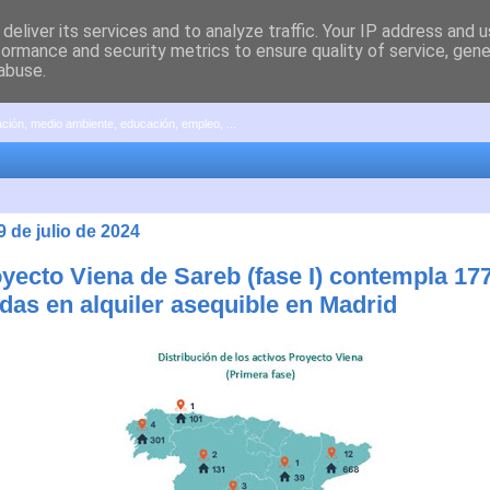
deliver its services and to analyze traffic. Your IP address and 
formance and security metrics to ensure quality of service, gen
abuse.
pación, medio ambiente, educación, empleo, ...
9 de julio de 2024
oyecto Viena de Sareb (fase I) contempla 17
ndas en alquiler asequible en Madrid