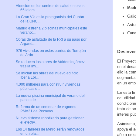
Atención en los centros de salud en estos
Madr
65 idiom...
Galic
La Gran Vía es la protagonista del Cupón
de la ONC...
Astur
Madrid estrena 2 piscinas municipales este
verano:...
Canar
Obras de asfaltado de la R-3 a su paso por
Arganda...
976 viviendas en estos barrios de Torrejón
Desinver
de Ardo...
El Proyect
Se reducen los olores de Valdemingómez
tras la inv...
en el desa
ello la co
Se inician las obras del nuevo edificio
segmentaci
Iberia Lor...
en un ento
4.000 millones para construir viviendas
públicas e...
En esta lí
La nueva piscina municipal de verano del
de utilida
paseo de ...
condicione
Reforma de un centenar de vagones
trata de s
PMA31 de Pecovas...
interés púb
Nuevo sistema robotizado para gestionar
el efectiv...
Asimismo, 
apoya el a
Los 14 talleres de Metro serán renovados
en un pla...
año a prec