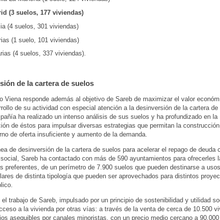
id (3 suelos, 177 viviendas)
ia (4 suelos, 301 viviendas)
ias (1 suelo, 101 viviendas)
ias (4 suelos, 337 viviendas).
sión de la cartera de suelos
o Viena responde además al objetivo de Sareb de maximizar el valor económi
rrollo de su actividad con especial atención a la desinversión de la cartera de
mpañía ha realizado un intenso análisis de sus suelos y ha profundizado en la
ón de éstos para impulsar diversas estrategias que permitan la construcción
rno de oferta insuficiente y aumento de la demanda.
nea de desinversión de la cartera de suelos para acelerar el repago de deuda c
d social, Sareb ha contactado con más de 590 ayuntamientos para ofrecerles 
s preferentes, de un perímetro de 7.900 suelos que pueden destinarse a usos
olares de distinta tipología que pueden ser aprovechados para distintos proye
lico.
el trabajo de Sareb, impulsado por un principio de sostenibilidad y utilidad so
cceso a la vivienda por otras vías: a través de la venta de cerca de 10.500 vi
ios asequibles por canales minoristas, con un precio medio cercano a 90.000