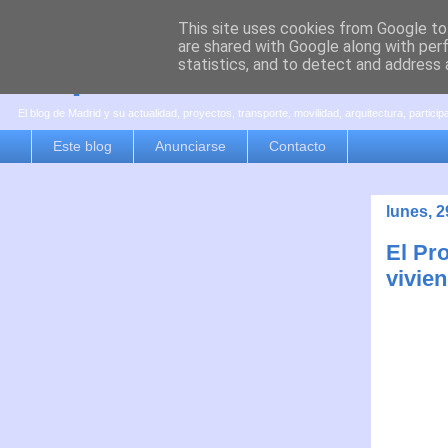
This site uses cookies from Google to 
are shared with Google along with per
es por madrid
statistics, and to detect and address 
El blog de Madrid y su actualidad, proyectos, transporte, movilidad, arquitectura, partici
Este blog
Anunciarse
Contacto
lunes, 2
El Pr
vivie