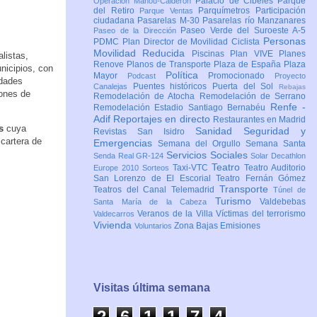
Palacio de Cibeles
Parque
Operación Mahou-Calderón
del Retiro
Parquímetros
Participación
Parque Ventas
ciudadana
Pasarelas M-30
Pasarelas río Manzanares
Paseo Verde del Suroeste A-5
Paseo de la Dirección
Personas
PDMC Plan Director de Movilidad Ciclista
Movilidad Reducida
Piscinas
Plan VIVE
Planes
alistas,
Renove
Planos de Transporte
Plaza de España
Plaza
nicipios, con
Política
Mayor
Promocionado
Podcast
Proyecto
idades
Puentes históricos
Puerta del Sol
Canalejas
Rebajas
lones de
Remodelación de Atocha
Remodelación de Serrano
Renfe -
Remodelación Estadio Santiago Bernabéu
Adif
Reportajes en directo
Restaurantes en Madrid
s
cuya
Sanidad
Seguridad y
Revistas
San Isidro
cartera de
Emergencias
Semana del Orgullo
Semana Santa
Servicios Sociales
Senda Real GR-124
Solar Decathlon
Teatro
Taxi-VTC
Teatro Auditorio
Europe 2010
Sorteos
San Lorenzo de El Escorial
Teatro Fernán Gómez
Transporte
Teatros del Canal
Telemadrid
Túnel de
Turismo
Valdebebas
Santa María de la Cabeza
Veranos de la Villa
Víctimas del terrorismo
Valdecarros
Vivienda
Zona Bajas Emisiones
Voluntarios
Visitas última semana
2
6
1
1
7
4