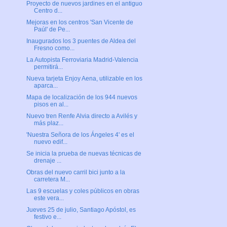
Proyecto de nuevos jardines en el antiguo
Centro d...
Mejoras en los centros 'San Vicente de
Paúl' de Pe...
Inaugurados los 3 puentes de Aldea del
Fresno como...
La Autopista Ferroviaria Madrid-Valencia
permitirá...
Nueva tarjeta Enjoy Aena, utilizable en los
aparca...
Mapa de localización de los 944 nuevos
pisos en al...
Nuevo tren Renfe Alvia directo a Avilés y
más plaz...
'Nuestra Señora de los Ángeles 4' es el
nuevo edif...
Se inicia la prueba de nuevas técnicas de
drenaje ...
Obras del nuevo carril bici junto a la
carretera M...
Las 9 escuelas y coles públicos en obras
este vera...
Jueves 25 de julio, Santiago Apóstol, es
festivo e...