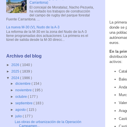
Carrantona)
El concejal de Moratalaz, Nacho Pezuela,
ha visitado los trabajos de construcción
del campo de rugby del parque forestal
Fuente Carrantona. ...
La primera
La nueva M-30 (V), Nudo de la A-3
donde se p
La reforma de la M-30 en la zona del Nudo de la A-3
una poblac
tiene programadas dos actuaciones: La primera es el
autónomas.
túnel de salida desde la M-30 direcc...
euros.
En la prim
Archivo del blog
distribuci
activos:
►
2026
( 1040 )
Cata
►
2025
( 1839 )
▼
2024
( 1986 )
Balea
►
diciembre
( 154 )
Anda
►
noviembre
( 195 )
Murci
►
octubre
( 177 )
Valen
►
septiembre
( 183 )
►
agosto
( 115 )
Aragó
▼
julio
( 177 )
Casti
Las obras de urbanización de la Operación
Campamen...
Casti