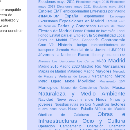
a.
Elecciones mayo 2011
Elecciones mayo 2015
Elecciones
mayo 2019
Elecciones mayo 2021
Elecciones mayo 2023
ler asequible
Empleo
EMT
enbicipormadrid
Entrevistas por Madrid
rtera de
España
esMADRIDtv
espormadrid
Eurovegas
 esfuerzo y
Exposiciones en Madrid
Excursiones
Familia
Faro
ulten
Ferias y Congresos
de Moncloa
Festival de Otoño
para construir
Fiestas de Madrid
Fondo Estatal de Inversión Local
Fondo Estatal para el Empleo y la Sostenibilidad Local
Gastronomía
Fotos de Madrid
Fútbol
Ganadería
Historia
Gran Vía
Huelga
Intercambiadores de
transporte
Jornada Mundial de la Juventud JMJ2011
Jóvenes
La Noche en Blanco
Libros y literatura
Los
Madrid
M-30
Ahijones
Los Berrocales
Los Cerros
Madrid Río Manzanares
Madrid 2016
Madrid 2020
Mayores
Mapas de Madrid
Matadero Madrid
Mercado
Metro
Mercamadrid
de Frutas y Verduras de Legazpi
Movilidad
Metro Ligero
Motos
Movimiento 15M
Municipios
Música
Museo de Colecciones Reales
Naturaleza y Medio Ambiente
Navidad
Niños
Niños y
Nieve esquí y snow
jóvenes
Nuestros lectores
Nuestras rutas en bici
Nuevo Estadio Atlético de Madrid
Nueva sede BBVA
Obras e
Obelisco de Calatrava
Infraestructuras
Ocio y Cultura
Operación Campamento
Operación Chamartín