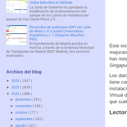
civiles fallecidos en Barbate
La Junta de Gobierno ha aprobado la
modificación de la denominación del
parque de los Llanos de Hortaleza por
parque de Don David Pérez y D...
Recorridos de autobuses EMT por corte
de Metro L-6 (Ciudad Universitaria -
Argüelles) y L-7 (Gregorio Marañón -
Pitis)
El Ayuntamiento de Madrid pondrá en
Este sis
marcha, a través de la Empresa Municipal
mejorand
de Transportes de Madrid (EMT Madrid), dos servicios
especiales...
han mos
Singapu
Archivo del blog
Los dato
►
2026
( 1047 )
tiene ce
►
2025
( 1839 )
instalac
▼
2024
( 1986 )
Virtual 
►
diciembre
( 154 )
que suel
►
noviembre
( 195 )
Lector
►
octubre
( 177 )
►
septiembre
( 183 )
►
agosto
( 115 )