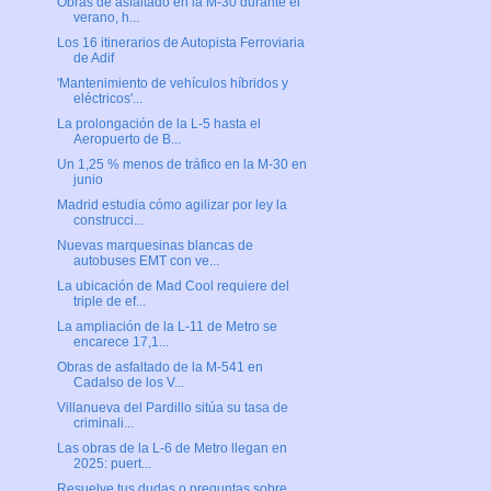
Obras de asfaltado en la M-30 durante el
verano, h...
Los 16 itinerarios de Autopista Ferroviaria
de Adif
'Mantenimiento de vehículos híbridos y
eléctricos'...
La prolongación de la L-5 hasta el
Aeropuerto de B...
Un 1,25 % menos de tráfico en la M-30 en
junio
Madrid estudia cómo agilizar por ley la
construcci...
Nuevas marquesinas blancas de
autobuses EMT con ve...
La ubicación de Mad Cool requiere del
triple de ef...
La ampliación de la L-11 de Metro se
encarece 17,1...
Obras de asfaltado de la M-541 en
Cadalso de los V...
Villanueva del Pardillo sitúa su tasa de
criminali...
Las obras de la L-6 de Metro llegan en
2025: puert...
Resuelve tus dudas o preguntas sobre