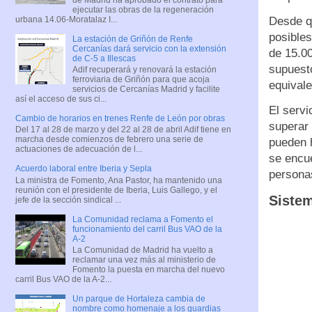
ejecutar las obras de la regeneración
urbana 14.06-Moratalaz I...
Desde q
posibles
La estación de Griñón de Renfe
Cercanías dará servicio con la extensión
de 15.00
de C-5 a Illescas
supuest
Adif recuperará y renovará la estación
ferroviaria de Griñón para que acoja
equival
servicios de Cercanías Madrid y facilite
así el acceso de sus ci...
El servi
Cambio de horarios en trenes Renfe de León por obras
superar 
Del 17 al 28 de marzo y del 22 al 28 de abril Adif tiene en
marcha desde comienzos de febrero una serie de
pueden h
actuaciones de adecuación de l...
se encue
Acuerdo laboral entre Iberia y Sepla
persona
La ministra de Fomento, Ana Pastor, ha mantenido una
reunión con el presidente de Iberia, Luis Gallego, y el
Sistem
jefe de la sección sindical ...
La Comunidad reclama a Fomento el
funcionamiento del carril Bus VAO de la
A-2
La Comunidad de Madrid ha vuelto a
reclamar una vez más al ministerio de
Fomento la puesta en marcha del nuevo
carril Bus VAO de la A-2...
Un parque de Hortaleza cambia de
nombre como homenaje a los guardias