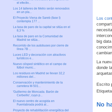
el efectiv...
Los 14 talleres de Metro serán renovados
en un pla...
Los con
El Proyecto Viena de Sareb (fase I)
contempla 177 ...
comparti
La tasa de paro de la capital se sitúa en el
necesita
8,3 %
intercon
La tasa de paro en la Comunidad de
Madrid se sitúa...
big data
Recorrido de los autobuses por cierre de
conocim
línea 7B ...
cambian
Luces LED y decoración con atractivos
turísticos e...
La nuev
Nuevo césped sintético en el campo de
donde la
fútbol munic...
arquetas
Los residuos en Madrid se llevan 32,2
millones del...
Conservación y mantenimiento de la
Escrito
carretera M-501...
Etiquet
'Guillermo de Moncada. Barón de
Cerbeillo', cuyo p...
El nuevo centro de acogida en
No ha
Fuenlabrada podrá al...
Proyecto de rehabilitación energética del