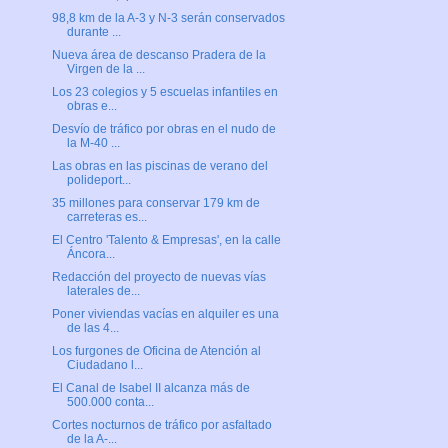
98,8 km de la A-3 y N-3 serán conservados
durante ...
Nueva área de descanso Pradera de la
Virgen de la ...
Los 23 colegios y 5 escuelas infantiles en
obras e...
Desvío de tráfico por obras en el nudo de
la M-40 ...
Las obras en las piscinas de verano del
polideport...
35 millones para conservar 179 km de
carreteras es...
El Centro 'Talento & Empresas', en la calle
Áncora...
Redacción del proyecto de nuevas vías
laterales de...
Poner viviendas vacías en alquiler es una
de las 4...
Los furgones de Oficina de Atención al
Ciudadano l...
El Canal de Isabel II alcanza más de
500.000 conta...
Cortes nocturnos de tráfico por asfaltado
de la A-...