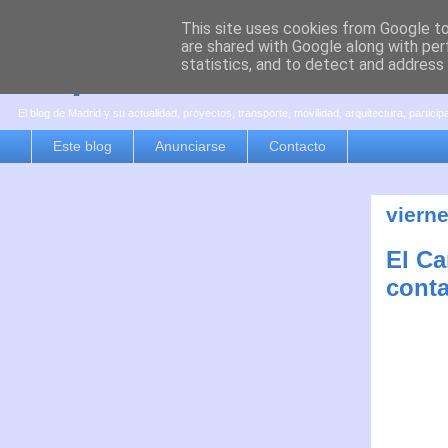
This site uses cookies from Google to 
are shared with Google along with per
es por madrid
statistics, and to detect and address
El blog de Madrid y su actualidad, proyectos, transporte, movilidad, arquitectura, partici
Este blog
Anunciarse
Contacto
vierne
El Ca
conta