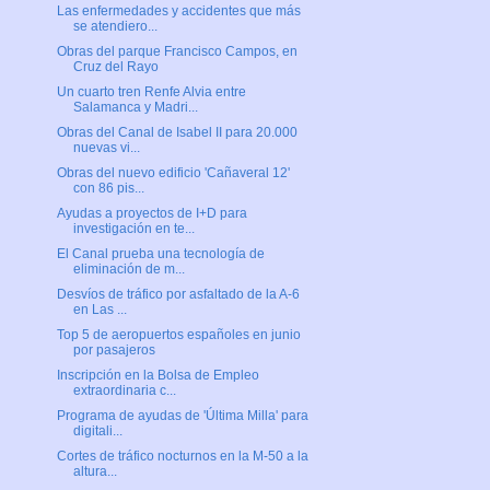
Las enfermedades y accidentes que más
se atendiero...
Obras del parque Francisco Campos, en
Cruz del Rayo
Un cuarto tren Renfe Alvia entre
Salamanca y Madri...
Obras del Canal de Isabel II para 20.000
nuevas vi...
Obras del nuevo edificio 'Cañaveral 12'
con 86 pis...
Ayudas a proyectos de I+D para
investigación en te...
El Canal prueba una tecnología de
eliminación de m...
Desvíos de tráfico por asfaltado de la A-6
en Las ...
Top 5 de aeropuertos españoles en junio
por pasajeros
Inscripción en la Bolsa de Empleo
extraordinaria c...
Programa de ayudas de 'Última Milla' para
digitali...
Cortes de tráfico nocturnos en la M-50 a la
altura...