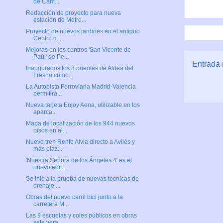
de Cam...
Redacción de proyecto para nueva
estación de Metro...
Proyecto de nuevos jardines en el antiguo
Centro d...
Mejoras en los centros 'San Vicente de
Paúl' de Pe...
Entrada 
Inaugurados los 3 puentes de Aldea del
Fresno como...
La Autopista Ferroviaria Madrid-Valencia
permitirá...
Nueva tarjeta Enjoy Aena, utilizable en los
aparca...
Mapa de localización de los 944 nuevos
pisos en al...
Nuevo tren Renfe Alvia directo a Avilés y
más plaz...
'Nuestra Señora de los Ángeles 4' es el
nuevo edif...
Se inicia la prueba de nuevas técnicas de
drenaje ...
Obras del nuevo carril bici junto a la
carretera M...
Las 9 escuelas y coles públicos en obras
este vera...