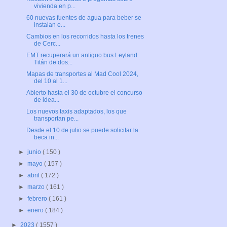
vivienda en p...
60 nuevas fuentes de agua para beber se
instalan e...
Cambios en los recorridos hasta los trenes
de Cerc...
EMT recuperará un antiguo bus Leyland
Titán de dos...
Mapas de transportes al Mad Cool 2024,
del 10 al 1...
Abierto hasta el 30 de octubre el concurso
de idea...
Los nuevos taxis adaptados, los que
transportan pe...
Desde el 10 de julio se puede solicitar la
beca in...
►
junio
( 150 )
►
mayo
( 157 )
►
abril
( 172 )
►
marzo
( 161 )
►
febrero
( 161 )
►
enero
( 184 )
►
2023
( 1557 )