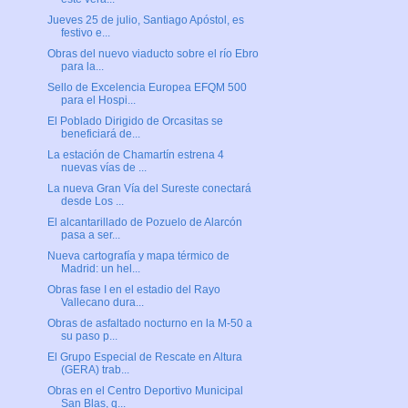
Jueves 25 de julio, Santiago Apóstol, es
festivo e...
Obras del nuevo viaducto sobre el río Ebro
para la...
Sello de Excelencia Europea EFQM 500
para el Hospi...
El Poblado Dirigido de Orcasitas se
beneficiará de...
La estación de Chamartín estrena 4
nuevas vías de ...
La nueva Gran Vía del Sureste conectará
desde Los ...
El alcantarillado de Pozuelo de Alarcón
pasa a ser...
Nueva cartografía y mapa térmico de
Madrid: un hel...
Obras fase I en el estadio del Rayo
Vallecano dura...
Obras de asfaltado nocturno en la M-50 a
su paso p...
El Grupo Especial de Rescate en Altura
(GERA) trab...
Obras en el Centro Deportivo Municipal
San Blas, q...