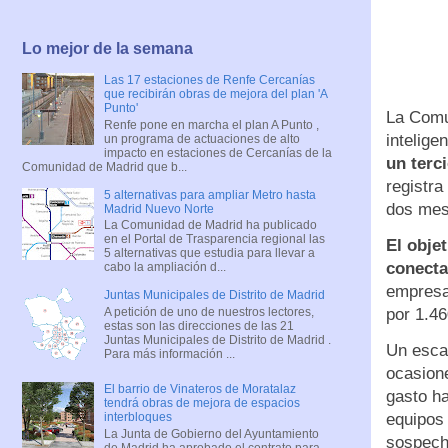
Lo mejor de la semana
Las 17 estaciones de Renfe Cercanías
que recibirán obras de mejora del plan 'A
Punto'
La Comu
Renfe pone en marcha el plan A Punto ,
intelig
un programa de actuaciones de alto
impacto en estaciones de Cercanías de la
un terci
Comunidad de Madrid que b...
registra
5 alternativas para ampliar Metro hasta
dos mes
Madrid Nuevo Norte
La Comunidad de Madrid ha publicado
en el Portal de Trasparencia regional las
El obje
5 alternativas que estudia para llevar a
conecta
cabo la ampliación d...
empresa 
Juntas Municipales de Distrito de Madrid
A petición de uno de nuestros lectores,
por 1.46
estas son las direcciones de las 21
Juntas Municipales de Distrito de Madrid .
Un escap
Para más información ...
ocasione
El barrio de Vinateros de Moratalaz
gasto ha
tendrá obras de mejora de espacios
equipos 
interbloques
La Junta de Gobierno del Ayuntamiento
sospech
de Madrid ha aprobado el contrato para