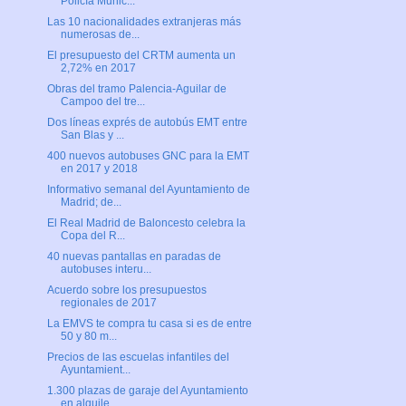
Policía Munic...
Las 10 nacionalidades extranjeras más
numerosas de...
El presupuesto del CRTM aumenta un
2,72% en 2017
Obras del tramo Palencia-Aguilar de
Campoo del tre...
Dos líneas exprés de autobús EMT entre
San Blas y ...
400 nuevos autobuses GNC para la EMT
en 2017 y 2018
Informativo semanal del Ayuntamiento de
Madrid; de...
El Real Madrid de Baloncesto celebra la
Copa del R...
40 nuevas pantallas en paradas de
autobuses interu...
Acuerdo sobre los presupuestos
regionales de 2017
La EMVS te compra tu casa si es de entre
50 y 80 m...
Precios de las escuelas infantiles del
Ayuntamient...
1.300 plazas de garaje del Ayuntamiento
en alquile...