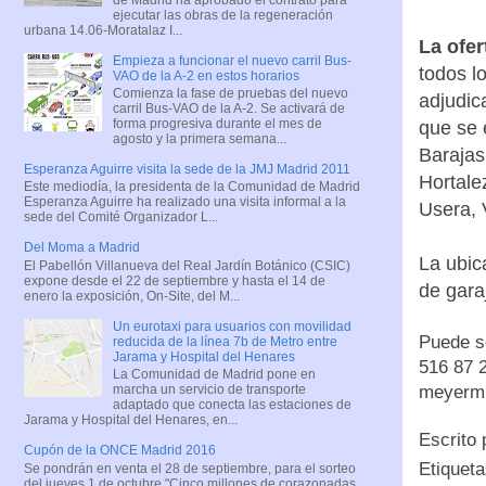
ejecutar las obras de la regeneración
urbana 14.06-Moratalaz I...
La ofer
Empieza a funcionar el nuevo carril Bus-
todos l
VAO de la A-2 en estos horarios
Comienza la fase de pruebas del nuevo
adjudic
carril Bus-VAO de la A-2. Se activará de
forma progresiva durante el mes de
que se 
agosto y la primera semana...
Barajas
Esperanza Aguirre visita la sede de la JMJ Madrid 2011
Hortale
Este mediodía, la presidenta de la Comunidad de Madrid
Esperanza Aguirre ha realizado una visita informal a la
Usera, V
sede del Comité Organizador L...
Del Moma a Madrid
La ubic
El Pabellón Villanueva del Real Jardín Botánico (CSIC)
expone desde el 22 de septiembre y hasta el 14 de
de gara
enero la exposición, On-Site, del M...
Un eurotaxi para usuarios con movilidad
Puede so
reducida de la línea 7b de Metro entre
Jarama y Hospital del Henares
516 87 2
La Comunidad de Madrid pone en
meyerm
marcha un servicio de transporte
adaptado que conecta las estaciones de
Jarama y Hospital del Henares, en...
Escrito
Cupón de la ONCE Madrid 2016
Etiquet
Se pondrán en venta el 28 de septiembre, para el sorteo
del jueves 1 de octubre "Cinco millones de corazonadas