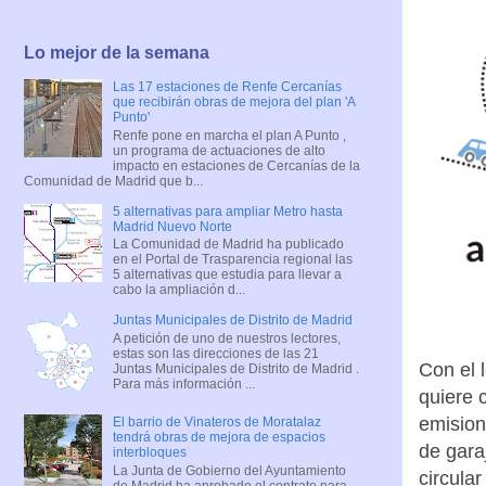
Lo mejor de la semana
Las 17 estaciones de Renfe Cercanías
que recibirán obras de mejora del plan 'A
Punto'
Renfe pone en marcha el plan A Punto ,
un programa de actuaciones de alto
impacto en estaciones de Cercanías de la
Comunidad de Madrid que b...
5 alternativas para ampliar Metro hasta
Madrid Nuevo Norte
La Comunidad de Madrid ha publicado
en el Portal de Trasparencia regional las
5 alternativas que estudia para llevar a
cabo la ampliación d...
Juntas Municipales de Distrito de Madrid
A petición de uno de nuestros lectores,
estas son las direcciones de las 21
Con el 
Juntas Municipales de Distrito de Madrid .
Para más información ...
quiere 
emision
El barrio de Vinateros de Moratalaz
tendrá obras de mejora de espacios
de gara
interbloques
La Junta de Gobierno del Ayuntamiento
circula
de Madrid ha aprobado el contrato para