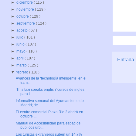
►
diciembre
( 115 )
►
noviembre
( 129 )
►
octubre
( 129 )
►
septiembre
( 124 )
►
agosto
( 67 )
►
julio
( 101 )
►
junio
( 107 )
►
mayo
( 110 )
►
abril
( 107 )
Entrada 
►
marzo
( 125 )
▼
febrero
( 118 )
Avances de la ‘tecnología inteligente’ en el
trans...
'This taxi speaks english' cursos de inglés
para t...
Informativo semanal del Ayuntamiento de
Madrid; de...
El centro comercial Plaza Río 2 abrirá en
octubre ...
Manual de Accesibilidad para espacios
públicos urb...
Los turistas extranjeros suben un 14,7%