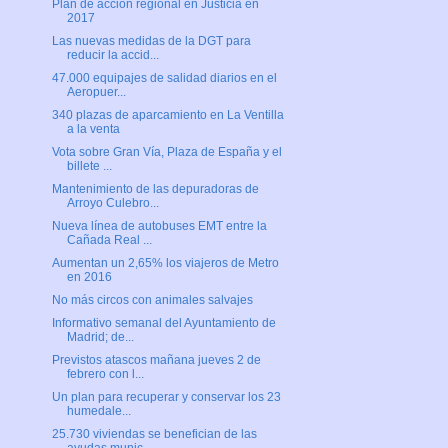
Plan de acción regional en Justicia en
2017
Las nuevas medidas de la DGT para
reducir la accid...
47.000 equipajes de salidad diarios en el
Aeropuer...
340 plazas de aparcamiento en La Ventilla
a la venta
Vota sobre Gran Vía, Plaza de España y el
billete ...
Mantenimiento de las depuradoras de
Arroyo Culebro...
Nueva línea de autobuses EMT entre la
Cañada Real ...
Aumentan un 2,65% los viajeros de Metro
en 2016
No más circos con animales salvajes
Informativo semanal del Ayuntamiento de
Madrid; de...
Previstos atascos mañana jueves 2 de
febrero con l...
Un plan para recuperar y conservar los 23
humedale...
25.730 viviendas se benefician de las