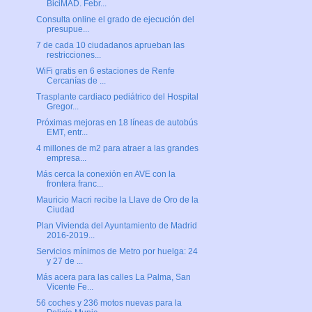
BiciMAD. Febr...
Consulta online el grado de ejecución del
presupue...
7 de cada 10 ciudadanos aprueban las
restricciones...
WiFi gratis en 6 estaciones de Renfe
Cercanías de ...
Trasplante cardiaco pediátrico del Hospital
Gregor...
Próximas mejoras en 18 líneas de autobús
EMT, entr...
4 millones de m2 para atraer a las grandes
empresa...
Más cerca la conexión en AVE con la
frontera franc...
Mauricio Macri recibe la Llave de Oro de la
Ciudad
Plan Vivienda del Ayuntamiento de Madrid
2016-2019...
Servicios mínimos de Metro por huelga: 24
y 27 de ...
Más acera para las calles La Palma, San
Vicente Fe...
56 coches y 236 motos nuevas para la