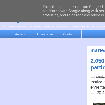
This site uses cookies from Google to 
are shared with Google along with per
es por madrid
statistics, and to detect and address
El blog de Madrid y su actualidad, proyectos, transporte, movilidad, arquitectura, partici
Este blog
Anunciarse
Contacto
marte
2.050
part
La ciuda
motivo d
enfrenta
las 20.4