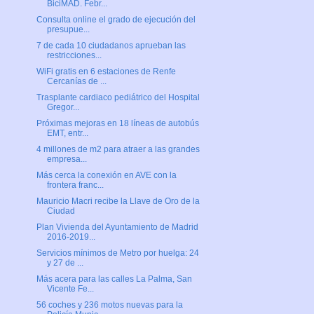
BiciMAD. Febr...
Consulta online el grado de ejecución del
presupue...
7 de cada 10 ciudadanos aprueban las
restricciones...
WiFi gratis en 6 estaciones de Renfe
Cercanías de ...
Trasplante cardiaco pediátrico del Hospital
Gregor...
Próximas mejoras en 18 líneas de autobús
EMT, entr...
4 millones de m2 para atraer a las grandes
empresa...
Más cerca la conexión en AVE con la
frontera franc...
Mauricio Macri recibe la Llave de Oro de la
Ciudad
Plan Vivienda del Ayuntamiento de Madrid
2016-2019...
Servicios mínimos de Metro por huelga: 24
y 27 de ...
Más acera para las calles La Palma, San
Vicente Fe...
56 coches y 236 motos nuevas para la