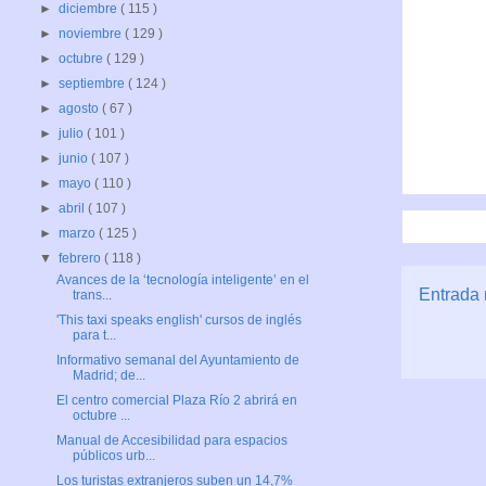
►
diciembre
( 115 )
►
noviembre
( 129 )
►
octubre
( 129 )
►
septiembre
( 124 )
►
agosto
( 67 )
►
julio
( 101 )
►
junio
( 107 )
►
mayo
( 110 )
►
abril
( 107 )
►
marzo
( 125 )
▼
febrero
( 118 )
Avances de la ‘tecnología inteligente’ en el
Entrada 
trans...
'This taxi speaks english' cursos de inglés
para t...
Informativo semanal del Ayuntamiento de
Madrid; de...
El centro comercial Plaza Río 2 abrirá en
octubre ...
Manual de Accesibilidad para espacios
públicos urb...
Los turistas extranjeros suben un 14,7%