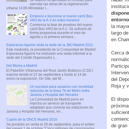
ejecutar las obras de la regeneración
instituc
urbana 14.06-Moratalaz I...
dispone
Empieza a funcionar el nuevo carril Bus-
entorno
VAO de la A-2 en estos horarios
Comienza la fase de pruebas del nuevo
la mayor
carril Bus-VAO de la A-2. Se activará de
largo de
forma progresiva durante el mes de
agosto y la primera semana...
en Cham
Esperanza Aguirre visita la sede de la JMJ Madrid 2011
Este mediodía, la presidenta de la Comunidad de Madrid
Cerca de
Esperanza Aguirre ha realizado una visita informal a la
sede del Comité Organizador L...
normalid
Particip
Del Moma a Madrid
El Pabellón Villanueva del Real Jardín Botánico (CSIC)
Interven
expone desde el 22 de septiembre y hasta el 14 de
enero la exposición, On-Site, del M...
del Depo
Roja y v
Un eurotaxi para usuarios con movilidad
reducida de la línea 7b de Metro entre
Jarama y Hospital del Henares
El dispo
La Comunidad de Madrid pone en
marcha un servicio de transporte
próximas
adaptado que conecta las estaciones de
Jarama y Hospital del Henares, en...
suficien
comience
Cupón de la ONCE Madrid 2016
Se pondrán en venta el 28 de septiembre, para el sorteo
de gran 
del jueves 1 de octubre "Cinco millones de corazonadas