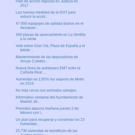
Plan de acción regional en Justicia en
2017
Las nuevas medidas de la DGT para
reducir la accid...
47.000 equipajes de salidad diarios en el
Aeropuer...
340 plazas de aparcamiento en La Ventilla
a la venta
Vota sobre Gran Vía, Plaza de España y el
billete ...
Mantenimiento de las depuradoras de
Arroyo Culebro...
Nueva línea de autobuses EMT entre la
Cañada Real ...
Aumentan un 2,65% los viajeros de Metro
en 2016
No más circos con animales salvajes
Informativo semanal del Ayuntamiento de
Madrid; de...
Previstos atascos mañana jueves 2 de
febrero con l...
Un plan para recuperar y conservar los 23
humedale...
25.730 viviendas se benefician de las