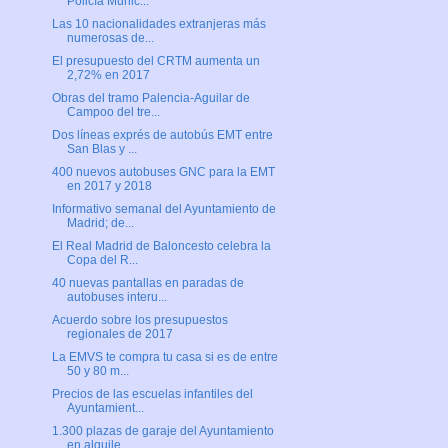
Policía Munic...
Las 10 nacionalidades extranjeras más
numerosas de...
El presupuesto del CRTM aumenta un
2,72% en 2017
Obras del tramo Palencia-Aguilar de
Campoo del tre...
Dos líneas exprés de autobús EMT entre
San Blas y ...
400 nuevos autobuses GNC para la EMT
en 2017 y 2018
Informativo semanal del Ayuntamiento de
Madrid; de...
El Real Madrid de Baloncesto celebra la
Copa del R...
40 nuevas pantallas en paradas de
autobuses interu...
Acuerdo sobre los presupuestos
regionales de 2017
La EMVS te compra tu casa si es de entre
50 y 80 m...
Precios de las escuelas infantiles del
Ayuntamient...
1.300 plazas de garaje del Ayuntamiento
en alquile...