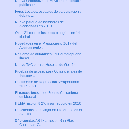
Nueva Ordenanza de Movilidad a consulta
pública pr...
Foros Locales: espacios de participación y
debate ...
Nuevo parque de bomberos de
Alcobendas en 2019
Otros 21 coles e institutos bilingües en 14
ciudad...
Novedades en el Presupuesto 2017 del
Ayuntamiento ...
Refuerzo de autobuses EMT al Aeropuerto:
líneas 10...
Nuevo TAC para el Hospital de Getafe
Pruebas de acceso para Guías oficiales de
Turismo ...
Documento de Regulación Aeroportuaria
2017-2021
El parque forestal de Fuente Carrantona
en Moratal...
IFEMA hizo un 8,2% más negocio en 2016
Descuentos para viajar en Preferente en el
AVE Val...
87 viviendas ARTEfactos en San Blas-
Canillejas, Ca...