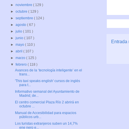
►
noviembre
( 129 )
►
octubre
( 129 )
►
septiembre
( 124 )
►
agosto
( 67 )
►
julio
( 101 )
►
junio
( 107 )
Entrada 
►
mayo
( 110 )
►
abril
( 107 )
►
marzo
( 125 )
▼
febrero
( 118 )
Avances de la ‘tecnología inteligente’ en el
trans...
'This taxi speaks english' cursos de inglés
para t...
Informativo semanal del Ayuntamiento de
Madrid; de...
El centro comercial Plaza Río 2 abrirá en
octubre ...
Manual de Accesibilidad para espacios
públicos urb...
Los turistas extranjeros suben un 14,7%
ene nero e...