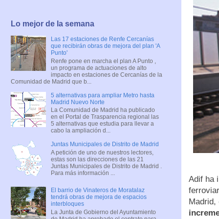
Lo mejor de la semana
Las 17 estaciones de Renfe Cercanías
que recibirán obras de mejora del plan 'A
Punto'
Renfe pone en marcha el plan A Punto ,
un programa de actuaciones de alto
impacto en estaciones de Cercanías de la
Comunidad de Madrid que b...
5 alternativas para ampliar Metro hasta
Madrid Nuevo Norte
La Comunidad de Madrid ha publicado
en el Portal de Trasparencia regional las
5 alternativas que estudia para llevar a
cabo la ampliación d...
Juntas Municipales de Distrito de Madrid
A petición de uno de nuestros lectores,
estas son las direcciones de las 21
Juntas Municipales de Distrito de Madrid .
Para más información ...
Adif ha 
ferrovia
El barrio de Vinateros de Moratalaz
tendrá obras de mejora de espacios
Madrid,
interbloques
incremen
La Junta de Gobierno del Ayuntamiento
de Madrid ha aprobado el contrato para