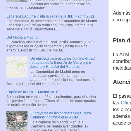
ejecutar las obras de la regeneración
urbana 14.06-Moratalaz I...
Además, 
Esperanza Aguirre visita la sede de la JMJ Madrid 2011
correspo
Este mediodía, la presidenta de la Comunidad de Madrid
Esperanza Aguirre ha realizado una visita informal a la
sede del Comité Organizador L...
Del Moma a Madrid
Plan d
El Pabellón Villanueva del Real Jardín Botánico (CSIC)
expone desde el 22 de septiembre y hasta el 14 de
enero la exposición, On-Site, del M...
La ATM i
Un eurotaxi para usuarios con movilidad
contribu
reducida de la línea 7b de Metro entre
Jarama y Hospital del Henares
medidas 
La Comunidad de Madrid pone en
marcha un servicio de transporte
adaptado que conecta las estaciones de
Atenci
Jarama y Hospital del Henares, en...
Cupón de la ONCE Madrid 2016
El pasad
Se pondrán en venta el 28 de septiembre, para el sorteo
del jueves 1 de octubre "Cinco millones de corazonadas
las
Ofici
se unirán al sueño de Ma...
los cinc
El proyecto de las cocheras de Cuatro
además 
Caminos incumple el PGOUM
La alcaldesa de Madrid, Manuela
acude co
Carmena, se reunió ayer (martes, 17
mayo) con los cooperativistas y