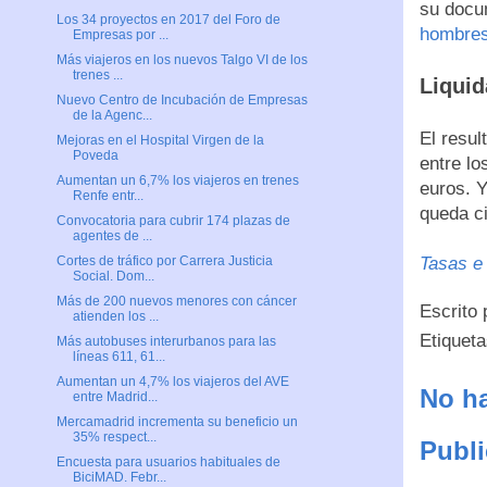
su docu
Los 34 proyectos en 2017 del Foro de
hombres
Empresas por ...
Más viajeros en los nuevos Talgo VI de los
trenes ...
Liqui
Nuevo Centro de Incubación de Empresas
de la Agenc...
El resul
Mejoras en el Hospital Virgen de la
Poveda
entre lo
Aumentan un 6,7% los viajeros en trenes
euros. Y
Renfe entr...
queda ci
Convocatoria para cubrir 174 plazas de
agentes de ...
Tasas e
Cortes de tráfico por Carrera Justicia
Social. Dom...
Más de 200 nuevos menores con cáncer
Escrito
atienden los ...
Etiquet
Más autobuses interurbanos para las
líneas 611, 61...
Aumentan un 4,7% los viajeros del AVE
No ha
entre Madrid...
Mercamadrid incrementa su beneficio un
35% respect...
Publi
Encuesta para usuarios habituales de
BiciMAD. Febr...