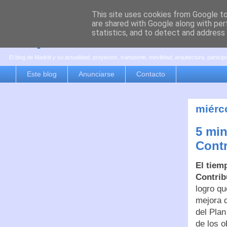
This site uses cookies from Google to 
are shared with Google along with per
es por madrid
statistics, and to detect and address
El blog de Madrid y su actualidad, proyectos, transporte, movilidad, arquitectura, partici
Este blog
Anunciarse
Contacto
miérc
5 min
Contr
El tiem
Contrib
logro qu
mejora d
del Plan
de los o