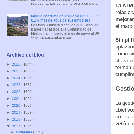
representantes de la empresa promotora
La ATM 
...
relacion
Madrid consume en lo que va de 2026 un
mejorar
8,2% más de agua de sus embalses
Los trece embalses con los que Canal de
el marco
Isabel II abastece a la Comunidad de
Madrid han iniciado el mes de mayo al 86
% de su capacidad máxi...
Simplif
aplazami
como sis
Archivo del blog
altas)
o
►
2026
( 1044 )
forman p
►
2025
( 1839 )
cumplimi
►
2024
( 1986 )
►
2023
( 1557 )
Gestió
►
2022
( 1600 )
►
2021
( 1522 )
La gesti
►
2020
( 1526 )
objetivo
►
2019
( 1339 )
en los r
►
2018
( 1385 )
vehícul
▼
2017
( 1344 )
►
diciembre
( 115 )