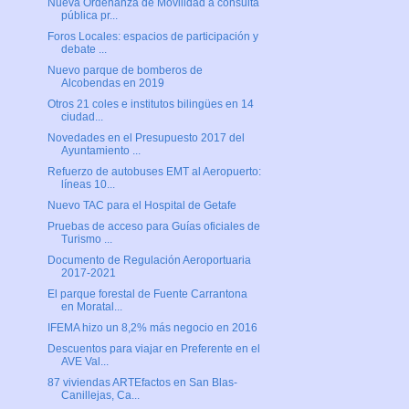
Nueva Ordenanza de Movilidad a consulta
pública pr...
Foros Locales: espacios de participación y
debate ...
Nuevo parque de bomberos de
Alcobendas en 2019
Otros 21 coles e institutos bilingües en 14
ciudad...
Novedades en el Presupuesto 2017 del
Ayuntamiento ...
Refuerzo de autobuses EMT al Aeropuerto:
líneas 10...
Nuevo TAC para el Hospital de Getafe
Pruebas de acceso para Guías oficiales de
Turismo ...
Documento de Regulación Aeroportuaria
2017-2021
El parque forestal de Fuente Carrantona
en Moratal...
IFEMA hizo un 8,2% más negocio en 2016
Descuentos para viajar en Preferente en el
AVE Val...
87 viviendas ARTEfactos en San Blas-
Canillejas, Ca...