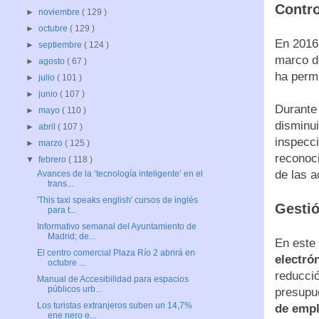
Contro
►
noviembre
( 129 )
►
octubre
( 129 )
En 2016 
►
septiembre
( 124 )
marco de
►
agosto
( 67 )
ha permi
►
julio
( 101 )
►
junio
( 107 )
Durante 
►
mayo
( 110 )
disminui
►
abril
( 107 )
inspecc
►
marzo
( 125 )
reconoc
▼
febrero
( 118 )
de las a
Avances de la ‘tecnología inteligente’ en el
trans...
'This taxi speaks english' cursos de inglés
Gestió
para t...
Informativo semanal del Ayuntamiento de
Madrid; de...
En este 
El centro comercial Plaza Río 2 abrirá en
electró
octubre ...
reducci
Manual de Accesibilidad para espacios
públicos urb...
presupu
Los turistas extranjeros suben un 14,7%
de emp
ene nero e...