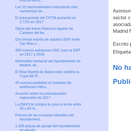
Policía Munic...
Las 10 nacionalidades extranjeras más
Asimismo
numerosas de...
sector 
El presupuesto del CRTM aumenta un
2,72% en 2017
asociada
Obras del tramo Palencia-Aguilar de
Madrid N
Campoo del tre...
Dos líneas exprés de autobús EMT entre
Escrito
San Blas y ...
400 nuevos autobuses GNC para la EMT
Etiquet
en 2017 y 2018
Informativo semanal del Ayuntamiento de
Madrid; de...
No ha
El Real Madrid de Baloncesto celebra la
Copa del R...
Publi
40 nuevas pantallas en paradas de
autobuses interu...
Acuerdo sobre los presupuestos
regionales de 2017
La EMVS te compra tu casa si es de entre
50 y 80 m...
Precios de las escuelas infantiles del
Ayuntamient...
1.300 plazas de garaje del Ayuntamiento
en alquile...