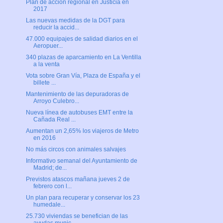
Plan de acción regional en Justicia en
2017
Las nuevas medidas de la DGT para
reducir la accid...
47.000 equipajes de salidad diarios en el
Aeropuer...
340 plazas de aparcamiento en La Ventilla
a la venta
Vota sobre Gran Vía, Plaza de España y el
billete ...
Mantenimiento de las depuradoras de
Arroyo Culebro...
Nueva línea de autobuses EMT entre la
Cañada Real ...
Aumentan un 2,65% los viajeros de Metro
en 2016
No más circos con animales salvajes
Informativo semanal del Ayuntamiento de
Madrid; de...
Previstos atascos mañana jueves 2 de
febrero con l...
Un plan para recuperar y conservar los 23
humedale...
25.730 viviendas se benefician de las