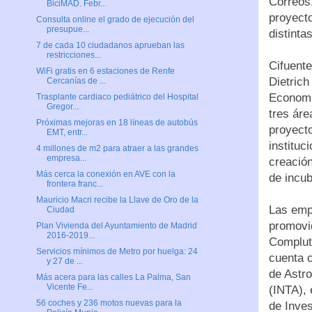
Correos
BiciMAD. Febr...
proyecto
Consulta online el grado de ejecución del
presupue...
distinta
7 de cada 10 ciudadanos aprueban las
restricciones...
Cifuent
WiFi gratis en 6 estaciones de Renfe
Dietrich
Cercanías de ...
Economí
Trasplante cardiaco pediátrico del Hospital
Gregor...
tres áre
Próximas mejoras en 18 líneas de autobús
proyecto
EMT, entr...
instituc
4 millones de m2 para atraer a las grandes
empresa...
creació
Más cerca la conexión en AVE con la
de incub
frontera franc...
Mauricio Macri recibe la Llave de Oro de la
Las emp
Ciudad
promovid
Plan Vivienda del Ayuntamiento de Madrid
2016-2019...
Complute
Servicios mínimos de Metro por huelga: 24
cuenta c
y 27 de ...
de Astro
Más acera para las calles La Palma, San
Vicente Fe...
(INTA), 
56 coches y 236 motos nuevas para la
de Inve