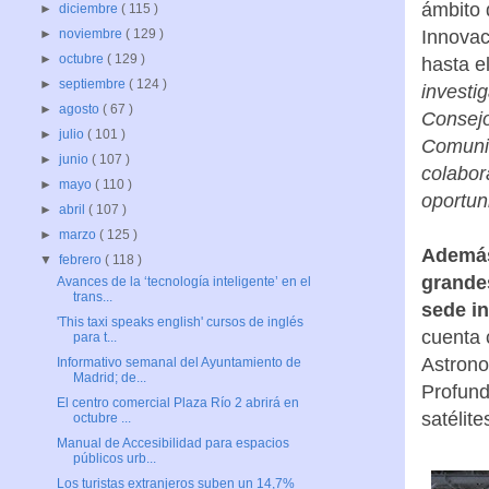
ámbito 
►
diciembre
( 115 )
Innovac
►
noviembre
( 129 )
►
octubre
( 129 )
hasta e
►
septiembre
( 124 )
investi
►
agosto
( 67 )
Consejo
►
julio
( 101 )
Comunid
►
junio
( 107 )
colabor
►
mayo
( 110 )
oportun
►
abril
( 107 )
►
marzo
( 125 )
Además
▼
febrero
( 118 )
grande
Avances de la ‘tecnología inteligente’ en el
trans...
sede in
'This taxi speaks english' cursos de inglés
cuenta 
para t...
Astrono
Informativo semanal del Ayuntamiento de
Madrid; de...
Profund
El centro comercial Plaza Río 2 abrirá en
satélit
octubre ...
Manual de Accesibilidad para espacios
públicos urb...
Los turistas extranjeros suben un 14,7%