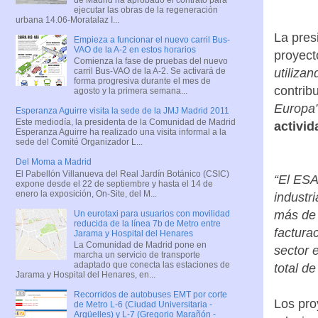
ejecutar las obras de la regeneración
urbana 14.06-Moratalaz I...
La pres
Empieza a funcionar el nuevo carril Bus-
VAO de la A-2 en estos horarios
proyect
Comienza la fase de pruebas del nuevo
utiliza
carril Bus-VAO de la A-2. Se activará de
forma progresiva durante el mes de
contrib
agosto y la primera semana...
Europa
Esperanza Aguirre visita la sede de la JMJ Madrid 2011
Este mediodía, la presidenta de la Comunidad de Madrid
activid
Esperanza Aguirre ha realizado una visita informal a la
sede del Comité Organizador L...
Del Moma a Madrid
El Pabellón Villanueva del Real Jardín Botánico (CSIC)
“El ESA
expone desde el 22 de septiembre y hasta el 14 de
enero la exposición, On-Site, del M...
industr
más de 
Un eurotaxi para usuarios con movilidad
reducida de la línea 7b de Metro entre
factura
Jarama y Hospital del Henares
La Comunidad de Madrid pone en
sector 
marcha un servicio de transporte
adaptado que conecta las estaciones de
total de
Jarama y Hospital del Henares, en...
Recorridos de autobuses EMT por corte
Los pro
de Metro L-6 (Ciudad Universitaria -
Argüelles) y L-7 (Gregorio Marañón -