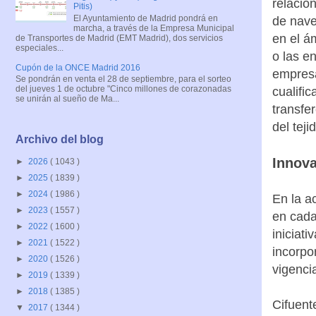
relacio
Pitis)
El Ayuntamiento de Madrid pondrá en
de nave
marcha, a través de la Empresa Municipal
en el á
de Transportes de Madrid (EMT Madrid), dos servicios
especiales...
o las e
Cupón de la ONCE Madrid 2016
empresa
Se pondrán en venta el 28 de septiembre, para el sorteo
del jueves 1 de octubre "Cinco millones de corazonadas
cualifi
se unirán al sueño de Ma...
transfe
del teji
Archivo del blog
Innova
►
2026
( 1043 )
►
2025
( 1839 )
►
2024
( 1986 )
En la a
►
2023
( 1557 )
en cada
►
2022
( 1600 )
iniciat
►
2021
( 1522 )
incorpo
►
2020
( 1526 )
vigenci
►
2019
( 1339 )
►
2018
( 1385 )
Cifuent
▼
2017
( 1344 )