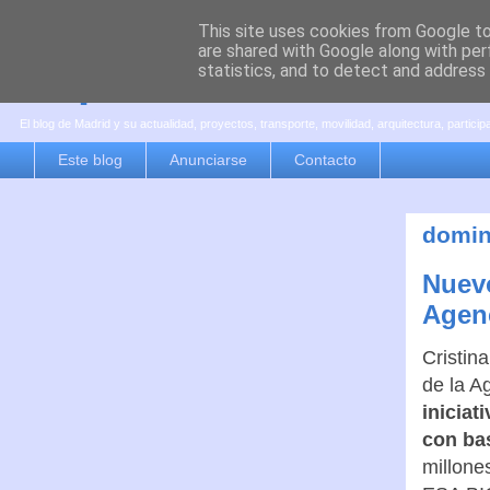
This site uses cookies from Google to 
are shared with Google along with per
es por madrid
statistics, and to detect and address
El blog de Madrid y su actualidad, proyectos, transporte, movilidad, arquitectura, partici
Este blog
Anunciarse
Contacto
domin
Nuevo
Agenc
Cristin
de la A
iniciat
con ba
millone