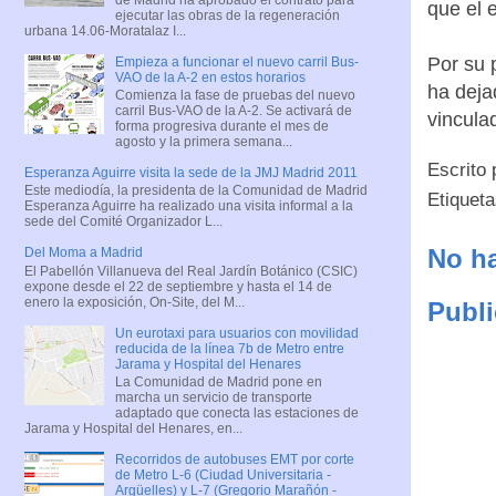
que el 
ejecutar las obras de la regeneración
urbana 14.06-Moratalaz I...
Por su 
Empieza a funcionar el nuevo carril Bus-
VAO de la A-2 en estos horarios
ha deja
Comienza la fase de pruebas del nuevo
carril Bus-VAO de la A-2. Se activará de
vincula
forma progresiva durante el mes de
agosto y la primera semana...
Escrito
Esperanza Aguirre visita la sede de la JMJ Madrid 2011
Este mediodía, la presidenta de la Comunidad de Madrid
Etiquet
Esperanza Aguirre ha realizado una visita informal a la
sede del Comité Organizador L...
No ha
Del Moma a Madrid
El Pabellón Villanueva del Real Jardín Botánico (CSIC)
expone desde el 22 de septiembre y hasta el 14 de
enero la exposición, On-Site, del M...
Publi
Un eurotaxi para usuarios con movilidad
reducida de la línea 7b de Metro entre
Jarama y Hospital del Henares
La Comunidad de Madrid pone en
marcha un servicio de transporte
adaptado que conecta las estaciones de
Jarama y Hospital del Henares, en...
Recorridos de autobuses EMT por corte
de Metro L-6 (Ciudad Universitaria -
Argüelles) y L-7 (Gregorio Marañón -