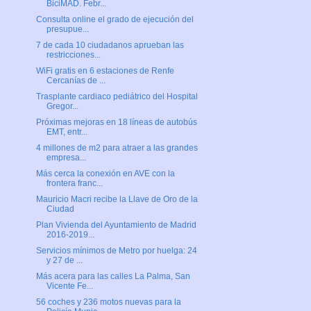
BiciMAD. Febr...
Consulta online el grado de ejecución del
presupue...
7 de cada 10 ciudadanos aprueban las
restricciones...
WiFi gratis en 6 estaciones de Renfe
Cercanías de ...
Trasplante cardiaco pediátrico del Hospital
Gregor...
Próximas mejoras en 18 líneas de autobús
EMT, entr...
4 millones de m2 para atraer a las grandes
empresa...
Más cerca la conexión en AVE con la
frontera franc...
Mauricio Macri recibe la Llave de Oro de la
Ciudad
Plan Vivienda del Ayuntamiento de Madrid
2016-2019...
Servicios mínimos de Metro por huelga: 24
y 27 de ...
Más acera para las calles La Palma, San
Vicente Fe...
56 coches y 236 motos nuevas para la