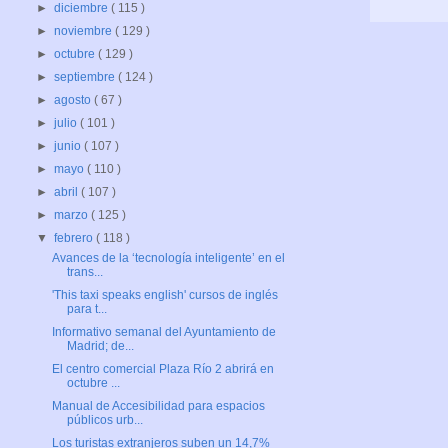
►
diciembre
( 115 )
►
noviembre
( 129 )
►
octubre
( 129 )
►
septiembre
( 124 )
►
agosto
( 67 )
►
julio
( 101 )
►
junio
( 107 )
►
mayo
( 110 )
►
abril
( 107 )
►
marzo
( 125 )
▼
febrero
( 118 )
Avances de la ‘tecnología inteligente’ en el
trans...
'This taxi speaks english' cursos de inglés
para t...
Informativo semanal del Ayuntamiento de
Madrid; de...
El centro comercial Plaza Río 2 abrirá en
octubre ...
Manual de Accesibilidad para espacios
públicos urb...
Los turistas extranjeros suben un 14,7%