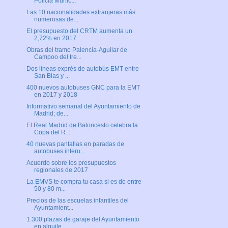
Policía Munic...
Las 10 nacionalidades extranjeras más
numerosas de...
El presupuesto del CRTM aumenta un
2,72% en 2017
Obras del tramo Palencia-Aguilar de
Campoo del tre...
Dos líneas exprés de autobús EMT entre
San Blas y ...
400 nuevos autobuses GNC para la EMT
en 2017 y 2018
Informativo semanal del Ayuntamiento de
Madrid; de...
El Real Madrid de Baloncesto celebra la
Copa del R...
40 nuevas pantallas en paradas de
autobuses interu...
Acuerdo sobre los presupuestos
regionales de 2017
La EMVS te compra tu casa si es de entre
50 y 80 m...
Precios de las escuelas infantiles del
Ayuntamient...
1.300 plazas de garaje del Ayuntamiento
en alquile...