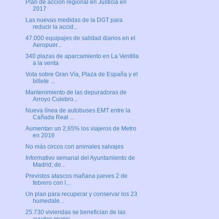
Plan de acción regional en Justicia en
2017
Las nuevas medidas de la DGT para
reducir la accid...
47.000 equipajes de salidad diarios en el
Aeropuer...
340 plazas de aparcamiento en La Ventilla
a la venta
Vota sobre Gran Vía, Plaza de España y el
billete ...
Mantenimiento de las depuradoras de
Arroyo Culebro...
Nueva línea de autobuses EMT entre la
Cañada Real ...
Aumentan un 2,65% los viajeros de Metro
en 2016
No más circos con animales salvajes
Informativo semanal del Ayuntamiento de
Madrid; de...
Previstos atascos mañana jueves 2 de
febrero con l...
Un plan para recuperar y conservar los 23
humedale...
25.730 viviendas se benefician de las