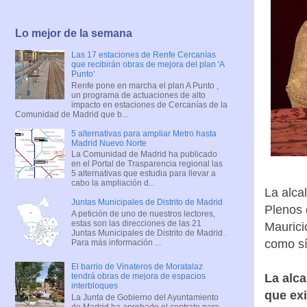
Lo mejor de la semana
Las 17 estaciones de Renfe Cercanías
que recibirán obras de mejora del plan 'A
Punto'
Renfe pone en marcha el plan A Punto ,
un programa de actuaciones de alto
impacto en estaciones de Cercanías de la
Comunidad de Madrid que b...
5 alternativas para ampliar Metro hasta
Madrid Nuevo Norte
La Comunidad de Madrid ha publicado
en el Portal de Trasparencia regional las
5 alternativas que estudia para llevar a
cabo la ampliación d...
La alca
Juntas Municipales de Distrito de Madrid
Plenos 
A petición de uno de nuestros lectores,
estas son las direcciones de las 21
Maurici
Juntas Municipales de Distrito de Madrid .
como sí
Para más información ...
El barrio de Vinateros de Moratalaz
La alca
tendrá obras de mejora de espacios
interbloques
que exi
La Junta de Gobierno del Ayuntamiento
de Madrid ha aprobado el contrato para