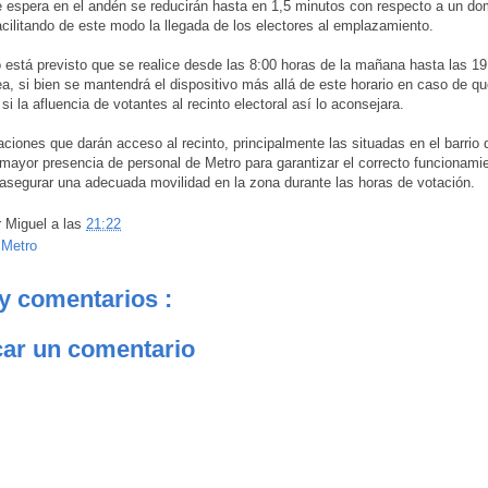
 espera en el andén se reducirán hasta en 1,5 minutos con respecto a un do
facilitando de este modo la llegada de los electores al emplazamiento.
o está previsto que se realice desde las 8:00 horas de la mañana hasta las 1
nea, si bien se mantendrá el dispositivo más allá de este horario en caso de q
si la afluencia de votantes al recinto electoral así lo aconsejara.
aciones que darán acceso al recinto, principalmente las situadas en el barrio 
mayor presencia de personal de Metro para garantizar el correcto funcionamie
segurar una adecuada movilidad en la zona durante las horas de votación.
r
Miguel
a las
21:22
:
Metro
y comentarios :
car un comentario