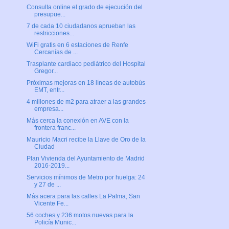
Consulta online el grado de ejecución del
presupue...
7 de cada 10 ciudadanos aprueban las
restricciones...
WiFi gratis en 6 estaciones de Renfe
Cercanías de ...
Trasplante cardiaco pediátrico del Hospital
Gregor...
Próximas mejoras en 18 líneas de autobús
EMT, entr...
4 millones de m2 para atraer a las grandes
empresa...
Más cerca la conexión en AVE con la
frontera franc...
Mauricio Macri recibe la Llave de Oro de la
Ciudad
Plan Vivienda del Ayuntamiento de Madrid
2016-2019...
Servicios mínimos de Metro por huelga: 24
y 27 de ...
Más acera para las calles La Palma, San
Vicente Fe...
56 coches y 236 motos nuevas para la
Policía Munic...