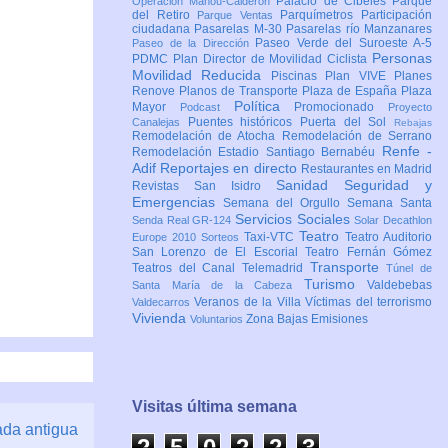
Palacio de Cibeles
Parque
Operación Mahou-Calderón
del Retiro
Parquímetros
Participación
Parque Ventas
ciudadana
Pasarelas M-30
Pasarelas río Manzanares
Paseo Verde del Suroeste A-5
Paseo de la Dirección
Personas
PDMC Plan Director de Movilidad Ciclista
Movilidad Reducida
Piscinas
Plan VIVE
Planes
Renove
Planos de Transporte
Plaza de España
Plaza
Política
Mayor
Promocionado
Podcast
Proyecto
Puentes históricos
Puerta del Sol
Canalejas
Rebajas
Remodelación de Atocha
Remodelación de Serrano
Renfe -
Remodelación Estadio Santiago Bernabéu
Adif
Reportajes en directo
Restaurantes en Madrid
Sanidad
Seguridad y
Revistas
San Isidro
Emergencias
Semana del Orgullo
Semana Santa
Servicios Sociales
Senda Real GR-124
Solar Decathlon
Teatro
Taxi-VTC
Teatro Auditorio
Europe 2010
Sorteos
San Lorenzo de El Escorial
Teatro Fernán Gómez
Transporte
Teatros del Canal
Telemadrid
Túnel de
Turismo
Valdebebas
Santa María de la Cabeza
Veranos de la Villa
Víctimas del terrorismo
Valdecarros
Vivienda
Zona Bajas Emisiones
Voluntarios
Visitas última semana
ada antigua
2
5
0
2
2
3