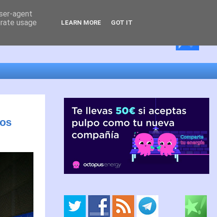
user-agent
erate usage
LEARN MORE
GOT IT
nos