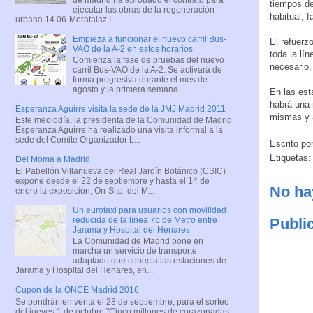
tiempos de
ejecutar las obras de la regeneración
habitual, 
urbana 14.06-Moratalaz I...
Empieza a funcionar el nuevo carril Bus-
El refuerz
VAO de la A-2 en estos horarios
toda la lí
Comienza la fase de pruebas del nuevo
necesario, 
carril Bus-VAO de la A-2. Se activará de
forma progresiva durante el mes de
agosto y la primera semana...
En las est
habrá una 
Esperanza Aguirre visita la sede de la JMJ Madrid 2011
mismas y a
Este mediodía, la presidenta de la Comunidad de Madrid
Esperanza Aguirre ha realizado una visita informal a la
sede del Comité Organizador L...
Escrito po
Etiquetas
Del Moma a Madrid
El Pabellón Villanueva del Real Jardín Botánico (CSIC)
expone desde el 22 de septiembre y hasta el 14 de
No ha
enero la exposición, On-Site, del M...
Un eurotaxi para usuarios con movilidad
reducida de la línea 7b de Metro entre
Publi
Jarama y Hospital del Henares
La Comunidad de Madrid pone en
marcha un servicio de transporte
adaptado que conecta las estaciones de
Jarama y Hospital del Henares, en...
Cupón de la ONCE Madrid 2016
Se pondrán en venta el 28 de septiembre, para el sorteo
del jueves 1 de octubre "Cinco millones de corazonadas