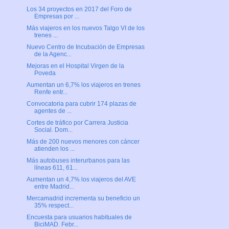
Los 34 proyectos en 2017 del Foro de
Empresas por ...
Más viajeros en los nuevos Talgo VI de los
trenes ...
Nuevo Centro de Incubación de Empresas
de la Agenc...
Mejoras en el Hospital Virgen de la
Poveda
Aumentan un 6,7% los viajeros en trenes
Renfe entr...
Convocatoria para cubrir 174 plazas de
agentes de ...
Cortes de tráfico por Carrera Justicia
Social. Dom...
Más de 200 nuevos menores con cáncer
atienden los ...
Más autobuses interurbanos para las
líneas 611, 61...
Aumentan un 4,7% los viajeros del AVE
entre Madrid...
Mercamadrid incrementa su beneficio un
35% respect...
Encuesta para usuarios habituales de
BiciMAD. Febr...