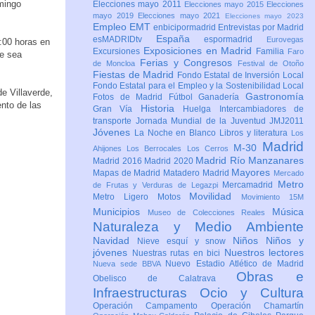
mingo
Elecciones mayo 2011
Elecciones mayo 2015
Elecciones
mayo 2019
Elecciones mayo 2021
Elecciones mayo 2023
Empleo
EMT
enbicipormadrid
Entrevistas por Madrid
España
esMADRIDtv
espormadrid
Eurovegas
9:00 horas en
Exposiciones en Madrid
Excursiones
Familia
Faro
ue sea
Ferias y Congresos
de Moncloa
Festival de Otoño
Fiestas de Madrid
Fondo Estatal de Inversión Local
Fondo Estatal para el Empleo y la Sostenibilidad Local
de Villaverde,
Gastronomía
Fotos de Madrid
Fútbol
Ganadería
nto de las
Historia
Gran Vía
Huelga
Intercambiadores de
transporte
Jornada Mundial de la Juventud JMJ2011
Jóvenes
La Noche en Blanco
Libros y literatura
Los
Madrid
M-30
Ahijones
Los Berrocales
Los Cerros
Madrid Río Manzanares
Madrid 2016
Madrid 2020
Mayores
Mapas de Madrid
Matadero Madrid
Mercado
Metro
Mercamadrid
de Frutas y Verduras de Legazpi
Movilidad
Metro Ligero
Motos
Movimiento 15M
Municipios
Música
Museo de Colecciones Reales
Naturaleza y Medio Ambiente
Navidad
Niños
Niños y
Nieve esquí y snow
jóvenes
Nuestros lectores
Nuestras rutas en bici
Nuevo Estadio Atlético de Madrid
Nueva sede BBVA
Obras e
Obelisco de Calatrava
Infraestructuras
Ocio y Cultura
Operación Campamento
Operación Chamartín