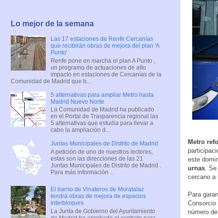
Lo mejor de la semana
Las 17 estaciones de Renfe Cercanías
que recibirán obras de mejora del plan 'A
Punto'
Renfe pone en marcha el plan A Punto ,
un programa de actuaciones de alto
impacto en estaciones de Cercanías de la
Comunidad de Madrid que b...
5 alternativas para ampliar Metro hasta
Madrid Nuevo Norte
La Comunidad de Madrid ha publicado
en el Portal de Trasparencia regional las
5 alternativas que estudia para llevar a
cabo la ampliación d...
Metro refo
Juntas Municipales de Distrito de Madrid
participac
A petición de uno de nuestros lectores,
estas son las direcciones de las 21
este domi
Juntas Municipales de Distrito de Madrid .
urnas
. Se
Para más información ...
cercano a 
El barrio de Vinateros de Moratalaz
Para garan
tendrá obras de mejora de espacios
Consorcio 
interbloques
La Junta de Gobierno del Ayuntamiento
número de 
de Madrid ha aprobado el contrato para