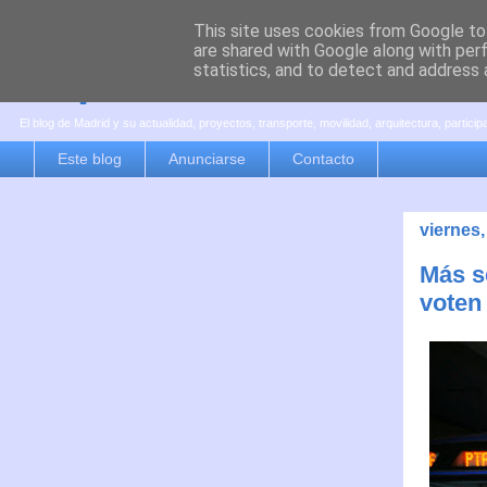
This site uses cookies from Google to 
are shared with Google along with per
es por madrid
statistics, and to detect and address 
El blog de Madrid y su actualidad, proyectos, transporte, movilidad, arquitectura, partici
Este blog
Anunciarse
Contacto
viernes,
Más s
voten