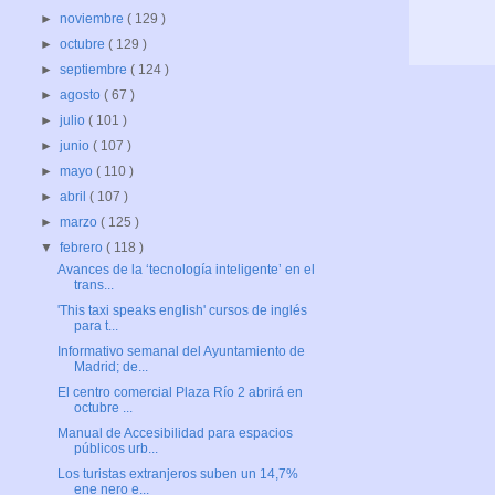
►
noviembre
( 129 )
►
octubre
( 129 )
►
septiembre
( 124 )
►
agosto
( 67 )
►
julio
( 101 )
►
junio
( 107 )
►
mayo
( 110 )
►
abril
( 107 )
►
marzo
( 125 )
▼
febrero
( 118 )
Avances de la ‘tecnología inteligente’ en el
trans...
'This taxi speaks english' cursos de inglés
para t...
Informativo semanal del Ayuntamiento de
Madrid; de...
El centro comercial Plaza Río 2 abrirá en
octubre ...
Manual de Accesibilidad para espacios
públicos urb...
Los turistas extranjeros suben un 14,7%
ene nero e...