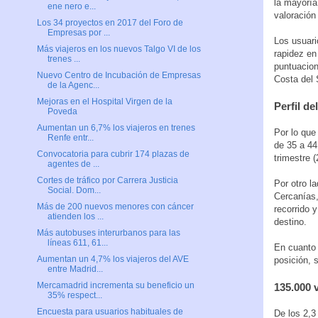
la mayoría
ene nero e...
valoración
Los 34 proyectos en 2017 del Foro de
Empresas por ...
Los usuari
Más viajeros en los nuevos Talgo VI de los
rapidez en
trenes ...
puntuacion
Nuevo Centro de Incubación de Empresas
Costa del 
de la Agenc...
Mejoras en el Hospital Virgen de la
Perfil de
Poveda
Aumentan un 6,7% los viajeros en trenes
Por lo que
Renfe entr...
de 35 a 44
Convocatoria para cubrir 174 plazas de
trimestre (
agentes de ...
Cortes de tráfico por Carrera Justicia
Por otro l
Social. Dom...
Cercanías,
Más de 200 nuevos menores con cáncer
recorrido 
atienden los ...
destino.
Más autobuses interurbanos para las
líneas 611, 61...
En cuanto 
Aumentan un 4,7% los viajeros del AVE
posición, 
entre Madrid...
Mercamadrid incrementa su beneficio un
135.000 
35% respect...
Encuesta para usuarios habituales de
De los 2,3