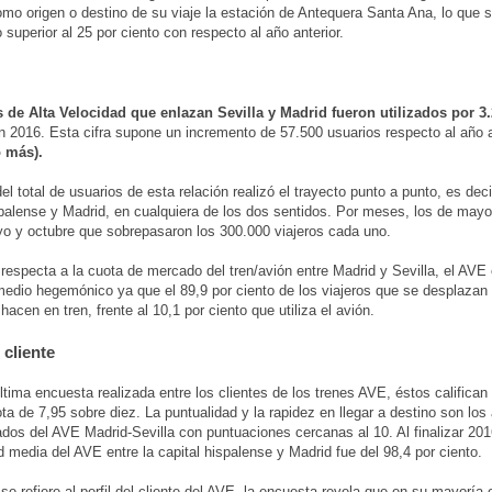
omo origen o destino de su viaje la estación de Antequera Santa Ana, lo que 
 superior al 25 por ciento con respecto al año anterior.
s de Alta Velocidad que enlazan Sevilla y Madrid fueron utilizados por 3
 2016. Esta cifra supone un incremento de 57.500 usuarios respecto al año 
o más).
l total de usuarios de esta relación realizó el trayecto punto a punto, es decir
spalense y Madrid, en cualquiera de los dos sentidos. Por meses, los de ma
o y octubre que sobrepasaron los 300.000 viajeros cada uno.
 respecta a la cuota de mercado del tren/avión entre Madrid y Sevilla, el AVE
medio hegemónico ya que el 89,9 por ciento de los viajeros que se desplazan
 hacen en tren, frente al 10,1 por ciento que utiliza el avión.
l cliente
ltima encuesta realizada entre los clientes de los trenes AVE, éstos califican
ta de 7,95 sobre diez. La puntualidad y la rapidez en llegar a destino son los
dos del AVE Madrid-Sevilla con puntuaciones cercanas al 10. Al finalizar 201
d media del AVE entre la capital hispalense y Madrid fue del 98,4 por ciento.
 se refiere al perfil del cliente del AVE, la encuesta revela que en su mayorí