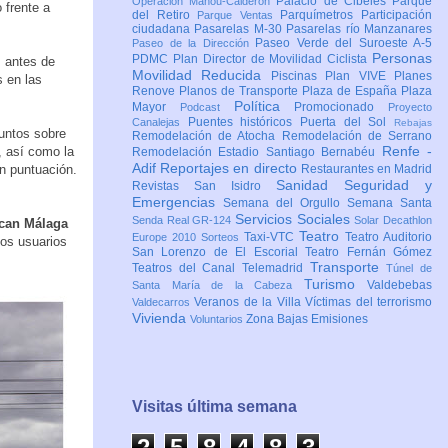
Palacio de Cibeles
Parque
Operación Mahou-Calderón
 frente a
del Retiro
Parquímetros
Participación
Parque Ventas
ciudadana
Pasarelas M-30
Pasarelas río Manzanares
Paseo Verde del Suroeste A-5
Paseo de la Dirección
Personas
PDMC Plan Director de Movilidad Ciclista
s antes de
Movilidad Reducida
Piscinas
Plan VIVE
Planes
s en las
Renove
Planos de Transporte
Plaza de España
Plaza
Política
Mayor
Promocionado
Podcast
Proyecto
Puentes históricos
Puerta del Sol
Canalejas
Rebajas
puntos sobre
Remodelación de Atocha
Remodelación de Serrano
Renfe -
, así como la
Remodelación Estadio Santiago Bernabéu
Adif
Reportajes en directo
en puntuación.
Restaurantes en Madrid
Sanidad
Seguridad y
Revistas
San Isidro
Emergencias
Semana del Orgullo
Semana Santa
Servicios Sociales
Senda Real GR-124
Solar Decathlon
ican Málaga
Teatro
Taxi-VTC
Teatro Auditorio
Europe 2010
Sorteos
vos usuarios
San Lorenzo de El Escorial
Teatro Fernán Gómez
Transporte
Teatros del Canal
Telemadrid
Túnel de
Turismo
Valdebebas
Santa María de la Cabeza
Veranos de la Villa
Víctimas del terrorismo
Valdecarros
Vivienda
Zona Bajas Emisiones
Voluntarios
Visitas última semana
2
5
8
4
8
4