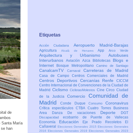
Etiquetas
Aeropuerto Madrid-Barajas
Acción Ciudadana
Agricultura
App
Arco Verde
Alcalá de Henares
Arquitectura y Urbanismo
Autobuses
Interurbanos
Blogs e
Aviación
Azca
Bibliotecas
Internet
Bosque Metropolitano
Camino de Santiago
CanalcamTV
Carreteras de Madrid
Carnaval
Casa de Campo
Centros Comerciales de Madrid
Centros Deportivos
Cercanías Renfe
CICCM
Centro Internacional de Convenciones de la Ciudad de
Ciclismo
Madrid
Cine
Circo
Ciudad
CiclistasMolestos
Comunidad de
Comercio
de la Justicia
Madrid
Coronavirus
Conde Duque
Consumo
Crítica espectáculos
CTBA Cuatro Torres Business
pital de
Deporte
Area
Danza
De vacaciones
DGT
ecobarrio de Puente de Vallecas
n ambos
Discapacidad
Educación
Economía
Eje Prado Recoletos
El
e Santa María
Cañaveral
Elecciones Generales 2015
Elecciones Generales
 se han
2016
Elecciones Generales 2019
Elecciones Generales 2023