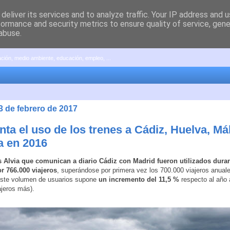
deliver its services and to analyze traffic. Your IP address and 
formance and security metrics to ensure quality of service, gen
abuse.
pación, medio ambiente, educación, empleo, ...
3 de febrero de 2017
ta el uso de los trenes a Cádiz, Huelva, Má
a en 2016
s Alvia que comunican a diario Cádiz con Madrid fueron utilizados duran
r 766.000 viajeros
, superándose por primera vez los 700.000 viajeros anual
Este volumen de usuarios supone
un incremento del 11,5 %
respecto al año 
ajeros más).