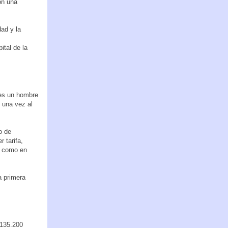
on una
dad y la
ital de la
a es un hombre
) una vez al
o de
 tarifa,
en como en
a primera
 135.200