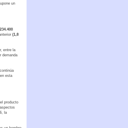
supone un
.234.400
anterior
(1,8
, entre la
yor demanda
 continúa
 en esta
 el producto
 aspectos
6, la
a es un hombre