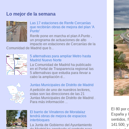
Lo mejor de la semana
Las 17 estaciones de Renfe Cercanías
que recibirán obras de mejora del plan 'A
Punto'
Renfe pone en marcha el plan A Punto ,
un programa de actuaciones de alto
impacto en estaciones de Cercanías de la
Comunidad de Madrid que b...
5 alternativas para ampliar Metro hasta
Madrid Nuevo Norte
La Comunidad de Madrid ha publicado
en el Portal de Trasparencia regional las
5 alternativas que estudia para llevar a
cabo la ampliación d...
Juntas Municipales de Distrito de Madrid
A petición de uno de nuestros lectores,
estas son las direcciones de las 21
Juntas Municipales de Distrito de Madrid .
Para más información ...
El 80 por c
El barrio de Vinateros de Moratalaz
España y l
tendrá obras de mejora de espacios
sentidos, 
interbloques
141.500, y
La Junta de Gobierno del Ayuntamiento
de Madrid ha aprobado el contrato para