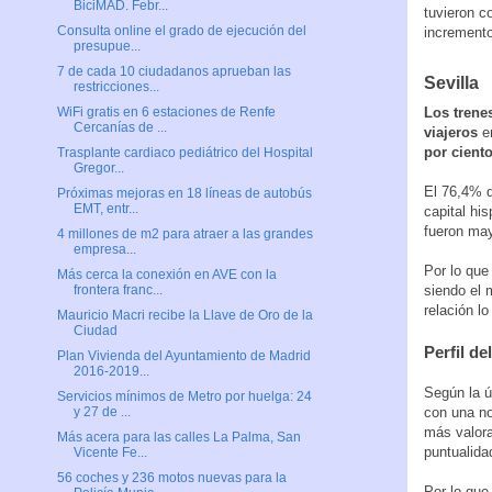
BiciMAD. Febr...
tuvieron c
Consulta online el grado de ejecución del
incremento
presupue...
7 de cada 10 ciudadanos aprueban las
Sevilla
restricciones...
Los trene
WiFi gratis en 6 estaciones de Renfe
Cercanías de ...
viajeros
en
por cient
Trasplante cardiaco pediátrico del Hospital
Gregor...
El 76,4% de
Próximas mejoras en 18 líneas de autobús
EMT, entr...
capital hi
fueron may
4 millones de m2 para atraer a las grandes
empresa...
Por lo que
Más cerca la conexión en AVE con la
siendo el 
frontera franc...
relación lo
Mauricio Macri recibe la Llave de Oro de la
Ciudad
Perfil de
Plan Vivienda del Ayuntamiento de Madrid
2016-2019...
Según la ú
Servicios mínimos de Metro por huelga: 24
con una no
y 27 de ...
más valora
Más acera para las calles La Palma, San
puntualida
Vicente Fe...
56 coches y 236 motos nuevas para la
Por lo que