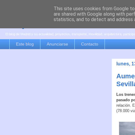
This site uses cookies from Google to 
are shared with Google along with per
es por madrid
statistics, and to detect and address 
El blog de Madrid y su actualidad, proyectos, transporte, movilidad, arquitectura, partici
Este blog
Anunciarse
Contacto
lunes, 1
Aumen
Sevill
Los trene
pasado po
relación. 
(78.000 vi