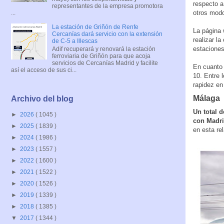
respecto a
representantes de la empresa promotora
otros modo
...
La estación de Griñón de Renfe
La página 
Cercanías dará servicio con la extensión
realizar l
de C-5 a Illescas
estaciones
Adif recuperará y renovará la estación
ferroviaria de Griñón para que acoja
servicios de Cercanías Madrid y facilite
En cuanto 
así el acceso de sus ci...
10. Entre 
rapidez en
Málaga
Archivo del blog
Un total 
►
2026
( 1045 )
con Madri
►
2025
( 1839 )
en esta re
►
2024
( 1986 )
►
2023
( 1557 )
►
2022
( 1600 )
►
2021
( 1522 )
►
2020
( 1526 )
►
2019
( 1339 )
►
2018
( 1385 )
▼
2017
( 1344 )