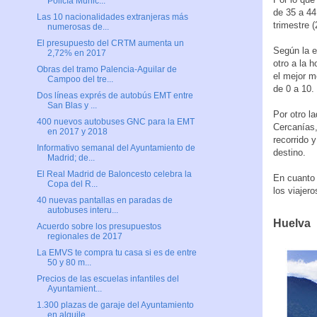
Policía Munic...
de 35 a 44
Las 10 nacionalidades extranjeras más
trimestre (
numerosas de...
El presupuesto del CRTM aumenta un
Según la e
2,72% en 2017
otro a la 
Obras del tramo Palencia-Aguilar de
el mejor m
Campoo del tre...
de 0 a 10.
Dos líneas exprés de autobús EMT entre
San Blas y ...
Por otro l
400 nuevos autobuses GNC para la EMT
Cercanías,
en 2017 y 2018
recorrido 
Informativo semanal del Ayuntamiento de
destino.
Madrid; de...
El Real Madrid de Baloncesto celebra la
En cuanto 
Copa del R...
los viajer
40 nuevas pantallas en paradas de
autobuses interu...
Huelva
Acuerdo sobre los presupuestos
regionales de 2017
La EMVS te compra tu casa si es de entre
50 y 80 m...
Precios de las escuelas infantiles del
Ayuntamient...
1.300 plazas de garaje del Ayuntamiento
en alquile...