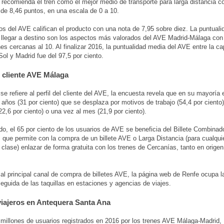
 recomienda el tren como el mejor medio de transporte para larga distancia c
 de 8,46 puntos, en una escala de 0 a 10.
os del AVE califican el producto con una nota de 7,95 sobre diez. La puntuali
 llegar a destino son los aspectos más valorados del AVE Madrid-Málaga con
es cercanas al 10. Al finalizar 2016, la puntualidad media del AVE entre la cap
Sol y Madrid fue del 97,5 por ciento.
l cliente AVE Málaga
 se refiere al perfil del cliente del AVE, la encuesta revela que en su mayorí
 años (31 por ciento) que se desplaza por motivos de trabajo (54,4 por ciento
22,6 por ciento) o una vez al mes (21,9 por ciento).
ado, el 65 por ciento de los usuarios de AVE se beneficia del Billete Combinad
 que permite con la compra de un billete AVE o Larga Distancia (para cualquier
y clase) enlazar de forma gratuita con los trenes de Cercanías, tanto en orig
al principal canal de compra de billetes AVE, la página web de Renfe ocupa l
seguida de las taquillas en estaciones y agencias de viajes.
viajeros en Antequera Santa Ana
 millones de usuarios registrados en 2016 por los trenes AVE Málaga-Madrid,