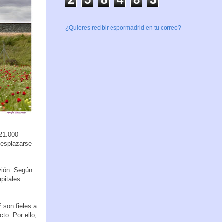
¿Quieres recibir espormadrid en tu correo?
221.000
 desplazarse
avión. Según
apitales
 son fieles a
cto. Por ello,