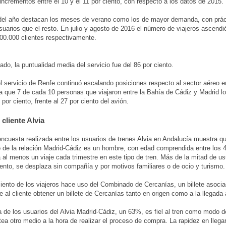
 incrementos entre el 10 y el 11 por ciento, con respecto a los datos de 2015.
 del año destacan los meses de verano como los de mayor demanda, con prác
suarios que el resto. En julio y agosto de 2016 el número de viajeros ascendi
00.000 clientes respectivamente.
ado, la puntualidad media del servicio fue del 86 por ciento.
l servicio de Renfe continuó escalando posiciones respecto al sector aéreo e
ya que 7 de cada 10 personas que viajaron entre la Bahía de Cádiz y Madrid lo
 por ciento, frente al 27 por ciento del avión.
l cliente Alvia
encuesta realizada entre los usuarios de trenes Alvia en Andalucía muestra que
po de la relación Madrid-Cádiz es un hombre, con edad comprendida entre los 
a al menos un viaje cada trimestre en este tipo de tren. Más de la mitad de us
iento, se desplaza sin compañía y por motivos familiares o de ocio y turismo.
ciento de los viajeros hace uso del Combinado de Cercanías, un billete asocia
e al cliente obtener un billete de Cercanías tanto en origen como a la llegada 
 de los usuarios del Alvia Madrid-Cádiz, un 63%, es fiel al tren como modo d
tea otro medio a la hora de realizar el proceso de compra. La rapidez en llega