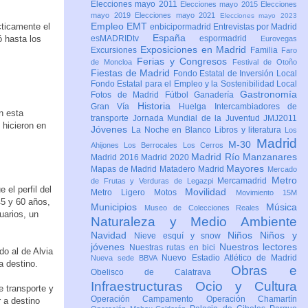
Elecciones mayo 2011
Elecciones mayo 2015
Elecciones
mayo 2019
Elecciones mayo 2021
Elecciones mayo 2023
Empleo
EMT
ticamente el
enbicipormadrid
Entrevistas por Madrid
España
ó hasta los
esMADRIDtv
espormadrid
Eurovegas
Exposiciones en Madrid
Excursiones
Familia
Faro
Ferias y Congresos
de Moncloa
Festival de Otoño
Fiestas de Madrid
Fondo Estatal de Inversión Local
Fondo Estatal para el Empleo y la Sostenibilidad Local
Gastronomía
Fotos de Madrid
Fútbol
Ganadería
Historia
Gran Vía
Huelga
Intercambiadores de
n esta
transporte
Jornada Mundial de la Juventud JMJ2011
 hicieron en
Jóvenes
La Noche en Blanco
Libros y literatura
Los
Madrid
M-30
Ahijones
Los Berrocales
Los Cerros
Madrid Río Manzanares
Madrid 2016
Madrid 2020
Mayores
Mapas de Madrid
Matadero Madrid
Mercado
Metro
Mercamadrid
de Frutas y Verduras de Legazpi
 el perfil del
Movilidad
Metro Ligero
Motos
Movimiento 15M
45 y 60 años,
Municipios
Música
Museo de Colecciones Reales
uarios, un
Naturaleza y Medio Ambiente
Navidad
Niños
Niños y
Nieve esquí y snow
jóvenes
Nuestros lectores
Nuestras rutas en bici
do al de Alvia
Nuevo Estadio Atlético de Madrid
Nueva sede BBVA
a destino.
Obras e
Obelisco de Calatrava
Infraestructuras
Ocio y Cultura
e transporte y
Operación Campamento
Operación Chamartín
r a destino