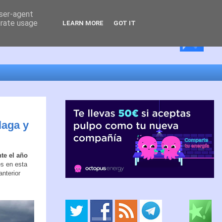
user-agent
erate usage
LEARN MORE
GOT IT
laga y
te el año
es en esta
anterior