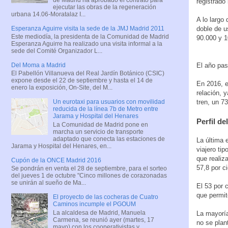
registrado
ejecutar las obras de la regeneración
urbana 14.06-Moratalaz I...
A lo largo
Esperanza Aguirre visita la sede de la JMJ Madrid 2011
doble de u
Este mediodía, la presidenta de la Comunidad de Madrid
90.000 y 1
Esperanza Aguirre ha realizado una visita informal a la
sede del Comité Organizador L...
El año pas
Del Moma a Madrid
El Pabellón Villanueva del Real Jardín Botánico (CSIC)
expone desde el 22 de septiembre y hasta el 14 de
En 2016, e
enero la exposición, On-Site, del M...
relación, 
tren, un 73
Un eurotaxi para usuarios con movilidad
reducida de la línea 7b de Metro entre
Jarama y Hospital del Henares
Perfil de
La Comunidad de Madrid pone en
marcha un servicio de transporte
adaptado que conecta las estaciones de
La última 
Jarama y Hospital del Henares, en...
viajero ti
que realiz
Cupón de la ONCE Madrid 2016
57,8 por c
Se pondrán en venta el 28 de septiembre, para el sorteo
del jueves 1 de octubre "Cinco millones de corazonadas
se unirán al sueño de Ma...
El 53 por 
que permit
El proyecto de las cocheras de Cuatro
Caminos incumple el PGOUM
La alcaldesa de Madrid, Manuela
La mayoría
Carmena, se reunió ayer (martes, 17
no se plan
mayo) con los cooperativistas y