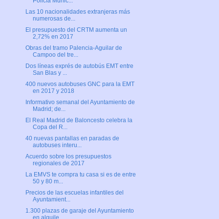
Policía Munic...
Las 10 nacionalidades extranjeras más
numerosas de...
El presupuesto del CRTM aumenta un
2,72% en 2017
Obras del tramo Palencia-Aguilar de
Campoo del tre...
Dos líneas exprés de autobús EMT entre
San Blas y ...
400 nuevos autobuses GNC para la EMT
en 2017 y 2018
Informativo semanal del Ayuntamiento de
Madrid; de...
El Real Madrid de Baloncesto celebra la
Copa del R...
40 nuevas pantallas en paradas de
autobuses interu...
Acuerdo sobre los presupuestos
regionales de 2017
La EMVS te compra tu casa si es de entre
50 y 80 m...
Precios de las escuelas infantiles del
Ayuntamient...
1.300 plazas de garaje del Ayuntamiento
en alquile...