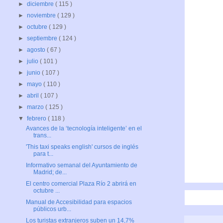
►
diciembre
( 115 )
►
noviembre
( 129 )
►
octubre
( 129 )
►
septiembre
( 124 )
►
agosto
( 67 )
►
julio
( 101 )
►
junio
( 107 )
►
mayo
( 110 )
►
abril
( 107 )
►
marzo
( 125 )
▼
febrero
( 118 )
Avances de la ‘tecnología inteligente’ en el
trans...
'This taxi speaks english' cursos de inglés
para t...
Informativo semanal del Ayuntamiento de
Madrid; de...
El centro comercial Plaza Río 2 abrirá en
octubre ...
Manual de Accesibilidad para espacios
públicos urb...
Los turistas extranjeros suben un 14,7%