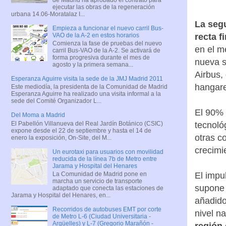
ejecutar las obras de la regeneración
urbana 14.06-Moratalaz I...
La segu
Empieza a funcionar el nuevo carril Bus-
VAO de la A-2 en estos horarios
recta f
Comienza la fase de pruebas del nuevo
en el m
carril Bus-VAO de la A-2. Se activará de
forma progresiva durante el mes de
nueva s
agosto y la primera semana...
Airbus,
Esperanza Aguirre visita la sede de la JMJ Madrid 2011
hangare
Este mediodía, la presidenta de la Comunidad de Madrid
Esperanza Aguirre ha realizado una visita informal a la
sede del Comité Organizador L...
El 90% 
Del Moma a Madrid
El Pabellón Villanueva del Real Jardín Botánico (CSIC)
tecnoló
expone desde el 22 de septiembre y hasta el 14 de
otras c
enero la exposición, On-Site, del M...
crecimi
Un eurotaxi para usuarios con movilidad
reducida de la línea 7b de Metro entre
Jarama y Hospital del Henares
El impu
La Comunidad de Madrid pone en
marcha un servicio de transporte
supone 
adaptado que conecta las estaciones de
Jarama y Hospital del Henares, en...
añadido
Recorridos de autobuses EMT por corte
nivel n
de Metro L-6 (Ciudad Universitaria -
Argüelles) y L-7 (Gregorio Marañón -
región 