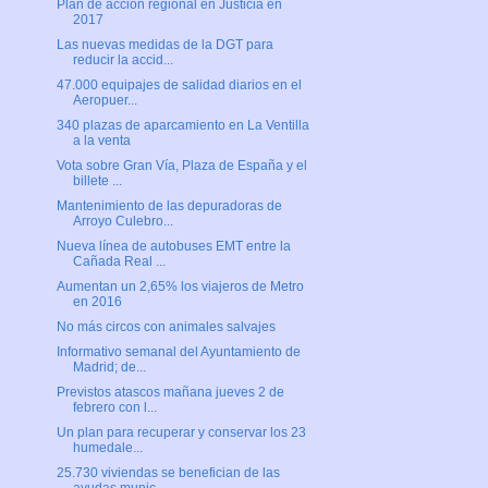
Plan de acción regional en Justicia en
2017
Las nuevas medidas de la DGT para
reducir la accid...
47.000 equipajes de salidad diarios en el
Aeropuer...
340 plazas de aparcamiento en La Ventilla
a la venta
Vota sobre Gran Vía, Plaza de España y el
billete ...
Mantenimiento de las depuradoras de
Arroyo Culebro...
Nueva línea de autobuses EMT entre la
Cañada Real ...
Aumentan un 2,65% los viajeros de Metro
en 2016
No más circos con animales salvajes
Informativo semanal del Ayuntamiento de
Madrid; de...
Previstos atascos mañana jueves 2 de
febrero con l...
Un plan para recuperar y conservar los 23
humedale...
25.730 viviendas se benefician de las