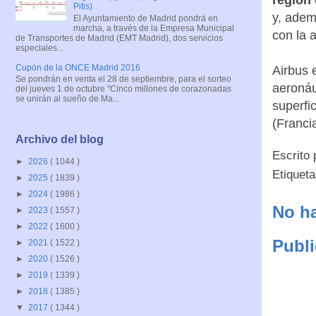
Pitis)
y, adem
El Ayuntamiento de Madrid pondrá en
marcha, a través de la Empresa Municipal
con la 
de Transportes de Madrid (EMT Madrid), dos servicios
especiales...
Cupón de la ONCE Madrid 2016
Airbus 
Se pondrán en venta el 28 de septiembre, para el sorteo
aeronáu
del jueves 1 de octubre "Cinco millones de corazonadas
se unirán al sueño de Ma...
superfi
(Franci
Archivo del blog
Escrito
►
2026
( 1044 )
Etiquet
►
2025
( 1839 )
►
2024
( 1986 )
No ha
►
2023
( 1557 )
►
2022
( 1600 )
Publi
►
2021
( 1522 )
►
2020
( 1526 )
►
2019
( 1339 )
►
2018
( 1385 )
▼
2017
( 1344 )