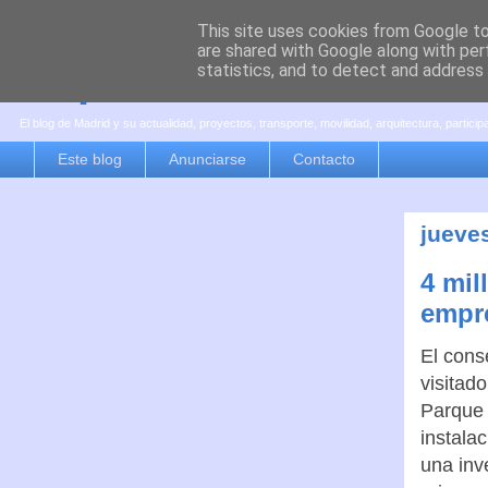
This site uses cookies from Google to 
are shared with Google along with per
es por madrid
statistics, and to detect and address
El blog de Madrid y su actualidad, proyectos, transporte, movilidad, arquitectura, partici
Este blog
Anunciarse
Contacto
jueves
4 mil
empre
El cons
visitad
Parque 
instala
una inv