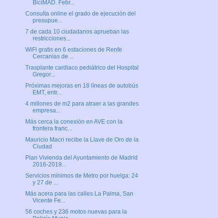
BiciMAD. Febr...
Consulta online el grado de ejecución del
presupue...
7 de cada 10 ciudadanos aprueban las
restricciones...
WiFi gratis en 6 estaciones de Renfe
Cercanías de ...
Trasplante cardiaco pediátrico del Hospital
Gregor...
Próximas mejoras en 18 líneas de autobús
EMT, entr...
4 millones de m2 para atraer a las grandes
empresa...
Más cerca la conexión en AVE con la
frontera franc...
Mauricio Macri recibe la Llave de Oro de la
Ciudad
Plan Vivienda del Ayuntamiento de Madrid
2016-2019...
Servicios mínimos de Metro por huelga: 24
y 27 de ...
Más acera para las calles La Palma, San
Vicente Fe...
56 coches y 236 motos nuevas para la