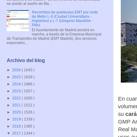
se unirán al sueño de Ma...
Recorridos de autobuses EMT por corte
de Metro L-6 (Ciudad Universitaria -
Argüelles) y L-7 (Gregorio Marañón -
Pitis)
El Ayuntamiento de Madrid pondrá en
marcha, a través de la Empresa Municipal
de Transportes de Madrid (EMT Madrid), dos servicios
especiales...
Archivo del blog
►
2026
( 1043 )
►
2025
( 1839 )
►
2024
( 1986 )
►
2023
( 1557 )
En cuan
►
2022
( 1600 )
►
2021
( 1522 )
volumen
►
2020
( 1526 )
su
cará
►
2019
( 1339 )
GMP Arc
►
2018
( 1385 )
Real Ma
▼
2017
( 1344 )
usos au