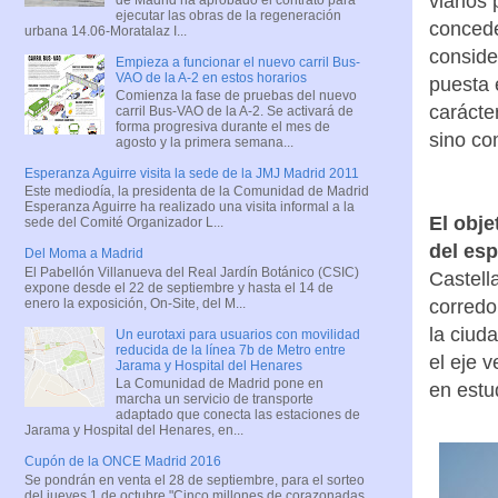
viarios
ejecutar las obras de la regeneración
concede
urbana 14.06-Moratalaz I...
conside
Empieza a funcionar el nuevo carril Bus-
VAO de la A-2 en estos horarios
puesta 
Comienza la fase de pruebas del nuevo
carácte
carril Bus-VAO de la A-2. Se activará de
forma progresiva durante el mes de
sino co
agosto y la primera semana...
Esperanza Aguirre visita la sede de la JMJ Madrid 2011
Este mediodía, la presidenta de la Comunidad de Madrid
Esperanza Aguirre ha realizado una visita informal a la
El obje
sede del Comité Organizador L...
del es
Del Moma a Madrid
El Pabellón Villanueva del Real Jardín Botánico (CSIC)
Castell
expone desde el 22 de septiembre y hasta el 14 de
enero la exposición, On-Site, del M...
corredo
la ciud
Un eurotaxi para usuarios con movilidad
reducida de la línea 7b de Metro entre
el eje 
Jarama y Hospital del Henares
La Comunidad de Madrid pone en
en estu
marcha un servicio de transporte
adaptado que conecta las estaciones de
Jarama y Hospital del Henares, en...
Cupón de la ONCE Madrid 2016
Se pondrán en venta el 28 de septiembre, para el sorteo
del jueves 1 de octubre "Cinco millones de corazonadas