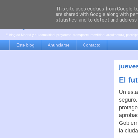
This site uses cookies from Google to 
are shared with Google along with per
es por madrid
statistics, and to detect and address
El blog de Madrid y su actualidad, proyectos, transporte, movilidad, arquitectura, partici
Este blog
Anunciarse
Contacto
jueves
El fu
Un esta
seguro,
protago
aprobad
Gobiern
la ciud