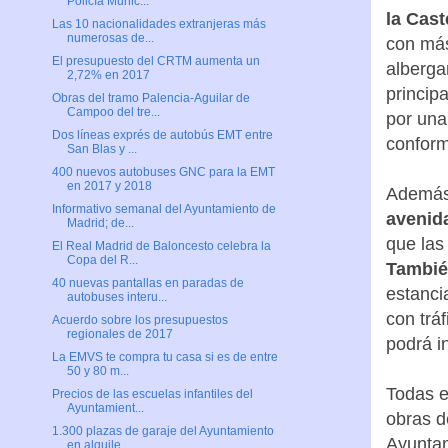
Policía Munic...
la Cast
Las 10 nacionalidades extranjeras más
numerosas de...
con más
El presupuesto del CRTM aumenta un
alberga
2,72% en 2017
princip
Obras del tramo Palencia-Aguilar de
Campoo del tre...
por una
Dos líneas exprés de autobús EMT entre
conform
San Blas y ...
400 nuevos autobuses GNC para la EMT
en 2017 y 2018
Además,
Informativo semanal del Ayuntamiento de
avenid
Madrid; de...
que las
El Real Madrid de Baloncesto celebra la
Copa del R...
También
40 nuevas pantallas en paradas de
estanci
autobuses interu...
con tráf
Acuerdo sobre los presupuestos
regionales de 2017
podrá i
La EMVS te compra tu casa si es de entre
50 y 80 m...
Todas e
Precios de las escuelas infantiles del
Ayuntamient...
obras d
1.300 plazas de garaje del Ayuntamiento
Ayuntam
en alquile...