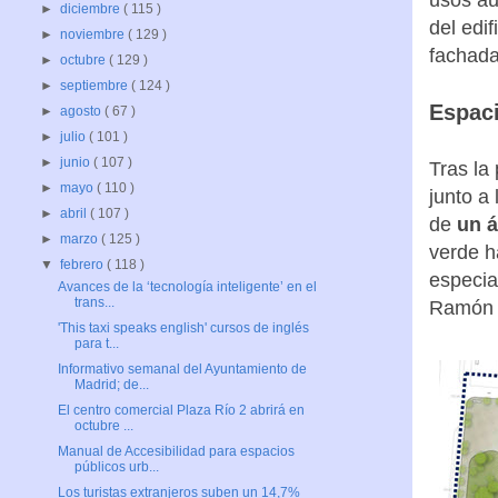
►
diciembre
( 115 )
del edif
►
noviembre
( 129 )
fachada
►
octubre
( 129 )
►
septiembre
( 124 )
Espaci
►
agosto
( 67 )
►
julio
( 101 )
►
junio
( 107 )
Tras la
►
mayo
( 110 )
junto a
►
abril
( 107 )
de
un á
►
marzo
( 125 )
verde h
▼
febrero
( 118 )
especia
Avances de la ‘tecnología inteligente’ en el
trans...
Ramón y
'This taxi speaks english' cursos de inglés
para t...
Informativo semanal del Ayuntamiento de
Madrid; de...
El centro comercial Plaza Río 2 abrirá en
octubre ...
Manual de Accesibilidad para espacios
públicos urb...
Los turistas extranjeros suben un 14,7%