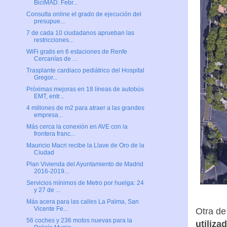
BiciMAD. Febr...
Consulta online el grado de ejecución del
presupue...
7 de cada 10 ciudadanos aprueban las
restricciones...
WiFi gratis en 6 estaciones de Renfe
Cercanías de ...
Trasplante cardiaco pediátrico del Hospital
Gregor...
Próximas mejoras en 18 líneas de autobús
EMT, entr...
4 millones de m2 para atraer a las grandes
empresa...
Más cerca la conexión en AVE con la
frontera franc...
Mauricio Macri recibe la Llave de Oro de la
Ciudad
Plan Vivienda del Ayuntamiento de Madrid
2016-2019...
Servicios mínimos de Metro por huelga: 24
y 27 de ...
Más acera para las calles La Palma, San
Vicente Fe...
Otra de
56 coches y 236 motos nuevas para la
utiliz