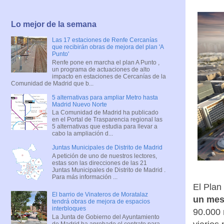
Lo mejor de la semana
Las 17 estaciones de Renfe Cercanías
que recibirán obras de mejora del plan 'A
Punto'
Renfe pone en marcha el plan A Punto ,
un programa de actuaciones de alto
impacto en estaciones de Cercanías de la
Comunidad de Madrid que b...
5 alternativas para ampliar Metro hasta
Madrid Nuevo Norte
La Comunidad de Madrid ha publicado
en el Portal de Trasparencia regional las
5 alternativas que estudia para llevar a
cabo la ampliación d...
Juntas Municipales de Distrito de Madrid
A petición de uno de nuestros lectores,
estas son las direcciones de las 21
Juntas Municipales de Distrito de Madrid .
Para más información ...
El Plan
El barrio de Vinateros de Moratalaz
un me
tendrá obras de mejora de espacios
interbloques
90.000 
La Junta de Gobierno del Ayuntamiento
de Madrid ha aprobado el contrato para