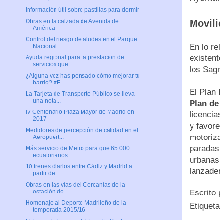
Información útil sobre pastillas para dormir
Movili
Obras en la calzada de Avenida de
América
Control del riesgo de aludes en el Parque
En lo re
Nacional...
existent
Ayuda regional para la prestación de
servicios que...
los Sag
¿Alguna vez has pensado cómo mejorar tu
barrio? #F...
El Plan
La Tarjeta de Transporte Público se lleva
una nota...
Plan de
IV Centenario Plaza Mayor de Madrid en
licencia
2017
y favore
Medidores de percepción de calidad en el
motoriza
Aeropuert...
paradas 
Más servicio de Metro para que 65.000
ecuatorianos...
urbanas 
10 trenes diarios entre Cádiz y Madrid a
lanzade
partir de...
Obras en las vías del Cercanías de la
Escrito
estación de ...
Homenaje al Deporte Madrileño de la
Etiquet
temporada 2015/16