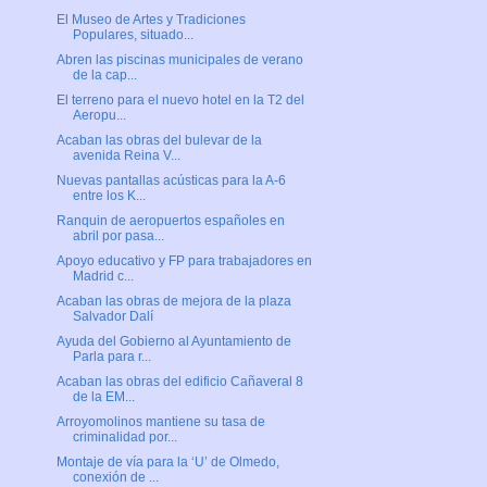
El Museo de Artes y Tradiciones
Populares, situado...
Abren las piscinas municipales de verano
de la cap...
El terreno para el nuevo hotel en la T2 del
Aeropu...
Acaban las obras del bulevar de la
avenida Reina V...
Nuevas pantallas acústicas para la A-6
entre los K...
Ranquin de aeropuertos españoles en
abril por pasa...
Apoyo educativo y FP para trabajadores en
Madrid c...
Acaban las obras de mejora de la plaza
Salvador Dalí
Ayuda del Gobierno al Ayuntamiento de
Parla para r...
Acaban las obras del edificio Cañaveral 8
de la EM...
Arroyomolinos mantiene su tasa de
criminalidad por...
Montaje de vía para la ‘U’ de Olmedo,
conexión de ...