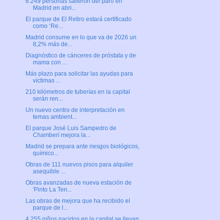
6.249 personas salieron del paro en
Madrid en abri...
El parque de El Retiro estará certificado
como ‘Re...
Madrid consume en lo que va de 2026 un
8,2% más de...
Diagnóstico de cánceres de próstata y de
mama con ...
Más plazo para solicitar las ayudas para
víctimas ...
210 kilómetros de tuberías en la capital
serán ren...
Un nuevo centro de interpretación en
temas ambient...
El parque José Luis Sampedro de
Chamberí mejora la...
Madrid se prepara ante riesgos biológicos,
químico...
Obras de 111 nuevos pisos para alquiler
asequible ...
Obras avanzadas de nueva estación de
'Pinto La Ten...
Las obras de mejora que ha recibido el
parque de l...
4.255 niños nacidos en la capital se llevan