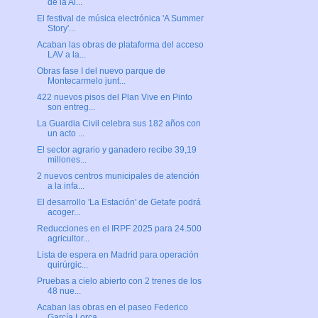
de la Al...
El festival de música electrónica 'A Summer
Story'...
Acaban las obras de plataforma del acceso
LAV a la...
Obras fase I del nuevo parque de
Montecarmelo junt...
422 nuevos pisos del Plan Vive en Pinto
son entreg...
La Guardia Civil celebra sus 182 años con
un acto ...
El sector agrario y ganadero recibe 39,19
millones...
2 nuevos centros municipales de atención
a la infa...
El desarrollo 'La Estación' de Getafe podrá
acoger...
Reducciones en el IRPF 2025 para 24.500
agricultor...
Lista de espera en Madrid para operación
quirúrgic...
Pruebas a cielo abierto con 2 trenes de los
48 nue...
Acaban las obras en el paseo Federico
García Lorca...