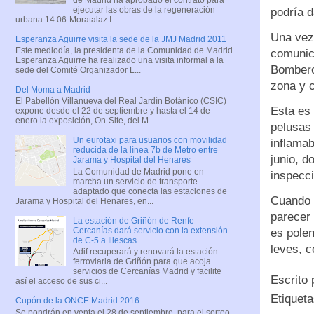
ejecutar las obras de la regeneración
podría d
urbana 14.06-Moratalaz I...
Una vez 
Esperanza Aguirre visita la sede de la JMJ Madrid 2011
Este mediodía, la presidenta de la Comunidad de Madrid
comunica
Esperanza Aguirre ha realizado una visita informal a la
Bomberos
sede del Comité Organizador L...
zona y 
Del Moma a Madrid
El Pabellón Villanueva del Real Jardín Botánico (CSIC)
Esta es 
expone desde el 22 de septiembre y hasta el 14 de
enero la exposición, On-Site, del M...
pelusas
Un eurotaxi para usuarios con movilidad
inflamab
reducida de la línea 7b de Metro entre
junio, d
Jarama y Hospital del Henares
La Comunidad de Madrid pone en
inspecci
marcha un servicio de transporte
adaptado que conecta las estaciones de
Cuando e
Jarama y Hospital del Henares, en...
parecer 
La estación de Griñón de Renfe
Cercanías dará servicio con la extensión
es pole
de C-5 a Illescas
leves, c
Adif recuperará y renovará la estación
ferroviaria de Griñón para que acoja
servicios de Cercanías Madrid y facilite
Escrito
así el acceso de sus ci...
Etiquet
Cupón de la ONCE Madrid 2016
Se pondrán en venta el 28 de septiembre, para el sorteo