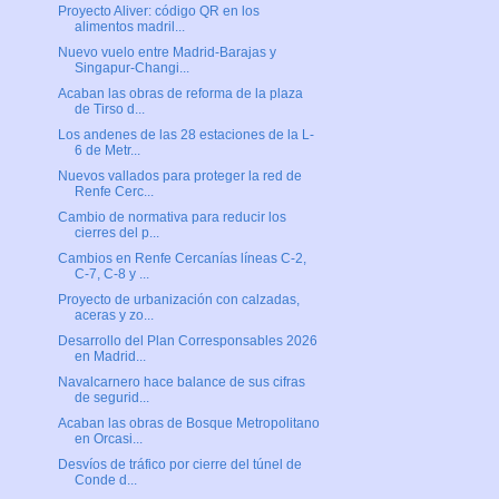
Proyecto Aliver: código QR en los
alimentos madril...
Nuevo vuelo entre Madrid-Barajas y
Singapur-Changi...
Acaban las obras de reforma de la plaza
de Tirso d...
Los andenes de las 28 estaciones de la L-
6 de Metr...
Nuevos vallados para proteger la red de
Renfe Cerc...
Cambio de normativa para reducir los
cierres del p...
Cambios en Renfe Cercanías líneas C-2,
C-7, C-8 y ...
Proyecto de urbanización con calzadas,
aceras y zo...
Desarrollo del Plan Corresponsables 2026
en Madrid...
Navalcarnero hace balance de sus cifras
de segurid...
Acaban las obras de Bosque Metropolitano
en Orcasi...
Desvíos de tráfico por cierre del túnel de
Conde d...