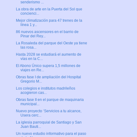
senderismo ...
La obra de arte en la Puerta del Sol que
concienci...
Mejor climatización para 47 trenes de la
línea 1 y...
86 nuevos ascensores en el barrio de
Pinar del Rey...
La Rosaleda del parque del Oeste ya tiene
las rosa...
Hasta 2028 se estudiará el aumento de
vías en la C...
El Abono Único supera 1,5 millones de
viajes en Re...
Obras fase I de ampliación del Hospital
Gregorio M...
Los colegios e institutos madrileños
acogieron cas...
Obras fase II en el parque de maquinaria
municipal...
Nuevo proyecto ‘Servicios a tu alcance,
Usera cerc...
La iglesia parroquial de Santiago y San
Juan Bauti...
Un nuevo estudio informativo para el paso