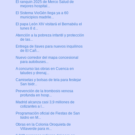
El ranquin 2025 de Merco Salud de
mejores hospital...
El Sistema VioGén llega ya a 60
municipios madrile...
El papa León XIV visitará el Bernabéu el
lunes 8 d...
Atención a la pobreza infantil y protección
de las...
Entrega de llaves para nuevos inquilinos
de El Cañ...
Nuevo corredor del mapa concesional
para autobuses...
A concurso las obras en Cuenca en
taludes y drenaj...
Camisetas y bolsas de tela para festejar
San Isidr...
Prevención de la trombosis venosa
profunda en hosp...
Madrid alcanza casi 3,9 millones de
cotizantes a l...
Programación oficial de Fiestas de San
Isidro en M...
Obras en la Colonia Oroquieta de
Villaverde para m...