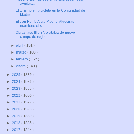
ayudas...
El turismo en bicicleta en la Comunidad de
Madrid ...
El tren Renfe Alvia Madrid-Algeciras
mantiene el s...
Obras fase III en Moratalaz de nuevo
campo de rugb...
►
abril
( 151 )
►
marzo
( 160 )
►
febrero
( 152 )
►
enero
( 140 )
►
2025
( 1839 )
►
2024
( 1986 )
►
2023
( 1557 )
►
2022
( 1600 )
►
2021
( 1522 )
►
2020
( 1526 )
►
2019
( 1339 )
►
2018
( 1385 )
►
2017
( 1344 )