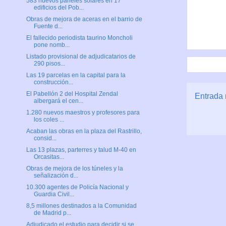
583 nuevos paneles solares en 17
edificios del Pob...
Obras de mejora de aceras en el barrio de
Fuente d...
El fallecido periodista taurino Moncholi
pone nomb...
Listado provisional de adjudicatarios de
290 pisos...
Las 19 parcelas en la capital para la
construcción...
El Pabellón 2 del Hospital Zendal
Entrada 
albergará el cen...
1.280 nuevos maestros y profesores para
los coles ...
Acaban las obras en la plaza del Rastrillo,
consid...
Las 13 plazas, parterres y talud M-40 en
Orcasitas...
Obras de mejora de los túneles y la
señalización d...
10.300 agentes de Policía Nacional y
Guardia Civil...
8,5 millones destinados a la Comunidad
de Madrid p...
Adjudicado el estudio para decidir si se