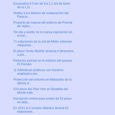
Excavados 0,5 km de los 1,1 km de túnel
de la L11 ...
Visitas a los talleres de restauración del
Palacio...
Proyecto de mejora del entorno de Puente
de Vallec...
'De ida y vuelta' es la nueva exposición en
el Aer...
71 estaciones de la red de Metro estrenan
máquinas...
El plano 'Anda Madrid' alcanza 6 itinerarios
a pie...
Refuerzo policial en el entorno del parque
El Paraíso
11 bibliotecas públicas con horarios
ampliados por...
Protección del entorno en Malasaña de la
Iglesia d...
524 pisos del Plan Vive en Boadilla del
Monte esta...
Inscripción online para sorteo de 52 pisos
en alqu...
En 2031 el Corredor Atlántico tendrá 62
estaciones...