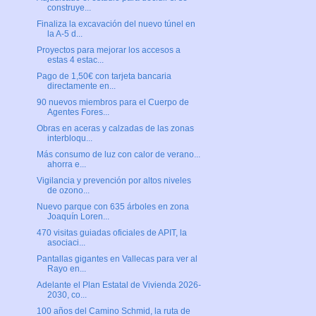
construye...
Finaliza la excavación del nuevo túnel en
la A-5 d...
Proyectos para mejorar los accesos a
estas 4 estac...
Pago de 1,50€ con tarjeta bancaria
directamente en...
90 nuevos miembros para el Cuerpo de
Agentes Fores...
Obras en aceras y calzadas de las zonas
interbloqu...
Más consumo de luz con calor de verano...
ahorra e...
Vigilancia y prevención por altos niveles
de ozono...
Nuevo parque con 635 árboles en zona
Joaquín Loren...
470 visitas guiadas oficiales de APIT, la
asociaci...
Pantallas gigantes en Vallecas para ver al
Rayo en...
Adelante el Plan Estatal de Vivienda 2026-
2030, co...
100 años del Camino Schmid, la ruta de