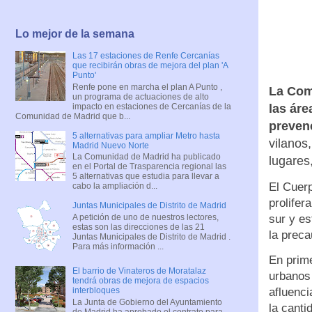
Lo mejor de la semana
Las 17 estaciones de Renfe Cercanías
que recibirán obras de mejora del plan 'A
Punto'
Renfe pone en marcha el plan A Punto ,
La Comu
un programa de actuaciones de alto
impacto en estaciones de Cercanías de la
las ár
Comunidad de Madrid que b...
prevenc
5 alternativas para ampliar Metro hasta
vilanos
Madrid Nuevo Norte
La Comunidad de Madrid ha publicado
lugares
en el Portal de Trasparencia regional las
5 alternativas que estudia para llevar a
El Cuer
cabo la ampliación d...
prolifer
Juntas Municipales de Distrito de Madrid
A petición de uno de nuestros lectores,
sur y e
estas son las direcciones de las 21
la prec
Juntas Municipales de Distrito de Madrid .
Para más información ...
En prime
El barrio de Vinateros de Moratalaz
urbanos 
tendrá obras de mejora de espacios
afluenci
interbloques
La Junta de Gobierno del Ayuntamiento
la canti
de Madrid ha aprobado el contrato para